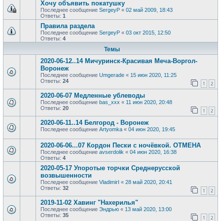
Хочу объявить покатушку
Последнее сообщение
SergeyP
«
02 май 2009, 18:43
Ответы:
1
Правила раздела
Последнее сообщение
SergeyP
«
03 окт 2015, 12:50
Ответы:
4
Темы
2020-06-12..14 Мичуринск-Красивая Меча-Воргол-
Воронеж
Последнее сообщение
Umgerade
«
15 июн 2020, 11:25
Ответы:
24
1
2
2020-06-07 Медленные ублеводы
Последнее сообщение
bas_xxx
«
11 июн 2020, 20:48
Ответы:
20
1
2
2020-06-11..14 Белгород - Воронеж
Последнее сообщение
Artyomka
«
04 июн 2020, 19:45
2020-06-06...07 Кордон Пески с ночёвкой. ОТМЕНА
Последнее сообщение
avserdolik
«
04 июн 2020, 16:38
Ответы:
4
2020-05-17 Упоротые торчки Среднерусской
возвышенности
Последнее сообщение
VladimirI
«
28 май 2020, 20:41
Ответы:
32
1
2
2019-11-02 Хавинг "Нахерилья"
Последнее сообщение
Эндрью
«
13 май 2020, 13:00
Ответы:
35
1
2