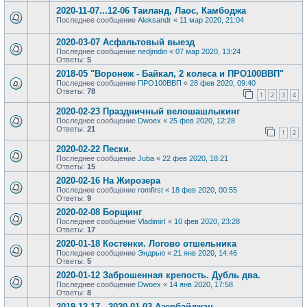
2020-11-07...12-06 Таиланд, Лаос, Камбоджа
Последнее сообщение
Aleksandr
«
11 мар 2020, 21:04
2020-03-07 Асфальтовый выезд
Последнее сообщение
nedjmdin
«
07 мар 2020, 13:24
Ответы:
5
2018-05 "Воронеж - Байкал, 2 колеса и ПРО100ВВП"
Последнее сообщение
ПРО100ВВП
«
28 фев 2020, 09:40
Ответы:
78
1
2
3
4
2020-02-23 Праздничный велошашлыкинг
Последнее сообщение
Dwoex
«
25 фев 2020, 12:28
Ответы:
21
1
2
2020-02-22 Пески.
Последнее сообщение
Juba
«
22 фев 2020, 18:21
Ответы:
15
2020-02-16 На Жирозера
Последнее сообщение
romfirst
«
18 фев 2020, 00:55
Ответы:
9
2020-02-08 Борщинг
Последнее сообщение
VladimirI
«
10 фев 2020, 23:28
Ответы:
17
2020-01-18 Костенки. Логово отшельника
Последнее сообщение
Эндрью
«
21 янв 2020, 14:46
Ответы:
5
2020-01-12 Заброшенная крепость. Дубль два.
Последнее сообщение
Dwoex
«
14 янв 2020, 17:58
Ответы:
8
2019-12-17...2020-01-03 Азербайджан.