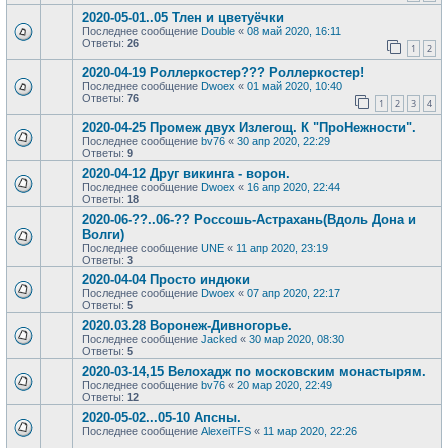
2020-05-01..05 Тлен и цветуёчки
Последнее сообщение
Double
«
08 май 2020, 16:11
Ответы:
26
1
2
2020-04-19 Роллеркостер??? Роллеркостер!
Последнее сообщение
Dwoex
«
01 май 2020, 10:40
Ответы:
76
1
2
3
4
2020-04-25 Промеж двух Излегощ. К "ПроНежности".
Последнее сообщение
bv76
«
30 апр 2020, 22:29
Ответы:
9
2020-04-12 Друг викинга - ворон.
Последнее сообщение
Dwoex
«
16 апр 2020, 22:44
Ответы:
18
2020-06-??..06-?? Россошь-Астрахань(Вдоль Дона и
Волги)
Последнее сообщение
UNE
«
11 апр 2020, 23:19
Ответы:
3
2020-04-04 Просто индюки
Последнее сообщение
Dwoex
«
07 апр 2020, 22:17
Ответы:
5
2020.03.28 Воронеж-Дивногорье.
Последнее сообщение
Jacked
«
30 мар 2020, 08:30
Ответы:
5
2020-03-14,15 Велохадж по московским монастырям.
Последнее сообщение
bv76
«
20 мар 2020, 22:49
Ответы:
12
2020-05-02...05-10 Апсны.
Последнее сообщение
AlexeiTFS
«
11 мар 2020, 22:26