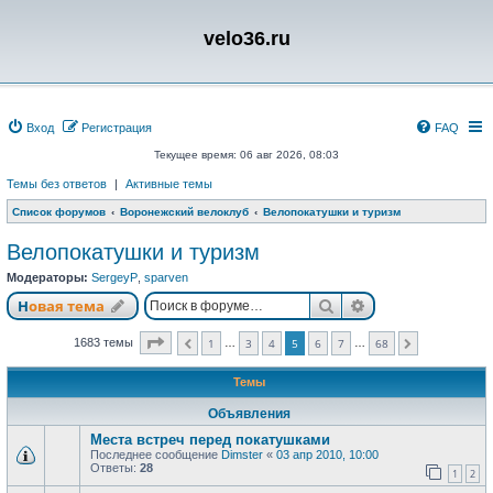
velo36.ru
Вход
Регистрация
FAQ
Текущее время: 06 авг 2026, 08:03
Темы без ответов
|
Активные темы
Список форумов
Воронежский велоклуб
Велопокатушки и туризм
Велопокатушки и туризм
Модераторы:
SergeyP
,
sparven
Поиск
Расширенный п
Новая тема
Страница
5
из
68
1683 темы
1
3
4
5
6
7
68
…
…
Пред.
След.
Темы
Объявления
Места встреч перед покатушками
Последнее сообщение
Dimster
«
03 апр 2010, 10:00
Ответы:
28
1
2