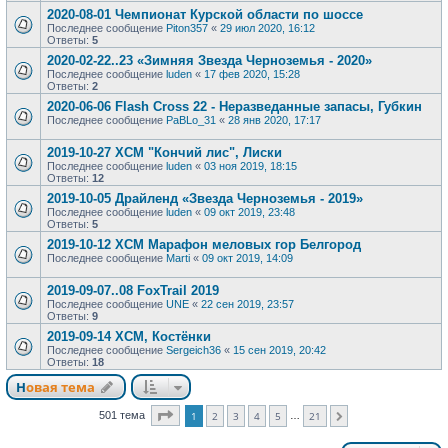
2020-08-01 Чемпионат Курской области по шоссе
Последнее сообщение
Piton357
«
29 июл 2020, 16:12
Ответы:
5
2020-02-22..23 «Зимняя Звезда Черноземья - 2020»
Последнее сообщение
luden
«
17 фев 2020, 15:28
Ответы:
2
2020-06-06 Flash Cross 22 - Неразведанные запасы, Губкин
Последнее сообщение
PaBLo_31
«
28 янв 2020, 17:17
2019-10-27 XCM "Кончий лис", Лиски
Последнее сообщение
luden
«
03 ноя 2019, 18:15
Ответы:
12
2019-10-05 Драйленд «Звезда Черноземья - 2019»
Последнее сообщение
luden
«
09 окт 2019, 23:48
Ответы:
5
2019-10-12 XCM Марафон меловых гор Белгород
Последнее сообщение
Marti
«
09 окт 2019, 14:09
2019-09-07..08 FoxTrail 2019
Последнее сообщение
UNE
«
22 сен 2019, 23:57
Ответы:
9
2019-09-14 XCM, Костёнки
Последнее сообщение
Sergeich36
«
15 сен 2019, 20:42
Ответы:
18
Новая тема
Страница
1
из
21
501 тема
1
2
3
4
5
21
…
След.