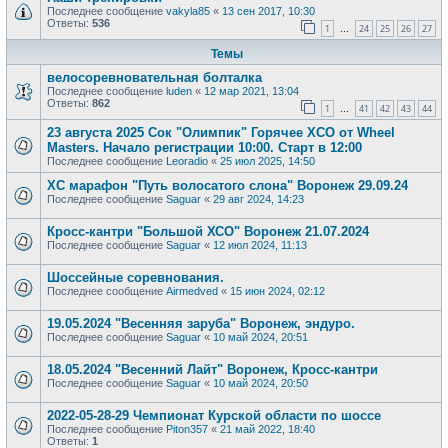
Последнее сообщение
vakyla85
«
13 сен 2017, 10:30
Ответы:
536
1
24
25
26
27
…
Темы
велосоревновательная болталка
Последнее сообщение
luden
«
12 мар 2021, 13:04
Ответы:
862
1
41
42
43
44
…
23 августа 2025 Сок "Олимпик" Горячее XCO от Wheel
Masters. Начало регистрации 10:00. Старт в 12:00
Последнее сообщение
Leoradio
«
25 июл 2025, 14:50
XC марафон "Путь волосатого слона" Воронеж 29.09.24
Последнее сообщение
Saguar
«
29 авг 2024, 14:23
Кросс-кантри "Большой ХСО" Воронеж 21.07.2024
Последнее сообщение
Saguar
«
12 июл 2024, 11:13
Шоссейные соревнования.
Последнее сообщение
Airmedved
«
15 июн 2024, 02:12
19.05.2024 "Весенняя заруба" Воронеж, эндуро.
Последнее сообщение
Saguar
«
10 май 2024, 20:51
18.05.2024 "Весенний Лайт" Воронеж, Кросс-кантри
Последнее сообщение
Saguar
«
10 май 2024, 20:50
2022-05-28-29 Чемпионат Курской области по шоссе
Последнее сообщение
Piton357
«
21 май 2022, 18:40
Ответы:
1