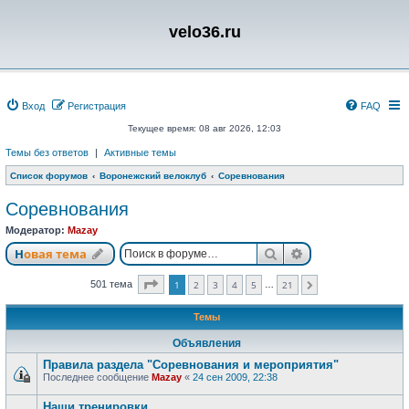
velo36.ru
Вход
Регистрация
FAQ
Текущее время: 08 авг 2026, 12:03
Темы без ответов
|
Активные темы
Список форумов
Воронежский велоклуб
Соревнования
Соревнования
Модератор:
Mazay
Поиск
Расширенный п
Новая тема
Страница
1
из
21
501 тема
1
2
3
4
5
21
…
След.
Темы
Объявления
Правила раздела "Соревнования и мероприятия"
Последнее сообщение
Mazay
«
24 сен 2009, 22:38
Наши тренировки