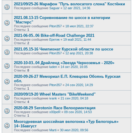
2021/09/25-26 Марафон "Путь волосатого слона" Костёнки
Последнее сообщение
Saguar
«
12 авг 2021, 14:36
2021.08.13-15 Соревнование по шоссе в категории
"Мастерс"
Последнее сообщение
Piton357
«
18 июл 2021, 22:37
Ответы:
1
2021-06-05..06 Bike-off-Road Challenge 2021
Последнее сообщение
Еретик
«
19 май 2021, 11:44
Ответы:
2
2021.05.15-16 Чемпионат Курской области по шоссе
Последнее сообщение
Piton357
«
12 апр 2021, 20:38
2020-10-03..04 Драйленд «Звезда Черноземья - 2020»
Последнее сообщение
luden
«
14 окт 2020, 16:05
Ответы:
8
2020-09-26-27 Мемориал Е.П. Клевцова Обоянь Курская
обл.
Последнее сообщение
Piton357
«
24 сен 2020, 14:29
Ответы:
1
2020/09/19-20 Wheel Masters "BikeWeekend"
Последнее сообщение
ivank
«
21 сен 2020, 04:18
Ответы:
4
2020-08-29 Serotonin Race Велоориентация
Последнее сообщение
x00peR
«
09 сен 2020, 14:53
Ответы:
1
Многодневная шоссейная велогонка «Тур Белогорья»
14−16август
Последнее сообщение
Marti
«
30 июл 2020, 09:56