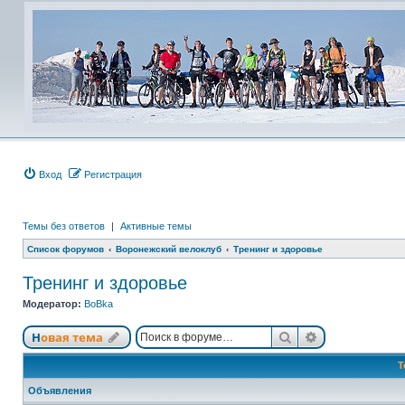
Вход
Регистрация
Темы без ответов
|
Активные темы
Список форумов
Воронежский велоклуб
Тренинг и здоровье
Тренинг и здоровье
Модератор:
BoBka
Поиск
Расширенный
Новая тема
Т
Объявления