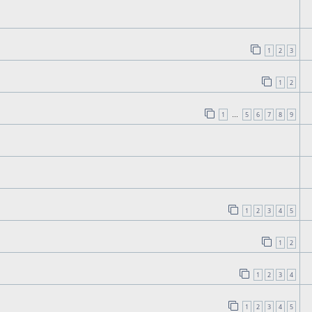
1
2
3
1
2
1
5
6
7
8
9
…
1
2
3
4
5
1
2
1
2
3
4
1
2
3
4
5