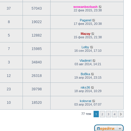
wowanbezbash
37
57043
22 фев 2015, 23:38
Paganel
8
19022
17 фев 2015, 20:38
Mazay
5
12882
15 фев 2015, 21:38
Lelby
7
15985
16 сен 2014, 17:10
VladimirI
3
34840
03 авг 2014, 14:21
BoBka
12
26318
19 апр 2014, 23:15
niks36
23
39798
18 апр 2014, 10:29
kolovrat
10
18520
03 апр 2014, 07:07
77 тем
1
2
3
4
След.
Перейти