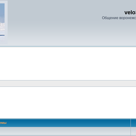
velo
Общение воронежс
 поиск
емы