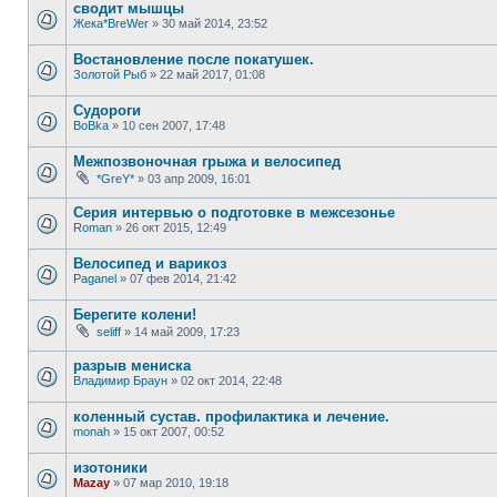
сводит мышцы
Жека*BreWer
»
30 май 2014, 23:52
Востановление после покатушек.
Золотой Рыб
»
22 май 2017, 01:08
Судороги
BoBka
»
10 сен 2007, 17:48
Межпозвоночная грыжа и велосипед
*GreY*
»
03 апр 2009, 16:01
Серия интервью о подготовке в межсезонье
Roman
»
26 окт 2015, 12:49
Велосипед и варикоз
Paganel
»
07 фев 2014, 21:42
Берегите колени!
seliff
»
14 май 2009, 17:23
разрыв мениска
Владимир Браун
»
02 окт 2014, 22:48
коленный сустав. профилактика и лечение.
monah
»
15 окт 2007, 00:52
изотоники
Mazay
»
07 мар 2010, 19:18