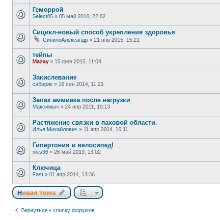
Геморрой
Select85
»
05 май 2010, 22:02
Сицикл-новый способ укрепления здоровья
СинилоАлександр
»
21 янв 2015, 15:21
тейпы
Mazay
»
15 фев 2015, 11:04
Закислевание
сибиряк
»
16 сен 2014, 11:21
Запах аммиака после нагрузки
Максимыч
»
24 апр 2011, 10:13
Растяжение связки в паховой области.
Илья Михайлович
»
11 апр 2014, 16:11
Гипертония и велосипед!
niks36
»
26 май 2013, 13:02
Ключица
Fast
»
01 апр 2014, 13:36
Новая тема
Вернуться к списку форумов