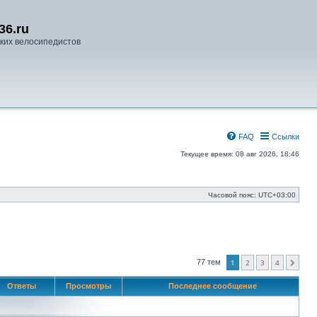
36.ru
ких велосипедистов
FAQ
Ссылки
Текущее время: 08 авг 2026, 18:46
Часовой пояс:
UTC+03:00
77 тем
1
2
3
4
След.
Ответы
Просмотры
Последнее сообщение