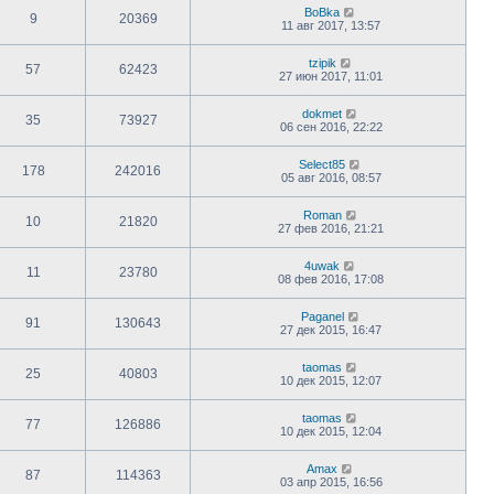
BoBka
9
20369
11 авг 2017, 13:57
tzipik
57
62423
27 июн 2017, 11:01
dokmet
35
73927
06 сен 2016, 22:22
Select85
178
242016
05 авг 2016, 08:57
Roman
10
21820
27 фев 2016, 21:21
4uwak
11
23780
08 фев 2016, 17:08
Paganel
91
130643
27 дек 2015, 16:47
taomas
25
40803
10 дек 2015, 12:07
taomas
77
126886
10 дек 2015, 12:04
Amax
87
114363
03 апр 2015, 16:56