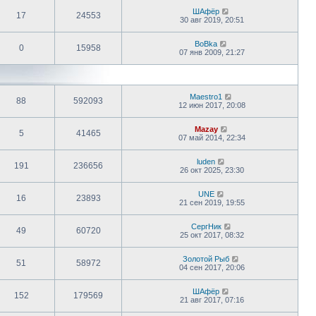
ШАфёр
17
24553
30 авг 2019, 20:51
BoBka
0
15958
07 янв 2009, 21:27
Maestro1
88
592093
12 июн 2017, 20:08
Mazay
5
41465
07 май 2014, 22:34
luden
191
236656
26 окт 2025, 23:30
UNE
16
23893
21 сен 2019, 19:55
СергНик
49
60720
25 окт 2017, 08:32
Золотой Рыб
51
58972
04 сен 2017, 20:06
ШАфёр
152
179569
21 авг 2017, 07:16