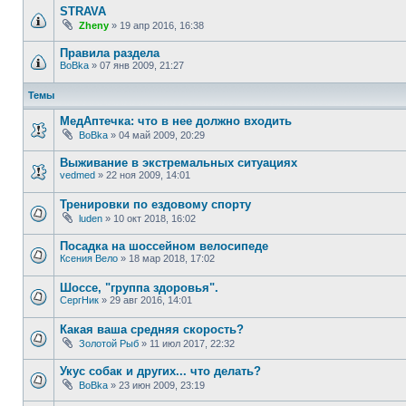
STRAVA
Zheny
»
19 апр 2016, 16:38
Правила раздела
BoBka
»
07 янв 2009, 21:27
Темы
МедАптечка: что в нее должно входить
BoBka
»
04 май 2009, 20:29
Выживание в экстремальных ситуациях
vedmed
»
22 ноя 2009, 14:01
Тренировки по ездовому спорту
luden
»
10 окт 2018, 16:02
Посадка на шоссейном велосипеде
Ксения Вело
»
18 мар 2018, 17:02
Шоссе, "группа здоровья".
СергНик
»
29 авг 2016, 14:01
Какая ваша средняя скорость?
Золотой Рыб
»
11 июл 2017, 22:32
Укус собак и других... что делать?
BoBka
»
23 июн 2009, 23:19