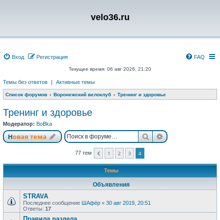
velo36.ru
Вход
Регистрация
FAQ
Текущее время: 06 авг 2026, 21:20
Темы без ответов
|
Активные темы
Список форумов
Воронежский велоклуб
Тренинг и здоровье
Тренинг и здоровье
Модератор:
BoBka
Поиск
Расширенный п
Новая тема
77 тем
1
2
3
4
Пред.
Темы
Объявления
STRAVA
Последнее сообщение
ШАфёр
«
30 авг 2019, 20:51
Ответы:
17
Правила раздела