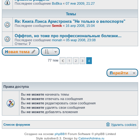
Последнее сообщение
BoBka
«
07 янв 2009, 21:27
Темы
Re: Книга Лэнса Армстронга "Не только о велоспорте"
Последнее сообщение
Semik
«
16 апр 2008, 15:04
Оффтоп, но тоже про профессиональные болезни...
Последнее сообщение
monah
«
05 мар 2008, 23:08
Ответы:
7
Новая тема
77 тем
1
2
3
4
Пред.
Перейти
Права доступа
Вы
не можете
начинать темы
Вы
не можете
отвечать на сообщения
Вы
не можете
редактировать свои сообщения
Вы
не можете
удалять свои сообщения
Вы
не можете
добавлять вложения
Список форумов
Удалить cookies
Создано на основе
phpBB
® Forum Software © phpBB Limited
Style subsilver3.3. Design by
CabinetAdmina.ru