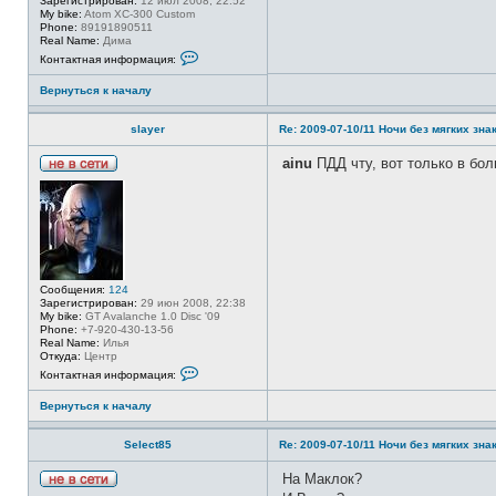
Зарегистрирован:
12 июл 2008, 22:52
ц
a
My bike:
Atom XC-300 Custom
и
r
Phone:
89191890511
я
r
Real Name:
Дима
п
i
К
о
e
Контактная информация:
о
л
н
ь
Вернуться к началу
т
з
а
о
к
в
slayer
Re: 2009-07-10/11 Ночи без мягких знак
т
а
н
т
а
е
ainu
ПДД чту, вот только в бол
я
л
Н
и
я
е
н
s
в
ф
l
с
о
a
е
р
y
т
м
e
и
а
r
ц
Сообщения:
124
и
Зарегистрирован:
29 июн 2008, 22:38
я
My bike:
GT Avalanche 1.0 Disc '09
п
Phone:
+7-920-430-13-56
о
Real Name:
Илья
л
Откуда:
Центр
ь
К
з
Контактная информация:
о
о
н
в
Вернуться к началу
т
а
а
т
к
е
Select85
Re: 2009-07-10/11 Ночи без мягких знак
т
л
н
я
а
На Маклок?
a
я
i
Н