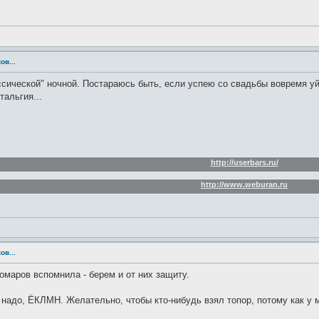
ов...
ссической" ночной. Постараюсь быть, если успею со свадьбы вовремя уй
альгия...
http://userbars.ru/
http://www.weburan.ru
ов...
 комаров вспомнила - берем и от них защиту.
 надо, ЁКЛМН. Желательно, чтобы кто-нибудь взял топор, потому как у 