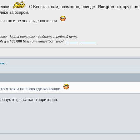
ческая
С Венька к нам, возможно, приедет
Rangifer
, которую вс
янке за озером.
о я так и не знаю где конюшни
роге. Черта сильного - выбрать трудный путь.
 Мгц
и
433.800 Мгц
(8-й канал "болталок")
Присоединяйтесь!
ов...
 то я так и не знаю где конюшни
ропустят, частная территория.