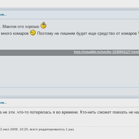
ов...
... Маклок-это хорошо
т много комаров
Поэтому не лишним будет еще средство от комаров
http://smajliki.ru/smilie-1030841127.html
ов...
 не эти..что-то потерялась я во времени. Кто-нить сможет поехать не на
2 июл 2009, 10:20, всего редактировалось 1 раз.