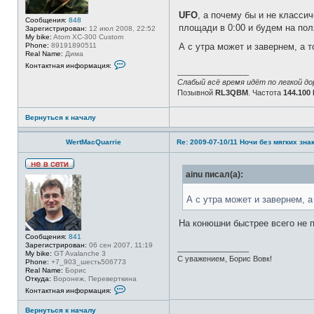
т
UFO
, а почему бы и не класси
и
Сообщения:
848
площади в 0:00 и будем на пол
Зарегистрирован:
12 июл 2008, 22:52
My bike:
Atom XC-300 Custom
Phone:
89191890511
А с утра может и завернем, а т
Real Name:
Дима
К
Контактная информация:
о
_________________
н
Слабый всё время идёт по легкой до
т
Позывной
RL3QBM
. Частота
144.100
а
к
т
Вернуться к началу
н
а
я
WertMacQuarrie
Re: 2009-07-10/11 Ночи без мягких знак
и
н
ф
о
Н
ainu писал(а):
р
е
м
в
а
А с утра может и завернем, а
с
ц
е
и
т
я
На конюшни быстрее всего не п
и
п
Сообщения:
841
о
Зарегистрирован:
06 сен 2007, 11:19
л
_________________
My bike:
GT Avalanche 3
ь
С уважением, Борис Вовк!
Phone:
+7_903_шесть506773
з
Real Name:
Борис
о
Откуда:
Воронеж, Переверткина
в
К
а
Контактная информация:
о
т
н
е
Вернуться к началу
т
л