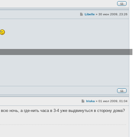
С
Libelle
»
30 июн 2009, 23:26
о
о
б
щ
е
н
и
е
С
Iriska
»
01 июл 2009, 01:04
о
о
 всю ночь, а где-нить часа в 3-4 уже выдвинуться в сторону дома?
б
щ
е
н
и
е