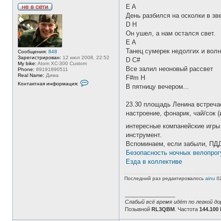
E A
Н
День разбился на осколки в зв
е
D H
в
с
Он ушел, а нам остался свет.
е
E A
т
и
Танец сумерек недолгих и волн
Сообщения:
848
Зарегистрирован:
12 июл 2008, 22:52
D C#
My bike:
Atom XC-300 Custom
Все залил неоновый рассвет
Phone:
89191890511
Real Name:
Дима
F#m H
К
Контактная информация:
В пятницу вечером...
о
н
т
23.30 площадь Ленина встречае
а
к
настроение, фонарик, чай/сок (
т
н
интересные компанейские игр
а
я
инструмент.
и
Вспоминаем, если забыли, ПДД 
н
ф
Безопасность ночных велопрог
о
Езда в коллективе
р
м
а
Последний раз редактировалось
ainu
02
ц
и
я
_________________
п
Слабый всё время идёт по легкой до
о
Позывной
RL3QBM
. Частота
144.100
л
ь