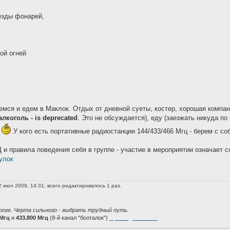
езды фонарей,
ой огней
мся и едем в Маклок. Отдых от дневной суеты, костер, хорошая компани
алкоголь - is deprecated
. Это не обсуждается), еду (заезжать никуда по
ы
У кого есть портативные радиостанции 144/433/466 Мгц - берем с со
и правила поведения себя в группе - участие в мероприятии означает с
улок
 июл 2009, 14:31, всего редактировалось 1 раз.
роге. Черта сильного - выбрать трудный путь.
 Мгц
и
433.800 Мгц
(8-й канал "болталок")
Присоединяйтесь!