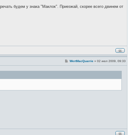
е
тречать будем у знака "Маклок". Приезжай, скорее всего двинем от
С
WertMacQuarrie
»
02 июл 2009, 09:33
о
о
б
щ
е
н
и
е