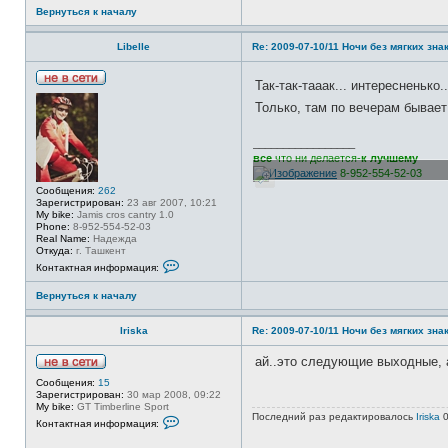
з
Вернуться к началу
о
в
а
Libelle
Re: 2009-07-10/11 Ночи без мягких знак
т
е
л
Так-так-тааак... интересненько
я
Н
a
е
Только, там по вечерам бывае
i
в
n
с
u
е
_________________
т
все
что ни делается-
к лучшему
и
8-952-554-52-03
Сообщения:
262
Зарегистрирован:
23 авг 2007, 10:21
My bike:
Jamis cros cantry 1.0
Phone:
8-952-554-52-03
Real Name:
Надежда
Откуда:
г. Ташкент
К
Контактная информация:
о
н
Вернуться к началу
т
а
к
Iriska
Re: 2009-07-10/11 Ночи без мягких знак
т
н
а
ай..это следующие выходные, а
я
Н
и
Сообщения:
15
е
н
Зарегистрирован:
30 мар 2008, 09:22
в
ф
My bike:
GT Timberline Sport
с
Последний раз редактировалось
Iriska
0
о
К
Контактная информация:
е
р
о
т
м
н
и