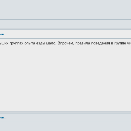
ов...
ьших группах опыта езды мало. Впрочем, правила поведения в группе чи
ов...