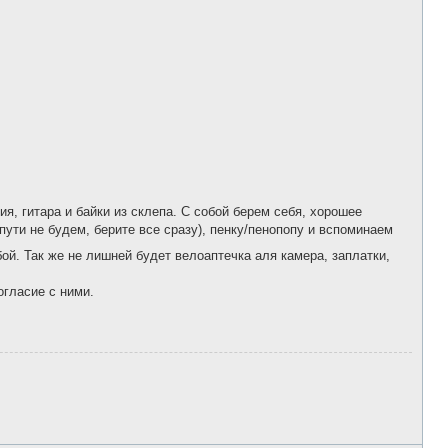
о
б
щ
е
н
и
е
я, гитара и байки из склепа. С собой берем себя, хорошее
 пути не будем, берите все сразу), пенку/пенопопу и вспоминаем
бой. Так же не лишней будет велоаптечка аля камера, заплатки,
огласие с ними.