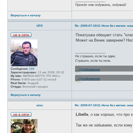
_________________
а
т
Прежде чем подумать, подумай!
ц
а
и
к
я
т
Вернуться к началу
п
н
о
а
л
я
UFO
Re: 2009-07-10/11 Ночи без мягких знак
ь
и
з
н
о
ф
Покатушка обещает стать "кла
в
о
Н
Может на Венек завернем? Ност
а
р
е
т
м
в
е
а
с
л
ц
_________________
е
я
и
Не страшно, если ты один,
т
L
я
и
Страшно, если ты ноль.
i
п
b
о
Сообщения:
299
e
л
Зарегистрирован:
13 авг 2008, 00:32
l
ь
My bike:
MERIDA MATTS TFS 900-v
l
з
Phone:
8-905-шесть57-11-ноль8
e
о
Real Name:
Андрей
в
Откуда:
Военный городок
а
т
е
Вернуться к началу
л
я
I
ainu
Re: 2009-07-10/11 Ночи без мягких знак
r
i
Libelle
, о как хорошо, что про
s
Н
k
е
a
Так же не забываем, если кому
в
с
е