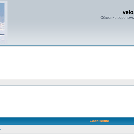
velo
Общение воронежс
ренный поиск
Сообщение
.