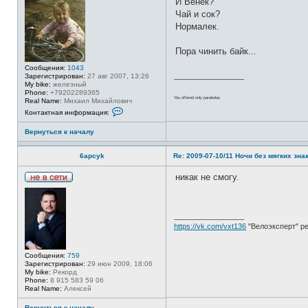
И Венек?
и
n
е
н
Чай и сок?
u
в
ф
с
Нормалек.
о
е
р
т
м
и
Пора чинить байк...
а
ц
Сообщения:
1043
и
_________________
Зарегистрирован:
27 авг 2007, 13:26
я
My bike:
железный
п
Phone:
+79202289365
о
You offered only parabolas
Real Name:
Михаил Михайлович
л
К
ь
Контактная информация:
о
з
н
о
Вернуться к началу
т
в
а
а
к
т
6apcyk
Re: 2009-07-10/11 Ночи без мягких знак
т
е
н
л
а
никак не смогу.
я
я
s
Н
и
l
е
н
a
в
ф
y
с
о
_________________
e
е
р
r
https://vk.com/vxt136
"Велоэксперт" р
т
м
и
а
ц
Сообщения:
759
и
Зарегистрирован:
29 июн 2009, 18:06
я
My bike:
Рекорд
п
Phone:
8 915 583 59 06
о
Real Name:
Алексей
л
ь
з
Вернуться к началу