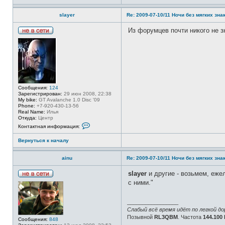
а
я
к
a
slayer
Re: 2009-07-10/11 Ночи без мягких знак
т
i
н
n
а
Из форумцев почти никого не з
u
я
Н
и
е
н
в
ф
с
о
е
р
т
м
и
а
ц
Сообщения:
124
и
Зарегистрирован:
29 июн 2008, 22:38
я
My bike:
GT Avalanche 1.0 Disc '09
п
Phone:
+7-920-430-13-56
о
Real Name:
Илья
л
Откуда:
Центр
ь
К
з
Контактная информация:
о
о
н
в
Вернуться к началу
т
а
а
т
к
е
ainu
Re: 2009-07-10/11 Ночи без мягких знак
т
л
н
я
а
slayer
и другие - возьмем, еже
W
я
e
Н
с ними."
и
r
е
н
t
в
ф
M
с
о
_________________
a
е
р
c
Слабый всё время идёт по легкой до
т
м
Q
и
Позывной
RL3QBM
. Частота
144.100
Сообщения:
848
а
u