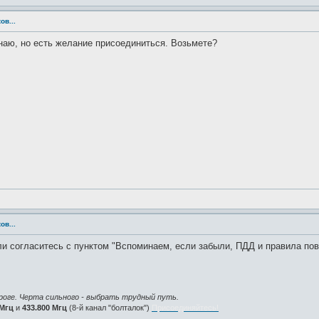
ов...
наю, но есть желание присоединиться. Возьмете?
ов...
ли согласитесь с пунктом "Вспоминаем, если забыли, ПДД и правила пове
роге. Черта сильного - выбрать трудный путь.
 Мгц
и
433.800 Мгц
(8-й канал "болталок")
Присоединяйтесь!