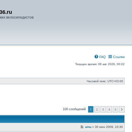
36.ru
ких велосипедистов
FAQ
Ссылки
Текущее время: 08 авг 2026, 00:02
Часовой пояс:
UTC+03:00
100 сообщений
1
2
3
4
5
След.
С
ainu
»
30 июн 2009, 10:30
о