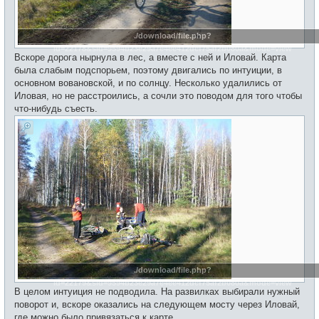
./download/file.php?
id=22178&sid=9594b23e29a7e4ee412dcf75af2b080a&mode=view
Вскоре дорога нырнула в лес, а вместе с ней и Иловай. Карта
была слабым подспорьем, поэтому двигались по интуиции, в
основном вовановской, и по солнцу. Несколько удалились от
Иловая, но не расстроились, а сочли это поводом для того чтобы
что-нибудь съесть.
./download/file.php?
id=22179&sid=9594b23e29a7e4ee412dcf75af2b080a&mode=view
В целом интуиция не подводила. На развилках выбирали нужный
поворот и, вскоре оказались на следующем мосту через Иловай,
где можно было привязаться к карте.