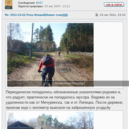
Сообщения:
6047
Зарегистрирован:
23 авг 2007, 13:11
Н
е
С
Re: 2011-10-22 Река Иловай(Новая тема))))))
24 окт 2011, 23:23
в
о
с
о
е
б
т
щ
и
е
н
и
е
./download/file.php?
id=22182&sid=9594b23e29a7e4ee412dcf75af2b080a&mode=view
Периодически попадались обозначенные указателями родники и,
что радует, практически не попадалось мусора. Видимо из за
удаленности как от Мичуринска, так и от Липецка. После деревни,
проехав еще с километр выехали на заброшенную усадьбу