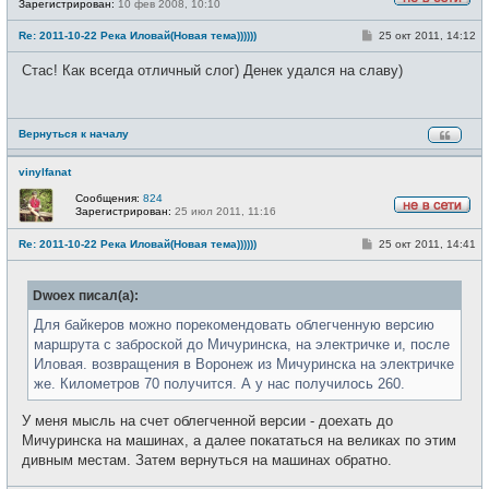
Зарегистрирован:
10 фев 2008, 10:10
Н
е
С
Re: 2011-10-22 Река Иловай(Новая тема))))))
25 окт 2011, 14:12
в
о
с
о
е
Стас! Как всегда отличный слог) Денек удался на славу)
б
т
щ
и
е
н
и
Вернуться к началу
е
vinylfanat
Сообщения:
824
Зарегистрирован:
25 июл 2011, 11:16
Н
е
С
Re: 2011-10-22 Река Иловай(Новая тема))))))
25 окт 2011, 14:41
в
о
с
о
е
б
т
Dwoex писал(а):
щ
и
е
н
Для байкеров можно порекомендовать облегченную версию
и
маршрута с заброской до Мичуринска, на электричке и, после
е
Иловая. возвращения в Воронеж из Мичуринска на электричке
же. Километров 70 получится. А у нас получилось 260.
У меня мысль на счет облегченной версии - доехать до
Мичуринска на машинах, а далее покататься на великах по этим
дивным местам. Затем вернуться на машинах обратно.