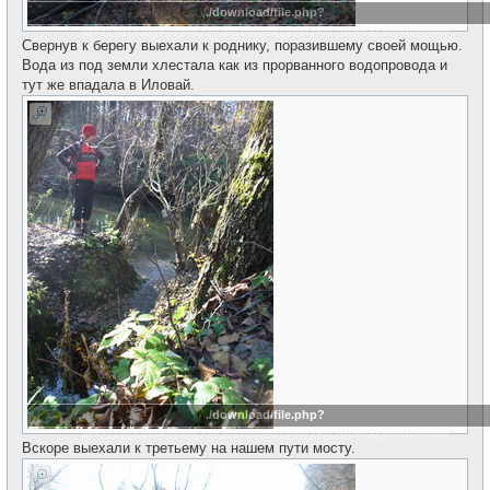
./download/file.php?
id=22191&sid=9594b23e29a7e4ee412dcf75af2b080a&mode=view
Свернув к берегу выехали к роднику, поразившему своей мощью.
Вода из под земли хлестала как из прорванного водопровода и
тут же впадала в Иловай.
./download/file.php?
id=22188&sid=9594b23e29a7e4ee412dcf75af2b080a&mode=view
Вскоре выехали к третьему на нашем пути мосту.