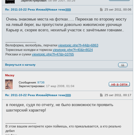
Зарегистрирован:
08 окт 2007, 00:26
Н
е
С
Re: 2011-10-22 Река Иловай(Новая тема))))))
25 окт 2011, 00:06
в
о
с
о
е
Очень знакомые места на фотках..... Переехав по второму мосту
б
т
щ
на левый берег, вы пропустили довольно живописное урочище
и
е
Карьер и, скорее всего, нехилый участок с зачётными говнами..
н
и
е
_________________
Велоформа, велообувь, перчатки
viewtopic.php?f=44&t=6863
Тормозные колодки и тормоза
viewtopic.php?f=40&t=8024
Рюкзаки и сумки
viewtopic.php?f=47&t=10765
Вернуться к началу
Mazay
Сообщения:
9736
Зарегистрирован:
17 мар 2008, 01:04
Н
е
С
Re: 2011-10-22 Река Иловай(Новая тема))))))
25 окт 2011, 00:17
в
о
с
о
е
в поездке, судя по отчету, не было возможности проявить
б
т
щ
шахтерский характер!
и
е
н
и
_________________
е
В этом вашем интернете хрен поймешь, кто прикалывается, а кто реально
дебил