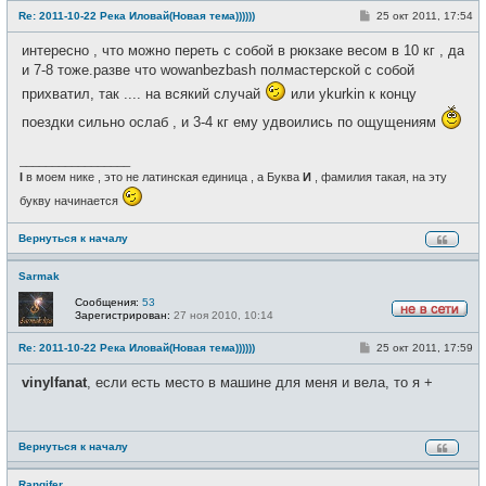
е
С
Re: 2011-10-22 Река Иловай(Новая тема))))))
25 окт 2011, 17:54
в
о
с
о
е
интересно , что можно переть с собой в рюкзаке весом в 10 кг , да
б
т
щ
и 7-8 тоже.разве что wowanbezbash полмастерской с собой
и
е
прихватил, так .... на всякий случай
или ykurkin к концу
н
и
е
поездки сильно ослаб , и 3-4 кг ему удвоились по ощущениям
_________________
I
в моем нике , это не латинская единица , а Буква
И
, фамилия такая, на эту
букву начинается
Вернуться к началу
Sarmak
Сообщения:
53
Зарегистрирован:
27 ноя 2010, 10:14
Н
е
С
Re: 2011-10-22 Река Иловай(Новая тема))))))
25 окт 2011, 17:59
в
о
с
о
е
vinylfanat
, если есть место в машине для меня и вела, то я +
б
т
щ
и
е
н
и
Вернуться к началу
е
Rangifer