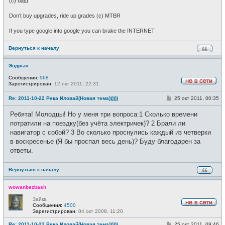
(c) баш
Don't buy upgrades, ride up grades (c) MTBR
If you type google into google you can brake the INTERNET
Вернуться к началу
Эндрью
Сообщения:
968
Зарегистрирован:
12 окт 2011, 22:31
Н
е
С
Re: 2011-10-22 Река Иловай(Новая тема))))))
25 окт 2011, 00:35
в
о
с
о
е
Ребята! Молодцы! Но у меня три вопроса:1 Сколько времени
б
т
щ
потратили на поездку(без учёта электричек)? 2 Брали ли
и
е
навигатор с собой? 3 Во сколько проснулись каждый из четверки
н
и
в воскресенье (Я бы проспал весь день)? Буду благодарен за
е
ответы.
Вернуться к началу
wowanbezbash
Зайка
Сообщения:
4500
Н
Зарегистрирован:
04 окт 2008, 11:20
е
в
С
Re: 2011-10-22 Река Иловай(Новая тема))))))
25 окт 2011, 09:46