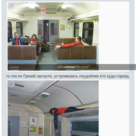
./download/file.php?
id=22171&sid=9594b23e29a7e4ee412dcf75af2b080a&mode=view
то после Грязей заснули, устроившись поудобнее кто куда горазд.