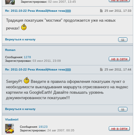
Зарегистрирован:
02 сен 2007, 13:45
Н
е
С
Re: 2011-10-22 Река Иловай(Новая тема))))))
25 окт 2011, 17:33
в
о
с
о
е
Традиция покатушек "мостики" продолжается уже на новых
б
т
щ
и
речках!
е
н
и
е
Вернуться к началу
Roman
Сообщения:
1278
Зарегистрирован:
03 июл 2011, 23:09
Н
е
С
Re: 2011-10-22 Река Иловай(Новая тема))))))
25 окт 2011, 17:44
в
о
с
о
е
б
SergeyP!
Введите в правила оформления покатушек пункт о
т
щ
и
необходимости выкладывания маршрута отрисованного на яндекс
е
н
картеили на GoogleEarth! Давайте повышать уровень
и
документированности покатушек!!!
е
Вернуться к началу
VladimirI
Сообщения:
19123
Зарегистрирован:
24 авг 2007, 00:35
Н