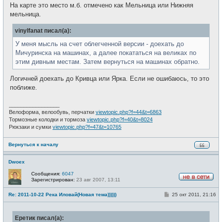
На карте это место м.б. отмечено как Мельница или Нижняя
мельница.
vinylfanat писал(а):
У меня мысль на счет облегченной версии - доехать до
Мичуринска на машинах, а далее покататься на великах по
этим дивным местам. Затем вернуться на машинах обратно.
Логичней доехать до Кривца или Ярка. Если не ошибаюсь, то это
поближе.
_________________
Велоформа, велообувь, перчатки
viewtopic.php?f=44&t=6863
Тормозные колодки и тормоза
viewtopic.php?f=40&t=8024
Рюкзаки и сумки
viewtopic.php?f=47&t=10765
Вернуться к началу
Dwoex
Сообщения:
6047
Зарегистрирован:
23 авг 2007, 13:11
Н
е
С
Re: 2011-10-22 Река Иловай(Новая тема))))))
25 окт 2011, 21:16
в
о
с
о
е
б
т
Еретик писал(а):
щ
и