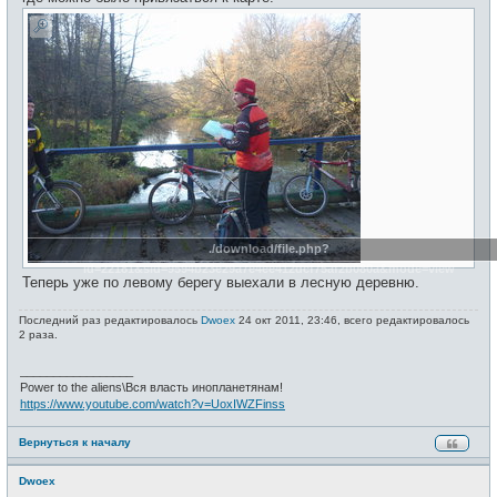
./download/file.php?
id=22181&sid=9594b23e29a7e4ee412dcf75af2b080a&mode=view
Теперь уже по левому берегу выехали в лесную деревню.
Последний раз редактировалось
Dwoex
24 окт 2011, 23:46, всего редактировалось
2 раза.
_________________
Power to the aliens\Вся власть инопланетянам!
https://www.youtube.com/watch?v=UoxIWZFinss
Вернуться к началу
Dwoex