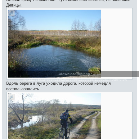
Девицы.
./download/file.php?
id=22177&sid=9594b23e29a7e4ee412dcf75af2b080a&mode=view
Вдоль берега в луга уходила дорога, которой немедля
воспользовались.