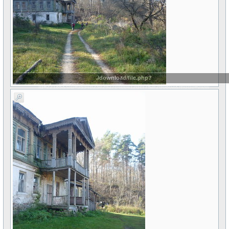
./download/file.php?
id=22185&sid=9594b23e29a7e4ee412dcf75af2b080a&mode=view