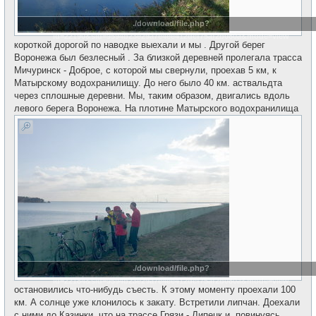
./download/file.php?
id=22190&sid=9594b23e29a7e4ee412dcf75af2b080a&mode=view
короткой дорогой по наводке выехали и мы . Другой берег
Воронежа был безлесный . За близкой деревней пролегала трасса
Мичуринск - Доброе, с которой мы свернули, проехав 5 км, к
Матырскому водохранилищу. До него было 40 км. аствальдта
через сплошные деревни. Мы, таким образом, двигались вдоль
левого берега Воронежа. На плотине Матырского водохранилища
./download/file.php?
id=22184&sid=9594b23e29a7e4ee412dcf75af2b080a&mode=view
остановились что-нибудь съесть. К этому моменту проехали 100
км. А солнце уже клонилось к закату. Встретили липчан. Доехали
с ними до Казинки, что на трассе Грязи - Липецк и, повинуясь