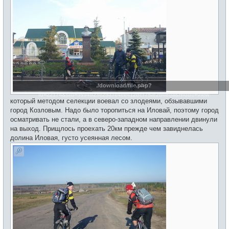
./download/file.php?
id=22174&sid=9594b23e29a7e4ee412dcf75af2b080a&mode=view
который методом селекции воевал со злодеями, обзывавшими
город Козловым. Надо было торопиться на Иловай, поэтому город
осматривать не стали, а в северо-западном направлении двинули
на выход. Прищлось проехать 20км прежде чем завиднелась
долина Иловая, густо усеянная лесом.