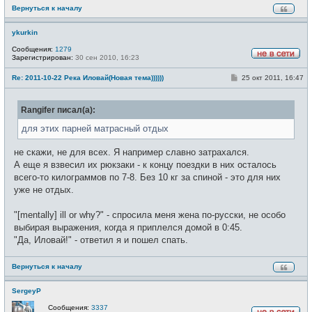
Вернуться к началу
ykurkin
Сообщения:
1279
Зарегистрирован:
30 сен 2010, 16:23
Н
е
С
Re: 2011-10-22 Река Иловай(Новая тема))))))
25 окт 2011, 16:47
в
о
с
о
е
б
т
Rangifer писал(а):
щ
и
е
н
для этих парней матрасный отдых
и
е
не скажи, не для всех. Я например славно затрахался.
А еще я взвесил их рюкзаки - к концу поездки в них осталось
всего-то килограммов по 7-8. Без 10 кг за спиной - это для них
уже не отдых.
"[mentally] ill or why?" - спросила меня жена по-русски, не особо
выбирая выражения, когда я приплелся домой в 0:45.
"Да, Иловай!" - ответил я и пошел спать.
Вернуться к началу
SergeyP
Сообщения:
3337