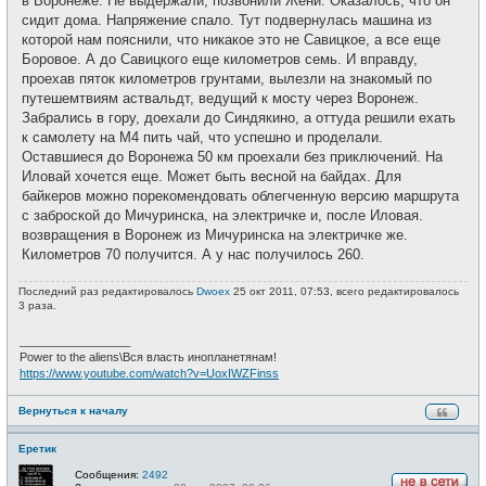
в Воронеже. Не выдержали, позвонили Жени. Оказалось, что он
сидит дома. Напряжение спало. Тут подвернулась машина из
которой нам пояснили, что никакое это не Савицкое, а все еще
Боровое. А до Савицкого еще километров семь. И вправду,
проехав пяток километров грунтами, вылезли на знакомый по
путешемтвиям аствальдт, ведущий к мосту через Воронеж.
Забрались в гору, доехали до Синдякино, а оттуда решили ехать
к самолету на М4 пить чай, что успешно и проделали.
Оставшиеся до Воронежа 50 км проехали без приключений. На
Иловай хочется еще. Может быть весной на байдах. Для
байкеров можно порекомендовать облегченную версию маршрута
с заброской до Мичуринска, на электричке и, после Иловая.
возвращения в Воронеж из Мичуринска на электричке же.
Километров 70 получится. А у нас получилось 260.
Последний раз редактировалось
Dwoex
25 окт 2011, 07:53, всего редактировалось
3 раза.
_________________
Power to the aliens\Вся власть инопланетянам!
https://www.youtube.com/watch?v=UoxIWZFinss
Вернуться к началу
Еретик
Сообщения:
2492