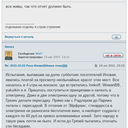
о
с
о
е
все живы, так что отчет должен быть.
б
т
щ
и
е
н
и
_________________
е
отделываю отделку и строю строения
Вернуться к началу
Dwoex
Сообщения:
6047
Зарегистрирован:
23 авг 2007, 13:11
Н
е
С
Re: 2011-10-22 Река Иловай(Новая тема))))))
24 окт 2011, 23:23
в
о
с
о
е
Испытания, выпавшие на долю субботних посетителей Иловая,
б
т
щ
явились платой за просмотр необычайных красот этих мест. Все
и
е
началось в 4 утра на вокзале, где встретились Inokoff, WowanBB,
н
и
yukurkin и я. Пришлось поступиться принципами и залезть в
е
электричку. Даже в две электрички,одну за другой, потому что в
Грязях делали пересадку. Прямо как с Радлером до Парижа
летели с пересадкой. В отличие от Эйрфранс, стюардесса в
электричке не разносила бесплатное вино, а наоборот содрала с
каждого по 60 руб.за провоз алюминиевых коней. Зато народу в
такую рань почти не было. И если до Грязей пытались отогнать
сон беседами,