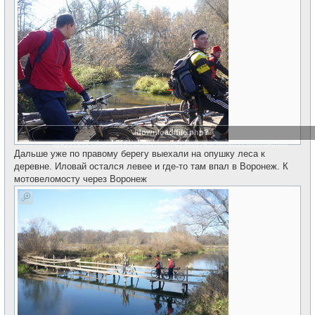
./download/file.php?
id=22183&sid=9594b23e29a7e4ee412dcf75af2b080a&mode=view
Дальше уже по правому берегу выехали на опушку леса к
деревне. Иловай остался левее и где-то там впал в Воронеж. К
мотовеломосту через Воронеж