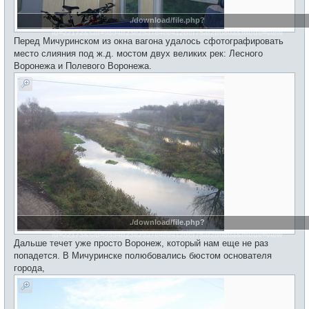
./download/file.php?
id=22172&sid=9594b23e29a7e4ee412dcf75af2b080a&mode=view
Перед Мичуринском из окна вагона удалось сфотографировать
место слияния под ж.д. мостом двух великих рек: Лесного
Воронежа и Полевого Воронежа.
./download/file.php?
id=22173&sid=9594b23e29a7e4ee412dcf75af2b080a&mode=view
Дальше течет уже просто Воронеж, который нам еще не раз
попадется. В Мичуринске полюбовались бюстом основателя
города,