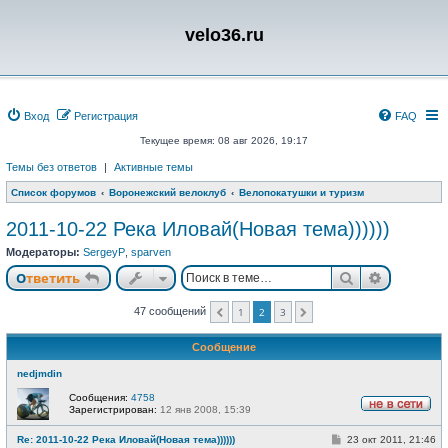
velo36.ru
Вход
Регистрация
FAQ
Текущее время: 08 авг 2026, 19:17
Темы без ответов
|
Активные темы
Список форумов
Воронежский велоклуб
Велопокатушки и туризм
2011-10-22 Река Иловай(Новая тема))))))
Модераторы:
SergeyP
,
sparven
Поиск
Расшире
Ответить
47 сообщений
1
2
3
Пред.
След.
Сообщение
nedjmdin
Сообщения:
4758
Зарегистрирован:
12 янв 2008, 15:39
Н
е
С
Re: 2011-10-22 Река Иловай(Новая тема))))))
23 окт 2011, 21:46
в