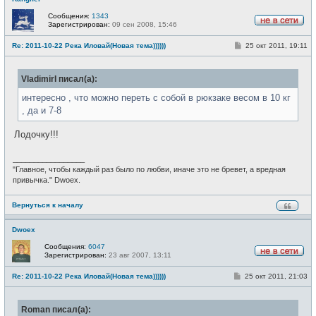
Сообщения:
1343
Зарегистрирован:
09 сен 2008, 15:46
Н
е
С
Re: 2011-10-22 Река Иловай(Новая тема))))))
25 окт 2011, 19:11
в
о
с
о
е
б
т
VladimirI писал(а):
щ
и
е
н
интересно , что можно переть с собой в рюкзаке весом в 10 кг
и
, да и 7-8
е
Лодочку!!!
_________________
"Главное, чтобы каждый раз было по любви, иначе это не бревет, а вредная
привычка." Dwoex.
Вернуться к началу
Dwoex
Сообщения:
6047
Зарегистрирован:
23 авг 2007, 13:11
Н
е
С
Re: 2011-10-22 Река Иловай(Новая тема))))))
25 окт 2011, 21:03
в
о
с
о
е
б
т
Roman писал(а):
щ
и