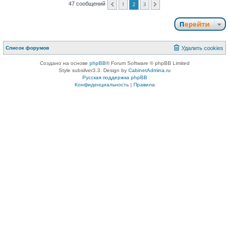
47 сообщений
1
2
3
Пред.
След.
Перейти
Список форумов
Удалить cookies
Создано на основе
phpBB
® Forum Software © phpBB Limited
Style subsilver3.3. Design by
CabinetAdmina.ru
Русская поддержка phpBB
Конфиденциальность
|
Правила