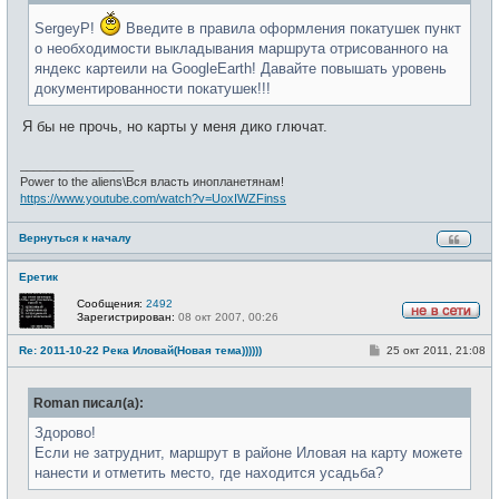
е
н
SergeyP!
Введите в правила оформления покатушек пункт
и
е
о необходимости выкладывания маршрута отрисованного на
яндекс картеили на GoogleEarth! Давайте повышать уровень
документированности покатушек!!!
Я бы не прочь, но карты у меня дико глючат.
_________________
Power to the aliens\Вся власть инопланетянам!
https://www.youtube.com/watch?v=UoxIWZFinss
Вернуться к началу
Еретик
Сообщения:
2492
Зарегистрирован:
08 окт 2007, 00:26
Н
е
С
Re: 2011-10-22 Река Иловай(Новая тема))))))
25 окт 2011, 21:08
в
о
с
о
е
б
т
Roman писал(а):
щ
и
е
н
Здорово!
и
Если не затруднит, маршрут в районе Иловая на карту можете
е
нанести и отметить место, где находится усадьба?