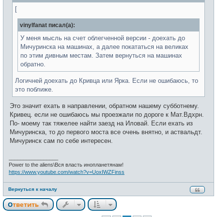
е
н
[
и
е
vinylfanat писал(а):
У меня мысль на счет облегченной версии - доехать до
Мичуринска на машинах, а далее покататься на великах
по этим дивным местам. Затем вернуться на машинах
обратно.
Логичней доехать до Кривца или Ярка. Если не ошибаюсь, то
это поближе.
Это значит ехать в направлении, обратном нашему субботнему.
Кривец. если не ошибаюсь мы проезжали по дороге к Мат.Вдхрн.
По- моему так тяжелее найти заезд на Иловай. Если ехать из
Мичуринска, то до первого моста все очень внятно, и аствальдт.
Мичуринск сам по себе интересен.
_________________
Power to the aliens\Вся власть инопланетянам!
https://www.youtube.com/watch?v=UoxIWZFinss
Вернуться к началу
Ответить