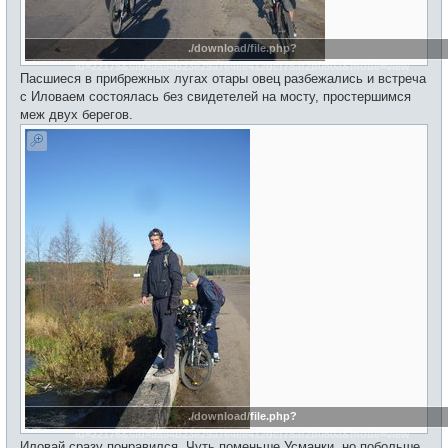
./download/file.php?
id=22175&sid=9594b23e29a7e4ee412dcf75af2b080a&mode=view
Пасшиеся в прибрежных лугах отары овец разбежались и встреча
с Иловаем состоялась без свидетелей на мосту, простершимся
меж двух берегов.
./download/file.php?
id=22176&sid=9594b23e29a7e4ee412dcf75af2b080a&mode=view
Иловай сразу понравился. Чуть поменьше Усманки, но побольше