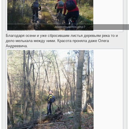
./download/file.php?
id=22189&sid=9594b23e29a7e4ee412dcf75af2b080a&mode=view
Благодаря осени и уже сбросившим листья деревьям река то и
дело мелькала между ними. Красота проняла даже Олега
Андреевича.