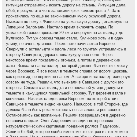
интуиции отправились искать дорогу на Усмань. Интуиция дала
сбой, в результате чего заложили крюк километров в 7. Зато
прокатились по еще не законченному куску окружной дороги.
Выехали по нему к Фащевке на усманскую дорогу , знакомую по
Липецким Веломаям. Настало время включить фары. По
усманской трассе проехали 20 км и свернули на аствальдт до
Куликово. Тут уж совсем темно стало. Куликово хоть и в одну
улицу, но очень длинное. После него начинается Боровое.
Свернули с аствальдта и вдоль леса по грунтам устремились в
сторону Савицкого, держа слева кукурузное поле. Через
некоторое время показались огоньки, а потом и деревенские
хаты. Выехали на аствальдт, который должен был вести к мосту
через Воронеж. Я все искал в темноте справа от дороги церковь,
как ориентир, но церкви не нашел. А вскоре и аствальдт завернул
совсем не туда. Решили, что выехали в Савицкое с другой его
стороны. Слезли с аствальдта и по песчаной улице двинули в
темноте в кажущуюся правильной сторону. Тут деревня взяла и
кончилась. Никаких следов реки Воронеж. на которой стоит
Савицкое в темноте видно не было. Наоборот, в той Стороне, где
должна была быть река местность повышалась и рос сосняк.
Остановились как вкопанные. Решили возвращаться в деревню
по своим следам. Олег Андреевич изводил потерпевших
натуралистическими картинами поедания роллов Радлером,
Жени и Любой, которое якобы имеет место как раз в этот момент