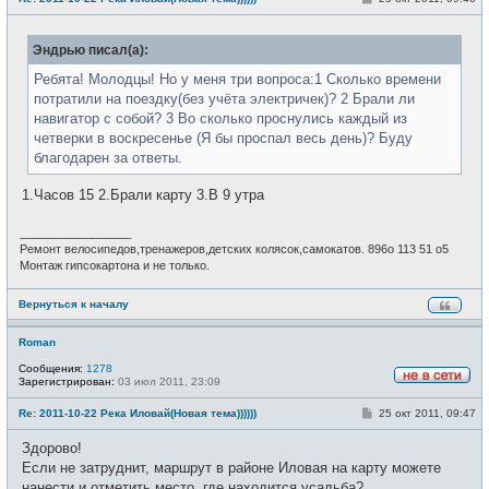
с
о
е
о
т
б
и
Эндрью писал(а):
щ
е
н
Ребята! Молодцы! Но у меня три вопроса:1 Сколько времени
и
потратили на поездку(без учёта электричек)? 2 Брали ли
е
навигатор с собой? 3 Во сколько проснулись каждый из
четверки в воскресенье (Я бы проспал весь день)? Буду
благодарен за ответы.
1.Часов 15 2.Брали карту 3.В 9 утра
_________________
Ремонт велосипедов,тренажеров,детских колясок,самокатов. 896о 113 51 о5
Монтаж гипсокартона и не только.
Вернуться к началу
Roman
Сообщения:
1278
Зарегистрирован:
03 июл 2011, 23:09
Н
е
С
Re: 2011-10-22 Река Иловай(Новая тема))))))
25 окт 2011, 09:47
в
о
с
о
е
Здорово!
б
т
щ
Если не затруднит, маршрут в районе Иловая на карту можете
и
е
нанести и отметить место, где находится усадьба?