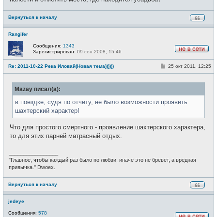
н
и
е
Вернуться к началу
Rangifer
Сообщения:
1343
Зарегистрирован:
09 сен 2008, 15:46
Н
е
С
Re: 2011-10-22 Река Иловай(Новая тема))))))
25 окт 2011, 12:25
в
о
с
о
е
б
т
Mazay писал(а):
щ
и
е
н
в поездке, судя по отчету, не было возможности проявить
и
шахтерский характер!
е
Что для простого смертного - проявление шахтерского характера,
то для этих парней матрасный отдых.
_________________
"Главное, чтобы каждый раз было по любви, иначе это не бревет, а вредная
привычка." Dwoex.
Вернуться к началу
jedeye
Сообщения:
578