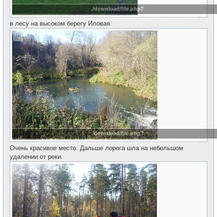
./download/file.php?
id=22186&sid=9594b23e29a7e4ee412dcf75af2b080a&mode=view
в лесу на высоком берегу Иловая.
./download/file.php?
id=22187&sid=9594b23e29a7e4ee412dcf75af2b080a&mode=view
Очень красивое место. Дальше лорога шла на небольшом
удалении от реки.