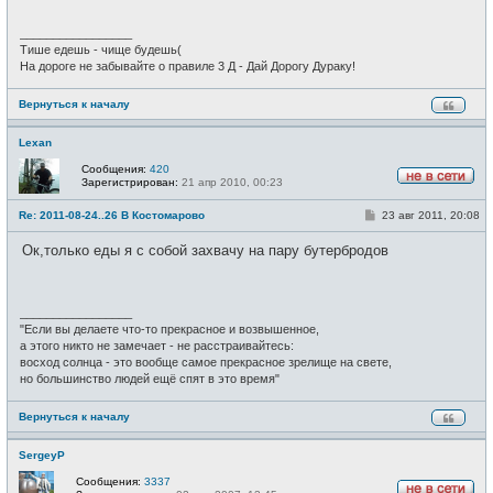
е
н
и
_________________
е
Тише едешь - чище будешь(
На дороге не забывайте о правиле 3 Д - Дай Дорогу Дураку!
Вернуться к началу
Lexan
Сообщения:
420
Зарегистрирован:
21 апр 2010, 00:23
Н
е
С
Re: 2011-08-24..26 В Костомарово
23 авг 2011, 20:08
в
о
с
о
е
Ок,только еды я с собой захвачу на пару бутербродов
б
т
щ
и
е
н
и
_________________
е
"Если вы делаете что-то прекрасное и возвышенное,
а этого никто не замечает - не расстраивайтесь:
восход солнца - это вообще самое прекрасное зрелище на свете,
но большинство людей ещё спят в это время"
Вернуться к началу
SergeyP
Сообщения:
3337