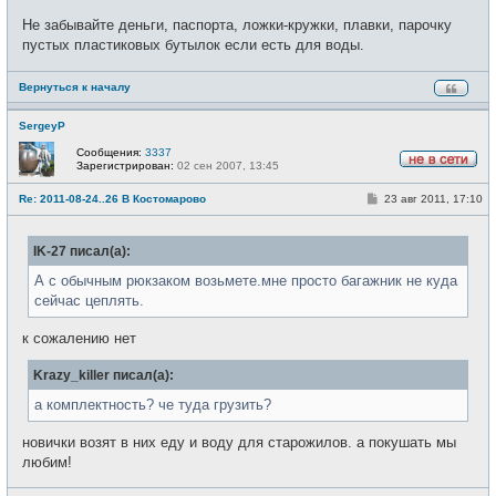
Не забывайте деньги, паспорта, ложки-кружки, плавки, парочку
пустых пластиковых бутылок если есть для воды.
Вернуться к началу
SergeyP
Сообщения:
3337
Зарегистрирован:
02 сен 2007, 13:45
Н
е
С
Re: 2011-08-24..26 В Костомарово
23 авг 2011, 17:10
в
о
с
о
е
б
т
IK-27 писал(а):
щ
и
е
н
А с обычным рюкзаком возьмете.мне просто багажник не куда
и
сейчас цеплять.
е
к сожалению нет
Krazy_killer писал(а):
а комплектность? че туда грузить?
новички возят в них еду и воду для старожилов. а покушать мы
любим!