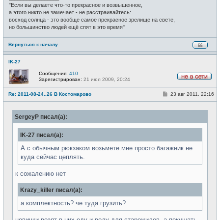
"Если вы делаете что-то прекрасное и возвышенное,
а этого никто не замечает - не расстраивайтесь:
восход солнца - это вообще самое прекрасное зрелище на свете,
но большинство людей ещё спят в это время"
Вернуться к началу
IK-27
Сообщения:
410
Зарегистрирован:
21 июл 2009, 20:24
Н
е
С
Re: 2011-08-24..26 В Костомарово
23 авг 2011, 22:16
в
о
с
о
е
б
т
SergeyP писал(а):
щ
и
е
н
IK-27 писал(а):
и
е
А с обычным рюкзаком возьмете.мне просто багажник не
куда сейчас цеплять.
к сожалению нет
Krazy_killer писал(а):
а комплектность? че туда грузить?
новички возят в них еду и воду для старожилов. а покушать