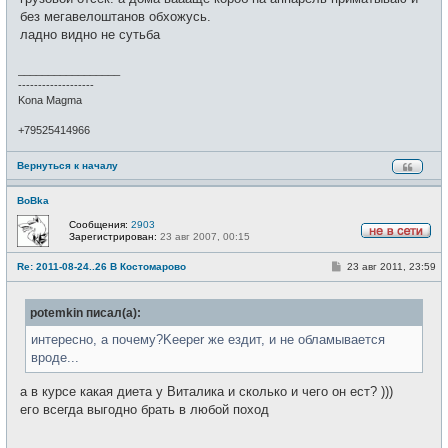
е
без мегавелоштанов обхожусь.
н
и
ладно видно не сутьба
е
_________________
-------------------
Kona Magma
+79525414966
Вернуться к началу
BoBka
Сообщения:
2903
Зарегистрирован:
23 авг 2007, 00:15
Н
е
С
Re: 2011-08-24..26 В Костомарово
23 авг 2011, 23:59
в
о
с
о
е
б
т
potemkin писал(а):
щ
и
е
н
интересно, а почему?Keeper же ездит, и не обламывается
и
вроде...
е
а в курсе какая диета у Виталика и сколько и чего он ест? )))
его всегда выгодно брать в любой поход
_________________