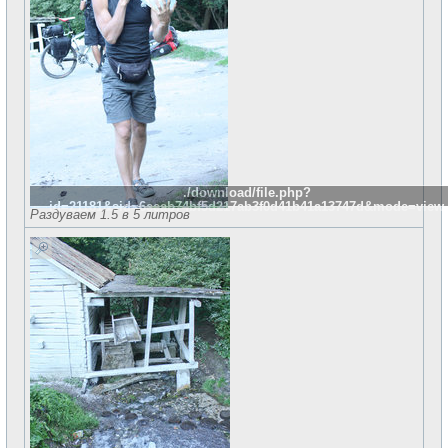
./download/file.php?
id=21181&sid=6eeab74bf5d217ab3f0d41b41a13747d&mode=view
Раздуваем 1.5 в 5 литров