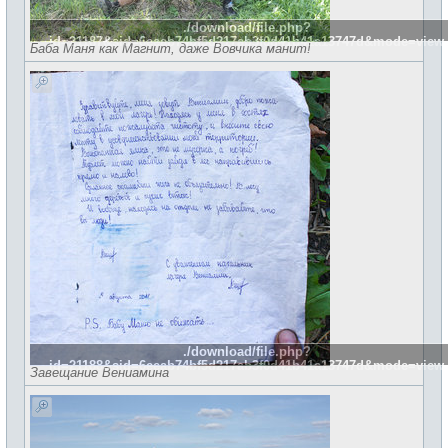
./download/file.php?
id=21187&sid=6eeab74bf5d217ab3f0d41b41a13747d&mode=view
Баба Маня как Магнит, даже Вовчика манит!
./download/file.php?
id=21188&sid=6eeab74bf5d217ab3f0d41b41a13747d&mode=view
Завещание Вениамина