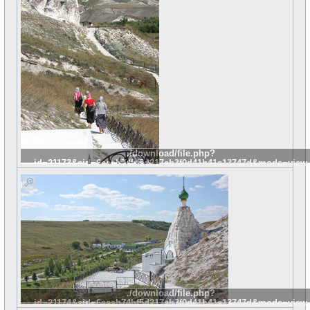
./download/file.php?
id=21173&sid=6eeab74bf5d217ab3f0d41b41a13747d&mode=view
./download/file.php?
id=21174&sid=6eeab74bf5d217ab3f0d41b41a13747d&mode=view