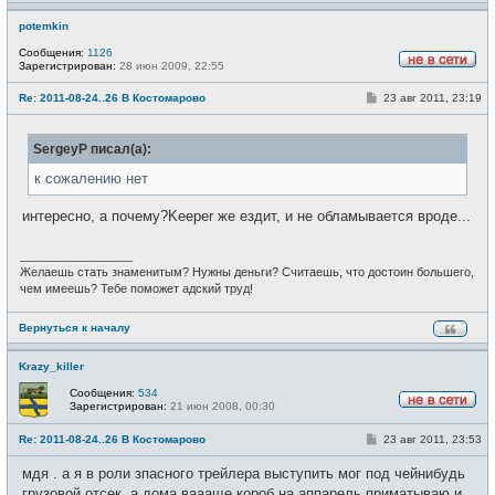
potemkin
Сообщения:
1126
Зарегистрирован:
28 июн 2009, 22:55
Н
е
С
Re: 2011-08-24..26 В Костомарово
23 авг 2011, 23:19
в
о
с
о
е
б
т
SergeyP писал(а):
щ
и
е
н
к сожалению нет
и
е
интересно, а почему?Keeper же ездит, и не обламывается вроде...
_________________
Желаешь стать знаменитым? Нужны деньги? Считаешь, что достоин большего,
чем имеешь? Тебе поможет адский труд!
Вернуться к началу
Krazy_killer
Сообщения:
534
Зарегистрирован:
21 июн 2008, 00:30
Н
е
С
Re: 2011-08-24..26 В Костомарово
23 авг 2011, 23:53
в
о
с
о
е
мдя . а я в роли зпасного трейлера выступить мог под чейнибудь
б
т
щ
грузовой отсек. а дома ваааще короб на аппарель приматываю и
и