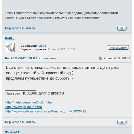
_________________
Чтобы отечественные спутники больше не падали, депутаты собираются
принять ряд важных поправок к закону всемирного тяготения.
Вернуться к началу
BoBka
Сообщения:
2903
Зарегистрирован:
23 авг 2007, 00:15
Н
е
С
Re: 2011-08-24..26 В Костомарово
26 авг 2011, 09:44
в
о
с
о
е
Все отлично, стоим, на месте где впадает Битюг в Дон, яркое
б
т
щ
солнце, вкусный чай, красивый вид )
и
е
продляем путешествие до субботы )
н
и
е
_________________
Нам всем ПОВЕЗЛО ДРУГ С ДРУГОМ
http://meteocenter.net/vol1_.htm
http://www.rp5.ru/2374/ru
http://www.intellicast.com/Local/Weathe ... n=RSXX0412
Вернуться к началу
ЖеНеКGT