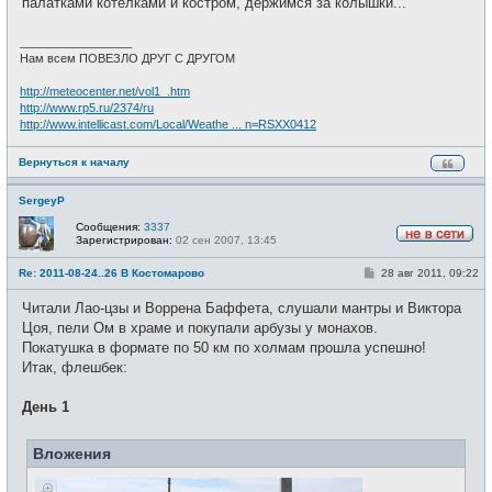
палатками котелками и костром, держимся за колышки...
_________________
Нам всем ПОВЕЗЛО ДРУГ С ДРУГОМ
http://meteocenter.net/vol1_.htm
http://www.rp5.ru/2374/ru
http://www.intellicast.com/Local/Weathe ... n=RSXX0412
Вернуться к началу
SergeyP
Сообщения:
3337
Зарегистрирован:
02 сен 2007, 13:45
Н
е
С
Re: 2011-08-24..26 В Костомарово
28 авг 2011, 09:22
в
о
с
о
е
Читали Лао-цзы и Воррена Баффета, слушали мантры и Виктора
б
т
щ
Цоя, пели Ом в храме и покупали арбузы у монахов.
и
е
Покатушка в формате по 50 км по холмам прошла успешно!
н
и
Итак, флешбек:
е
День 1
Вложения