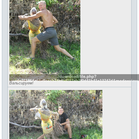
./download/file.php?
id=21186&sid=6eeab74bf5d217ab3f0d41b41a13747d&mode=view
Вальсируем!