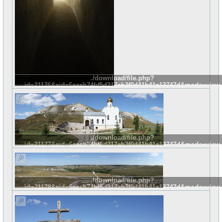
./download/file.php?
id=21176&sid=6eeab74bf5d217ab3f0d41b41a13747d&mode=view
./download/file.php?
id=21177&sid=6eeab74bf5d217ab3f0d41b41a13747d&mode=view
./download/file.php?
id=21178&sid=6eeab74bf5d217ab3f0d41b41a13747d&mode=view