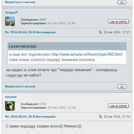
Вернуться к началу
SergeyP
Сообщения:
3337
Зарегистрирован:
02 сен 2007, 13:45
Н
е
С
Re: 2011-08-24..26 В Костомарово
23 авг 2011, 17:27
в
о
с
о
е
б
т
Lexan писал(а):
щ
и
е
н
а еще вот подсмотрел
http://www.acturia.ru/forum/topic450.html
и
тоже очень хочется пещеру покаяния посетить
е
на нашел в этом отчете про "пещеру покаяния" - скопируешь
сюда где ее найти?
Вернуться к началу
omyzad
Сообщения:
1723
Зарегистрирован:
23 июн 2011, 21:29
Н
е
С
Re: 2011-08-24..26 В Костомарово
23 авг 2011, 17:41
в
о
с
о
е
С вами подъеду скорее всего)) Немного))
б
т
щ
и