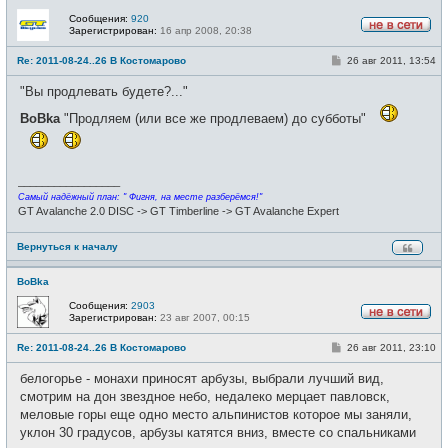
Сообщения:
920
Зарегистрирован:
16 апр 2008, 20:38
Н
е
С
Re: 2011-08-24..26 В Костомарово
26 авг 2011, 13:54
в
о
с
о
е
"Вы продлевать будете?..."
б
т
щ
и
BoBka
"Продляем (или все же продлеваем) до субботы"
е
н
и
е
_________________
Самый надёжный план: " Фигня, на месте разберёмся!"
GT Avalanche 2.0 DISC -> GT Timberline -> GT Avalanche Expert
Вернуться к началу
BoBka
Сообщения:
2903
Зарегистрирован:
23 авг 2007, 00:15
Н
е
С
Re: 2011-08-24..26 В Костомарово
26 авг 2011, 23:10
в
о
с
о
е
белогорье - монахи приносят арбузы, выбрали лучший вид,
б
т
щ
смотрим на дон звездное небо, недалеко мерцает павловск,
и
е
меловые горы еще одно место альпинистов которое мы заняли,
н
и
уклон 30 градусов, арбузы катятся вниз, вместе со спальниками
е