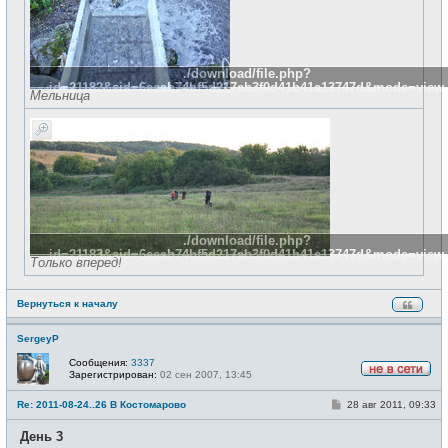
./download/file.php?
id=21182&sid=6eeab74bf5d217ab3f0d41b41a13747d&mode=view
Мельница
./download/file.php?
id=21183&sid=6eeab74bf5d217ab3f0d41b41a13747d&mode=view
Только вперед!
Вернуться к началу
SergeyP
Сообщения:
3337
Зарегистрирован:
02 сен 2007, 13:45
Н
е
С
Re: 2011-08-24..26 В Костомарово
28 авг 2011, 09:33
в
о
с
о
е
День 3
б
т