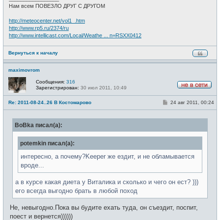
Нам всем ПОВЕЗЛО ДРУГ С ДРУГОМ
http://meteocenter.net/vol1_.htm
http://www.rp5.ru/2374/ru
http://www.intellicast.com/Local/Weathe ... n=RSXX0412
Вернуться к началу
maximovrom
Сообщения:
316
Зарегистрирован:
30 июл 2011, 10:49
Н
е
С
Re: 2011-08-24..26 В Костомарово
24 авг 2011, 00:24
в
о
с
о
е
б
т
BoBka писал(а):
щ
и
е
н
potemkin писал(а):
и
е
интересно, а почему?Keeper же ездит, и не обламывается
вроде...
а в курсе какая диета у Виталика и сколько и чего он ест? )))
его всегда выгодно брать в любой поход
Не, невыгодно.Пока вы будите ехать туда, он съездит, поспит,
поест и вернется))))))