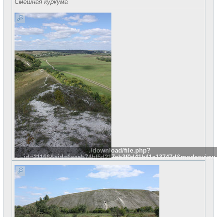
Смешная куркума
./download/file.php?
id=21166&sid=6eeab74bf5d217ab3f0d41b41a13747d&mode=view