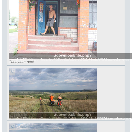
./download/file.php?
id=21157&sid=6eeab74bf5d217ab3f0d41b41a13747d&mode=view
Танцуют все!
./download/file.php?
id=21158&sid=6eeab74bf5d217ab3f0d41b41a13747d&mode=view