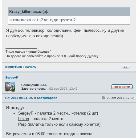
о
с
о
е
б
т
Krazy_killer писал(а):
щ
и
е
н
а комплектность? че туда грузить?
и
е
Я думаю, телевизор, холодильник, фен, пылесос, ну и другие
необходимые в походе вещи))
_________________
Тише едешь - чище будешь(
На дороге не забывайте о правиле 3 Д - Дай Дорогу Дураку!
Вернуться к началу
SergeyP
Сообщения:
3337
Зарегистрирован:
02 сен 2007, 13:45
Н
е
С
Re: 2011-08-24..26 В Костомарово
23 авг 2011, 17:08
в
о
с
о
е
Итак едут:
б
т
щ
SergeyP
- палатка 2 местн., котелок (2 шт)
и
е
Lexan
- палатка 2 местн.
н
и
Purp
(палатка только если самому хочется)
е
Встречаемся в 08:00 слева от входа в вокзал.