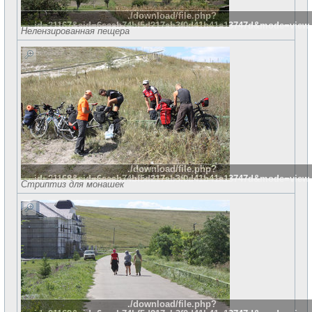
./download/file.php?
id=21167&sid=6eeab74bf5d217ab3f0d41b41a13747d&mode=view
Нелензированная пещера
./download/file.php?
id=21168&sid=6eeab74bf5d217ab3f0d41b41a13747d&mode=view
Стриптиз для монашек
./download/file.php?