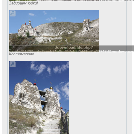
id=21169&sid=6eeab74bf5d217ab3f0d41b41a13747d&mode=view
Задираем юбки!
./download/file.php?
id=21170&sid=6eeab74bf5d217ab3f0d41b41a13747d&mode=view
Костомарово