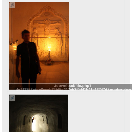
./download/file.php?
id=21175&sid=6eeab74bf5d217ab3f0d41b41a13747d&mode=view