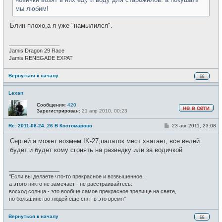
мы любим!
Блин плохо,а я уже "намылился".
_________________
Jamis Dragon 29 Race
Jamis RENEGADE EXPAT
Вернуться к началу
Lexan
Сообщения:
420
Зарегистрирован:
21 апр 2010, 00:23
Н
е
С
Re: 2011-08-24..26 В Костомарово
23 авг 2011, 23:08
в
о
с
о
е
Сергей а может возмем IK-27,палаток мест хватает, все велей
б
т
щ
будет и будет кому сгонять на разведку или за водичкой
и
е
н
и
_________________
е
"Если вы делаете что-то прекрасное и возвышенное,
а этого никто не замечает - не расстраивайтесь:
восход солнца - это вообще самое прекрасное зрелище на свете,
но большинство людей ещё спят в это время"
Вернуться к началу