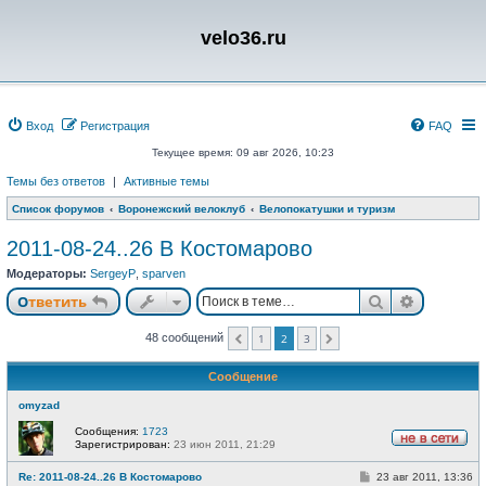
velo36.ru
Вход
Регистрация
FAQ
Текущее время: 09 авг 2026, 10:23
Темы без ответов
|
Активные темы
Список форумов
Воронежский велоклуб
Велопокатушки и туризм
2011-08-24..26 В Костомарово
Модераторы:
SergeyP
,
sparven
Поиск
Расшире
Ответить
48 сообщений
1
2
3
Пред.
След.
Сообщение
omyzad
Сообщения:
1723
Зарегистрирован:
23 июн 2011, 21:29
Н
е
С
Re: 2011-08-24..26 В Костомарово
23 авг 2011, 13:36
в