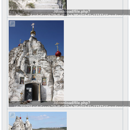
./download/file.php?
id=21171&sid=6eeab74bf5d217ab3f0d41b41a13747d&mode=view
./download/file.php?
id=21172&sid=6eeab74bf5d217ab3f0d41b41a13747d&mode=view