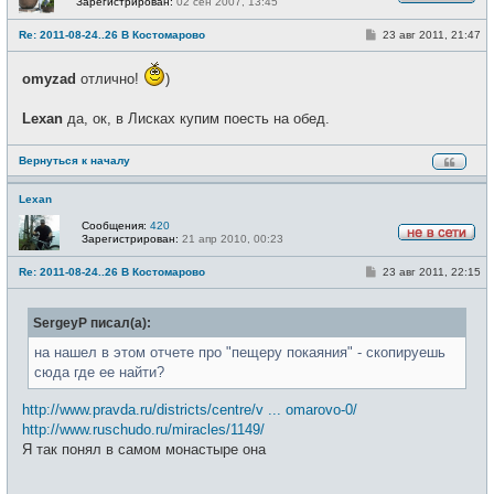
Зарегистрирован:
02 сен 2007, 13:45
Н
е
С
Re: 2011-08-24..26 В Костомарово
23 авг 2011, 21:47
в
о
с
о
е
б
omyzad
отлично!
)
т
щ
и
е
н
Lexan
да, ок, в Лисках купим поесть на обед.
и
е
Вернуться к началу
Lexan
Сообщения:
420
Зарегистрирован:
21 апр 2010, 00:23
Н
е
С
Re: 2011-08-24..26 В Костомарово
23 авг 2011, 22:15
в
о
с
о
е
б
т
SergeyP писал(а):
щ
и
е
н
на нашел в этом отчете про "пещеру покаяния" - скопируешь
и
сюда где ее найти?
е
http://www.pravda.ru/districts/centre/v ... omarovo-0/
http://www.ruschudo.ru/miracles/1149/
Я так понял в самом монастыре она
_________________