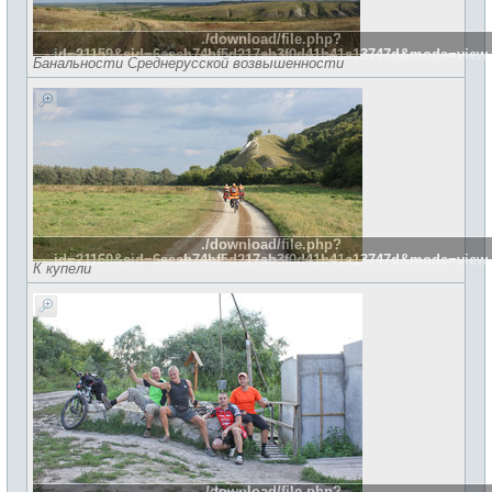
./download/file.php?
id=21159&sid=6eeab74bf5d217ab3f0d41b41a13747d&mode=view
Банальности Среднерусской возвышенности
./download/file.php?
id=21160&sid=6eeab74bf5d217ab3f0d41b41a13747d&mode=view
К купели
./download/file.php?