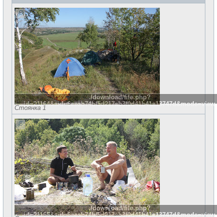
./download/file.php?
id=21164&sid=6eeab74bf5d217ab3f0d41b41a13747d&mode=view
Стоянка 1
./download/file.php?
id=21165&sid=6eeab74bf5d217ab3f0d41b41a13747d&mode=view