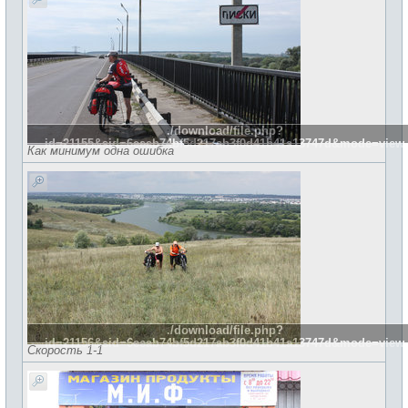
./download/file.php?
id=21155&sid=6eeab74bf5d217ab3f0d41b41a13747d&mode=view
Как минимум одна ошибка
./download/file.php?
id=21156&sid=6eeab74bf5d217ab3f0d41b41a13747d&mode=view
Скорость 1-1