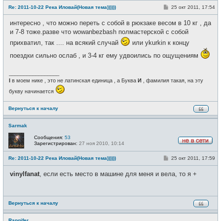
е
С
Re: 2011-10-22 Река Иловай(Новая тема))))))
25 окт 2011, 17:54
в
о
с
о
е
интересно , что можно переть с собой в рюкзаке весом в 10 кг , да
б
т
щ
и 7-8 тоже.разве что wowanbezbash полмастерской с собой
и
е
прихватил, так .... на всякий случай
или ykurkin к концу
н
и
е
поездки сильно ослаб , и 3-4 кг ему удвоились по ощущениям
_________________
I
в моем нике , это не латинская единица , а Буква
И
, фамилия такая, на эту
букву начинается
Вернуться к началу
Sarmak
Сообщения:
53
Зарегистрирован:
27 ноя 2010, 10:14
Н
е
С
Re: 2011-10-22 Река Иловай(Новая тема))))))
25 окт 2011, 17:59
в
о
с
о
е
vinylfanat
, если есть место в машине для меня и вела, то я +
б
т
щ
и
е
н
и
Вернуться к началу
е
Rangifer