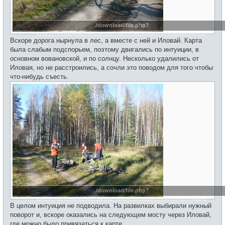
./download/file.php?
id=22178&sid=d883907ab1e417441919dad4fea0339c&mode=view
Вскоре дорога нырнула в лес, а вместе с ней и Иловай. Карта
была слабым подспорьем, поэтому двигались по интуиции, в
основном вовановской, и по солнцу. Несколько удалились от
Иловая, но не расстроились, а сочли это поводом для того чтобы
что-нибудь съесть.
./download/file.php?
id=22179&sid=d883907ab1e417441919dad4fea0339c&mode=view
В целом интуиция не подводила. На развилках выбирали нужный
поворот и, вскоре оказались на следующем мосту через Иловай,
где можно было привязаться к карте.