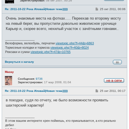
Зарегистрирован:
08 окт 2007, 00:26
Н
е
С
Re: 2011-10-22 Река Иловай(Новая тема))))))
25 окт 2011, 00:06
в
о
с
о
е
Очень знакомые места на фотках..... Переехав по второму мосту
б
т
щ
на левый берег, вы пропустили довольно живописное урочище
и
е
Карьер и, скорее всего, нехилый участок с зачётными говнами..
н
и
е
_________________
Велоформа, велообувь, перчатки
viewtopic.php?f=44&t=6863
Тормозные колодки и тормоза
viewtopic.php?f=40&t=8024
Рюкзаки и сумки
viewtopic.php?f=47&t=10765
Вернуться к началу
Mazay
Сообщения:
9736
Зарегистрирован:
17 мар 2008, 01:04
Н
е
С
Re: 2011-10-22 Река Иловай(Новая тема))))))
25 окт 2011, 00:17
в
о
с
о
е
в поездке, судя по отчету, не было возможности проявить
б
т
щ
шахтерский характер!
и
е
н
и
_________________
е
В этом вашем интернете хрен поймешь, кто прикалывается, а кто реально
дебил