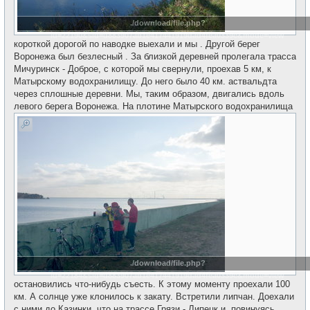
./download/file.php?
id=22190&sid=d883907ab1e417441919dad4fea0339c&mode=view
короткой дорогой по наводке выехали и мы . Другой берег
Воронежа был безлесный . За близкой деревней пролегала трасса
Мичуринск - Доброе, с которой мы свернули, проехав 5 км, к
Матырскому водохранилищу. До него было 40 км. аствальдта
через сплошные деревни. Мы, таким образом, двигались вдоль
левого берега Воронежа. На плотине Матырского водохранилища
./download/file.php?
id=22184&sid=d883907ab1e417441919dad4fea0339c&mode=view
остановились что-нибудь съесть. К этому моменту проехали 100
км. А солнце уже клонилось к закату. Встретили липчан. Доехали
с ними до Казинки, что на трассе Грязи - Липецк и, повинуясь