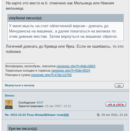
На карте это место м.б. отмечено как Мельница или Нижняя
мельница.
vinylfanat писал(а):
У меня мысль на счет облегченной версии - доехать до
Мичуринска на машинах, а далее покататься на великах по
этим дивным местам. Затем вернуться на машинах обратно.
Логичней доехать до Кривца или Ярка. Если не ошибаюсь, то это
поближе.
_________________
Велоформа, велообувь, перчатки
viewtopic.php?f=44&t=6863
Тормозные колодки и тормоза
viewtopic.php?f=40&t=8024
Рюкзаки и сумки
viewtopic.php?f=47&t=10765
Вернуться к началу
Dwoex
Сообщения:
6047
Зарегистрирован:
23 авг 2007, 13:11
Н
е
С
Re: 2011-10-22 Река Иловай(Новая тема))))))
25 окт 2011, 21:16
в
о
с
о
е
б
т
Еретик писал(а):
щ
и