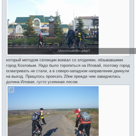
./download/file.php?
id=22174&sid=d883907ab1e417441919dad4fea0339c&mode=view
который методом селекции воевал со злодеями, обзывавшими
город Козловым. Надо было торопиться на Иловай, поэтому город
осматривать не стали, а в северо-западном направлении двинули
на выход. Прищлось проехать 20км прежде чем завиднелась
долина Иловая, густо усеянная лесом.