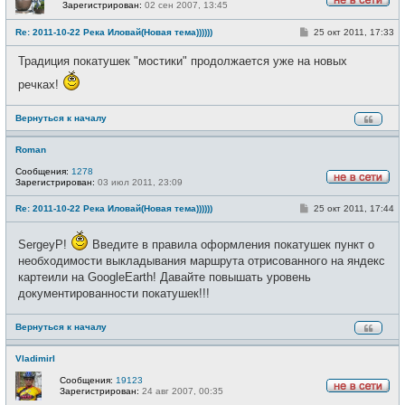
Зарегистрирован:
02 сен 2007, 13:45
Н
е
С
Re: 2011-10-22 Река Иловай(Новая тема))))))
25 окт 2011, 17:33
в
о
с
о
е
Традиция покатушек "мостики" продолжается уже на новых
б
т
щ
и
речках!
е
н
и
е
Вернуться к началу
Roman
Сообщения:
1278
Зарегистрирован:
03 июл 2011, 23:09
Н
е
С
Re: 2011-10-22 Река Иловай(Новая тема))))))
25 окт 2011, 17:44
в
о
с
о
е
б
SergeyP!
Введите в правила оформления покатушек пункт о
т
щ
и
необходимости выкладывания маршрута отрисованного на яндекс
е
н
картеили на GoogleEarth! Давайте повышать уровень
и
документированности покатушек!!!
е
Вернуться к началу
VladimirI
Сообщения:
19123
Зарегистрирован:
24 авг 2007, 00:35
Н