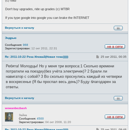
(c) баш
Don't buy upgrades, ride up grades (c) MTBR
If you type google into google you can brake the INTERNET
Вернуться к началу
Эндрью
Сообщения:
968
Зарегистрирован:
12 окт 2011, 22:31
Н
е
С
Re: 2011-10-22 Река Иловай(Новая тема))))))
25 окт 2011, 00:35
в
о
с
о
е
Ребята! Молодцы! Но у меня три вопроса:1 Сколько времени
б
т
щ
потратили на поездку(без учёта электричек)? 2 Брали ли
и
е
навигатор с собой? 3 Во сколько проснулись каждый из четверки
н
и
в воскресенье (Я бы проспал весь день)? Буду благодарен за
е
ответы.
Вернуться к началу
wowanbezbash
Зайка
Сообщения:
4500
Н
Зарегистрирован:
04 окт 2008, 11:20
е
в
С
Re: 2011-10-22 Река Иловай(Новая тема))))))
25 окт 2011, 09:46