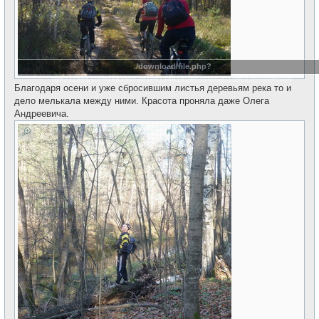
./download/file.php?
id=22189&sid=d883907ab1e417441919dad4fea0339c&mode=view
Благодаря осени и уже сбросившим листья деревьям река то и
дело мелькала между ними. Красота проняла даже Олега
Андреевича.