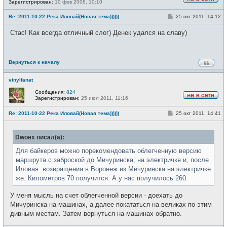
Зарегистрирован:
10 фев 2008, 10:10
Н
е
С
Re: 2011-10-22 Река Иловай(Новая тема))))))
25 окт 2011, 14:12
в
о
с
о
е
Стас! Как всегда отличный слог) Денек удался на славу)
б
т
щ
и
е
н
и
Вернуться к началу
е
vinylfanat
Сообщения:
824
Зарегистрирован:
25 июл 2011, 11:16
Н
е
С
Re: 2011-10-22 Река Иловай(Новая тема))))))
25 окт 2011, 14:41
в
о
с
о
е
б
т
Dwoex писал(а):
щ
и
е
н
Для байкеров можно порекомендовать облегченную версию
и
маршрута с заброской до Мичуринска, на электричке и, после
е
Иловая. возвращения в Воронеж из Мичуринска на электричке
же. Километров 70 получится. А у нас получилось 260.
У меня мысль на счет облегченной версии - доехать до
Мичуринска на машинах, а далее покататься на великах по этим
дивным местам. Затем вернуться на машинах обратно.