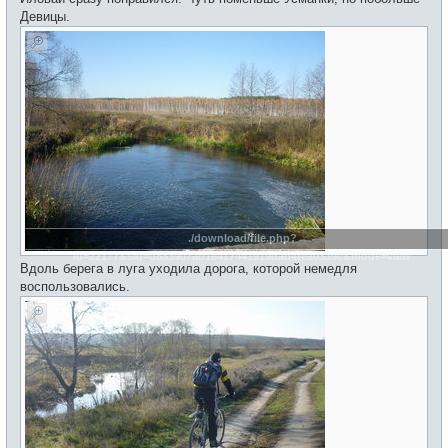
Девицы.
./download/file.php?
id=22177&sid=d883907ab1e417441919dad4fea0339c&mode=view
Вдоль берега в луга уходила дорога, которой немедля
воспользовались.