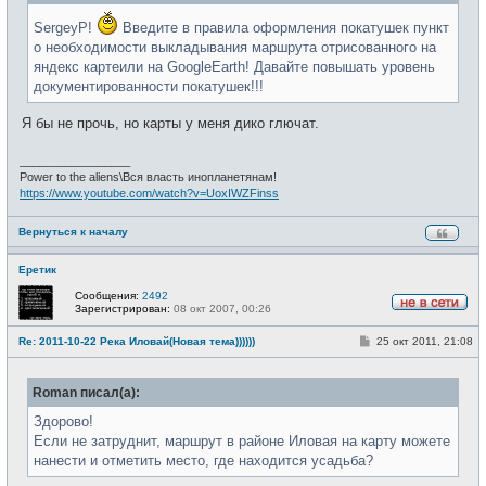
е
н
SergeyP!
Введите в правила оформления покатушек пункт
и
е
о необходимости выкладывания маршрута отрисованного на
яндекс картеили на GoogleEarth! Давайте повышать уровень
документированности покатушек!!!
Я бы не прочь, но карты у меня дико глючат.
_________________
Power to the aliens\Вся власть инопланетянам!
https://www.youtube.com/watch?v=UoxIWZFinss
Вернуться к началу
Еретик
Сообщения:
2492
Зарегистрирован:
08 окт 2007, 00:26
Н
е
С
Re: 2011-10-22 Река Иловай(Новая тема))))))
25 окт 2011, 21:08
в
о
с
о
е
б
т
Roman писал(а):
щ
и
е
н
Здорово!
и
Если не затруднит, маршрут в районе Иловая на карту можете
е
нанести и отметить место, где находится усадьба?