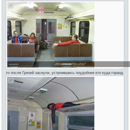
./download/file.php?
id=22171&sid=d883907ab1e417441919dad4fea0339c&mode=view
то после Грязей заснули, устроившись поудобнее кто куда горазд.