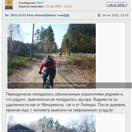
Сообщения:
6047
Зарегистрирован:
23 авг 2007, 13:11
Н
е
С
Re: 2011-10-22 Река Иловай(Новая тема))))))
24 окт 2011, 23:23
в
о
с
о
е
б
т
щ
и
е
н
и
е
./download/file.php?
id=22182&sid=d883907ab1e417441919dad4fea0339c&mode=view
Периодически попадались обозначенные указателями родники и,
что радует, практически не попадалось мусора. Видимо из за
удаленности как от Мичуринска, так и от Липецка. После деревни,
проехав еще с километр выехали на заброшенную усадьбу