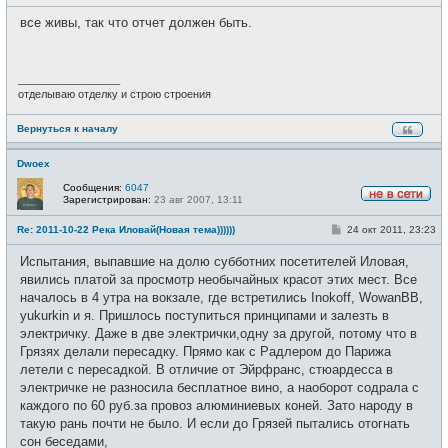
о
с
о
е
все живы, так что отчет должен быть.
б
т
щ
и
е
н
и
_________________
е
отделываю отделку и строю строения
Вернуться к началу
Dwoex
Сообщения:
6047
Зарегистрирован:
23 авг 2007, 13:11
Н
е
С
Re: 2011-10-22 Река Иловай(Новая тема))))))
24 окт 2011, 23:23
в
о
с
о
е
Испытания, выпавшие на долю субботних посетителей Иловая,
б
т
щ
явились платой за просмотр необычайных красот этих мест. Все
и
е
началось в 4 утра на вокзале, где встретились Inokoff, WowanBB,
н
и
yukurkin и я. Пришлось поступиться принципами и залезть в
е
электричку. Даже в две электрички,одну за другой, потому что в
Грязях делали пересадку. Прямо как с Радлером до Парижа
летели с пересадкой. В отличие от Эйрфранс, стюардесса в
электричке не разносила бесплатное вино, а наоборот содрала с
каждого по 60 руб.за провоз алюминиевых коней. Зато народу в
такую рань почти не было. И если до Грязей пытались отогнать
сон беседами,