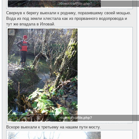
./download/file.php?
id=22191&sid=d883907ab1e417441919dad4fea0339c&mode=view
Свернув к берегу выехали к роднику, поразившему своей мощью.
Вода из под земли хлестала как из прорванного водопровода и
тут же впадала в Иловай.
./download/file.php?
id=22188&sid=d883907ab1e417441919dad4fea0339c&mode=view
Вскоре выехали к третьему на нашем пути мосту.