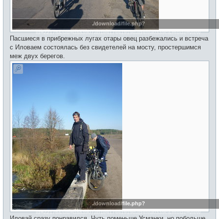
./download/file.php?
id=22175&sid=d883907ab1e417441919dad4fea0339c&mode=view
Пасшиеся в прибрежных лугах отары овец разбежались и встреча
с Иловаем состоялась без свидетелей на мосту, простершимся
меж двух берегов.
./download/file.php?
id=22176&sid=d883907ab1e417441919dad4fea0339c&mode=view
Иловай сразу понравился. Чуть поменьше Усманки, но побольше