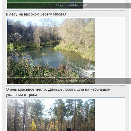
./download/file.php?
id=22186&sid=d883907ab1e417441919dad4fea0339c&mode=view
в лесу на высоком берегу Иловая.
./download/file.php?
id=22187&sid=d883907ab1e417441919dad4fea0339c&mode=view
Очень красивое место. Дальше лорога шла на небольшом
удалении от реки.