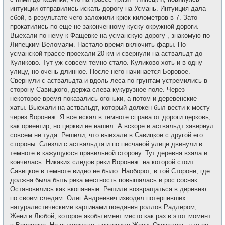
интуиции отправились искать дорогу на Усмань. Интуиция дала
сбой, в результате чего заложили крюк километров в 7. Зато
прокатились по еще не законченному куску окружной дороги.
Выехали по нему к Фащевке на усманскую дорогу , знакомую по
Липецким Веломаям. Настало время включить фары. По
усманской трассе проехали 20 км и свернули на аствальдт до
Куликово. Тут уж совсем темно стало. Куликово хоть и в одну
улицу, но очень длинное. После него начинается Боровое.
Свернули с аствальдта и вдоль леса по грунтам устремились в
сторону Савицкого, держа слева кукурузное поле. Через
некоторое время показались огоньки, а потом и деревенские
хаты. Выехали на аствальдт, который должен был вести к мосту
через Воронеж. Я все искал в темноте справа от дороги церковь,
как ориентир, но церкви не нашел. А вскоре и аствальдт завернул
совсем не туда. Решили, что выехали в Савицкое с другой его
стороны. Слезли с аствальдта и по песчаной улице двинули в
темноте в кажущуюся правильной сторону. Тут деревня взяла и
кончилась. Никаких следов реки Воронеж. на которой стоит
Савицкое в темноте видно не было. Наоборот, в той Стороне, где
должна была быть река местность повышалась и рос сосняк.
Остановились как вкопанные. Решили возвращаться в деревню
по своим следам. Олег Андреевич изводил потерпевших
натуралистическими картинами поедания роллов Радлером,
Жени и Любой, которое якобы имеет место как раз в этот момент