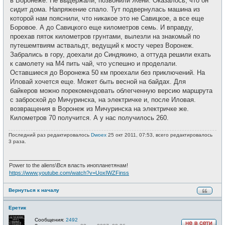
в Воронеже. Не выдержали, позвонили Жени. Оказалось, что он
сидит дома. Напряжение спало. Тут подвернулась машина из
которой нам пояснили, что никакое это не Савицкое, а все еще
Боровое. А до Савицкого еще километров семь. И вправду,
проехав пяток километров грунтами, вылезли на знакомый по
путешемтвиям аствальдт, ведущий к мосту через Воронеж.
Забрались в гору, доехали до Синдякино, а оттуда решили ехать
к самолету на М4 пить чай, что успешно и проделали.
Оставшиеся до Воронежа 50 км проехали без приключений. На
Иловай хочется еще. Может быть весной на байдах. Для
байкеров можно порекомендовать облегченную версию маршрута
с заброской до Мичуринска, на электричке и, после Иловая.
возвращения в Воронеж из Мичуринска на электричке же.
Километров 70 получится. А у нас получилось 260.
Последний раз редактировалось
Dwoex
25 окт 2011, 07:53, всего редактировалось
3 раза.
_________________
Power to the aliens\Вся власть инопланетянам!
https://www.youtube.com/watch?v=UoxIWZFinss
Вернуться к началу
Еретик
Сообщения:
2492