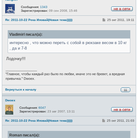
Сообщения:
1343
Зарегистрирован:
09 сен 2008, 15:46
Н
е
С
Re: 2011-10-22 Река Иловай(Новая тема))))))
25 окт 2011, 19:11
в
о
с
о
е
б
т
VladimirI писал(а):
щ
и
е
н
интересно , что можно переть с собой в рюкзаке весом в 10 кг
и
, да и 7-8
е
Лодочку!!!
_________________
"Главное, чтобы каждый раз было по любви, иначе это не бревет, а вредная
привычка." Dwoex.
Вернуться к началу
Dwoex
Сообщения:
6047
Зарегистрирован:
23 авг 2007, 13:11
Н
е
С
Re: 2011-10-22 Река Иловай(Новая тема))))))
25 окт 2011, 21:03
в
о
с
о
е
б
т
Roman писал(а):
щ
и