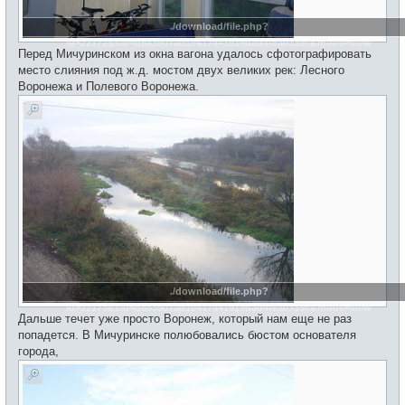
./download/file.php?
id=22172&sid=d883907ab1e417441919dad4fea0339c&mode=view
Перед Мичуринском из окна вагона удалось сфотографировать
место слияния под ж.д. мостом двух великих рек: Лесного
Воронежа и Полевого Воронежа.
./download/file.php?
id=22173&sid=d883907ab1e417441919dad4fea0339c&mode=view
Дальше течет уже просто Воронеж, который нам еще не раз
попадется. В Мичуринске полюбовались бюстом основателя
города,