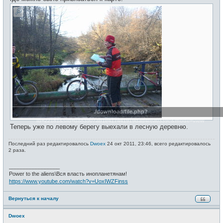
./download/file.php?
id=22181&sid=d883907ab1e417441919dad4fea0339c&mode=view
Теперь уже по левому берегу выехали в лесную деревню.
Последний раз редактировалось
Dwoex
24 окт 2011, 23:46, всего редактировалось
2 раза.
_________________
Power to the aliens\Вся власть инопланетянам!
https://www.youtube.com/watch?v=UoxIWZFinss
Вернуться к началу
Dwoex