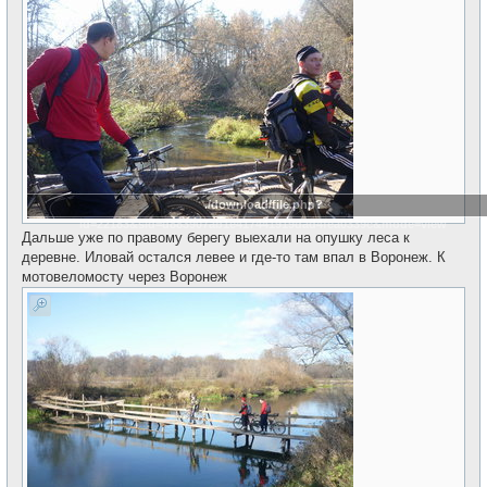
./download/file.php?
id=22183&sid=d883907ab1e417441919dad4fea0339c&mode=view
Дальше уже по правому берегу выехали на опушку леса к
деревне. Иловай остался левее и где-то там впал в Воронеж. К
мотовеломосту через Воронеж