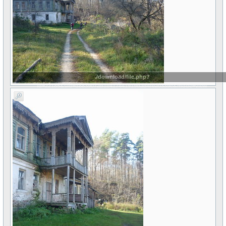
./download/file.php?
id=22185&sid=d883907ab1e417441919dad4fea0339c&mode=view