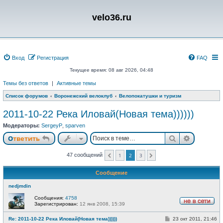
velo36.ru
Вход
Регистрация
FAQ
Текущее время: 08 авг 2026, 04:48
Темы без ответов
|
Активные темы
Список форумов
Воронежский велоклуб
Велопокатушки и туризм
2011-10-22 Река Иловай(Новая тема))))))
Модераторы:
SergeyP
,
sparven
Поиск
Расшире
Ответить
47 сообщений
1
2
3
Пред.
След.
Сообщение
nedjmdin
Сообщения:
4758
Зарегистрирован:
12 янв 2008, 15:39
Н
е
С
Re: 2011-10-22 Река Иловай(Новая тема))))))
23 окт 2011, 21:46
в