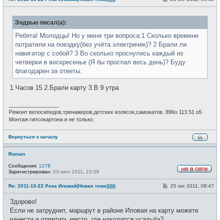
с
о
е
о
т
б
и
Эндрью писал(а):
щ
е
н
Ребята! Молодцы! Но у меня три вопроса:1 Сколько времени
и
потратили на поездку(без учёта электричек)? 2 Брали ли
е
навигатор с собой? 3 Во сколько проснулись каждый из
четверки в воскресенье (Я бы проспал весь день)? Буду
благодарен за ответы.
1.Часов 15 2.Брали карту 3.В 9 утра
_________________
Ремонт велосипедов,тренажеров,детских колясок,самокатов. 896о 113 51 о5
Монтаж гипсокартона и не только.
Вернуться к началу
Roman
Сообщения:
1278
Зарегистрирован:
03 июл 2011, 23:09
Н
е
С
Re: 2011-10-22 Река Иловай(Новая тема))))))
25 окт 2011, 09:47
в
о
с
о
е
Здорово!
б
т
щ
Если не затруднит, маршрут в районе Иловая на карту можете
и
е
нанести и отметить место, где находится усадьба?