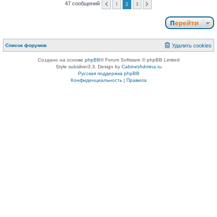
47 сообщений
1
2
3
Пред.
След.
Перейти
Список форумов
Удалить cookies
Создано на основе
phpBB
® Forum Software © phpBB Limited
Style subsilver3.3. Design by
CabinetAdmina.ru
Русская поддержка phpBB
Конфиденциальность
|
Правила