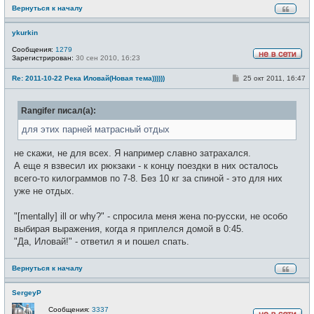
Вернуться к началу
ykurkin
Сообщения:
1279
Зарегистрирован:
30 сен 2010, 16:23
Н
е
С
Re: 2011-10-22 Река Иловай(Новая тема))))))
25 окт 2011, 16:47
в
о
с
о
е
б
т
Rangifer писал(а):
щ
и
е
н
для этих парней матрасный отдых
и
е
не скажи, не для всех. Я например славно затрахался.
А еще я взвесил их рюкзаки - к концу поездки в них осталось
всего-то килограммов по 7-8. Без 10 кг за спиной - это для них
уже не отдых.
"[mentally] ill or why?" - спросила меня жена по-русски, не особо
выбирая выражения, когда я приплелся домой в 0:45.
"Да, Иловай!" - ответил я и пошел спать.
Вернуться к началу
SergeyP
Сообщения:
3337