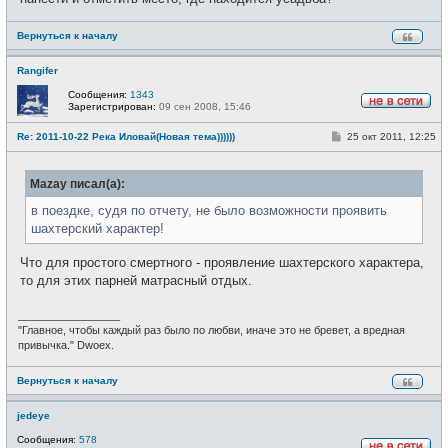
н
и
е
Вернуться к началу
Rangifer
Сообщения:
1343
Зарегистрирован:
09 сен 2008, 15:46
Н
е
С
Re: 2011-10-22 Река Иловай(Новая тема))))))
25 окт 2011, 12:25
в
о
с
о
е
б
т
Mazay писал(а):
щ
и
е
н
в поездке, судя по отчету, не было возможности проявить
и
шахтерский характер!
е
Что для простого смертного - проявление шахтерского характера,
то для этих парней матрасный отдых.
_________________
"Главное, чтобы каждый раз было по любви, иначе это не бревет, а вредная
привычка." Dwoex.
Вернуться к началу
jedeye
Сообщения:
578