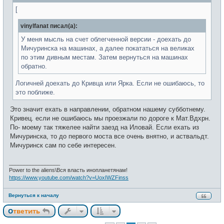
е
н
[
и
е
vinylfanat писал(а):
У меня мысль на счет облегченной версии - доехать до
Мичуринска на машинах, а далее покататься на великах
по этим дивным местам. Затем вернуться на машинах
обратно.
Логичней доехать до Кривца или Ярка. Если не ошибаюсь, то
это поближе.
Это значит ехать в направлении, обратном нашему субботнему.
Кривец. если не ошибаюсь мы проезжали по дороге к Мат.Вдхрн.
По- моему так тяжелее найти заезд на Иловай. Если ехать из
Мичуринска, то до первого моста все очень внятно, и аствальдт.
Мичуринск сам по себе интересен.
_________________
Power to the aliens\Вся власть инопланетянам!
https://www.youtube.com/watch?v=UoxIWZFinss
Вернуться к началу
Ответить