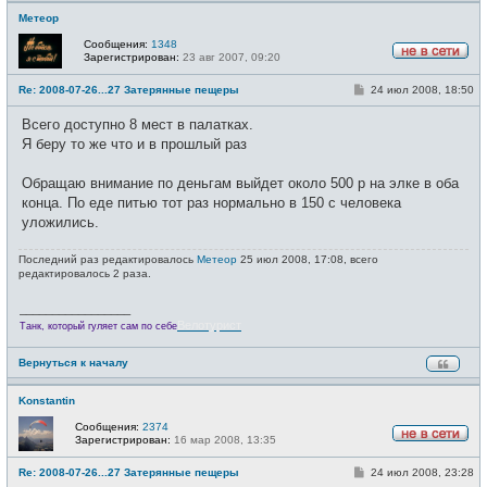
Метеор
Сообщения:
1348
Зарегистрирован:
23 авг 2007, 09:20
Н
е
С
Re: 2008-07-26...27 Затерянные пещеры
24 июл 2008, 18:50
в
о
с
о
е
Всего доступно 8 мест в палатках.
б
т
щ
Я беру то же что и в прошлый раз
и
е
н
и
Обращаю внимание по деньгам выйдет около 500 р на элке в оба
е
конца. По еде питью тот раз нормально в 150 с человека
уложились.
Последний раз редактировалось
Метеор
25 июл 2008, 17:08, всего
редактировалось 2 раза.
_________________
Велотурист
Танк, который гуляет сам по себе
Вернуться к началу
Konstantin
Сообщения:
2374
Зарегистрирован:
16 мар 2008, 13:35
Н
е
С
Re: 2008-07-26...27 Затерянные пещеры
24 июл 2008, 23:28
в
о