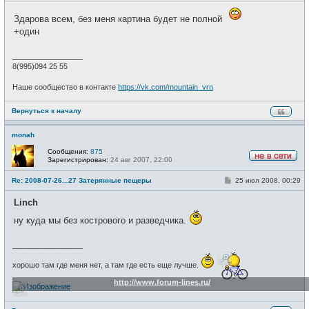
с
о
е
б
т
Здарова всем, без меня картина будет не полной
щ
и
+один
е
н
и
_________________
е
8(995)094 25 55
Наше сообщество в контакте
https://vk.com/mountain_vrn
Вернуться к началу
monah
Сообщения:
875
Зарегистрирован:
24 авг 2007, 22:00
Н
е
С
Re: 2008-07-26...27 Затерянные пещеры
25 июл 2008, 00:29
в
о
с
о
е
Linch
б
т
щ
и
ну куда мы без кострового и разведчика.
е
н
и
_________________
е
хорошо там где меня нет, а там где есть еще лучше.
http://www.forum-lines.ru/