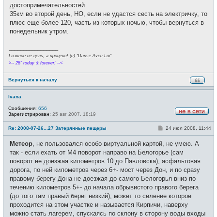
е
достопримечательностей
н
и
35км во второй день, НО, если не удастся сесть на электричку, то
е
плюс еще более 120, часть из которых ночью, чтобы вернуться в
понедельник утром.
_________________
Главное не цель, а процесс! (c) "Danse Avec Lui"
>-- 28" today & forever! --<
Вернуться к началу
Ivana
Сообщения:
656
Зарегистрирован:
25 авг 2007, 18:19
Н
е
С
Re: 2008-07-26...27 Затерянные пещеры
24 июл 2008, 11:44
в
о
с
о
е
Метеор
, не пользовался особо виртуальной картой, не умею. А
б
т
щ
так - если ехать от М4 поворот направо на Белогорье (сам
и
е
поворот не доезжая километров 10 до Павловска), асфальтовая
н
и
дорога, по ней километров через 6+- мост через Дон, и по сразу
е
правому берегу Дона не доезжая до самого Белогорья вниз по
течению километров 5+- до начала обрывистого правого берега
(до того там правый берег низкий), может то селение которое
проходится на этом участке и называется Кирпичи, наверху
можно стать лагерем, спускаясь по склону в сторону воды входы