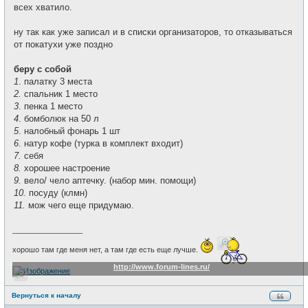
всех хватило.
ну так как уже записал и в списки организаторов, то отказываться
от покатухи уже поздно
беру с собой
1
. палатку 3 места
2.
спальник 1 место
3
. пенка 1 место
4
. бомболюк на 50 л
5
. налобный фонарь 1 шт
6
. натур кофе (турка в комплект входит)
7.
себя
8.
хорошее настроение
9.
вело/ чело аптечку. (набор мин. помощи)
10.
посуду (клмн)
11.
мож чего еще придумаю.
_________________
хорошо там где меня нет, а там где есть еще лучше.
http://www.forum-lines.ru/
Вернуться к началу