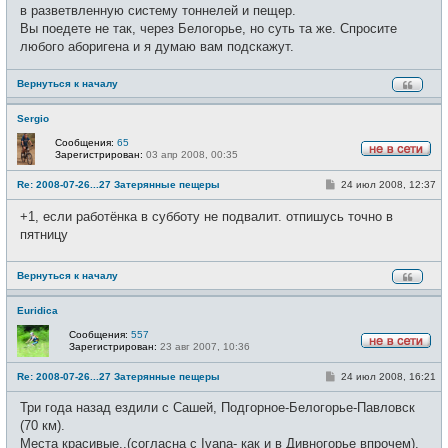
в разветвленную систему тоннелей и пещер.
Вы поедете не так, через Белогорье, но суть та же. Спросите
любого аборигена и я думаю вам подскажут.
Вернуться к началу
Sergio
Сообщения:
65
Зарегистрирован:
03 апр 2008, 00:35
Н
е
С
Re: 2008-07-26...27 Затерянные пещеры
24 июл 2008, 12:37
в
о
с
о
е
+1, если работёнка в субботу не подвалит. отпишусь точно в
б
т
щ
пятницу
и
е
н
и
Вернуться к началу
е
Euridica
Сообщения:
557
Зарегистрирован:
23 авг 2007, 10:36
Н
е
С
Re: 2008-07-26...27 Затерянные пещеры
24 июл 2008, 16:21
в
о
с
о
е
Три года назад ездили с Сашей, Подгорное-Белогорье-Павловск
б
т
щ
(70 км).
и
е
Места красивые..(согласна с Ivana- как и в Дивногорье впрочем).
н