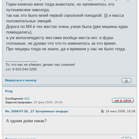
и
Горки конечно меня тогда вымотали, но запомнилось это
е
путешевсвие навсегда,
так как это было моей первой серъёзной поездкой. ))) и масса
положительных эмоций.
Дорога по М4 в тех местах очень узкая была (две машины едва
помещались),
а уж велосипедисту местами вообще места нет, и фуры
сплошные, не думаю что что-то изменилось за это время.
Про пещеры тогда не знали, да и времени у нас не было тогда.
_________________
То, что нас не убивает, делает нас сильнее!
сот. 8-915-544-3259
Вернуться к началу
Prog
Сообщения:
611
Зарегистрирован:
29 фев 2008, 19:04
Н
е
С
Re: 2008-07-26...27 Затерянные пещеры
24 июл 2008, 16:39
в
о
с
о
е
А одним днём никак?
б
т
щ
и
е
н
и