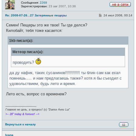
Сообщения:
2269
Зарегистрирован:
23 авг 2007, 10:36
Н
е
С
Re: 2008-07-26...27 Затерянные пещеры
24 июл 2008, 00:14
в
о
с
о
е
Семен! Пещеры это же твое! Ты где делся?
б
т
щ
Килобайт, тебя тоже касается:
и
е
н
1kb писал(а):
и
е
Метеор писал(а):
проводить?
да ду нафик, таких сусанинов!!!!!!!!!!!! ты блин сам как ехал
помнишь..... и нам предлагаешь также? хотя я бы съездил с
удовольствием, будь лето и время.
Лето есть, вопрос со временем?
_________________
Главное не цель, а процесс! (c) "Danse Avec Lui"
>-- 28" today & forever! --<
Вернуться к началу
Ivana