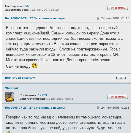
Сообщения:
656
Зарегистрирован:
25 авг 2007, 18:19
Н
е
С
Re: 2008-07-26...27 Затерянные пещеры
24 июл 2008, 01:18
в
о
с
о
е
Бывал в тех пещерах в Белогорье, подтверждаю - пещерный
б
т
щ
комплекс общирнейший. Самый большой по берегу Дона что я
и
е
знаю. Единственно, последний раз был несколько лет назад а с
н
и
тех пор ходили слухи что Епархия взялась за реставрацию и
е
сейчас туда закрыли входы. Слухи не подтвержденные. Гора с
пещерами километрах в 12-ти от поворота на Белогорье с М4.
Места там красивейшие - как и в Дивногорье, собственно.
Сам не поеду
Вернуться к началу
VladimirI
Сообщения:
19123
Зарегистрирован:
24 авг 2007, 00:35
Н
е
С
Re: 2008-07-26...27 Затерянные пещеры
24 июл 2008, 01:33
в
о
с
о
е
Говорил как то год назад с человеком из тамошнего монастыря,
б
т
щ
хвалил он сильно местные достопримечательности, звал в гости,
и
е
но телефон боюсь уже не найду , разве что чудо будет явлено
н
и