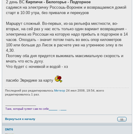
2 день ВС
Кирпичи - Белогорье - Подгорное
садимся на электричку Россошь-Воронеж и возвращаемся домой
старт в 10.00 утра, без привалов и перекуров
Маршрут сложный. Во-первых, из-за рельефа местности, во-
вторых, на сей раз у нас есть только один вариант возвращения -
электричка из Россоши на которую надо прибыть в подгорное в 14
часов. Опоздать - значит потом гнать во весь опор километров
100 или больше до Лисок в расчете уже на утреннюю элку в пн
4,30.
Поэтому оба дня придется выжимать максимальную скорость и
мчать что есть духу.
Что будет с ночевкой и водой - хз
пасибо Эвридике за карту
Последний раз редактировалось
Метеор
24 июл 2008, 19:54, всего
редактировалось 1 раз.
_________________
Велотурист
Танк, который гуляет сам по себе
Вернуться к началу
DM76