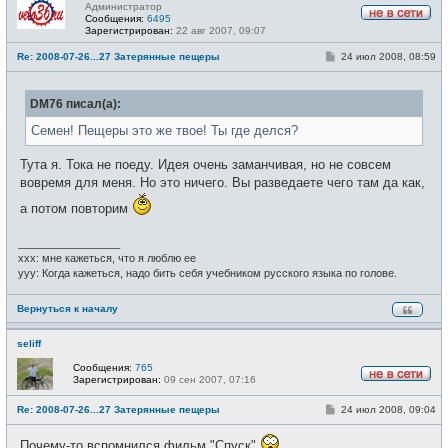
Администратор
Сообщения:
6495
Н
Зарегистрирован:
22 авг 2007, 09:07
е
в
С
Re: 2008-07-26...27 Затерянные пещеры
24 июл 2008, 08:59
с
о
е
о
т
б
и
DM76 писал(а):
щ
е
н
Семен! Пещеры это же твое! Ты где делся?
и
е
Тута я. Тока не поеду. Идея очень заманчивая, но не совсем
вовремя для меня. Но это ничего. Вы разведаете чего там да как,
а потом повторим
_________________
xxx: мне кажеться, что я люблю ее
yyy: Когда кажеться, надо бить себя учебником русского языка по голове.
Вернуться к началу
seliff
Сообщения:
765
Зарегистрирован:
09 сен 2007, 07:16
Н
е
С
Re: 2008-07-26...27 Затерянные пещеры
24 июл 2008, 09:04
в
о
с
о
е
Почему-то вспомнился фильм "Спуск"
б
т