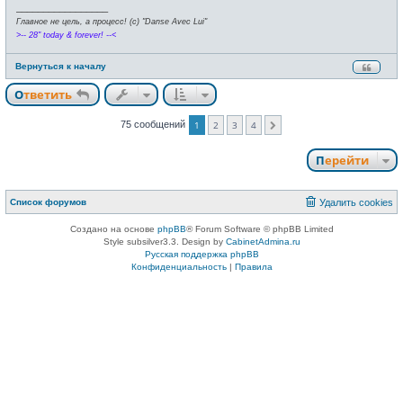
_________________
Главное не цель, а процесс! (c) "Danse Avec Lui"
>-- 28" today & forever! --<
Вернуться к началу
Ответить
75 сообщений
1
2
3
4
След.
Перейти
Список форумов
Удалить cookies
Создано на основе
phpBB
® Forum Software © phpBB Limited
Style subsilver3.3. Design by
CabinetAdmina.ru
Русская поддержка phpBB
Конфиденциальность
|
Правила