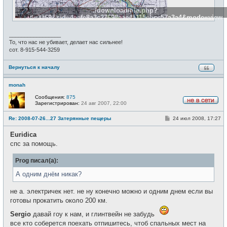
./download/file.php?
id=3369&sid=4aefe8a3c27698eae45115ebcc57a3a4&mode=view
_________________
То, что нас не убивает, делает нас сильнее!
сот. 8-915-544-3259
Вернуться к началу
monah
Сообщения:
875
Зарегистрирован:
24 авг 2007, 22:00
Н
е
С
Re: 2008-07-26...27 Затерянные пещеры
24 июл 2008, 17:27
в
о
с
о
е
Euridica
б
т
щ
спс за помощь.
и
е
н
Prog писал(а):
и
е
А одним днём никак?
не а. электричек нет. не ну конечно можно и одним днем если вы
готовы прокатить около 200 км.
Sergio
давай гоу к нам, и глинтвейн не забудь
все кто соберется поехать отпишитесь, чтоб спальных мест на