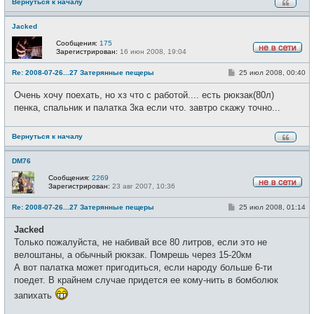
Вернуться к началу
Jacked
Сообщения:
175
Зарегистрирован:
16 июн 2008, 19:04
Н
е
С
Re: 2008-07-26...27 Затерянные пещеры
25 июл 2008, 00:40
в
о
с
о
е
Очень хочу поехать, но хз что с работой.... есть рюкзак(80л)
б
т
щ
пенка, спальник и палатка 3ка если что. завтро скажу точно...
и
е
н
и
Вернуться к началу
е
DM76
Сообщения:
2269
Зарегистрирован:
23 авг 2007, 10:36
Н
е
С
Re: 2008-07-26...27 Затерянные пещеры
25 июл 2008, 01:14
в
о
с
о
е
Jacked
б
т
щ
Только пожалуйста, не набивай все 80 литров, если это не
и
е
велоштаны, а обычный рюкзак. Помрешь через 15-20км
н
и
А вот палатка может пригодиться, если народу больше 6-ти
е
поедет. В крайнем случае придется ее кому-нить в бомболюк
запихать