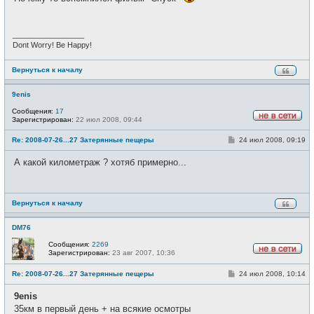
щ
и
е
н
и
_________________
е
Dont Worry! Be Happy!
Вернуться к началу
9enis
Сообщения:
17
Зарегистрирован:
22 июл 2008, 09:44
Н
е
С
Re: 2008-07-26...27 Затерянные пещеры
24 июл 2008, 09:19
в
о
с
о
е
А какой километраж ? хотяб примерно...
б
т
щ
и
е
н
и
Вернуться к началу
е
DM76
Сообщения:
2269
Зарегистрирован:
23 авг 2007, 10:36
Н
е
С
Re: 2008-07-26...27 Затерянные пещеры
24 июл 2008, 10:14
в
о
с
о
е
9enis
б
т
щ
35км в первый день + на всякие осмотры
и