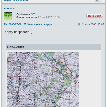
Вернуться к началу
е
Euridica
Сообщения:
557
Зарегистрирован:
23 авг 2007, 10:36
Н
е
С
Re: 2008-07-26...27 Затерянные пещеры
24 июл 2008, 17:02
в
о
с
о
е
Карту набросала..)
б
т
щ
и
е
н
и
Вложения
е