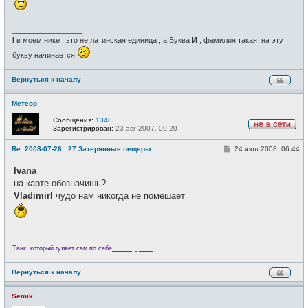
е
_________________
I
в моем нике , это не латинская единица , а Буква
И
, фамилия такая, на эту
букву начинается
Вернуться к началу
Метеор
Сообщения:
1348
Зарегистрирован:
23 авг 2007, 09:20
Н
е
С
Re: 2008-07-26...27 Затерянные пещеры
24 июл 2008, 06:44
в
о
с
о
е
Ivana
б
т
щ
на карте обозначишь?
и
е
VladimirI
чудо нам никогда не помешает
н
и
е
_________________
Велотурист
Танк, который гуляет сам по себе
Вернуться к началу
Semik