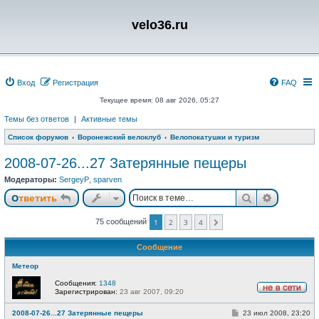
velo36.ru
Вход
Регистрация
FAQ
Текущее время: 08 авг 2026, 05:27
Темы без ответов
|
Активные темы
Список форумов
Воронежский велоклуб
Велопокатушки и туризм
2008-07-26...27 Затерянные пещеры
Модераторы:
SergeyP
,
sparven
Поиск
Расшире
Ответить
75 сообщений
1
2
3
4
След.
Сообщение
Метеор
Сообщения:
1348
Зарегистрирован:
23 авг 2007, 09:20
Н
е
С
2008-07-26...27 Затерянные пещеры
23 июл 2008, 23:20
в