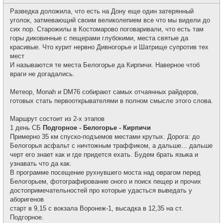
о
с
о
е
Разведка доложила, что есть на Дону еще один затерянный
б
т
щ
уголок, затмевающий своим великолепием все что мы видели до
и
е
сих пор. Старожилы в Костомарово поговаривали, что есть там
н
и
горы диковинные с пещерами глубокими, места святые да
е
красивые. Что курит нервно Дивногорье и Шатрище супротив тех
мест
И называются те места Белогорье да Кирпичи. Наверное чтоб
враги не догадались.
Метеор, Monah и DM76 собирают самых отчаянных райдеров,
готовых стать первооткрывателями в полном смысле этого слова.
Маршрут состоит из 2-х этапов
1 день СБ
Подгорное - Белогорье - Кирпичи
Примерно 35 км спуско-подъемов местами крутых. Дорога: до
Белогорья асфальт с ничтожным траффиком, а дальше... дальше
черт его знает как и где придется ехать. Будем брать языка и
узнавать что да как.
В программе посещение рухнувшего моста над оврагом перед
Белогорьем, фотографирование оного и поиск пещер и прочих
достопримечательностей про которые удасться выведать у
аборигенов
старт в 9,15 с вокзала Воронеж-1, высадка в 12,35 на ст.
Подгорное.