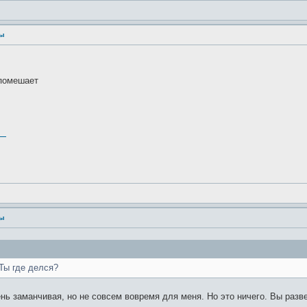
ры
 помешает
ст
ры
Ты где делся?
чень заманчивая, но не совсем вовремя для меня. Но это ничего. Вы разв