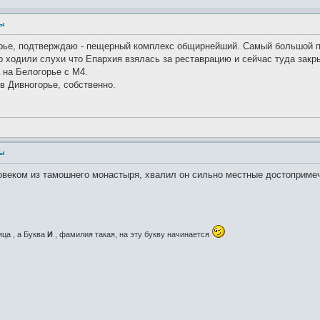
ры
рье, подтверждаю - пещерный комплекс общирнейший. Самый большой по
ор ходили слухи что Епархия взялась за реставрацию и сейчас туда за
а на Белогорье с М4.
 в Дивногорье, собственно.
ры
ловеком из тамошнего монастыря, хвалил он сильно местные достопримеч
ица , а Буква
И
, фамилия такая, на эту букву начинается