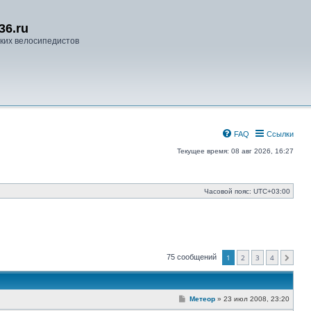
36.ru
ких велосипедистов
FAQ
Ссылки
Текущее время: 08 авг 2026, 16:27
Часовой пояс:
UTC+03:00
75 сообщений
1
2
3
4
След.
С
Метеор
»
23 июл 2008, 23:20
о