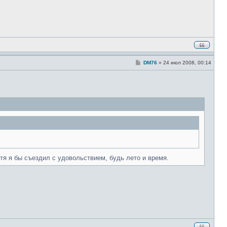
С
DM76
»
24 июл 2008, 00:14
о
о
б
щ
е
н
и
е
хотя я бы съездил с удовольствием, будь лето и время.