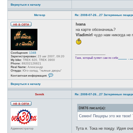
н
Вернуться к началу
т
а
к
Метеор
Re: 2008-07-26...27 Затерянные пеще
т
н
а
Ivana
я
Н
на карте обозначишь?
и
е
н
VladimirI
чудо нам никогда не
в
ф
с
о
е
р
т
м
и
а
Сообщения:
1348
_________________
ц
Зарегистрирован:
23 авг 2007, 09:20
Велотури
Танк, который гуляет сам по себе
и
My bike:
TREK 820, TREK 3900
я
Phone:
89202126821
п
Real Name:
Александр
о
Откуда:
Юго-запад, "пьяные дворы"
л
К
Контактная информация:
ь
о
з
н
о
Вернуться к началу
т
в
а
а
к
Semik
т
Re: 2008-07-26...27 Затерянные пеще
т
е
н
л
а
я
я
Н
DM76 писал(а):
V
и
е
l
н
в
Семен! Пещеры это же твое! 
a
ф
с
d
о
е
i
р
т
m
м
Тута я. Тока не поеду. Идея о
Администратор
и
i
а