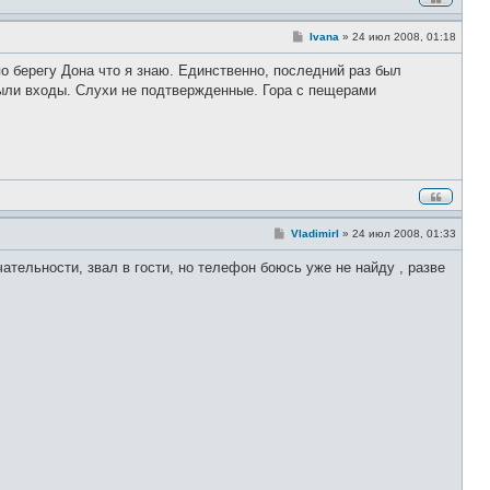
С
Ivana
»
24 июл 2008, 01:18
о
о
 берегу Дона что я знаю. Единственно, последний раз был
б
щ
крыли входы. Слухи не подтвержденные. Гора с пещерами
е
н
и
е
С
VladimirI
»
24 июл 2008, 01:33
о
о
ательности, звал в гости, но телефон боюсь уже не найду , разве
б
щ
е
н
и
е