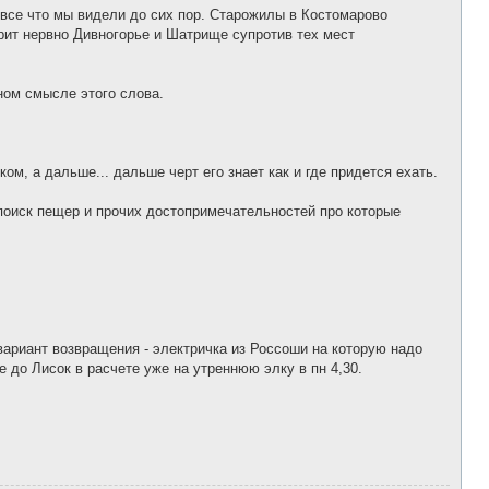
о
все что мы видели до сих пор. Старожилы в Костомарово
б
щ
урит нервно Дивногорье и Шатрище супротив тех мест
е
н
и
е
ном смысле этого слова.
, а дальше... дальше черт его знает как и где придется ехать.
поиск пещер и прочих достопримечательностей про которые
 вариант возвращения - электричка из Россоши на которую надо
е до Лисок в расчете уже на утреннюю элку в пн 4,30.