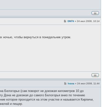
щ
е
н
и
е
С
DM76
»
24 июл 2008, 10:14
о
о
б
щ
е
рых ночью, чтобы вернуться в понедельник утром.
н
и
е
С
Ivana
»
24 июл 2008, 11:44
о
о
о на Белогорье (сам поворот не доезжая километров 10 до
б
щ
егу Дона не доезжая до самого Белогорья вниз по течению
е
ение которое проходится на этом участке и называется Кирпичи,
н
и
ннелей и пещер.
е