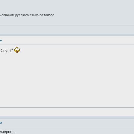
учебником русского языка по голове.
ры
"Спуск"
ры
имерно...