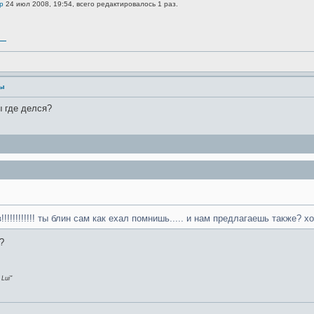
р
24 июл 2008, 19:54, всего редактировалось 1 раз.
ст
ры
ы где делся?
!!!!!!!!!!!! ты блин сам как ехал помнишь..... и нам предлагаешь также? 
?
Lui"