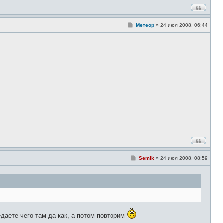
С
Метеор
»
24 июл 2008, 06:44
о
о
б
щ
е
н
и
е
С
Semik
»
24 июл 2008, 08:59
о
о
б
щ
е
н
и
е
едаете чего там да как, а потом повторим