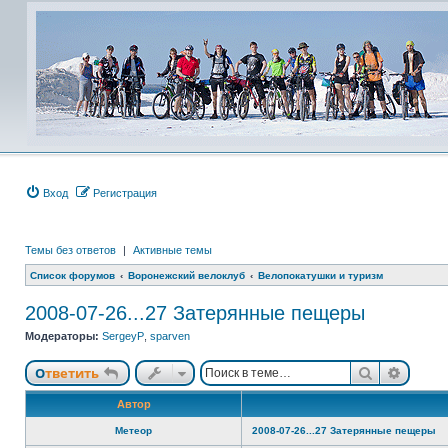
Вход
Регистрация
Темы без ответов
|
Активные темы
Список форумов
Воронежский велоклуб
Велопокатушки и туризм
2008-07-26...27 Затерянные пещеры
Модераторы:
SergeyP
,
sparven
Поиск
Расши
Ответить
Автор
Метеор
2008-07-26...27 Затерянные пещеры