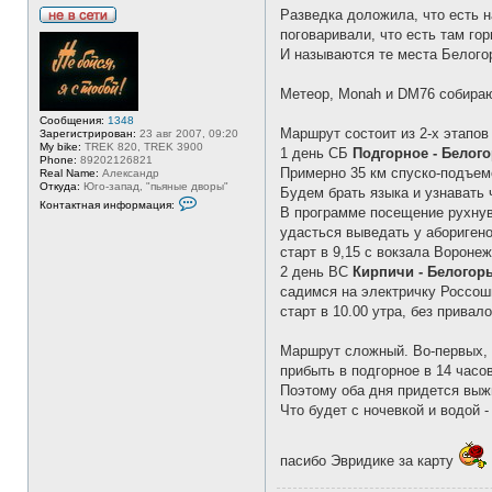
Разведка доложила, что есть 
Н
поговаривали, что есть там го
е
И называются те места Белогор
в
с
е
Метеор, Monah и DM76 собираю
т
и
Сообщения:
1348
Маршрут состоит из 2-х этапов
Зарегистрирован:
23 авг 2007, 09:20
My bike:
TREK 820, TREK 3900
1 день СБ
Подгорное - Белого
Phone:
89202126821
Примерно 35 км спуско-подъемо
Real Name:
Александр
Откуда:
Юго-запад, "пьяные дворы"
Будем брать языка и узнавать ч
К
Контактная информация:
В программе посещение рухнув
о
н
удасться выведать у абориген
т
старт в 9,15 с вокзала Воронеж
а
к
2 день ВС
Кирпичи - Белогорь
т
садимся на электричку Россо
н
а
старт в 10.00 утра, без привал
я
и
н
Маршрут сложный. Во-первых, и
ф
прибыть в подгорное в 14 часо
о
р
Поэтому оба дня придется выж
м
Что будет с ночевкой и водой -
а
ц
и
я
пасибо Эвридике за карту
п
о
л