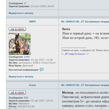
я
S
Н
и
Сообщения:
17
e
е
н
Зарегистрирован:
22 июл 2008, 09:44
m
в
ф
i
с
о
k
Вернуться к началу
е
р
т
м
и
а
DM76
Re: 2008-07-26...27 Затерянные пеще
ц
и
9enis
я
п
Н
35км в первый день + на всяк
о
е
35км во второй день, НО, если
л
в
ь
с
з
е
_________________
о
т
в
и
Главное не цель, а процесс! (c) "Danse Avec 
а
>-- 28" today & forever! --<
т
Сообщения:
2269
е
Зарегистрирован:
23 авг 2007, 10:36
л
My bike:
циклокросс SURLY Cross-Check
я
Real Name:
Дмитрий
s
К
Контактная информация:
e
о
l
н
i
Вернуться к началу
т
f
а
f
к
Ivana
Re: 2008-07-26...27 Затерянные пеще
т
н
а
Метеор
, не пользовался особо
я
Н
Павловска), асфальтовая дорог
и
Сообщения:
656
е
н
Зарегистрирован:
25 авг 2007, 18:19
километров 5+- до начала обры
в
ф
My bike:
Wavekon
с
наверху можно стать лагерем, 
о
Phone:
903-653-62-90
е