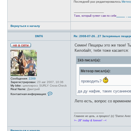
Последний раз редактировалось
Метео
ь
з
о
_________________
в
Велотури
Танк, который гуляет сам по себе
а
т
е
Вернуться к началу
л
я
М
DM76
Re: 2008-07-26...27 Затерянные пеще
е
т
е
Семен! Пещеры это же твое! Т
о
Н
Килобайт, тебя тоже касается:
р
е
в
с
1kb писал(а):
е
т
и
Метеор писал(а):
Сообщения:
2269
проводить?
Зарегистрирован:
23 авг 2007, 10:36
My bike:
циклокросс SURLY Cross-Check
Real Name:
Дмитрий
да ду нафик, таких сусанинов
К
Контактная информация:
о
н
Лето есть, вопрос со временем
т
а
к
_________________
т
Главное не цель, а процесс! (c) "Danse Avec 
н
а
>-- 28" today & forever! --<
я
и
Вернуться к началу
н