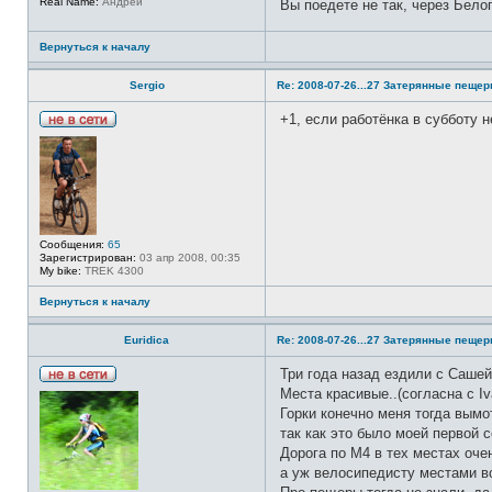
р
Real Name:
Андрей
Вы поедете не так, через Бело
т
м
и
а
ц
Вернуться к началу
и
я
п
Sergio
Re: 2008-07-26...27 Затерянные пеще
о
л
+1, если работёнка в субботу 
ь
з
Н
о
е
в
в
а
с
т
е
е
т
л
и
я
D
Сообщения:
65
M
Зарегистрирован:
03 апр 2008, 00:35
7
My bike:
TREK 4300
6
Вернуться к началу
Euridica
Re: 2008-07-26...27 Затерянные пеще
Три года назад ездили с Сашей
Н
Места красивые..(согласна с Iv
е
Горки конечно меня тогда вымо
в
с
так как это было моей первой 
е
Дорога по М4 в тех местах оч
т
и
а уж велосипедисту местами во