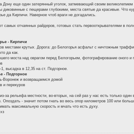
на Дону еще один затерянный уголок, затмевающий своим великолепием 
ры диковинные с пещерами глубокими, места святые да красивые. Что к
ье да Кирпичи. Наверное чтоб враги не догадались.
т самых отчаянных райдеров, готовых стать первооткрывателями в пол
рье - Кирпичи
в местами крутых. Дорога: до Белогорья асфальт с ничтожным траффиком
то да как.
шего моста над оврагом перед Белогорьем, фотографирование оного и 
ов
-1, высадка в 12,35 на ст. Подгорное.
е - Подгорное
шь-Воронеж и возвращаемся домой
ов и перекуров
з-за рельефа местности, во-вторых, на сей раз у нас есть только один
в. Опоздать - значит потом гнать во весь опор километров 100 или больш
имать максимальную скорость и мчать что есть духу.
 хз