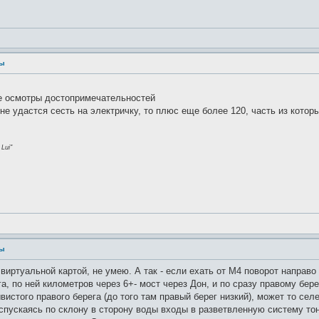
ры
ие осмотры достопримечательностей
 не удастся сесть на электричку, то плюс еще более 120, часть из кото
Lui"
ры
 виртуальной картой, не умею. А так - если ехать от М4 поворот направ
а, по ней километров через 6+- мост через Дон, и по сразу правому бер
вистого правого берега (до того там правый берег низкий), может то сел
спускаясь по склону в сторону воды входы в разветвленную систему то