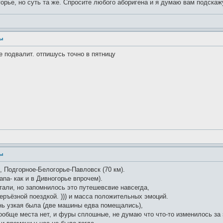
горье, но суть та же. Спросите любого аборигена и я думаю вам подскаж
ры
не подвалит. отпишусь точно в пятницу
ры
, Подгорное-Белогорье-Павловск (70 км).
ana- как и в Дивногорье впрочем).
тали, но запомнилось это путешевсвие навсегда,
серъёзной поездкой. ))) и масса положительных эмоций.
ень узкая была (две машины едва помещались),
обще места нет, и фуры сплошные, не думаю что что-то изменилось за 