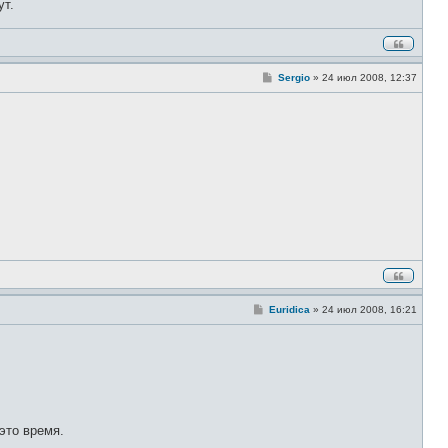
ут.
С
Sergio
»
24 июл 2008, 12:37
о
о
б
щ
е
н
и
е
С
Euridica
»
24 июл 2008, 16:21
о
о
б
щ
е
н
и
е
это время.