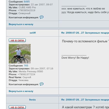
r
ц
Сообщения:
6495
I
и
Зарегистрирован:
22 авг 2007, 09:07
_________________
я
My bike:
CUBE AMS Pro
xxx: мне кажеться, что я люблю ее
п
Phone:
+79036542319
yyy: Когда кажеться, надо бить себя 
о
Откуда:
Северный
л
К
Контактная информация:
ь
о
з
н
Вернуться к началу
о
т
в
а
а
к
seliff
Re: 2008-07-26...27 Затерянные пеще
т
т
е
н
л
а
Почему-то вспомнился фильм 
я
я
Н
М
и
е
е
н
в
т
ф
с
е
о
_________________
е
о
р
Dont Worry! Be Happy!
т
р
м
и
а
Сообщения:
765
ц
Зарегистрирован:
09 сен 2007, 07:16
и
My bike:
Merida Freeway 9580
я
Phone:
+79081377224
п
Real Name:
Сергей
о
Откуда:
Чижовка
л
К
ь
Контактная информация:
о
з
н
о
Вернуться к началу
т
в
а
а
к
т
9enis
Re: 2008-07-26...27 Затерянные пеще
т
е
н
л
а
я
А какой километраж ? хотяб пр