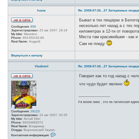
ф
о
Ivana
Re: 2008-07-26...27 Затерянные пеще
р
м
а
Бывал в тех пещерах в Белого
ц
Н
несколько лет назад а с тех п
и
Сообщения:
656
е
я
Зарегистрирован:
25 авг 2007, 18:19
километрах в 12-ти от поворот
в
п
My bike:
Wavekon
с
Места там красивейшие - как и
о
Phone:
903-653-62-90
е
л
Real Name:
Андрей
т
Сам не поеду
ь
и
з
о
Вернуться к началу
в
а
т
VladimirI
Re: 2008-07-26...27 Затерянные пеще
е
л
я
Говорил как то год назад с че
D
Н
M
что чудо будет явлено
е
7
в
6
с
_________________
е
т
I
в моем нике , это не латинская един
и
Сообщения:
19123
Зарегистрирован:
24 авг 2007, 00:35
My bike:
Китай 29er
Phone:
89204683572
Real Name:
Владимир
Откуда:
Воронежский Ужупис
К
Контактная информация:
о