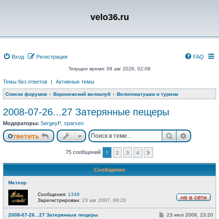
velo36.ru
Вход
Регистрация
FAQ
Текущее время: 08 авг 2026, 02:08
Темы без ответов
|
Активные темы
Список форумов
Воронежский велоклуб
Велопокатушки и туризм
2008-07-26...27 Затерянные пещеры
Модераторы:
SergeyP
,
sparven
Поиск
Расшире
Ответить
75 сообщений
1
2
3
4
След.
Сообщение
Метеор
Сообщения:
1348
Зарегистрирован:
23 авг 2007, 09:20
Н
е
С
2008-07-26...27 Затерянные пещеры
23 июл 2008, 23:20
в