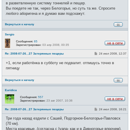
в разветвленную систему тоннелей и пещер.
Вы поедете не так, через Белогорье, но суть та же. Спросите
любого аборигена и я думаю вам подскажут.
Вернуться к началу
Sergio
Сообщения:
65
Зарегистрирован:
03 апр 2008, 00:35
Н
е
С
Re: 2008-07-26...27 Затерянные пещеры
24 июл 2008, 12:37
в
о
с
о
е
+1, если работёнка в субботу не подвалит. отпишусь точно в
б
т
щ
пятницу
и
е
н
и
Вернуться к началу
е
Euridica
Сообщения:
557
Зарегистрирован:
23 авг 2007, 10:36
Н
е
С
Re: 2008-07-26...27 Затерянные пещеры
24 июл 2008, 16:21
в
о
с
о
е
Три года назад ездили с Сашей, Подгорное-Белогорье-Павловск
б
т
щ
(70 км).
и
е
Места красивые..(согласна с Ivana- как и в Дивногорье впрочем).
н