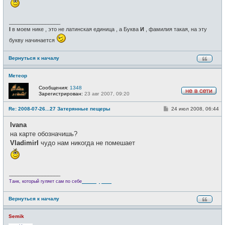
е
_________________
I
в моем нике , это не латинская единица , а Буква
И
, фамилия такая, на эту
букву начинается
Вернуться к началу
Метеор
Сообщения:
1348
Зарегистрирован:
23 авг 2007, 09:20
Н
е
С
Re: 2008-07-26...27 Затерянные пещеры
24 июл 2008, 06:44
в
о
с
о
е
Ivana
б
т
щ
на карте обозначишь?
и
е
VladimirI
чудо нам никогда не помешает
н
и
е
_________________
Велотурист
Танк, который гуляет сам по себе
Вернуться к началу
Semik