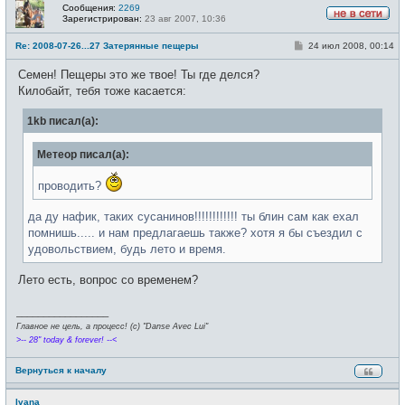
Сообщения:
2269
Зарегистрирован:
23 авг 2007, 10:36
Н
е
С
Re: 2008-07-26...27 Затерянные пещеры
24 июл 2008, 00:14
в
о
с
о
е
Семен! Пещеры это же твое! Ты где делся?
б
т
щ
Килобайт, тебя тоже касается:
и
е
н
1kb писал(а):
и
е
Метеор писал(а):
проводить?
да ду нафик, таких сусанинов!!!!!!!!!!!! ты блин сам как ехал
помнишь..... и нам предлагаешь также? хотя я бы съездил с
удовольствием, будь лето и время.
Лето есть, вопрос со временем?
_________________
Главное не цель, а процесс! (c) "Danse Avec Lui"
>-- 28" today & forever! --<
Вернуться к началу
Ivana