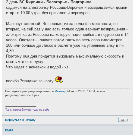
2 день ВС
Кирпичи - Белогорье - Подгорное
садимся на электричку Россошь-Воронеж и возвращаемся домой
старт в 10.00 утра, без привалов и перекуров
Маршрут сложный. Во-первых, из-за рельефа местности, во-
вторых, на сей раз у нас есть только один вариант возвращения -
электричка из Россоши на которую надо прибыть в подгорное в 14
часов. Опоздать - значит потом гнать во весь опор километров
100 или больше до Лисок в расчете уже на утреннюю элку в пн
4,30.
Поэтому оба дня придется выжимать максимальную скорость и
мчать что есть духу.
Что будет с ночевкой и водой - хз
пасибо Эвридике за карту
Последний раз редактировалось
Метеор
24 июл 2008, 19:54, всего
редактировалось 1 раз.
_________________
Велотурист
Танк, который гуляет сам по себе
Вернуться к началу
DM76