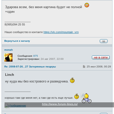
с
о
е
б
т
Здарова всем, без меня картина будет не полной
щ
и
+один
е
н
и
_________________
е
8(995)094 25 55
Наше сообщество в контакте
https://vk.com/mountain_vrn
Вернуться к началу
monah
Сообщения:
875
Зарегистрирован:
24 авг 2007, 22:00
Н
е
С
Re: 2008-07-26...27 Затерянные пещеры
25 июл 2008, 00:29
в
о
с
о
е
Linch
б
т
щ
и
ну куда мы без кострового и разведчика.
е
н
и
_________________
е
хорошо там где меня нет, а там где есть еще лучше.
http://www.forum-lines.ru/