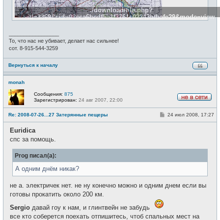
./download/file.php?
id=3369&sid=08cca6bedf5b1f3761e02243bfbafe29&mode=view
_________________
То, что нас не убивает, делает нас сильнее!
сот. 8-915-544-3259
Вернуться к началу
monah
Сообщения:
875
Зарегистрирован:
24 авг 2007, 22:00
Н
е
С
Re: 2008-07-26...27 Затерянные пещеры
24 июл 2008, 17:27
в
о
с
о
е
Euridica
б
т
щ
спс за помощь.
и
е
н
Prog писал(а):
и
е
А одним днём никак?
не а. электричек нет. не ну конечно можно и одним днем если вы
готовы прокатить около 200 км.
Sergio
давай гоу к нам, и глинтвейн не забудь
все кто соберется поехать отпишитесь, чтоб спальных мест на