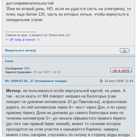
е
достопримечательностей
н
и
35км во второй день, НО, если не удастся сесть на электричку, то
е
плюс еще более 120, часть из которых ночью, чтобы вернуться в
понедельник утром.
_________________
Главное не цель, а процесс! (c) "Danse Avec Lui"
>-- 28" today & forever! --<
Вернуться к началу
Ivana
Сообщения:
656
Зарегистрирован:
25 авг 2007, 18:19
Н
е
С
Re: 2008-07-26...27 Затерянные пещеры
24 июл 2008, 11:44
в
о
с
о
е
Метеор
, не пользовался особо виртуальной картой, не умею. А
б
т
щ
так - если ехать от М4 поворот направо на Белогорье (сам
и
е
поворот не доезжая километров 10 до Павловска), асфальтовая
н
и
дорога, по ней километров через 6+- мост через Дон, и по сразу
е
правому берегу Дона не доезжая до самого Белогорья вниз по
течению километров 5+- до начала обрывистого правого берега
(до того там правый берег низкий), может то селение которое
проходится на этом участке и называется Кирпичи, наверху
можно стать лагерем, спускаясь по склону в сторону воды входы