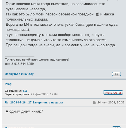
и
Горки конечно меня тогда вымотали, но запомнилось это
е
путешевсвие навсегда,
так как это было моей первой серъёзной поездкой. ))) и масса
положительных эмоций.
Дорога по М4 в тех местах очень узкая была (две машины едва
помещались),
а уж велосипедисту местами вообще места нет, и фуры
сплошные, не думаю что что-то изменилось за это время.
Про пещеры тогда не знали, да и времени у нас не было тогда.
_________________
То, что нас не убивает, делает нас сильнее!
сот. 8-915-544-3259
Вернуться к началу
Prog
Сообщения:
611
Зарегистрирован:
29 фев 2008, 19:04
Н
е
С
Re: 2008-07-26...27 Затерянные пещеры
24 июл 2008, 16:39
в
о
с
о
е
А одним днём никак?
б
т
щ
и
е
н
и