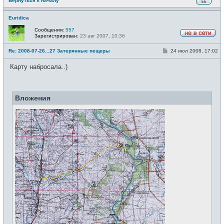
Вернуться к началу
е
Euridica
Сообщения:
557
Зарегистрирован:
23 авг 2007, 10:36
Н
е
С
Re: 2008-07-26...27 Затерянные пещеры
24 июл 2008, 17:02
в
о
с
о
е
Карту набросала..)
б
т
щ
и
е
н
и
Вложения
е