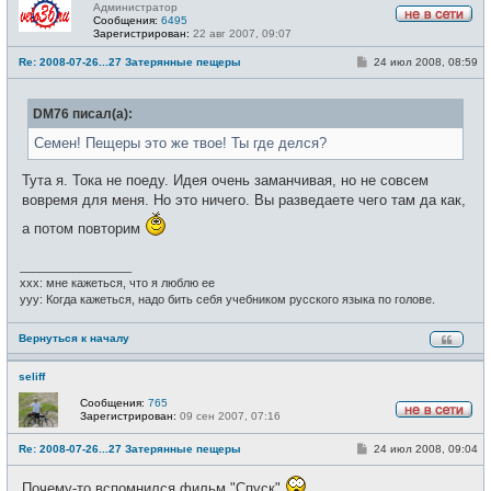
Администратор
Сообщения:
6495
Н
Зарегистрирован:
22 авг 2007, 09:07
е
в
С
Re: 2008-07-26...27 Затерянные пещеры
24 июл 2008, 08:59
с
о
е
о
т
б
и
DM76 писал(а):
щ
е
н
Семен! Пещеры это же твое! Ты где делся?
и
е
Тута я. Тока не поеду. Идея очень заманчивая, но не совсем
вовремя для меня. Но это ничего. Вы разведаете чего там да как,
а потом повторим
_________________
xxx: мне кажеться, что я люблю ее
yyy: Когда кажеться, надо бить себя учебником русского языка по голове.
Вернуться к началу
seliff
Сообщения:
765
Зарегистрирован:
09 сен 2007, 07:16
Н
е
С
Re: 2008-07-26...27 Затерянные пещеры
24 июл 2008, 09:04
в
о
с
о
е
Почему-то вспомнился фильм "Спуск"
б
т