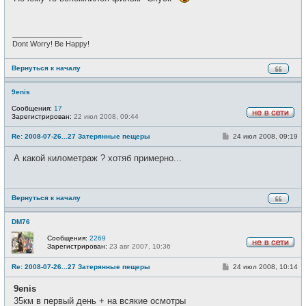
щ
и
е
н
и
_________________
е
Dont Worry! Be Happy!
Вернуться к началу
9enis
Сообщения:
17
Зарегистрирован:
22 июл 2008, 09:44
Н
е
С
Re: 2008-07-26...27 Затерянные пещеры
24 июл 2008, 09:19
в
о
с
о
е
А какой километраж ? хотяб примерно...
б
т
щ
и
е
н
и
Вернуться к началу
е
DM76
Сообщения:
2269
Зарегистрирован:
23 авг 2007, 10:36
Н
е
С
Re: 2008-07-26...27 Затерянные пещеры
24 июл 2008, 10:14
в
о
с
о
е
9enis
б
т
щ
35км в первый день + на всякие осмотры
и