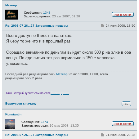
Метеор
Сообщения:
1348
Зарегистрирован:
23 авг 2007, 09:20
Н
е
С
Re: 2008-07-26...27 Затерянные пещеры
24 июл 2008, 18:50
в
о
с
о
е
Всего доступно 8 мест в палатках.
б
т
щ
Я беру то же что и в прошлый раз
и
е
н
и
Обращаю внимание по деньгам выйдет около 500 р на элке в оба
е
конца. По еде питью тот раз нормально в 150 с человека
уложились.
Последний раз редактировалось
Метеор
25 июл 2008, 17:08, всего
редактировалось 2 раза.
_________________
Велотурист
Танк, который гуляет сам по себе
Вернуться к началу
Konstantin
Сообщения:
2374
Зарегистрирован:
16 мар 2008, 13:35
Н
е
С
Re: 2008-07-26...27 Затерянные пещеры
24 июл 2008, 23:28
в
о