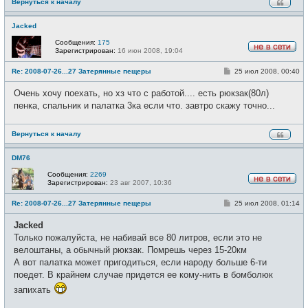
Вернуться к началу
Jacked
Сообщения:
175
Зарегистрирован:
16 июн 2008, 19:04
Н
е
С
Re: 2008-07-26...27 Затерянные пещеры
25 июл 2008, 00:40
в
о
с
о
е
Очень хочу поехать, но хз что с работой.... есть рюкзак(80л)
б
т
щ
пенка, спальник и палатка 3ка если что. завтро скажу точно...
и
е
н
и
Вернуться к началу
е
DM76
Сообщения:
2269
Зарегистрирован:
23 авг 2007, 10:36
Н
е
С
Re: 2008-07-26...27 Затерянные пещеры
25 июл 2008, 01:14
в
о
с
о
е
Jacked
б
т
щ
Только пожалуйста, не набивай все 80 литров, если это не
и
е
велоштаны, а обычный рюкзак. Помрешь через 15-20км
н
и
А вот палатка может пригодиться, если народу больше 6-ти
е
поедет. В крайнем случае придется ее кому-нить в бомболюк
запихать