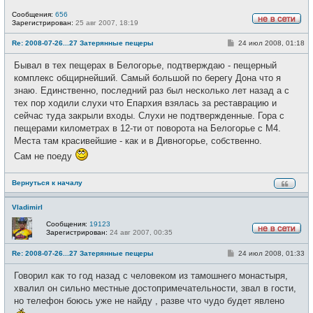
Сообщения:
656
Зарегистрирован:
25 авг 2007, 18:19
Н
е
С
Re: 2008-07-26...27 Затерянные пещеры
24 июл 2008, 01:18
в
о
с
о
е
Бывал в тех пещерах в Белогорье, подтверждаю - пещерный
б
т
щ
комплекс общирнейший. Самый большой по берегу Дона что я
и
е
знаю. Единственно, последний раз был несколько лет назад а с
н
и
тех пор ходили слухи что Епархия взялась за реставрацию и
е
сейчас туда закрыли входы. Слухи не подтвержденные. Гора с
пещерами километрах в 12-ти от поворота на Белогорье с М4.
Места там красивейшие - как и в Дивногорье, собственно.
Сам не поеду
Вернуться к началу
VladimirI
Сообщения:
19123
Зарегистрирован:
24 авг 2007, 00:35
Н
е
С
Re: 2008-07-26...27 Затерянные пещеры
24 июл 2008, 01:33
в
о
с
о
е
Говорил как то год назад с человеком из тамошнего монастыря,
б
т
щ
хвалил он сильно местные достопримечательности, звал в гости,
и
е
но телефон боюсь уже не найду , разве что чудо будет явлено
н
и