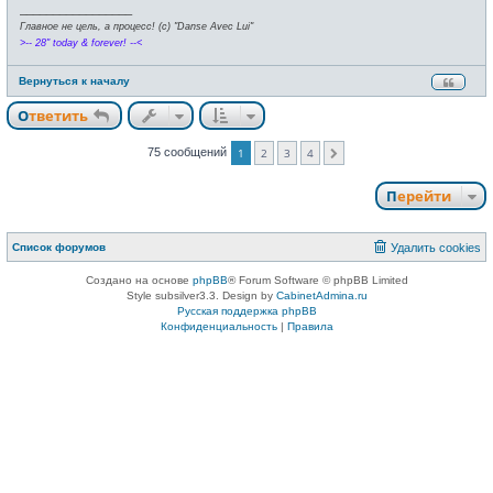
_________________
Главное не цель, а процесс! (c) "Danse Avec Lui"
>-- 28" today & forever! --<
Вернуться к началу
Ответить
75 сообщений
1
2
3
4
След.
Перейти
Список форумов
Удалить cookies
Создано на основе
phpBB
® Forum Software © phpBB Limited
Style subsilver3.3. Design by
CabinetAdmina.ru
Русская поддержка phpBB
Конфиденциальность
|
Правила