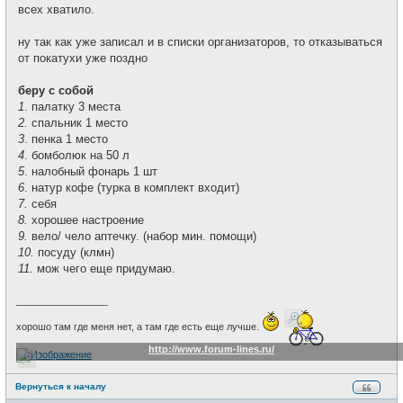
всех хватило.
ну так как уже записал и в списки организаторов, то отказываться
от покатухи уже поздно
беру с собой
1
. палатку 3 места
2.
спальник 1 место
3
. пенка 1 место
4
. бомболюк на 50 л
5
. налобный фонарь 1 шт
6
. натур кофе (турка в комплект входит)
7.
себя
8.
хорошее настроение
9.
вело/ чело аптечку. (набор мин. помощи)
10.
посуду (клмн)
11.
мож чего еще придумаю.
_________________
хорошо там где меня нет, а там где есть еще лучше.
http://www.forum-lines.ru/
Вернуться к началу