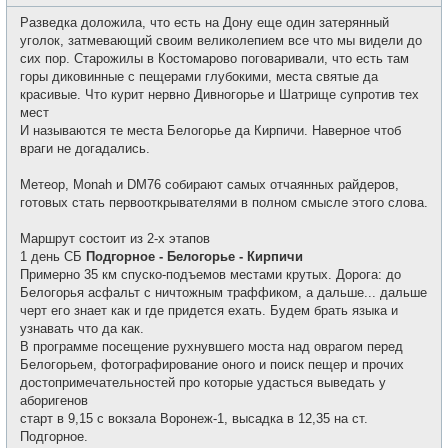
о
с
о
е
Разведка доложила, что есть на Дону еще один затерянный
б
т
щ
уголок, затмевающий своим великолепием все что мы видели до
и
е
сих пор. Старожилы в Костомарово поговаривали, что есть там
н
и
горы диковинные с пещерами глубокими, места святые да
е
красивые. Что курит нервно Дивногорье и Шатрище супротив тех
мест
И называются те места Белогорье да Кирпичи. Наверное чтоб
враги не догадались.
Метеор, Monah и DM76 собирают самых отчаянных райдеров,
готовых стать первооткрывателями в полном смысле этого слова.
Маршрут состоит из 2-х этапов
1 день СБ
Подгорное - Белогорье - Кирпичи
Примерно 35 км спуско-подъемов местами крутых. Дорога: до
Белогорья асфальт с ничтожным траффиком, а дальше... дальше
черт его знает как и где придется ехать. Будем брать языка и
узнавать что да как.
В программе посещение рухнувшего моста над оврагом перед
Белогорьем, фотографирование оного и поиск пещер и прочих
достопримечательностей про которые удасться выведать у
аборигенов
старт в 9,15 с вокзала Воронеж-1, высадка в 12,35 на ст.
Подгорное.