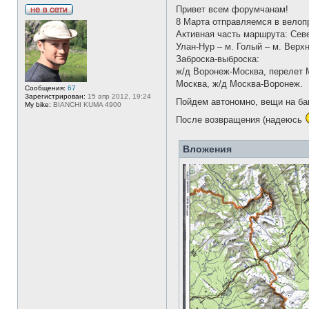
Привет всем форумчанам!
Н
8 Марта отправляемся в велопр
е
Активная часть маршрута: Севе
в
с
Улан-Нур – м. Голый – м. Вер
е
Заброска-выброска:
т
и
ж/д Воронеж-Москва, перелет М
Москва, ж/д Москва-Воронеж.
Сообщения:
67
Зарегистрирован:
15 апр 2012, 19:24
Пойдем автономно, вещи на ба
My bike:
BIANCHI KUMA 4900
После возвращения (надеюсь
Вложения