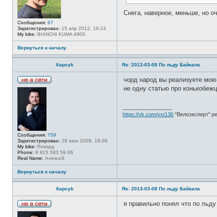
р
т
м
и
а
Снега, наверное, меньше, но о
ц
Сообщения:
67
и
Зарегистрирован:
15 апр 2012, 19:24
я
My bike:
BIANCHI KUMA 4900
п
о
л
Вернуться к началу
ь
з
о
6apcyk
Re: 2013-03-08 По льду Байкала
в
а
чорд народ вы реализуете мою 
т
Н
е
не одну статью про конькобежц
е
л
в
я
с
o
_________________
е
m
https://vk.com/vxt136
"Велоэксперт" р
т
y
и
z
a
d
Сообщения:
759
Зарегистрирован:
29 июн 2009, 18:06
My bike:
Рекорд
Phone:
8 915 583 59 06
Real Name:
Алексей
Вернуться к началу
6apcyk
Re: 2013-03-08 По льду Байкала
я правильно понял что по льду 
Н
е