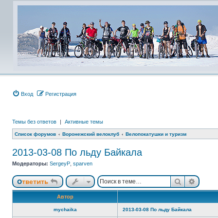
Вход
Регистрация
Темы без ответов
|
Активные темы
Список форумов
Воронежский велоклуб
Велопокатушки и туризм
2013-03-08 По льду Байкала
Модераторы:
SergeyP
,
sparven
Поиск
Расши
Ответить
Автор
mychaika
2013-03-08 По льду Байкала