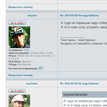
Вернуться к началу
omyzad
Re: 2013-03-08 По льду Байкала
А туда не пораньше надо соби
Н
А то я тоже хочу устроить заез
е
в
с
_________________
е
Тише едешь - чище будешь(
т
и
На дороге не забывайте о правиле 3 Д
Сообщения:
1723
Зарегистрирован:
23 июн 2011, 21:29
Phone:
8 919 233 12 47 или 8 9 0 8 1 3
1 0 9 4 6
Real Name:
Данила
Откуда:
Вселенная
К
Контактная информация:
о
н
Вернуться к началу
т
а
к
mychaika
Re: 2013-03-08 По льду Байкала
т
н
а
я
Н
omyzad писал(а):
и
е
н
в
А туда не пораньше надо соб
ф
с
о
А то я тоже хочу устроить за
е