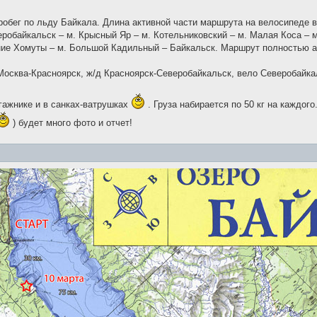
обег по льду Байкала. Длина активной части маршрута на велосипеде в
робайкальск – м. Крысный Яр – м. Котельниковский – м. Малая Коса – м.
хние Хомуты – м. Большой Кадильный – Байкальск. Маршрут полностью а
осква-Красноярск, ж/д Красноярск-Северобайкальск, вело Северобайкал
гажнике и в санках-ватрушках
. Груза набирается по 50 кг на каждого
) будет много фото и отчет!