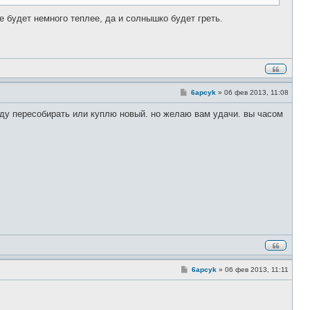
е будет немного теплее, да и солнышко будет греть.
С
6apcyk
»
06 фев 2013, 11:08
о
о
 буду пересобирать или куплю новый. но желаю вам удачи. вы часом
б
щ
е
н
и
е
С
6apcyk
»
06 фев 2013, 11:11
о
о
б
щ