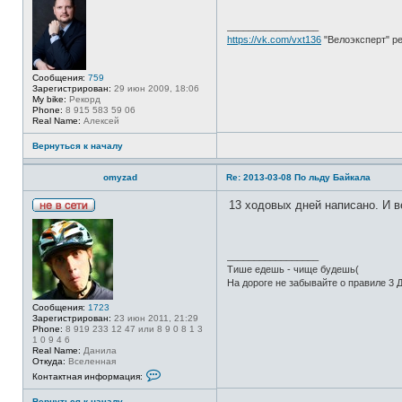
в
с
_________________
е
https://vk.com/vxt136
"Велоэксперт" р
т
и
Сообщения:
759
Зарегистрирован:
29 июн 2009, 18:06
My bike:
Рекорд
Phone:
8 915 583 59 06
Real Name:
Алексей
Вернуться к началу
omyzad
Re: 2013-03-08 По льду Байкала
13 ходовых дней написано. И в
Н
е
в
с
_________________
е
Тише едешь - чище будешь(
т
и
На дороге не забывайте о правиле 3 Д
Сообщения:
1723
Зарегистрирован:
23 июн 2011, 21:29
Phone:
8 919 233 12 47 или 8 9 0 8 1 3
1 0 9 4 6
Real Name:
Данила
Откуда:
Вселенная
К
Контактная информация:
о
н
Вернуться к началу