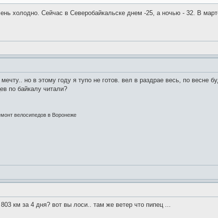
чень холодно. Сейчас в Северобайкальске днем -25, а ночью - 32. В март
мечту.. но в этому году я тупо не готов. вел в раздрае весь, по весне
ев по байкалу читали?
емонт велосипедов в Воронеже
803 км за 4 дня? вот вы лоси.. там же ветер что пипец ...