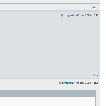
С
omyzad
»
05 фев 2013, 15:22
о
о
б
щ
е
н
и
е
С
mychaika
»
05 фев 2013, 16:08
о
о
б
щ
е
н
и
е