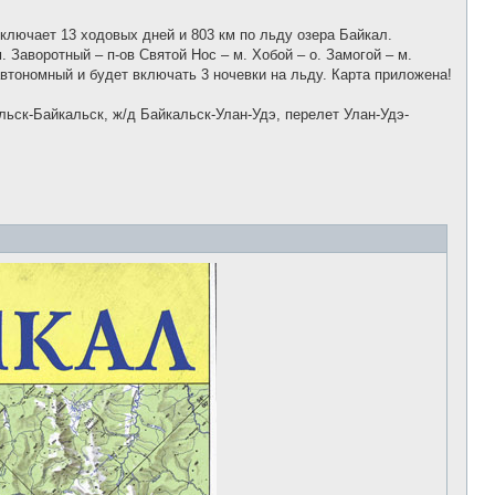
о
б
щ
ключает 13 ходовых дней и 803 км по льду озера Байкал.
е
 Заворотный – п-ов Святой Нос – м. Хобой – о. Замогой – м.
н
и
втономный и будет включать 3 ночевки на льду. Карта приложена!
е
ьск-Байкальск, ж/д Байкальск-Улан-Удэ, перелет Улан-Удэ-
.