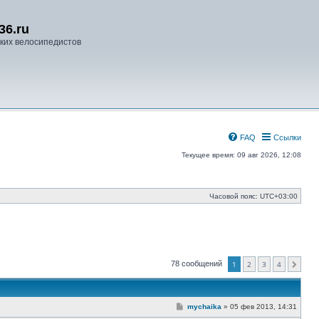
36.ru
ких велосипедистов
FAQ
Ссылки
Текущее время: 09 авг 2026, 12:08
Часовой пояс:
UTC+03:00
78 сообщений
1
2
3
4
След.
С
mychaika
»
05 фев 2013, 14:31
о