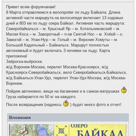
о
с
о
е
Привет всем форумчанам!
б
т
щ
8 Марта отправляемся в велопробег по льду Байкала. Длина
и
е
активной части маршрута на велосипеде включает 13 ходовых
н
и
дней и 803 км по льду озера Байкал. Активная часть маршрута:
е
Северобайкальск – м. Крысный Яр – м. Котельниковский – м.
Малая Коса – м. Заворотный – п-ов Святой Нос – м. Хобой – о.
Замогой – м. Улан-Нур – м. Голый – м. Верхние Хомуты – м.
Большой Кадильный – Байкальск. Маршрут полностью
автономный и будет включать 3 ночевки на льду. Карта
приложена!
Заброска-выброска:
ж/д Воронеж-Москва, перелет Москва-Красноярск, ж/д
Красноярск-Северобайкальск, вело Северобайкальск-Байкальск,
ж/д Байкальск-Улан-Удэ, перелет Улан-Удэ-Москва, ж/д Москва-
Воронеж.
Пойдем автономно, вещи на багажнике и в санках-ватрушках
.
Груза набирается по 50 кг на каждого.
После возвращения (надеюсь
) будет много фото и отчет!
Вложения