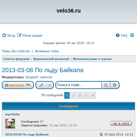
velo36.ru
Вход
Регистрация
FAQ
Текущее время: 09 авг 2026, 16:13
Темы без ответов
|
Активные темы
Список форумов
Воронежский велоклуб
Велопокатушки и туризм
2013-03-08 По льду Байкала
Модераторы:
SergeyP
,
sparven
Поиск
Расшире
Ответить
78 сообщений
1
2
3
4
След.
Сообщение
mychaika
Сообщения:
67
Зарегистрирован:
15 апр 2012, 19:24
Н
е
С
2013-03-08 По льду Байкала
05 фев 2013, 14:31
в