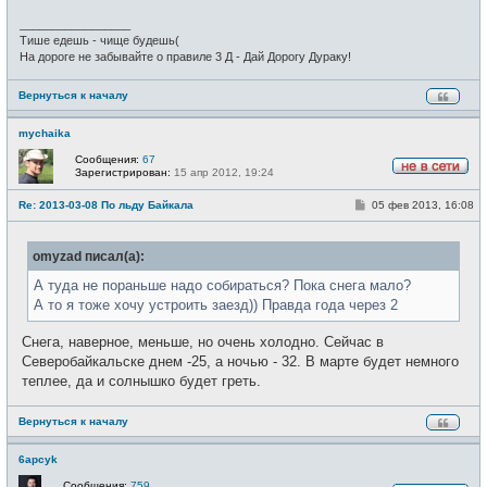
н
и
_________________
е
Тише едешь - чище будешь(
На дороге не забывайте о правиле 3 Д - Дай Дорогу Дураку!
Вернуться к началу
mychaika
Сообщения:
67
Зарегистрирован:
15 апр 2012, 19:24
Н
е
С
Re: 2013-03-08 По льду Байкала
05 фев 2013, 16:08
в
о
с
о
е
б
т
omyzad писал(а):
щ
и
е
н
А туда не пораньше надо собираться? Пока снега мало?
и
А то я тоже хочу устроить заезд)) Правда года через 2
е
Снега, наверное, меньше, но очень холодно. Сейчас в
Северобайкальске днем -25, а ночью - 32. В марте будет немного
теплее, да и солнышко будет греть.
Вернуться к началу
6apcyk
Сообщения:
759