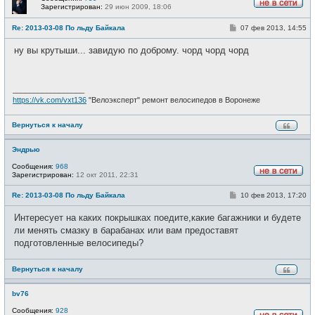
Зарегистрирован:
29 июн 2009, 18:06
Н
е
С
Re: 2013-03-08 По льду Байкала
07 фев 2013, 14:55
в
о
с
о
е
ну вы крутыши... завидую по доброму. чорд чорд чорд
б
т
щ
и
е
н
и
_________________
е
https://vk.com/vxt136
"Велоэксперт" ремонт велосипедов в Воронеже
Вернуться к началу
Эндрью
Сообщения:
968
Зарегистрирован:
12 окт 2011, 22:31
Н
е
С
Re: 2013-03-08 По льду Байкала
10 фев 2013, 17:20
в
о
с
о
е
Интересует на каких покрышках поедите,какие багажники и будете
б
т
щ
ли менять смазку в барабанах или вам предоставят
и
е
подготовленные велосипеды?
н
и
е
Вернуться к началу
bv76
Сообщения:
928