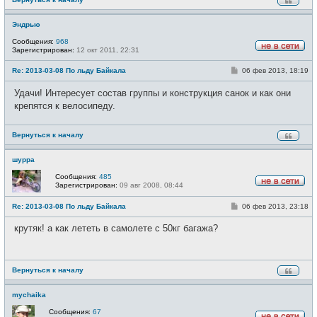
е
Эндрью
Сообщения:
968
Зарегистрирован:
12 окт 2011, 22:31
Н
е
С
Re: 2013-03-08 По льду Байкала
06 фев 2013, 18:19
в
о
с
о
е
Удачи! Интересует состав группы и конструкция санок и как они
б
т
щ
крепятся к велосипеду.
и
е
н
и
Вернуться к началу
е
шурра
Сообщения:
485
Зарегистрирован:
09 авг 2008, 08:44
Н
е
С
Re: 2013-03-08 По льду Байкала
06 фев 2013, 23:18
в
о
с
о
е
крутяк! а как лететь в самолете с 50кг багажа?
б
т
щ
и
е
н
и
Вернуться к началу
е
mychaika
Сообщения:
67