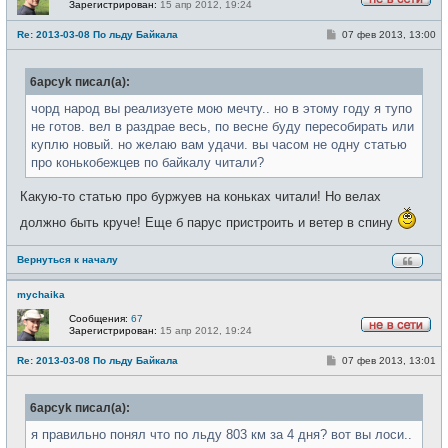
Зарегистрирован:
15 апр 2012, 19:24
Н
е
С
Re: 2013-03-08 По льду Байкала
07 фев 2013, 13:00
в
о
с
о
е
б
т
6apcyk писал(а):
щ
и
е
н
чорд народ вы реализуете мою мечту.. но в этому году я тупо
и
не готов. вел в раздрае весь, по весне буду пересобирать или
е
куплю новый. но желаю вам удачи. вы часом не одну статью
про конькобежцев по байкалу читали?
Какую-то статью про буржуев на коньках читали! Но велах
должно быть круче! Еще б парус пристроить и ветер в спину
Вернуться к началу
mychaika
Сообщения:
67
Зарегистрирован:
15 апр 2012, 19:24
Н
е
С
Re: 2013-03-08 По льду Байкала
07 фев 2013, 13:01
в
о
с
о
е
б
т
6apcyk писал(а):
щ
и
е
н
я правильно понял что по льду 803 км за 4 дня? вот вы лоси..
и