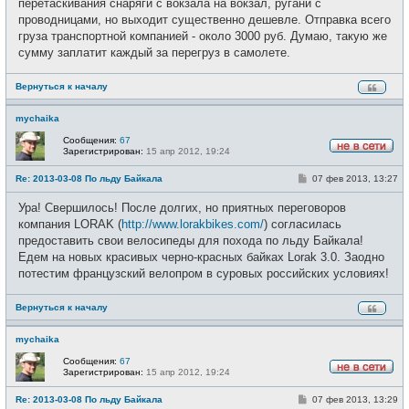
перетаскивания снаряги с вокзала на вокзал, ругани с
проводницами, но выходит существенно дешевле. Отправка всего
груза транспортной компанией - около 3000 руб. Думаю, такую же
сумму заплатит каждый за перегруз в самолете.
Вернуться к началу
mychaika
Сообщения:
67
Зарегистрирован:
15 апр 2012, 19:24
Н
е
С
Re: 2013-03-08 По льду Байкала
07 фев 2013, 13:27
в
о
с
о
е
Ура! Свершилось! После долгих, но приятных переговоров
б
т
щ
компания LORAK (
http://www.lorakbikes.com/
) согласилась
и
е
предоставить свои велосипеды для похода по льду Байкала!
н
и
Едем на новых красивых черно-красных байках Lorak 3.0. Заодно
е
потестим французский велопром в суровых российских условиях!
Вернуться к началу
mychaika
Сообщения:
67
Зарегистрирован:
15 апр 2012, 19:24
Н
е
С
Re: 2013-03-08 По льду Байкала
07 фев 2013, 13:29
в