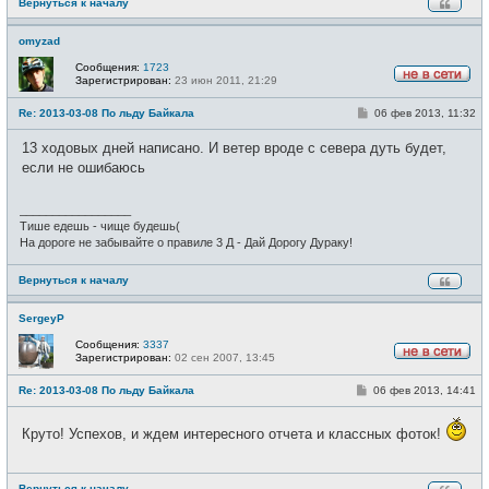
Вернуться к началу
omyzad
Сообщения:
1723
Зарегистрирован:
23 июн 2011, 21:29
Н
е
С
Re: 2013-03-08 По льду Байкала
06 фев 2013, 11:32
в
о
с
о
е
13 ходовых дней написано. И ветер вроде с севера дуть будет,
б
т
щ
если не ошибаюсь
и
е
н
и
_________________
е
Тише едешь - чище будешь(
На дороге не забывайте о правиле 3 Д - Дай Дорогу Дураку!
Вернуться к началу
SergeyP
Сообщения:
3337
Зарегистрирован:
02 сен 2007, 13:45
Н
е
С
Re: 2013-03-08 По льду Байкала
06 фев 2013, 14:41
в
о
с
о
е
б
Круто! Успехов, и ждем интересного отчета и классных фоток!
т
щ
и
е
н
и
Вернуться к началу