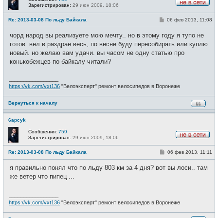
Зарегистрирован:
29 июн 2009, 18:06
Н
е
С
Re: 2013-03-08 По льду Байкала
06 фев 2013, 11:08
в
о
с
о
е
чорд народ вы реализуете мою мечту.. но в этому году я тупо не
б
т
щ
готов. вел в раздрае весь, по весне буду пересобирать или куплю
и
е
новый. но желаю вам удачи. вы часом не одну статью про
н
и
конькобежцев по байкалу читали?
е
_________________
https://vk.com/vxt136
"Велоэксперт" ремонт велосипедов в Воронеже
Вернуться к началу
6apcyk
Сообщения:
759
Зарегистрирован:
29 июн 2009, 18:06
Н
е
С
Re: 2013-03-08 По льду Байкала
06 фев 2013, 11:11
в
о
с
о
е
я правильно понял что по льду 803 км за 4 дня? вот вы лоси.. там
б
т
щ
же ветер что пипец ...
и
е
н
и
_________________
е
https://vk.com/vxt136
"Велоэксперт" ремонт велосипедов в Воронеже