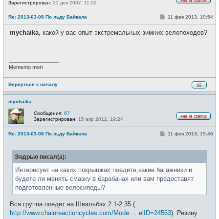
Зарегистрирован:
21 дек 2007, 11:02
Н
е
С
Re: 2013-03-08 По льду Байкала
11 фев 2013, 10:54
в
о
с
о
е
mychaika
, какой у вас опыт экстремальных зимних велопоходов?
б
т
щ
и
е
н
и
_________________
е
Memento mori
Вернуться к началу
mychaika
Сообщения:
67
Зарегистрирован:
15 апр 2012, 19:24
Н
е
С
Re: 2013-03-08 По льду Байкала
11 фев 2013, 15:46
в
о
с
о
е
б
т
Эндрью писал(а):
щ
и
е
н
Интересует на каких покрышках поедите,какие багажники и
и
будете ли менять смазку в барабанах или вам предоставят
е
подготовленные велосипеды?
Вся группа поедет на Швальбах 2.1-2.35 (
http://www.chainreactioncycles.com/Mode ... elID=24563
). Резину