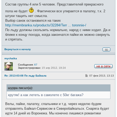
Состав группы 4 или 5 человек. Представителей прекрасного
пола не будет
. Фактически все упирается в палатку, т.к. 2
штуки тащить нет смысла.
Выбор санок остановился на таких
http://membranka.ru/products/32284/Terr ... toronnie-/
По льду должны скользить нормально, народ с ними ходил. Да и
ближе к концу похода, когда закончатся пайки их можно свернуть
и спрятать.
Вернуться к началу
mychaika
Сообщения:
67
Зарегистрирован:
15 апр 2012, 19:24
Н
е
С
Re: 2013-03-08 По льду Байкала
07 фев 2013, 13:13
в
о
с
о
е
б
т
шурра писал(а):
щ
и
е
н
крутяк! а как лететь в самолете с 50кг багажа?
и
е
Велы, пайки, палатку, спальники и т.д. через неделю будем
отправлять Байкал-Сервисом в Северобайкальск. Снаряга будет
идти 14 дней из Воронежа. Мы конечно лишимся романтики