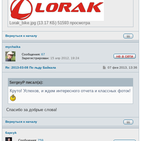
Lorak_bike.jpg (13.17 КБ) 51593 просмотра
Вернуться к началу
mychaika
Сообщения:
67
Зарегистрирован:
15 апр 2012, 19:24
Н
е
С
Re: 2013-03-08 По льду Байкала
07 фев 2013, 13:36
в
о
с
о
е
б
т
SergeyP писал(а):
щ
и
е
н
Круто! Успехов, и ждем интересного отчета и классных фоток!
и
е
Спасибо за добрые слова!
Вернуться к началу
6apcyk
Сообщения:
759