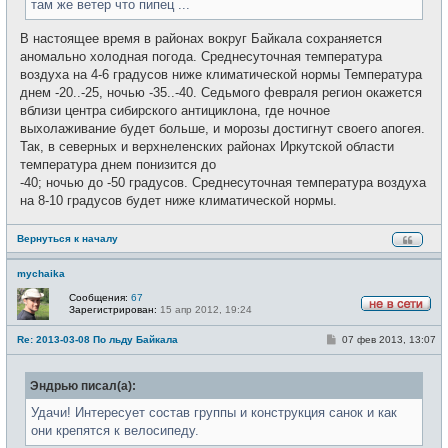
там же ветер что пипец ...
е
В настоящее время в районах вокруг Байкала сохраняется
аномально холодная погода. Среднесуточная температура
воздуха на 4-6 градусов ниже климатической нормы Температура
днем -20..-25, ночью -35..-40. Седьмого февраля регион окажется
вблизи центра сибирского антициклона, где ночное
выхолаживание будет больше, и морозы достигнут своего апогея.
Так, в северных и верхнеленских районах Иркутской области
температура днем понизится до
-40; ночью до -50 градусов. Среднесуточная температура воздуха
на 8-10 градусов будет ниже климатической нормы.
Вернуться к началу
mychaika
Сообщения:
67
Зарегистрирован:
15 апр 2012, 19:24
Н
е
С
Re: 2013-03-08 По льду Байкала
07 фев 2013, 13:07
в
о
с
о
е
б
т
Эндрью писал(а):
щ
и
е
н
Удачи! Интересует состав группы и конструкция санок и как
и
они крепятся к велосипеду.
е