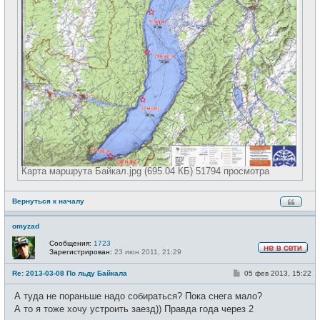
Карта маршрута Байкал.jpg (695.04 КБ) 51794 просмотра
Вернуться к началу
omyzad
Сообщения:
1723
Зарегистрирован:
23 июн 2011, 21:29
Н
е
С
Re: 2013-03-08 По льду Байкала
05 фев 2013, 15:22
в
о
с
о
е
А туда не пораньше надо собираться? Пока снега мало?
б
т
щ
А то я тоже хочу устроить заезд)) Правда года через 2
и
е