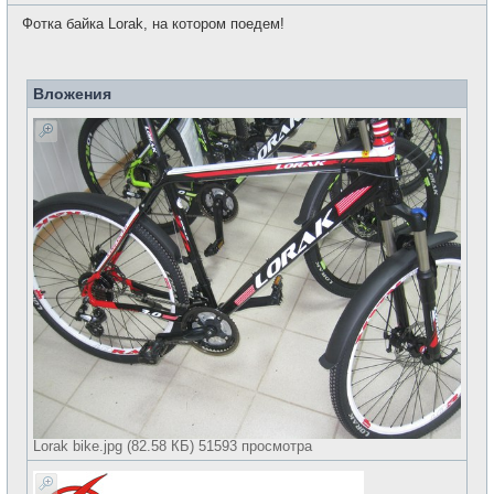
о
с
о
е
Фотка байка Lorak, на котором поедем!
б
т
щ
и
е
н
и
Вложения
е
Lorak bike.jpg (82.58 КБ) 51593 просмотра