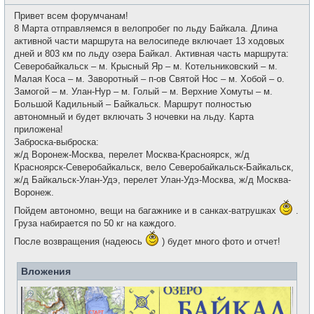
о
с
о
е
Привет всем форумчанам!
б
т
щ
8 Марта отправляемся в велопробег по льду Байкала. Длина
и
е
активной части маршрута на велосипеде включает 13 ходовых
н
и
дней и 803 км по льду озера Байкал. Активная часть маршрута:
е
Северобайкальск – м. Крысный Яр – м. Котельниковский – м.
Малая Коса – м. Заворотный – п-ов Святой Нос – м. Хобой – о.
Замогой – м. Улан-Нур – м. Голый – м. Верхние Хомуты – м.
Большой Кадильный – Байкальск. Маршрут полностью
автономный и будет включать 3 ночевки на льду. Карта
приложена!
Заброска-выброска:
ж/д Воронеж-Москва, перелет Москва-Красноярск, ж/д
Красноярск-Северобайкальск, вело Северобайкальск-Байкальск,
ж/д Байкальск-Улан-Удэ, перелет Улан-Удэ-Москва, ж/д Москва-
Воронеж.
Пойдем автономно, вещи на багажнике и в санках-ватрушках
.
Груза набирается по 50 кг на каждого.
После возвращения (надеюсь
) будет много фото и отчет!
Вложения