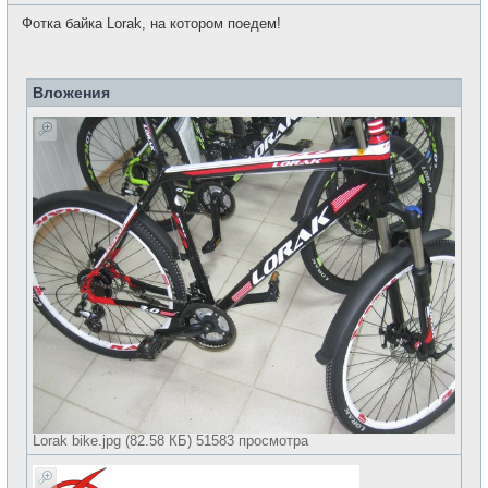
о
с
о
е
Фотка байка Lorak, на котором поедем!
б
т
щ
и
е
н
и
Вложения
е
Lorak bike.jpg (82.58 КБ) 51583 просмотра