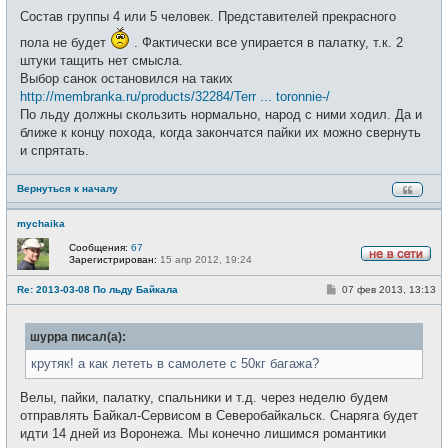
Состав группы 4 или 5 человек. Представителей прекрасного
пола не будет
. Фактически все упирается в палатку, т.к. 2
штуки тащить нет смысла.
Выбор санок остановился на таких
http://membranka.ru/products/32284/Terr ... toronnie-/
По льду должны скользить нормально, народ с ними ходил. Да и
ближе к концу похода, когда закончатся пайки их можно свернуть
и спрятать.
Вернуться к началу
mychaika
Сообщения:
67
Зарегистрирован:
15 апр 2012, 19:24
Н
е
С
Re: 2013-03-08 По льду Байкала
07 фев 2013, 13:13
в
о
с
о
е
б
т
шурра писал(а):
щ
и
е
н
крутяк! а как лететь в самолете с 50кг багажа?
и
е
Велы, пайки, палатку, спальники и т.д. через неделю будем
отправлять Байкал-Сервисом в Северобайкальск. Снаряга будет
идти 14 дней из Воронежа. Мы конечно лишимся романтики