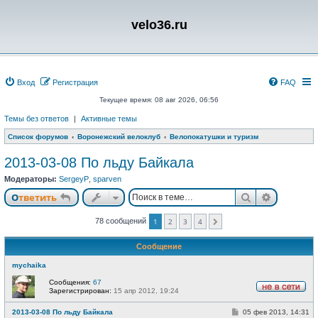
velo36.ru
Вход
Регистрация
FAQ
Текущее время: 08 авг 2026, 06:56
Темы без ответов
|
Активные темы
Список форумов
Воронежский велоклуб
Велопокатушки и туризм
2013-03-08 По льду Байкала
Модераторы:
SergeyP
,
sparven
Поиск
Расшире
Ответить
78 сообщений
1
2
3
4
След.
Сообщение
mychaika
Сообщения:
67
Зарегистрирован:
15 апр 2012, 19:24
Н
е
С
2013-03-08 По льду Байкала
05 фев 2013, 14:31
в