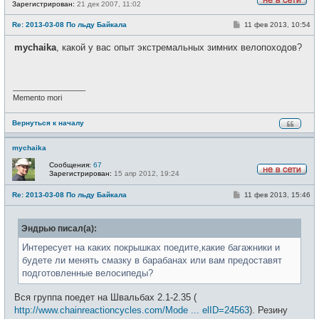
Зарегистрирован:
21 дек 2007, 11:02
Н
е
С
Re: 2013-03-08 По льду Байкала
11 фев 2013, 10:54
в
о
с
о
е
mychaika
, какой у вас опыт экстремальных зимних велопоходов?
б
т
щ
и
е
н
и
_________________
е
Memento mori
Вернуться к началу
mychaika
Сообщения:
67
Зарегистрирован:
15 апр 2012, 19:24
Н
е
С
Re: 2013-03-08 По льду Байкала
11 фев 2013, 15:46
в
о
с
о
е
б
т
Эндрью писал(а):
щ
и
е
н
Интересует на каких покрышках поедите,какие багажники и
и
будете ли менять смазку в барабанах или вам предоставят
е
подготовленные велосипеды?
Вся группа поедет на Швальбах 2.1-2.35 (
http://www.chainreactioncycles.com/Mode ... elID=24563
). Резину