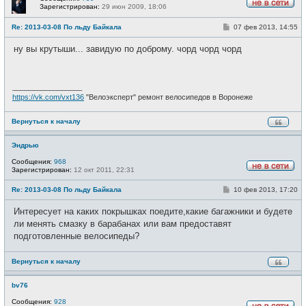
Зарегистрирован:
29 июн 2009, 18:06
Н
е
С
Re: 2013-03-08 По льду Байкала
07 фев 2013, 14:55
в
о
с
о
е
ну вы крутыши... завидую по доброму. чорд чорд чорд
б
т
щ
и
е
н
и
_________________
е
https://vk.com/vxt136
"Велоэксперт" ремонт велосипедов в Воронеже
Вернуться к началу
Эндрью
Сообщения:
968
Зарегистрирован:
12 окт 2011, 22:31
Н
е
С
Re: 2013-03-08 По льду Байкала
10 фев 2013, 17:20
в
о
с
о
е
Интересует на каких покрышках поедите,какие багажники и будете
б
т
щ
ли менять смазку в барабанах или вам предоставят
и
е
подготовленные велосипеды?
н
и
е
Вернуться к началу
bv76
Сообщения:
928