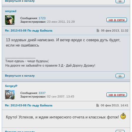
Вернуться к началу
omyzad
Сообщения:
1723
Зарегистрирован:
23 июн 2011, 21:29
Н
е
С
Re: 2013-03-08 По льду Байкала
06 фев 2013, 11:32
в
о
с
о
е
13 ходовых дней написано. И ветер вроде с севера дуть будет,
б
т
щ
если не ошибаюсь
и
е
н
и
_________________
е
Тише едешь - чище будешь(
На дороге не забывайте о правиле 3 Д - Дай Дорогу Дураку!
Вернуться к началу
SergeyP
Сообщения:
3337
Зарегистрирован:
02 сен 2007, 13:45
Н
е
С
Re: 2013-03-08 По льду Байкала
06 фев 2013, 14:41
в
о
с
о
е
б
Круто! Успехов, и ждем интересного отчета и классных фоток!
т
щ
и
е
н
и
Вернуться к началу