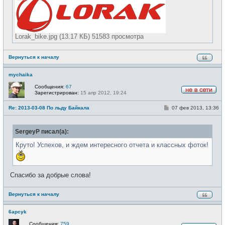
Lorak_bike.jpg (13.17 КБ) 51583 просмотра
Вернуться к началу
mychaika
Сообщения:
67
Зарегистрирован:
15 апр 2012, 19:24
Н
е
С
Re: 2013-03-08 По льду Байкала
07 фев 2013, 13:36
в
о
с
о
е
б
т
SergeyP писал(а):
щ
и
е
н
Круто! Успехов, и ждем интересного отчета и классных фоток!
и
е
Спасибо за добрые слова!
Вернуться к началу
6apcyk
Сообщения:
759