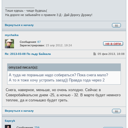
н
и
_________________
е
Тише едешь - чище будешь(
На дороге не забывайте о правиле 3 Д - Дай Дорогу Дураку!
Вернуться к началу
mychaika
Сообщения:
67
Зарегистрирован:
15 апр 2012, 19:24
Н
е
С
Re: 2013-03-08 По льду Байкала
05 фев 2013, 16:08
в
о
с
о
е
б
т
omyzad писал(а):
щ
и
е
н
А туда не пораньше надо собираться? Пока снега мало?
и
А то я тоже хочу устроить заезд)) Правда года через 2
е
Снега, наверное, меньше, но очень холодно. Сейчас в
Северобайкальске днем -25, а ночью - 32. В марте будет немного
теплее, да и солнышко будет греть.
Вернуться к началу
6apcyk
Сообщения:
759