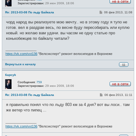
Зарегистрирован:
29 июн 2009, 18:06
Н
е
С
Re: 2013-03-08 По льду Байкала
06 фев 2013, 11:08
в
о
с
о
е
чорд народ вы реализуете мою мечту.. но в этому году я тупо не
б
т
щ
готов. вел в раздрае весь, по весне буду пересобирать или куплю
и
е
новый. но желаю вам удачи. вы часом не одну статью про
н
и
конькобежцев по байкалу читали?
е
_________________
https://vk.com/vxt136
"Велоэксперт" ремонт велосипедов в Воронеже
Вернуться к началу
6apcyk
Сообщения:
759
Зарегистрирован:
29 июн 2009, 18:06
Н
е
С
Re: 2013-03-08 По льду Байкала
06 фев 2013, 11:11
в
о
с
о
е
я правильно понял что по льду 803 км за 4 дня? вот вы лоси.. там
б
т
щ
же ветер что пипец ...
и
е
н
и
_________________
е
https://vk.com/vxt136
"Велоэксперт" ремонт велосипедов в Воронеже