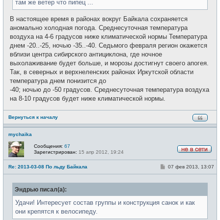
там же ветер что пипец ...
е
В настоящее время в районах вокруг Байкала сохраняется
аномально холодная погода. Среднесуточная температура
воздуха на 4-6 градусов ниже климатической нормы Температура
днем -20..-25, ночью -35..-40. Седьмого февраля регион окажется
вблизи центра сибирского антициклона, где ночное
выхолаживание будет больше, и морозы достигнут своего апогея.
Так, в северных и верхнеленских районах Иркутской области
температура днем понизится до
-40; ночью до -50 градусов. Среднесуточная температура воздуха
на 8-10 градусов будет ниже климатической нормы.
Вернуться к началу
mychaika
Сообщения:
67
Зарегистрирован:
15 апр 2012, 19:24
Н
е
С
Re: 2013-03-08 По льду Байкала
07 фев 2013, 13:07
в
о
с
о
е
б
т
Эндрью писал(а):
щ
и
е
н
Удачи! Интересует состав группы и конструкция санок и как
и
они крепятся к велосипеду.
е