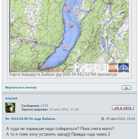
Карта маршрута Байкал.jpg (695.04 КБ) 51784 просмотра
Вернуться к началу
omyzad
Сообщения:
1723
Зарегистрирован:
23 июн 2011, 21:29
Н
е
С
Re: 2013-03-08 По льду Байкала
05 фев 2013, 15:22
в
о
с
о
е
А туда не пораньше надо собираться? Пока снега мало?
б
т
щ
А то я тоже хочу устроить заезд)) Правда года через 2
и
е