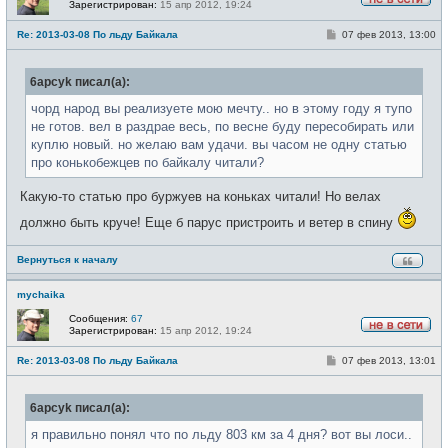
Зарегистрирован:
15 апр 2012, 19:24
Н
е
С
Re: 2013-03-08 По льду Байкала
07 фев 2013, 13:00
в
о
с
о
е
б
т
6apcyk писал(а):
щ
и
е
н
чорд народ вы реализуете мою мечту.. но в этому году я тупо
и
не готов. вел в раздрае весь, по весне буду пересобирать или
е
куплю новый. но желаю вам удачи. вы часом не одну статью
про конькобежцев по байкалу читали?
Какую-то статью про буржуев на коньках читали! Но велах
должно быть круче! Еще б парус пристроить и ветер в спину
Вернуться к началу
mychaika
Сообщения:
67
Зарегистрирован:
15 апр 2012, 19:24
Н
е
С
Re: 2013-03-08 По льду Байкала
07 фев 2013, 13:01
в
о
с
о
е
б
т
6apcyk писал(а):
щ
и
е
н
я правильно понял что по льду 803 км за 4 дня? вот вы лоси..
и