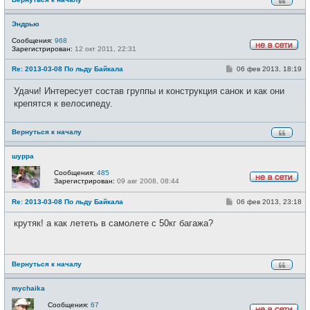
е
Эндрью
Сообщения:
968
Зарегистрирован:
12 окт 2011, 22:31
Н
е
С
Re: 2013-03-08 По льду Байкала
06 фев 2013, 18:19
в
о
с
о
е
Удачи! Интересует состав группы и конструкция санок и как они
б
т
щ
крепятся к велосипеду.
и
е
н
и
Вернуться к началу
е
шурра
Сообщения:
485
Зарегистрирован:
09 авг 2008, 08:44
Н
е
С
Re: 2013-03-08 По льду Байкала
06 фев 2013, 23:18
в
о
с
о
е
крутяк! а как лететь в самолете с 50кг багажа?
б
т
щ
и
е
н
и
Вернуться к началу
е
mychaika
Сообщения:
67