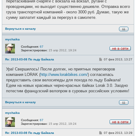
перетаскивания снаряги с вокзала на вокзал, ругани с
проводницами, но выходит существенно дешевле. Отправка всего
груза транспортной компанией - около 3000 руб. Думаю, такую же
сумму заплатит каждый за перегруз в самолете.
Вернуться к началу
mychaika
Сообщения:
67
Зарегистрирован:
15 апр 2012, 19:24
Н
е
С
Re: 2013-03-08 По льду Байкала
07 фев 2013, 13:27
в
о
с
о
е
Ура! Свершилось! После долгих, но приятных переговоров
б
т
щ
компания LORAK (
http://www.lorakbikes.com/
) согласилась
и
е
предоставить свои велосипеды для похода по льду Байкала!
н
и
Едем на новых красивых черно-красных байках Lorak 3.0. Заодно
е
потестим французский велопром в суровых российских условиях!
Вернуться к началу
mychaika
Сообщения:
67
Зарегистрирован:
15 апр 2012, 19:24
Н
е
С
Re: 2013-03-08 По льду Байкала
07 фев 2013, 13:29
в