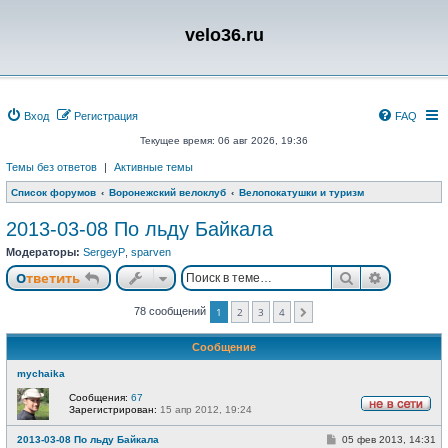
velo36.ru
Вход
Регистрация
FAQ
Текущее время: 06 авг 2026, 19:36
Темы без ответов
|
Активные темы
Список форумов
Воронежский велоклуб
Велопокатушки и туризм
2013-03-08 По льду Байкала
Модераторы:
SergeyP
,
sparven
Поиск
Расшире
Ответить
78 сообщений
1
2
3
4
След.
Сообщение
mychaika
Сообщения:
67
Зарегистрирован:
15 апр 2012, 19:24
Н
е
С
2013-03-08 По льду Байкала
05 фев 2013, 14:31
в