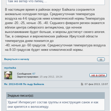
там же ветер что пипец ...
е
В настоящее время в районах вокруг Байкала сохраняется
аномально холодная погода. Среднесуточная температура
воздуха на 4-6 градусов ниже климатической нормы Температура
днем -20..-25, ночью -35..-40. Седьмого февраля регион окажется
вблизи центра сибирского антициклона, где ночное
выхолаживание будет больше, и морозы достигнут своего апогея.
Так, в северных и верхнеленских районах Иркутской области
температура днем понизится до
-40; ночью до -50 градусов. Среднесуточная температура воздуха
на 8-10 градусов будет ниже климатической нормы.
Вернуться к началу
mychaika
Сообщения:
67
Зарегистрирован:
15 апр 2012, 19:24
Н
е
С
Re: 2013-03-08 По льду Байкала
07 фев 2013, 13:07
в
о
с
о
е
б
т
Эндрью писал(а):
щ
и
е
н
Удачи! Интересует состав группы и конструкция санок и как
и
они крепятся к велосипеду.
е