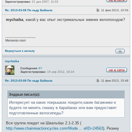
Зарегистрирован:
21 дек 2007, 11:02
Н
е
С
Re: 2013-03-08 По льду Байкала
11 фев 2013, 10:54
в
о
с
о
е
mychaika
, какой у вас опыт экстремальных зимних велопоходов?
б
т
щ
и
е
н
и
_________________
е
Memento mori
Вернуться к началу
mychaika
Сообщения:
67
Зарегистрирован:
15 апр 2012, 19:24
Н
е
С
Re: 2013-03-08 По льду Байкала
11 фев 2013, 15:46
в
о
с
о
е
б
т
Эндрью писал(а):
щ
и
е
н
Интересует на каких покрышках поедите,какие багажники и
и
будете ли менять смазку в барабанах или вам предоставят
е
подготовленные велосипеды?
Вся группа поедет на Швальбах 2.1-2.35 (
http://www.chainreactioncycles.com/Mode ... elID=24563
). Резину