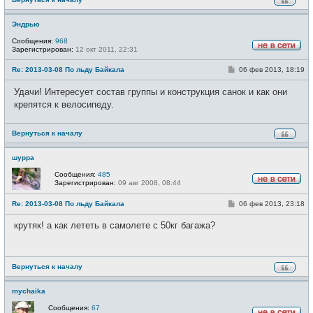
е
Эндрью
Сообщения:
968
Зарегистрирован:
12 окт 2011, 22:31
Н
е
С
Re: 2013-03-08 По льду Байкала
06 фев 2013, 18:19
в
о
с
о
е
Удачи! Интересует состав группы и конструкция санок и как они
б
т
щ
крепятся к велосипеду.
и
е
н
и
Вернуться к началу
е
шурра
Сообщения:
485
Зарегистрирован:
09 авг 2008, 08:44
Н
е
С
Re: 2013-03-08 По льду Байкала
06 фев 2013, 23:18
в
о
с
о
е
крутяк! а как лететь в самолете с 50кг багажа?
б
т
щ
и
е
н
и
Вернуться к началу
е
mychaika
Сообщения:
67