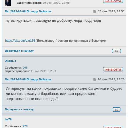
Зарегистрирован:
29 июн 2009, 18:06
Н
е
С
Re: 2013-03-08 По льду Байкала
07 фев 2013, 14:55
в
о
с
о
е
ну вы крутыши... завидую по доброму. чорд чорд чорд
б
т
щ
и
е
н
и
_________________
е
https://vk.com/vxt136
"Велоэксперт" ремонт велосипедов в Воронеже
Вернуться к началу
Эндрью
Сообщения:
968
Зарегистрирован:
12 окт 2011, 22:31
Н
е
С
Re: 2013-03-08 По льду Байкала
10 фев 2013, 17:20
в
о
с
о
е
Интересует на каких покрышках поедите,какие багажники и будете
б
т
щ
ли менять смазку в барабанах или вам предоставят
и
е
подготовленные велосипеды?
н
и
е
Вернуться к началу
bv76
Сообщения:
928