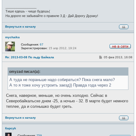
н
и
_________________
е
Тише едешь - чище будешь(
На дороге не забывайте о правиле 3 Д - Дай Дорогу Дураку!
Вернуться к началу
mychaika
Сообщения:
67
Зарегистрирован:
15 апр 2012, 19:24
Н
е
С
Re: 2013-03-08 По льду Байкала
05 фев 2013, 16:08
в
о
с
о
е
б
т
omyzad писал(а):
щ
и
е
н
А туда не пораньше надо собираться? Пока снега мало?
и
А то я тоже хочу устроить заезд)) Правда года через 2
е
Снега, наверное, меньше, но очень холодно. Сейчас в
Северобайкальске днем -25, а ночью - 32. В марте будет немного
теплее, да и солнышко будет греть.
Вернуться к началу
6apcyk
Сообщения:
759