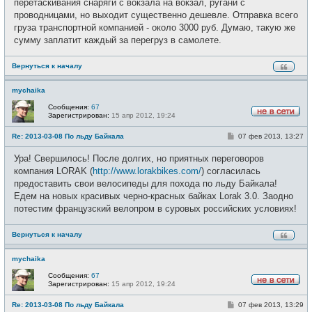
перетаскивания снаряги с вокзала на вокзал, ругани с
проводницами, но выходит существенно дешевле. Отправка всего
груза транспортной компанией - около 3000 руб. Думаю, такую же
сумму заплатит каждый за перегруз в самолете.
Вернуться к началу
mychaika
Сообщения:
67
Зарегистрирован:
15 апр 2012, 19:24
Н
е
С
Re: 2013-03-08 По льду Байкала
07 фев 2013, 13:27
в
о
с
о
е
Ура! Свершилось! После долгих, но приятных переговоров
б
т
щ
компания LORAK (
http://www.lorakbikes.com/
) согласилась
и
е
предоставить свои велосипеды для похода по льду Байкала!
н
и
Едем на новых красивых черно-красных байках Lorak 3.0. Заодно
е
потестим французский велопром в суровых российских условиях!
Вернуться к началу
mychaika
Сообщения:
67
Зарегистрирован:
15 апр 2012, 19:24
Н
е
С
Re: 2013-03-08 По льду Байкала
07 фев 2013, 13:29
в