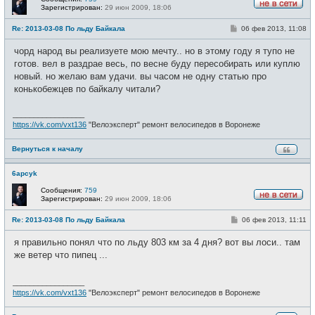
Зарегистрирован:
29 июн 2009, 18:06
Н
е
С
Re: 2013-03-08 По льду Байкала
06 фев 2013, 11:08
в
о
с
о
е
чорд народ вы реализуете мою мечту.. но в этому году я тупо не
б
т
щ
готов. вел в раздрае весь, по весне буду пересобирать или куплю
и
е
новый. но желаю вам удачи. вы часом не одну статью про
н
и
конькобежцев по байкалу читали?
е
_________________
https://vk.com/vxt136
"Велоэксперт" ремонт велосипедов в Воронеже
Вернуться к началу
6apcyk
Сообщения:
759
Зарегистрирован:
29 июн 2009, 18:06
Н
е
С
Re: 2013-03-08 По льду Байкала
06 фев 2013, 11:11
в
о
с
о
е
я правильно понял что по льду 803 км за 4 дня? вот вы лоси.. там
б
т
щ
же ветер что пипец ...
и
е
н
и
_________________
е
https://vk.com/vxt136
"Велоэксперт" ремонт велосипедов в Воронеже