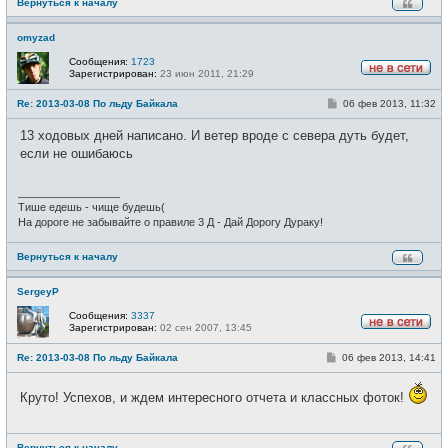
Вернуться к началу
omyzad
Сообщения:
1723
Зарегистрирован:
23 июн 2011, 21:29
Н
е
С
Re: 2013-03-08 По льду Байкала
06 фев 2013, 11:32
в
о
с
о
е
13 ходовых дней написано. И ветер вроде с севера дуть будет,
б
т
щ
если не ошибаюсь
и
е
н
и
_________________
е
Тише едешь - чище будешь(
На дороге не забывайте о правиле 3 Д - Дай Дорогу Дураку!
Вернуться к началу
SergeyP
Сообщения:
3337
Зарегистрирован:
02 сен 2007, 13:45
Н
е
С
Re: 2013-03-08 По льду Байкала
06 фев 2013, 14:41
в
о
с
о
е
б
Круто! Успехов, и ждем интересного отчета и классных фоток!
т
щ
и
е
н
и
Вернуться к началу