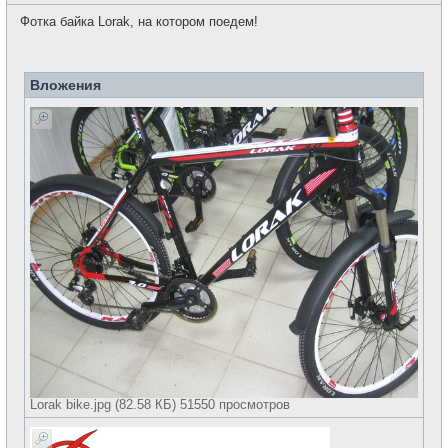
о
с
о
е
Фотка байка Lorak, на котором поедем!
б
т
щ
и
е
н
и
Вложения
е
Lorak bike.jpg (82.58 КБ) 51550 просмотров