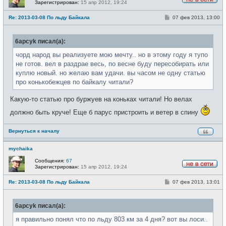
Зарегистрирован:
15 апр 2012, 19:24
Н
е
С
Re: 2013-03-08 По льду Байкала
07 фев 2013, 13:00
в
о
с
о
е
б
т
6apcyk писал(а):
щ
и
е
н
чорд народ вы реализуете мою мечту.. но в этому году я тупо
и
не готов. вел в раздрае весь, по весне буду пересобирать или
е
куплю новый. но желаю вам удачи. вы часом не одну статью
про конькобежцев по байкалу читали?
Какую-то статью про буржуев на коньках читали! Но велах
должно быть круче! Еще б парус пристроить и ветер в спину
Вернуться к началу
mychaika
Сообщения:
67
Зарегистрирован:
15 апр 2012, 19:24
Н
е
С
Re: 2013-03-08 По льду Байкала
07 фев 2013, 13:01
в
о
с
о
е
б
т
6apcyk писал(а):
щ
и
е
н
я правильно понял что по льду 803 км за 4 дня? вот вы лоси..
и