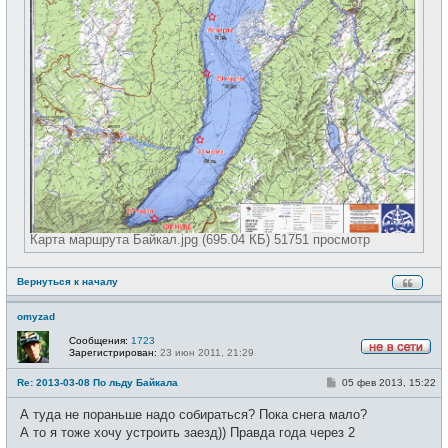
Карта маршрута Байкал.jpg (695.04 КБ) 51751 просмотр
Вернуться к началу
omyzad
Сообщения:
1723
Зарегистрирован:
23 июн 2011, 21:29
Н
е
С
Re: 2013-03-08 По льду Байкала
05 фев 2013, 15:22
в
о
с
о
е
А туда не пораньше надо собираться? Пока снега мало?
б
т
щ
А то я тоже хочу устроить заезд)) Правда года через 2
и
е