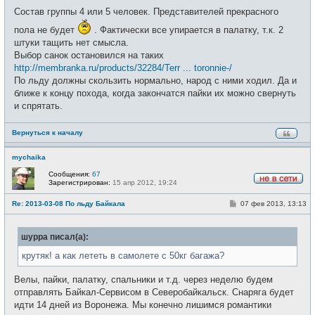
Состав группы 4 или 5 человек. Представителей прекрасного
пола не будет
. Фактически все упирается в палатку, т.к. 2
штуки тащить нет смысла.
Выбор санок остановился на таких
http://membranka.ru/products/32284/Terr ... toronnie-/
По льду должны скользить нормально, народ с ними ходил. Да и
ближе к концу похода, когда закончатся пайки их можно свернуть
и спрятать.
Вернуться к началу
mychaika
Сообщения:
67
Зарегистрирован:
15 апр 2012, 19:24
Н
е
С
Re: 2013-03-08 По льду Байкала
07 фев 2013, 13:13
в
о
с
о
е
б
т
шурра писал(а):
щ
и
е
н
крутяк! а как лететь в самолете с 50кг багажа?
и
е
Велы, пайки, палатку, спальники и т.д. через неделю будем
отправлять Байкал-Сервисом в Северобайкальск. Снаряга будет
идти 14 дней из Воронежа. Мы конечно лишимся романтики