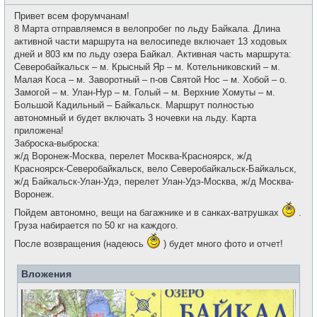
о
с
о
е
Привет всем форумчанам!
б
т
щ
8 Марта отправляемся в велопробег по льду Байкала. Длина
и
е
активной части маршрута на велосипеде включает 13 ходовых
н
и
дней и 803 км по льду озера Байкал. Активная часть маршрута:
е
Северобайкальск – м. Крысный Яр – м. Котельниковский – м.
Малая Коса – м. Заворотный – п-ов Святой Нос – м. Хобой – о.
Замогой – м. Улан-Нур – м. Голый – м. Верхние Хомуты – м.
Большой Кадильный – Байкальск. Маршрут полностью
автономный и будет включать 3 ночевки на льду. Карта
приложена!
Заброска-выброска:
ж/д Воронеж-Москва, перелет Москва-Красноярск, ж/д
Красноярск-Северобайкальск, вело Северобайкальск-Байкальск,
ж/д Байкальск-Улан-Удэ, перелет Улан-Удэ-Москва, ж/д Москва-
Воронеж.
Пойдем автономно, вещи на багажнике и в санках-ватрушках
.
Груза набирается по 50 кг на каждого.
После возвращения (надеюсь
) будет много фото и отчет!
Вложения