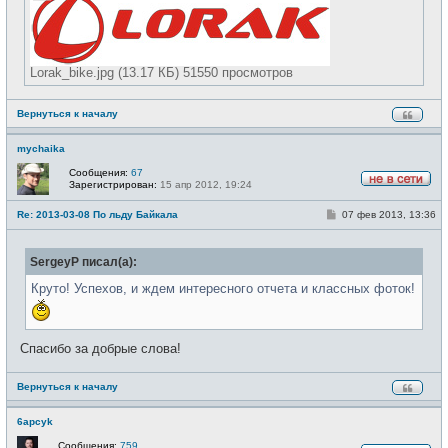
Lorak_bike.jpg (13.17 КБ) 51550 просмотров
Вернуться к началу
mychaika
Сообщения:
67
Зарегистрирован:
15 апр 2012, 19:24
Н
е
С
Re: 2013-03-08 По льду Байкала
07 фев 2013, 13:36
в
о
с
о
е
б
т
SergeyP писал(а):
щ
и
е
н
Круто! Успехов, и ждем интересного отчета и классных фоток!
и
е
Спасибо за добрые слова!
Вернуться к началу
6apcyk
Сообщения:
759