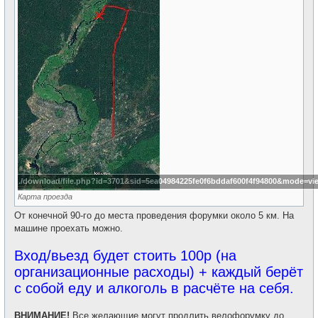
./download/file.php?id=3701&sid=5ea04984225fe0f6bddaf600f4f94800&mode=vi
Карта проезда
От конечной 90-го до места проведения форумки около 5 км. На
машине проехать можно.
Вход/вьезд будет стоить 100р (на
организационные расходы) + каждый берёт
с собой еду и алкоголь в расчёте на себя.
ВНИМАНИЕ!
Все желающие могут продлить велофорумку до