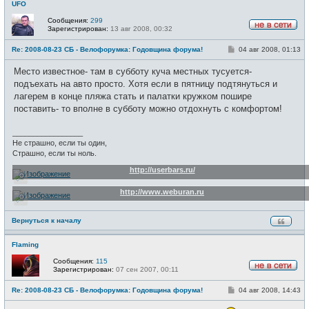
UFO
Сообщения:
299
Зарегистрирован:
13 авг 2008, 00:32
Н
е
С
Re: 2008-08-23 СБ - Велофорумка: Годовщина форума!
04 авг 2008, 01:13
в
о
с
о
е
Место известное- там в субботу куча местных тусуется-
б
т
щ
подъехать на авто просто. Хотя если в пятницу подтянуться и
и
е
лагерем в конце пляжа стать и палатки кружком пошире
н
и
поставить- то вполне в субботу можно отдохнуть с комфортом!
е
_________________
Не страшно, если ты один,
Страшно, если ты ноль.
http://userbars.ru/
http://www.weburan.ru
Вернуться к началу
Flaming
Сообщения:
115
Зарегистрирован:
07 сен 2007, 00:11
Н
е
С
Re: 2008-08-23 СБ - Велофорумка: Годовщина форума!
04 авг 2008, 14:43
в
о
с
о
е