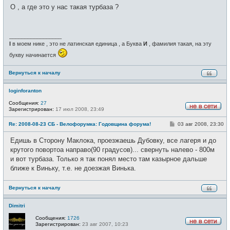
о
е
О , а где это у нас такая турбаза ?
б
т
щ
и
е
н
и
_________________
е
I
в моем нике , это не латинская единица , а Буква
И
, фамилия такая, на эту
букву начинается
Вернуться к началу
loginforanton
Сообщения:
27
Зарегистрирован:
17 июл 2008, 23:49
Н
е
С
Re: 2008-08-23 СБ - Велофорумка: Годовщина форума!
03 авг 2008, 23:30
в
о
с
о
е
Едишь в Сторону Маклока, проезжаешь Дубовку, все лагеря и до
б
т
щ
крутого повортоа направо(90 градусов)... свернуть налево - 800м
и
е
и вот турбаза. Только я так понял место там казырное дальше
н
и
ближе к Виньку, т.е. не доезжая Винька.
е
Вернуться к началу
Dimitri
Сообщения:
1726
Зарегистрирован:
23 авг 2007, 10:23
Н