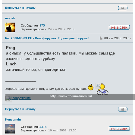
н
и
Вернуться к началу
е
monah
Сообщения:
875
Зарегистрирован:
24 авг 2007, 22:00
Н
е
С
Re: 2008-08-23 СБ - Велофорумка: Годовщина форума!
08 авг 2008, 23:32
в
о
с
о
е
Prog
б
т
щ
а смысл, у большинства есть палатки, мы можем сами где
и
е
захочешь сделать турбазу.
н
и
Linch
е
затачивай топор, он пригодиться
_________________
хорошо там где меня нет, а там где есть еще лучше.
http://www.forum-lines.ru/
Вернуться к началу
Konstantin
Сообщения:
2374
Зарегистрирован:
16 мар 2008, 13:35
Н