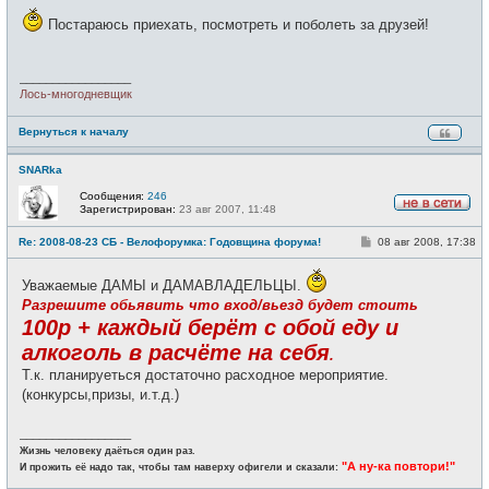
о
е
б
Постараюсь приехать, посмотреть и поболеть за друзей!
т
щ
и
е
н
и
_________________
е
Лось-многодневщик
Вернуться к началу
SNARka
Сообщения:
246
Зарегистрирован:
23 авг 2007, 11:48
Н
е
С
Re: 2008-08-23 СБ - Велофорумка: Годовщина форума!
08 авг 2008, 17:38
в
о
с
о
е
б
Уважаемые ДАМЫ и ДАМАВЛАДЕЛЬЦЫ.
т
щ
и
Разрешите обьявить что вход/вьезд будет стоить
е
н
100р + каждый берёт с обой еду и
и
е
алкоголь в расчёте на себя
.
Т.к. планируеться достаточно расходное мероприятие.
(конкурсы,призы, и.т.д.)
_________________
Жизнь человеку даёться один раз.
"А ну-ка повтори!"
И прожить её надо так, чтобы там наверху офигели и сказали: