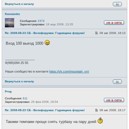
Вернуться к началу
Konstantin
Сообщения:
2374
Зарегистрирован:
16 мар 2008, 13:35
Н
е
С
Re: 2008-08-23 СБ - Велофорумка: Годовщина форума!
08 авг 2008, 18:13
в
о
с
о
е
Вход 100 выход 1000
б
т
щ
и
е
н
и
_________________
е
8(995)094 25 55
Наше сообщество в контакте
https://vk.com/mountain_vrn
Вернуться к началу
Prog
Сообщения:
611
Зарегистрирован:
29 фев 2008, 19:04
Н
е
С
Re: 2008-08-23 СБ - Велофорумка: Годовщина форума!
08 авг 2008, 18:17
в
о
с
о
е
б
Такими темпами проще снять турбазу на пару дней
т
щ
и
е