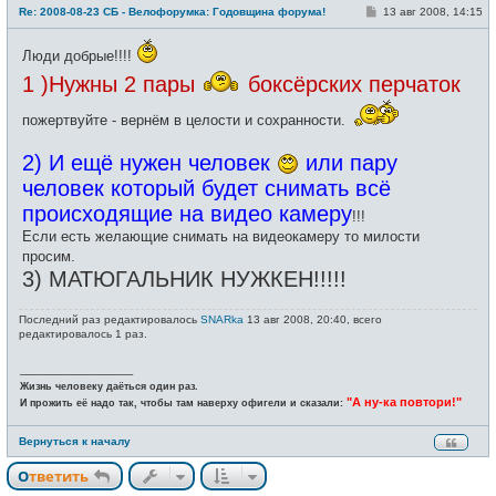
е
С
Re: 2008-08-23 СБ - Велофорумка: Годовщина форума!
13 авг 2008, 14:15
в
о
с
о
е
б
Люди добрые!!!!
т
щ
и
е
1 )Нужны 2 пары
боксёрских перчаток
н
и
е
пожертвуйте - вернём в целости и сохранности.
2) И ещё нужен человек
или пару
человек который будет снимать всё
происходящие на видео камеру
!!!
Если есть желающие снимать на видеокамеру то милости
просим.
3) МАТЮГАЛЬНИК НУЖКЕН!!!!!
Последний раз редактировалось
SNARka
13 авг 2008, 20:40, всего
редактировалось 1 раз.
_________________
Жизнь человеку даёться один раз.
"А ну-ка повтори!"
И прожить её надо так, чтобы там наверху офигели и сказали:
Вернуться к началу
Ответить