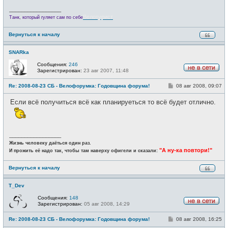
_________________
Велотурист
Танк, который гуляет сам по себе
Вернуться к началу
SNARka
Сообщения:
246
Зарегистрирован:
23 авг 2007, 11:48
Н
е
С
Re: 2008-08-23 СБ - Велофорумка: Годовщина форума!
08 авг 2008, 09:07
в
о
с
о
е
Если всё получиться всё как планируеться то всё будет отлично.
б
т
щ
и
е
н
и
е
_________________
Жизнь человеку даёться один раз.
"А ну-ка повтори!"
И прожить её надо так, чтобы там наверху офигели и сказали:
Вернуться к началу
T_Dev
Сообщения:
148
Зарегистрирован:
05 авг 2008, 14:29
Н
е
С
Re: 2008-08-23 СБ - Велофорумка: Годовщина форума!
08 авг 2008, 16:25
в
о
с