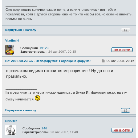
_________________
Оно поди пошто конечно, ежели не че, а если что коснись - вот тебе и
пожалуйста, хотя с другой стороны оно не то что как бы вот, но если не вникать,
весьма не очень.
Вернуться к началу
VladimirI
Сообщения:
19123
Зарегистрирован:
24 авг 2007, 00:35
Н
е
С
Re: 2008-08-23 СБ - Велофорумка: Годовщина форума!
09 авг 2008, 20:46
в
о
с
о
е
с размахом видимо готовится мероприятие ! Ну да оно и
б
т
щ
правильно.
и
е
н
и
_________________
е
I
в моем нике , это не латинская единица , а Буква
И
, фамилия такая, на эту
букву начинается
Вернуться к началу
SNARka
Сообщения:
246
Зарегистрирован:
23 авг 2007, 11:48
Н