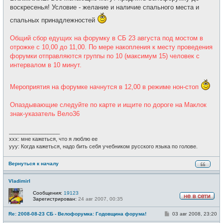
воскресенья! Условие - желание и наличие спального места и
спальных принадлежностей
Общий сбор едущих на форумку в СБ 23 августа под мостом в
отрожке с 10,00 до 11,00. По мере накопления к месту проведения
форумки отправляются группы по 10 (максимум 15) человек с
интервалом в 10 минут.
Мероприятия на форумке начнутся в 12,00 в режиме нон-стоп
Опаздывающие следуйте по карте и ищите по дороге на Маклок
знак-указатель Вело36
_________________
xxx: мне кажеться, что я люблю ее
yyy: Когда кажеться, надо бить себя учебником русского языка по голове.
Вернуться к началу
VladimirI
Сообщения:
19123
Зарегистрирован:
24 авг 2007, 00:35
Н
е
С
Re: 2008-08-23 СБ - Велофорумка: Годовщина форума!
03 авг 2008, 23:20
в
о
с