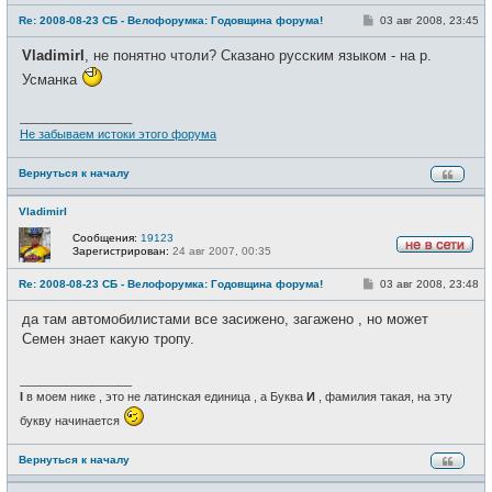
е
С
Re: 2008-08-23 СБ - Велофорумка: Годовщина форума!
03 авг 2008, 23:45
в
о
с
о
е
VladimirI
, не понятно чтоли? Сказано русским языком - на р.
б
т
щ
и
Усманка
е
н
и
_________________
е
Не забываем истоки этого форума
Вернуться к началу
VladimirI
Сообщения:
19123
Зарегистрирован:
24 авг 2007, 00:35
Н
е
С
Re: 2008-08-23 СБ - Велофорумка: Годовщина форума!
03 авг 2008, 23:48
в
о
с
о
е
да там автомобилистами все засижено, загажено , но может
б
т
щ
Семен знает какую тропу.
и
е
н
и
_________________
е
I
в моем нике , это не латинская единица , а Буква
И
, фамилия такая, на эту
букву начинается
Вернуться к началу