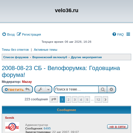
velo36.ru
Вход
Регистрация
FAQ
Текущее время: 06 авг 2026, 16:26
Темы без ответов
|
Активные темы
Список форумов
Воронежский велоклуб
Другие мероприятия
2008-08-23 СБ - Велофорумка: Годовщина
форума!
Модератор:
Mazay
Поиск
Расшире
Ответить
Страница
1
из
12
223 сообщения
1
2
3
4
5
12
…
След.
Сообщение
Semik
Администратор
Сообщения:
6495
Н
Зарегистрирован:
22 авг 2007, 09:07