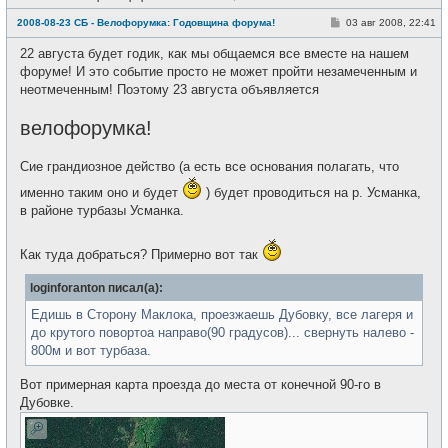
е
в
С
2008-08-23 СБ - Велофорумка: Годовщина форума!
03 авг 2008, 22:41
с
о
е
о
22 августа будет годик, как мы общаемся все вместе на нашем
т
б
и
щ
форуме! И это событие просто не может пройти незамеченным и
е
неотмеченным! Поэтому 23 августа объявляется
н
и
е
велофорумка!
Сие грандиозное действо (а есть все основания полагать, что
именно таким оно и будет
) будет проводиться на р. Усманка,
в районе турбазы Усманка.
Как туда добраться? Примерно вот так
loginforanton писал(а):
Едишь в Сторону Маклока, проезжаешь Дубовку, все лагеря и
до крутого повортоа направо(90 градусов)... свернуть налево -
800м и вот турбаза.
Вот примерная карта проезда до места от конечной 90-го в
Дубовке.