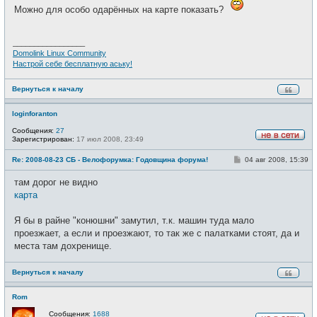
б
т
Можно для особо одарённых на карте показать?
щ
и
е
н
и
_________________
е
Domolink Linux Community
Настрой себе бесплатную аську!
Вернуться к началу
loginforanton
Сообщения:
27
Зарегистрирован:
17 июл 2008, 23:49
Н
е
С
Re: 2008-08-23 СБ - Велофорумка: Годовщина форума!
04 авг 2008, 15:39
в
о
с
о
е
там дорог не видно
б
т
щ
карта
и
е
н
и
Я бы в райне "конюшни" замутил, т.к. машин туда мало
е
проезжает, а если и проезжают, то так же с палатками стоят, да и
места там дохренище.
Вернуться к началу
Rom
Сообщения:
1688