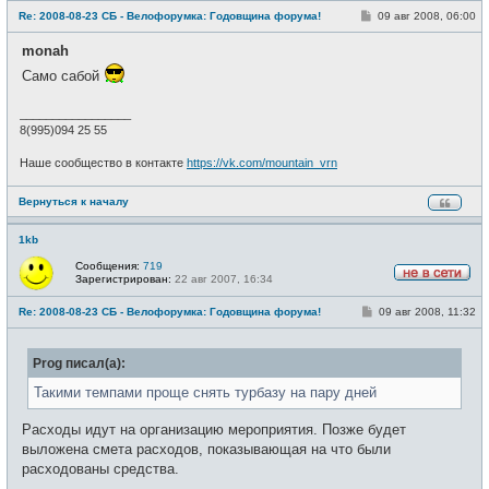
е
С
Re: 2008-08-23 СБ - Велофорумка: Годовщина форума!
09 авг 2008, 06:00
в
о
с
о
е
monah
б
т
щ
и
Само сабой
е
н
и
_________________
е
8(995)094 25 55
Наше сообщество в контакте
https://vk.com/mountain_vrn
Вернуться к началу
1kb
Сообщения:
719
Зарегистрирован:
22 авг 2007, 16:34
Н
е
С
Re: 2008-08-23 СБ - Велофорумка: Годовщина форума!
09 авг 2008, 11:32
в
о
с
о
е
б
т
Prog писал(а):
щ
и
е
н
Такими темпами проще снять турбазу на пару дней
и
е
Расходы идут на организацию мероприятия. Позже будет
выложена смета расходов, показывающая на что были
расходованы средства.