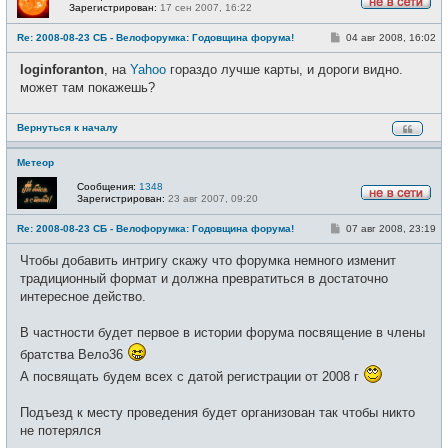
Зарегистрирован:
17 сен 2007, 16:22
Н
е
С
Re: 2008-08-23 СБ - Велофорумка: Годовщина форума!
04 авг 2008, 16:02
в
о
с
о
е
loginforanton
, на
Yahoo
гораздо лучше карты, и дороги видно.
б
т
щ
может там покажешь?
и
е
н
и
Вернуться к началу
е
Метеор
Сообщения:
1348
Зарегистрирован:
23 авг 2007, 09:20
Н
е
С
Re: 2008-08-23 СБ - Велофорумка: Годовщина форума!
07 авг 2008, 23:19
в
о
с
о
е
Чтобы добавить интригу скажу что форумка немного изменит
б
т
щ
традиционный формат и должна превратиться в достаточно
и
е
интересное действо.
н
и
е
В частности будет первое в истории форума посвящение в члены
братства Вело36
А посвящать будем всех с датой регистрации от 2008 г
Подъезд к месту проведения будет организован так чтобы никто
не потерялся