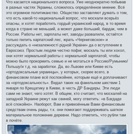
Что касается национального вопроса. Уже неоднократно побывав
в разных частях Украины, сложилось определённое мнение. Всё
это огромное политиканство. Общество заставляют думать о том,
что есть какой-то национальный вопрос, что москали всерьёз
опасны, и хотят поработить гордый украинский народ, в то время
когда в стране не меньший, а может даже больший, бардак, чем в
России. Работы нет, зарплаты нет, заводы развалили, остаётся
только пилить карпатский лес, жрать «Черниговское» и
рассуждать о «незалежностi рідной Украiни» да о вступлении в
Евросоюз. Простым людям честно пофиг, москаль ты или хохол,
они хотят нормальной работы с нормальной зарплатой, чтобы
можно было прокормить семью и не мотаться в Россию/Румынию/
Польшу/и т.д. на заработки. Да, во Львове или Киеве есть
«ортодоксальные украинцы», у которых, скорее всего, в
финансовом плане всё поспокойнее, которым ещё и доплачивают
за «ортодоксальность». Видал таких на факельном шествии 1
января по Крещатику в Киеве, в честь ДР Бандеры. Эти люди
сами не знают, чего хотят. В общем, кто считает, что москалей на
западной Украине режут как свиней, могу ответить: «в Багдаде
всё спокойно». Наоборот, Вам и привезённым Вами финансовым
средствам очень рады, т.к. они помогают поддерживать шаткое
материальное положение деревни. Надо отметить, что рубли там
в почёте.