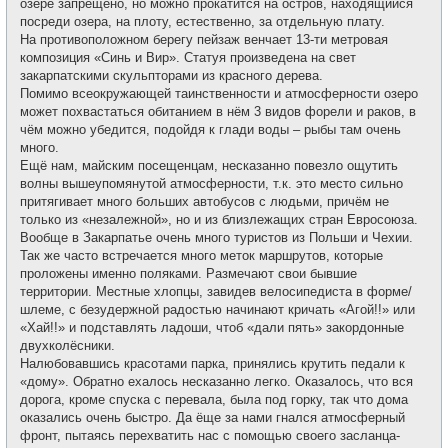
озере запрещено, но можно прокатится на остров, находящийся
посреди озера, на плоту, естественно, за отдельную плату.
На противоположном берегу пейзаж венчает 13-ти метровая
композиция «Синь и Вир». Статуя произведена на свет
закарпатскими скульпторами из красного дерева.
Помимо всеокружающей таинственности и атмосферности озеро
может похвастаться обитанием в нём 3 видов форели и раков, в
чём можно убедится, подойдя к глади воды – рыбы там очень
много.
Ещё нам, майским посещенцам, несказанно повезло ощутить
волны вышеупомянутой атмосферности, т.к. это место сильно
притягивает много больших автобусов с людьми, причём не
только из «незалежной», но и из близлежащих стран Евросоюза.
Вообще в Закарпатье очень много туристов из Польши и Чехии.
Так же часто встречается много меток маршрутов, которые
проложены именно поляками. Размечают свои бывшие
территории. Местные хлопцы, завидев велосипедиста в форме/
шлеме, с безудержной радостью начинают кричать «Агой!!» или
«Хай!!» и подставлять ладоши, чтоб «дали пять» закордонные
двухколёсники.
Налюбовавшись красотами парка, принялись крутить педали к
«дому». Обратно ехалось несказанно легко. Оказалось, что вся
дорога, кроме спуска с перевала, была под горку, так что дома
оказались очень быстро. Да ёще за нами гнался атмосферный
фронт, пытаясь перехватить нас с помощью своего засланца-