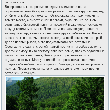
ретировался.
Возвращаясь к той развилке, где мы были облаяны, я
опрометчиво шёл быстрее и оторвался от костяка группы вперёд,
о чём очень быстро пожалел. Отара оказалась практически на
том же месте, а вместе с ней и собаки, охраняющие её. Псы
отличались быстротой принятия решений и уже через несколько
секунд мчались на меня. Я же, потупив пару секунд, понял, что
нахожусь в окружении этих не очень дружелюбных псин. Как и во
всех стаях, в этой был вожак, заводила всей компании, который
делал первый рывок, а его подхватывали все остальные.
Осознав, что один я с одной палкой против пяти собак выстоять
долго не смогу, и что пастуху явно всё равно, что его подопечные
могут загрызть человека, было принято решение валить
подальше от них. Махнув палкой в сторону собак послабее,
создав себе небольшой коридор из блокады, со всех ног ринулся
на утёк. Прорыв оказал положительное действие – мои портки
остались не тронуты.