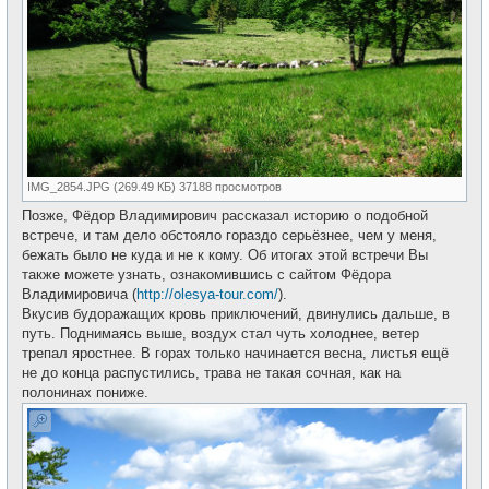
IMG_2854.JPG (269.49 КБ) 37188 просмотров
Позже, Фёдор Владимирович рассказал историю о подобной
встрече, и там дело обстояло гораздо серьёзнее, чем у меня,
бежать было не куда и не к кому. Об итогах этой встречи Вы
также можете узнать, ознакомившись с сайтом Фёдора
Владимировича (
http://olesya-tour.com/
).
Вкусив будоражащих кровь приключений, двинулись дальше, в
путь. Поднимаясь выше, воздух стал чуть холоднее, ветер
трепал яростнее. В горах только начинается весна, листья ещё
не до конца распустились, трава не такая сочная, как на
полонинах пониже.