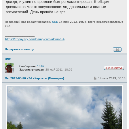
дождя, и ужин по времени был регламентирован. В общем,
доехали на место засухо/засветло, довольные и полные
впечатлений. День прошёл не зря.
Последний раз редактировалось
UNE
14 июн 2013, 16:34, всего редактировалось 5
раз.
_________________
https://tropayary.bandcamp.com/album/--4
Вернуться к началу
UNE
Сообщения:
1316
Зарегистрирован:
28 май 2011, 18:05
Н
е
С
Re: 2013-05-16 - 24 - Карпаты (Межгорье)
14 июн 2013, 00:18
в
о
с
о
е
б
т
щ
и
е
н
и
е