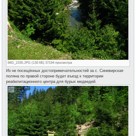
IMG_2335.JPG (130 КБ) 37194 просмотра
Из не посещённых достопримечательностей за с. Синевирская
поляна по правой стороне будет въезд к территории
реабилитационного центра для бурых медведей.