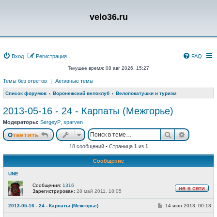
velo36.ru
Вход
Регистрация
FAQ
Текущее время: 08 авг 2026, 15:27
Темы без ответов
|
Активные темы
Список форумов
Воронежский велоклуб
Велопокатушки и туризм
2013-05-16 - 24 - Карпаты (Межгорье)
Модераторы:
SergeyP
,
sparven
Поиск
Расшире
Ответить
18 сообщений • Страница
1
из
1
Сообщение
UNE
Сообщения:
1316
Зарегистрирован:
28 май 2011, 18:05
Н
е
С
2013-05-16 - 24 - Карпаты (Межгорье)
14 июн 2013, 00:13
в
о
с
о