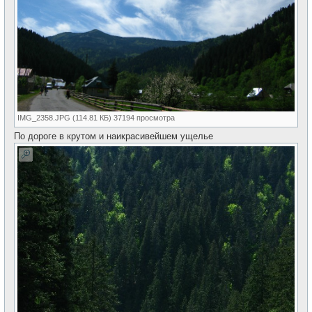
IMG_2358.JPG (114.81 КБ) 37194 просмотра
По дороге в крутом и наикрасивейшем ущелье