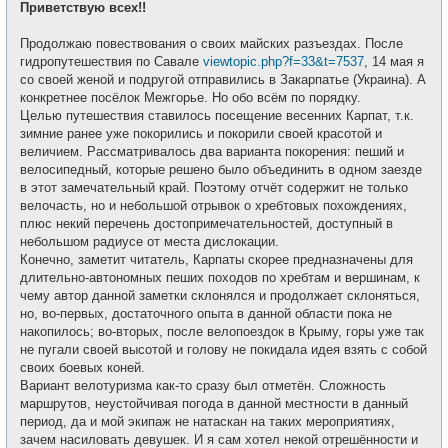
е
Приветствую всех!!
б
т
щ
и
е
Продолжаю повествования о своих майских разъездах. После
н
и
гидропутешествия по Савале
viewtopic.php?f=33&t=7537
, 14 мая я
е
со своей женой и подругой отправились в Закарпатье (Украина). А
конкретнее посёлок Межгорье. Но обо всём по порядку.
Целью путешествия ставилось посещение весенних Карпат, т.к.
зимние ранее уже покорились и покорили своей красотой и
величием. Рассматривалось два варианта покорения: пеший и
велосипедный, которые решено было объединить в одном заезде
в этот замечательный край. Поэтому отчёт содержит не только
велочасть, но и небольшой отрывок о хребтовых похождениях,
плюс некий перечень достопримечательностей, доступный в
небольшом радиусе от места дислокации.
Конечно, заметит читатель, Карпаты скорее предназначены для
длительно-автономных пеших походов по хребтам и вершинам, к
чему автор данной заметки склонялся и продолжает склоняться,
но, во-первых, достаточного опыта в данной области пока не
накопилось; во-вторых, после велопоездок в Крыму, горы уже так
не пугали своей высотой и голову не покидала идея взять с собой
своих боевых коней.
Вариант велотуризма как-то сразу был отметён. Сложность
маршрутов, неустойчивая погода в данной местности в данный
период, да и мой экипаж не натаскан на таких мероприятиях,
зачем насиловать девушек. И я сам хотел некой отрешённости и