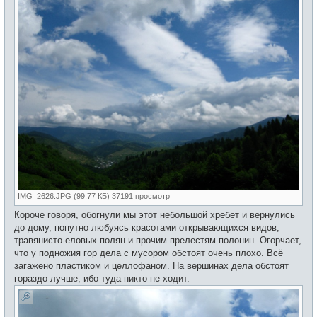
IMG_2626.JPG (99.77 КБ) 37191 просмотр
Короче говоря, обогнули мы этот небольшой хребет и вернулись
до дому, попутно любуясь красотами открывающихся видов,
травянисто-еловых полян и прочим прелестям полонин. Огорчает,
что у подножия гор дела с мусором обстоят очень плохо. Всё
загажено пластиком и целлофаном. На вершинах дела обстоят
гораздо лучше, ибо туда никто не ходит.