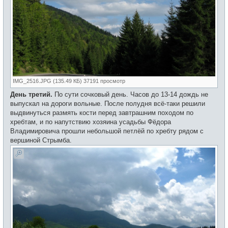
IMG_2516.JPG (135.49 КБ) 37191 просмотр
День третий.
По сути сочковый день. Часов до 13-14 дождь не
выпускал на дороги вольные. После полудня всё-таки решили
выдвинуться размять кости перед завтрашним походом по
хребтам, и по напутствию хозяина усадьбы Фёдора
Владимировича прошли небольшой петлёй по хребту рядом с
вершиной Стрымба.