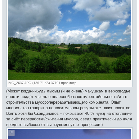
IMG_2637.JPG (136.71 КБ) 37191 просмотр
(Может когда-нибудь лысым (и не очень) макушкам в верховодье
власти придёт мысль о целесообразности/рентабельности/и т.п.
строительства мусороперерабатывающего комбината. Опыт
многих стан говорит о положительном результате таких проектов.
Взять хотя бы Скандинавов – покрывают 40 % нужд на отопление
за счёт переработки/сжигания мусора, сведя практически до нуля
вредные выбросы от вышеупомянутых процессов.)