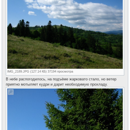
IMG_2189.JPG (127.14 КБ) 37194 просмотра
В небе распогодилось, на подъёме жарковато стало, но ветер
приятно мотыляет кудри и дарит необходимую прохладу.