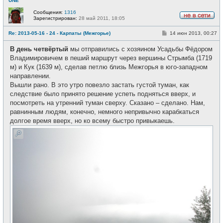
UNE
Сообщения:
1316
Зарегистрирован:
28 май 2011, 18:05
Н
е
С
Re: 2013-05-16 - 24 - Карпаты (Межгорье)
14 июн 2013, 00:27
в
о
с
о
е
В день четвёртый
мы отправились с хозяином Усадьбы Фёдором
б
т
щ
Владимировичем в пеший маршрут через вершины Стрымба (1719
и
е
м) и Кук (1639 м), сделав петлю близь Межгорья в юго-западном
н
и
направлении.
е
Вышли рано. В это утро повезло застать густой туман, как
следствие было принято решение успеть подняться вверх, и
посмотреть на утренний туман сверху. Сказано – сделано. Нам,
равнинным людям, конечно, немного непривычно карабкаться
долгое время вверх, но ко всему быстро привыкаешь.