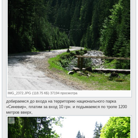
IMG_2372.JPG (118.75 КБ) 37194 просмотра
добираемся до входа на территорию национального парка
«Синевир», платим за вход 10 грн. и подымаемся по тропе 1200
метров вверх,