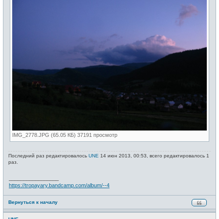
IMG_2778.JPG (65.05 КБ) 37191 просмотр
Последний раз редактировалось
UNE
14 июн 2013, 00:53, всего редактировалось 1
раз.
_________________
https://tropayary.bandcamp.com/album/--4
Вернуться к началу