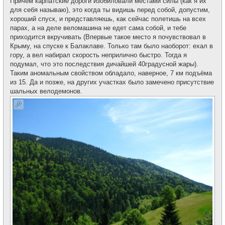
Причём карпатские дороги изобиловали местами силы (как я их
для себя называю), это когда ты видишь перед собой, допустим,
хороший спуск, и представляешь, как сейчас полетишь на всех
парах, а на деле веломашина не едет сама собой, и тебе
приходится вкручивать (Впервые такое место я почувствовал в
Крыму, на спуске к Балаклаве. Только там было наоборот: ехал в
гору, а вел набирал скорость неприлично быстро. Тогда я
подумал, что это последствия дичайшей 40градусной жары).
Таким аномальным свойством обладало, наверное, 7 км подъёма
из 15. Да и позже, на других участках было замечено присутствие
шальных велодемонов.