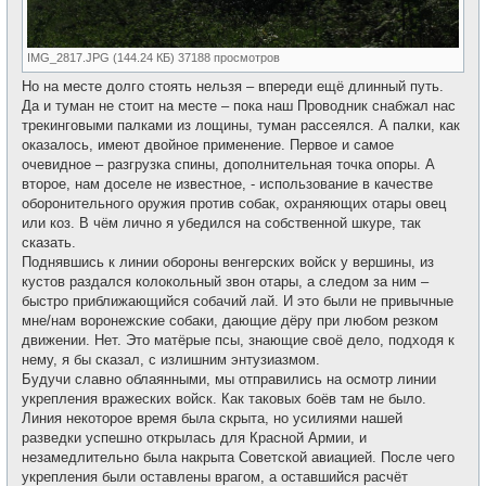
IMG_2817.JPG (144.24 КБ) 37188 просмотров
Но на месте долго стоять нельзя – впереди ещё длинный путь.
Да и туман не стоит на месте – пока наш Проводник снабжал нас
трекинговыми палками из лощины, туман рассеялся. А палки, как
оказалось, имеют двойное применение. Первое и самое
очевидное – разгрузка спины, дополнительная точка опоры. А
второе, нам доселе не известное, - использование в качестве
оборонительного оружия против собак, охраняющих отары овец
или коз. В чём лично я убедился на собственной шкуре, так
сказать.
Поднявшись к линии обороны венгерских войск у вершины, из
кустов раздался колокольный звон отары, а следом за ним –
быстро приближающийся собачий лай. И это были не привычные
мне/нам воронежские собаки, дающие дёру при любом резком
движении. Нет. Это матёрые псы, знающие своё дело, подходя к
нему, я бы сказал, с излишним энтузиазмом.
Будучи славно облаянными, мы отправились на осмотр линии
укрепления вражеских войск. Как таковых боёв там не было.
Линия некоторое время была скрыта, но усилиями нашей
разведки успешно открылась для Красной Армии, и
незамедлительно была накрыта Советской авиацией. После чего
укрепления были оставлены врагом, а оставшийся расчёт