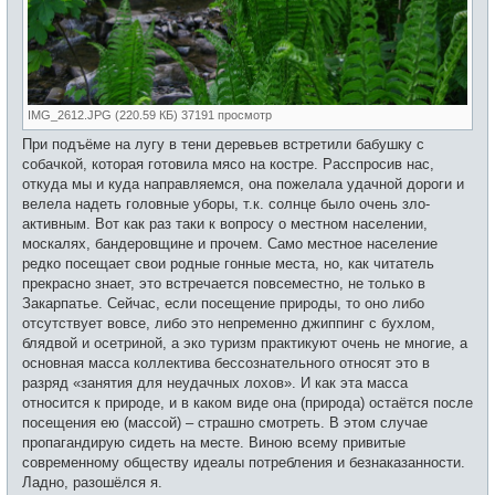
IMG_2612.JPG (220.59 КБ) 37191 просмотр
При подъёме на лугу в тени деревьев встретили бабушку с
собачкой, которая готовила мясо на костре. Расспросив нас,
откуда мы и куда направляемся, она пожелала удачной дороги и
велела надеть головные уборы, т.к. солнце было очень зло-
активным. Вот как раз таки к вопросу о местном населении,
москалях, бандеровщине и прочем. Само местное население
редко посещает свои родные гонные места, но, как читатель
прекрасно знает, это встречается повсеместно, не только в
Закарпатье. Сейчас, если посещение природы, то оно либо
отсутствует вовсе, либо это непременно джиппинг с бухлом,
блядвой и осетриной, а эко туризм практикуют очень не многие, а
основная масса коллектива бессознательного относят это в
разряд «занятия для неудачных лохов». И как эта масса
относится к природе, и в каком виде она (природа) остаётся после
посещения ею (массой) – страшно смотреть. В этом случае
пропагандирую сидеть на месте. Виною всему привитые
современному обществу идеалы потребления и безнаказанности.
Ладно, разошёлся я.