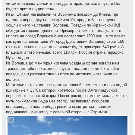
читайте отзывы, делайте выводы, отправляйтесь в путь и Вы
будете приятно удивлены.
Итак, 14 мая мы выбыли из Воронежа поездом до Киева, где
сделали пересадку на поезд Киев-Ужгород, и благополучно
сошли с него на станции Воловец. Поездки по Украинской ЖД
обходятся гораздо дешевле. Пример: стоимость плацкартного
билета на поезд Воронеж-Киев составляет 1300 руб., в то время
как купе на поезд Киев-Ужгород (до станции Воловец) стоит 150
грн. (что на нашенские деревянные будет примерно 640 руб.). А
плацкарт и того меньше, всего 110 грн. Россия страна парадокс.
Ну да ладно.
Из Воловца до Межгорья хозяева усадьбы организовали нам
трансферт, ибо не хотелось крутить педали после 2-х дней в
поезде, да и рюкзаки тянули к земле-матушке, хотя были не
велики.
Межгорье встречало нас долгожеланной свежестью и прохладой
(шикарные + 23°С), которой хотелось после 30-ти градусной
воронежско-киевской жары. Позавтракав, разместились на месте,
чуть покимарили (куда без этого), распаковали/собрали
велосипеды и после обеда решили осмотреться, пешком
поднявшись на лысину с северной стороны г. Стрымба.