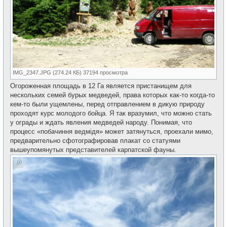
IMG_2347.JPG (274.24 КБ) 37194 просмотра
Огороженная площадь в 12 Га является пристанищем для
нескольких семей бурых медведей, права которых как-то когда-то
кем-то были ущемлены, перед отправлением в дикую природу
проходят курс молодого бойца. Я так вразумил, что можно стать
у ограды и ждать явления медведей народу. Понимая, что
процесс «побачиння ведмідя» может затянуться, проехали мимо,
предварительно сфотографировав плакат со статуями
вышеупомянутых представителей карпатской фауны.