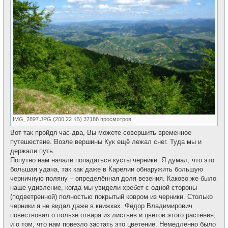
IMG_2897.JPG (200.22 КБ) 37188 просмотров
Вот так пройдя час-два, Вы можете совершить временное
путешествие. Возле вершины Кук ещё лежал снег. Туда мы и
держали путь.
Попутно нам начали попадаться кусты черники. Я думал, что это
большая удача, так как даже в Карелии обнаружить большую
черничную поляну – определённая доля везения. Каково же было
наше удивление, когда мы увидели хребет с одной стороны
(подветренной) полностью покрытый ковром из черники. Столько
черники я не видал даже в книжках. Фёдор Владимирович
повествовал о пользе отвара из листьев и цветов этого растения,
и о том, что нам повезло застать это цветение. Немедленно было