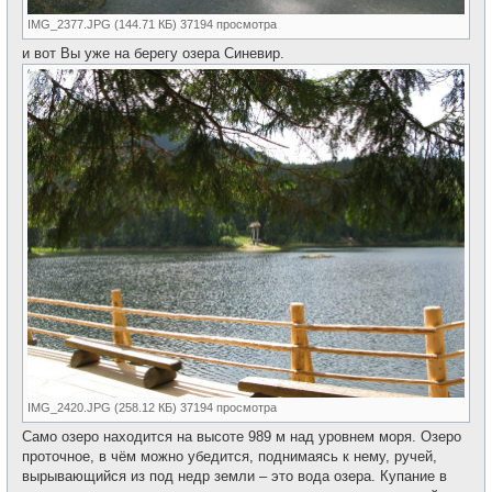
IMG_2377.JPG (144.71 КБ) 37194 просмотра
и вот Вы уже на берегу озера Синевир.
IMG_2420.JPG (258.12 КБ) 37194 просмотра
Само озеро находится на высоте 989 м над уровнем моря. Озеро
проточное, в чём можно убедится, поднимаясь к нему, ручей,
вырывающийся из под недр земли – это вода озера. Купание в