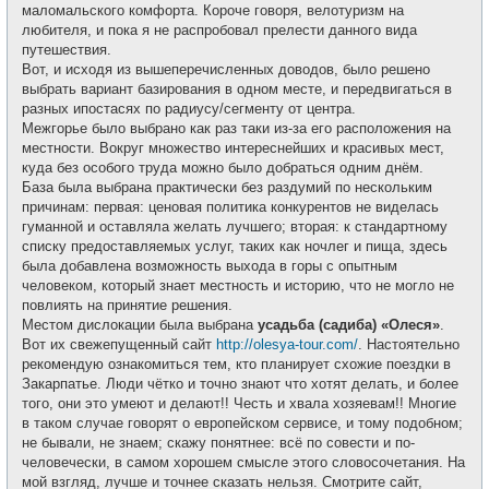
маломальского комфорта. Короче говоря, велотуризм на
любителя, и пока я не распробовал прелести данного вида
путешествия.
Вот, и исходя из вышеперечисленных доводов, было решено
выбрать вариант базирования в одном месте, и передвигаться в
разных ипостасях по радиусу/сегменту от центра.
Межгорье было выбрано как раз таки из-за его расположения на
местности. Вокруг множество интереснейших и красивых мест,
куда без особого труда можно было добраться одним днём.
База была выбрана практически без раздумий по нескольким
причинам: первая: ценовая политика конкурентов не виделась
гуманной и оставляла желать лучшего; вторая: к стандартному
списку предоставляемых услуг, таких как ночлег и пища, здесь
была добавлена возможность выхода в горы с опытным
человеком, который знает местность и историю, что не могло не
повлиять на принятие решения.
Местом дислокации была выбрана
усадьба (садиба) «Олеся»
.
Вот их свежепущенный сайт
http://olesya-tour.com/
. Настоятельно
рекомендую ознакомиться тем, кто планирует схожие поездки в
Закарпатье. Люди чётко и точно знают что хотят делать, и более
того, они это умеют и делают!! Честь и хвала хозяевам!! Многие
в таком случае говорят о европейском сервисе, и тому подобном;
не бывали, не знаем; скажу понятнее: всё по совести и по-
человечески, в самом хорошем смысле этого словосочетания. На
мой взгляд, лучше и точнее сказать нельзя. Смотрите сайт,