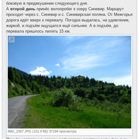
боковую в предвкушении следующего дня.
А
второй день
принёс велопробег к озеру Синевир. Маршрут
проходит через с. Синевир и с. Синевирская поляна. От Межгорья
дорога идёт вверх к перевалу. Погодка выдалась, на удивление,
жаркой, и подъём ощущался ещё сильнее. А в подъём, до
перевала пришлось пилить 15 км.
IMG_2307.JPG (151.9 КБ) 37194 просмотра