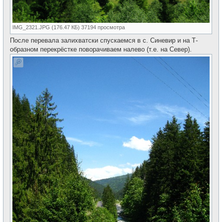
IMG_2321.JPG (176.47 КБ) 37194 просмотра
После перевала залихватски спускаемся в с. Синевир и на Т-
образном перекрёстке поворачиваем налево (т.е. на Север).