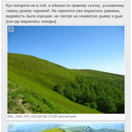
Кук покоряли не в лоб, а обошли по правому склону, усыпанному
сверху донизу черникой. На горизонте уже виднелись равнины,
видимость была хорошая, не смотря на синеватую дымку и дым
(кое-где виднелись пожары).
IMG_2960.JPG (153.89 КБ) 37188 просмотров