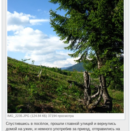
IMG_2235.JPG (124.84 КБ) 37194 просмотра
Спустившись в посёлок, прошли главной улицей и вернулись
домой на ужин, и немного употребив за приезд, отправились на