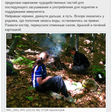
проделано нарезание чудодейственных частей для
последующего засушивания и употребления для поднятия и
поддержания иммунитета.
Набравши черники, двинули дальше, в путь. Вскоре оказались у
родника, где пополнив запасы воды, остановились на привал.
Развели костёр, перекусили отменным салом, брынзой и печёной
картошкой.
IMG_2951.JPG (222.91 КБ) 37188 просмотров