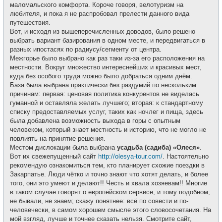
маломальского комфорта. Короче говоря, велотуризм на
любителя, и пока я не распробовал прелести данного вида
путешествия.
Вот, и исходя из вышеперечисленных доводов, было решено
выбрать вариант базирования в одном месте, и передвигаться в
разных ипостасях по радиусу/сегменту от центра.
Межгорье было выбрано как раз таки из-за его расположения на
местности. Вокруг множество интереснейших и красивых мест,
куда без особого труда можно было добраться одним днём.
База была выбрана практически без раздумий по нескольким
причинам: первая: ценовая политика конкурентов не виделась
гуманной и оставляла желать лучшего; вторая: к стандартному
списку предоставляемых услуг, таких как ночлег и пища, здесь
была добавлена возможность выхода в горы с опытным
человеком, который знает местность и историю, что не могло не
повлиять на принятие решения.
Местом дислокации была выбрана
усадьба (садиба) «Олеся»
.
Вот их свежепущенный сайт
http://olesya-tour.com/
. Настоятельно
рекомендую ознакомиться тем, кто планирует схожие поездки в
Закарпатье. Люди чётко и точно знают что хотят делать, и более
того, они это умеют и делают!! Честь и хвала хозяевам!! Многие
в таком случае говорят о европейском сервисе, и тому подобном;
не бывали, не знаем; скажу понятнее: всё по совести и по-
человечески, в самом хорошем смысле этого словосочетания. На
мой взгляд, лучше и точнее сказать нельзя. Смотрите сайт,