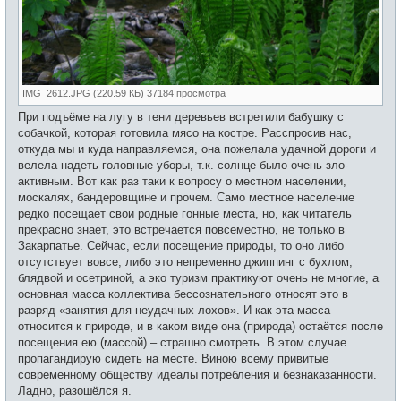
IMG_2612.JPG (220.59 КБ) 37184 просмотра
При подъёме на лугу в тени деревьев встретили бабушку с
собачкой, которая готовила мясо на костре. Расспросив нас,
откуда мы и куда направляемся, она пожелала удачной дороги и
велела надеть головные уборы, т.к. солнце было очень зло-
активным. Вот как раз таки к вопросу о местном населении,
москалях, бандеровщине и прочем. Само местное население
редко посещает свои родные гонные места, но, как читатель
прекрасно знает, это встречается повсеместно, не только в
Закарпатье. Сейчас, если посещение природы, то оно либо
отсутствует вовсе, либо это непременно джиппинг с бухлом,
блядвой и осетриной, а эко туризм практикуют очень не многие, а
основная масса коллектива бессознательного относят это в
разряд «занятия для неудачных лохов». И как эта масса
относится к природе, и в каком виде она (природа) остаётся после
посещения ею (массой) – страшно смотреть. В этом случае
пропагандирую сидеть на месте. Виною всему привитые
современному обществу идеалы потребления и безнаказанности.
Ладно, разошёлся я.