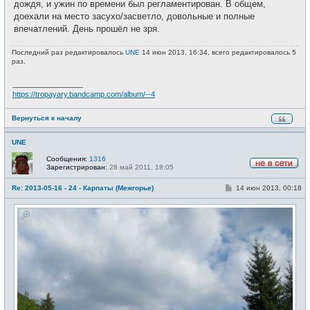
дождя, и ужин по времени был регламентирован. В общем,
доехали на место засухо/засветло, довольные и полные
впечатлений. День прошёл не зря.
Последний раз редактировалось
UNE
14 июн 2013, 16:34, всего редактировалось 5
раз.
_________________
https://tropayary.bandcamp.com/album/--4
Вернуться к началу
UNE
Сообщения:
1316
Зарегистрирован:
28 май 2011, 18:05
Н
е
С
Re: 2013-05-16 - 24 - Карпаты (Межгорье)
14 июн 2013, 00:18
в
о
с
о
е
б
т
щ
и
е
н
и
е