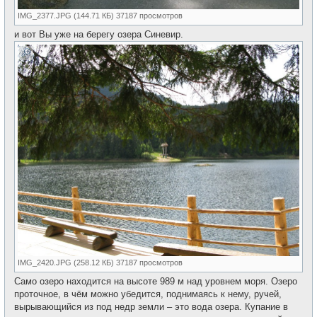
IMG_2377.JPG (144.71 КБ) 37187 просмотров
и вот Вы уже на берегу озера Синевир.
IMG_2420.JPG (258.12 КБ) 37187 просмотров
Само озеро находится на высоте 989 м над уровнем моря. Озеро
проточное, в чём можно убедится, поднимаясь к нему, ручей,
вырывающийся из под недр земли – это вода озера. Купание в