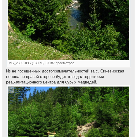
IMG_2335.JPG (130 КБ) 37187 просмотров
Из не посещённых достопримечательностей за с. Синевирская
поляна по правой стороне будет въезд к территории
реабилитационного центра для бурых медведей.