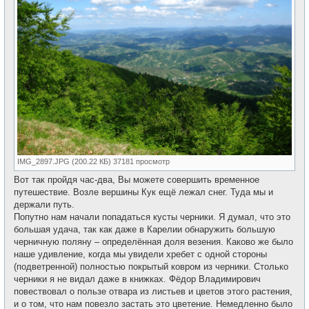
IMG_2897.JPG (200.22 КБ) 37181 просмотр
Вот так пройдя час-два, Вы можете совершить временное
путешествие. Возле вершины Кук ещё лежал снег. Туда мы и
держали путь.
Попутно нам начали попадаться кусты черники. Я думал, что это
большая удача, так как даже в Карелии обнаружить большую
черничную поляну – определённая доля везения. Каково же было
наше удивление, когда мы увидели хребет с одной стороны
(подветренной) полностью покрытый ковром из черники. Столько
черники я не видал даже в книжках. Фёдор Владимирович
повествовал о пользе отвара из листьев и цветов этого растения,
и о том, что нам повезло застать это цветение. Немедленно было