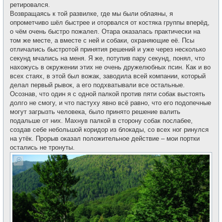
ретировался.
Возвращаясь к той развилке, где мы были облаяны, я
опрометчиво шёл быстрее и оторвался от костяка группы вперёд,
о чём очень быстро пожалел. Отара оказалась практически на
том же месте, а вместе с ней и собаки, охраняющие её. Псы
отличались быстротой принятия решений и уже через несколько
секунд мчались на меня. Я же, потупив пару секунд, понял, что
нахожусь в окружении этих не очень дружелюбных псин. Как и во
всех стаях, в этой был вожак, заводила всей компании, который
делал первый рывок, а его подхватывали все остальные.
Осознав, что один я с одной палкой против пяти собак выстоять
долго не смогу, и что пастуху явно всё равно, что его подопечные
могут загрызть человека, было принято решение валить
подальше от них. Махнув палкой в сторону собак послабее,
создав себе небольшой коридор из блокады, со всех ног ринулся
на утёк. Прорыв оказал положительное действие – мои портки
остались не тронуты.