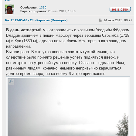
UNE
Сообщения:
1316
Зарегистрирован:
28 май 2011, 18:05
Н
е
С
Re: 2013-05-16 - 24 - Карпаты (Межгорье)
14 июн 2013, 00:27
в
о
с
о
е
В день четвёртый
мы отправились с хозяином Усадьбы Фёдором
б
т
щ
Владимировичем в пеший маршрут через вершины Стрымба (1719
и
е
м) и Кук (1639 м), сделав петлю близь Межгорья в юго-западном
н
и
направлении.
е
Вышли рано. В это утро повезло застать густой туман, как
следствие было принято решение успеть подняться вверх, и
посмотреть на утренний туман сверху. Сказано – сделано. Нам,
равнинным людям, конечно, немного непривычно карабкаться
долгое время вверх, но ко всему быстро привыкаешь.