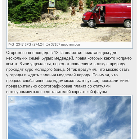
IMG_2347.JPG (274.24 КБ) 37187 просмотров
Огороженная площадь в 12 Га является пристанищем для
нескольких семей бурых медведей, права которых как-то когда-то
кем-то были ущемлены, перед отправлением в дикую природу
проходят курс молодого бойца. Я так вразумил, что можно стать
у ограды и ждать явления медведей народу. Понимая, что
процесс «побачиння ведмідя» может затянуться, проехали мимо,
предварительно сфотографировав плакат со статуями
вышеупомянутых представителей карпатской фауны.