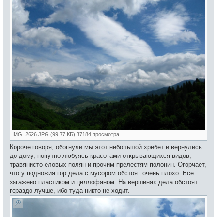
IMG_2626.JPG (99.77 КБ) 37184 просмотра
Короче говоря, обогнули мы этот небольшой хребет и вернулись
до дому, попутно любуясь красотами открывающихся видов,
травянисто-еловых полян и прочим прелестям полонин. Огорчает,
что у подножия гор дела с мусором обстоят очень плохо. Всё
загажено пластиком и целлофаном. На вершинах дела обстоят
гораздо лучше, ибо туда никто не ходит.