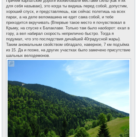
Причём карпатские дороги изобиловали местами силы (как я их
для себя называю), это когда ты видишь перед собой, допустим,
хороший спуск, и представляешь, как сейчас полетишь на всех
парах, а на деле веломашина не едет сама собой, и тебе
приходится вкручивать (Впервые такое место я почувствовал в
Крыму, на спуске к Балаклаве. Только там было наоборот: ехал в
гору, а вел набирал скорость неприлично быстро. Тогда я
подумал, что это последствия дичайшей 40градусной жары).
Таким аномальным свойством обладало, наверное, 7 км подъёма
из 15. Да и позже, на других участках было замечено присутствие
шальных велодемонов.