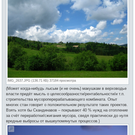
IMG_2637.JPG (136.71 КБ) 37184 просмотра
(Может когда-нибудь лысым (и не очень) макушкам в верховодье
власти придёт мысль о целесообразности/рентабельности/и т.п.
строительства мусороперерабатывающего комбината. Опыт
многих стан говорит о положительном результате таких проектов.
Взять хотя бы Скандинавов – покрывают 40 % нужд на отопление
за счёт переработки/сжигания мусора, сведя практически до нуля
вредные выбросы от вышеупомянутых процессов.)