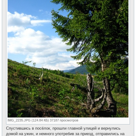
IMG_2235.JPG (124.84 КБ) 37187 просмотров
Спустившись в посёлок, прошли главной улицей и вернулись
домой на ужин, и немного употребив за приезд, отправились на