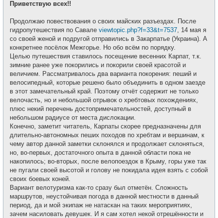
е
Приветствую всех!!
б
т
щ
и
е
Продолжаю повествования о своих майских разъездах. После
н
и
гидропутешествия по Савале
viewtopic.php?f=33&t=7537
, 14 мая я
е
со своей женой и подругой отправились в Закарпатье (Украина). А
конкретнее посёлок Межгорье. Но обо всём по порядку.
Целью путешествия ставилось посещение весенних Карпат, т.к.
зимние ранее уже покорились и покорили своей красотой и
величием. Рассматривалось два варианта покорения: пеший и
велосипедный, которые решено было объединить в одном заезде
в этот замечательный край. Поэтому отчёт содержит не только
велочасть, но и небольшой отрывок о хребтовых похождениях,
плюс некий перечень достопримечательностей, доступный в
небольшом радиусе от места дислокации.
Конечно, заметит читатель, Карпаты скорее предназначены для
длительно-автономных пеших походов по хребтам и вершинам, к
чему автор данной заметки склонялся и продолжает склоняться,
но, во-первых, достаточного опыта в данной области пока не
накопилось; во-вторых, после велопоездок в Крыму, горы уже так
не пугали своей высотой и голову не покидала идея взять с собой
своих боевых коней.
Вариант велотуризма как-то сразу был отметён. Сложность
маршрутов, неустойчивая погода в данной местности в данный
период, да и мой экипаж не натаскан на таких мероприятиях,
зачем насиловать девушек. И я сам хотел некой отрешённости и