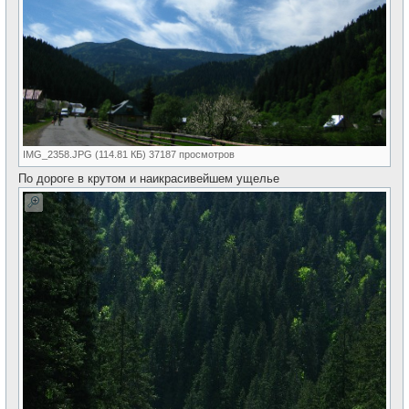
IMG_2358.JPG (114.81 КБ) 37187 просмотров
По дороге в крутом и наикрасивейшем ущелье