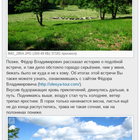
IMG_2854.JPG (269.49 КБ) 37181 просмотр
Позже, Фёдор Владимирович рассказал историю о подобной
встрече, и там дело обстояло гораздо серьёзнее, чем у меня,
бежать было не куда и не к кому. Об итогах этой встречи Вы
также можете узнать, ознакомившись с сайтом Фёдора
Владимировича (
http://olesya-tour.com/
).
Вкусив будоражащих кровь приключений, двинулись дальше, в
путь. Поднимаясь выше, воздух стал чуть холоднее, ветер
трепал яростнее. В горах только начинается весна, листья ещё
не до конца распустились, трава не такая сочная, как на
полонинах пониже.