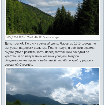
IMG_2516.JPG (135.49 КБ) 37184 просмотра
День третий.
По сути сочковый день. Часов до 13-14 дождь не
выпускал на дороги вольные. После полудня всё-таки решили
выдвинуться размять кости перед завтрашним походом по
хребтам, и по напутствию хозяина усадьбы Фёдора
Владимировича прошли небольшой петлёй по хребту рядом с
вершиной Стрымба.