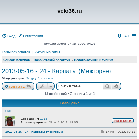
velo36.ru
Вход
Регистрация
FAQ
Текущее время: 07 авг 2026, 04:07
Темы без ответов
|
Активные темы
Список форумов
Воронежский велоклуб
Велопокатушки и туризм
2013-05-16 - 24 - Карпаты (Межгорье)
Модераторы:
SergeyP
,
sparven
Поиск
Расшире
Ответить
18 сообщений • Страница
1
из
1
Сообщение
UNE
Сообщения:
1316
Зарегистрирован:
28 май 2011, 18:05
Н
е
С
2013-05-16 - 24 - Карпаты (Межгорье)
14 июн 2013, 00:13
в
о
с
о