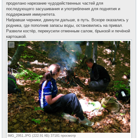
проделано нарезание чудодейственных частей для
последующего засушивания и употребления для поднятия и
поддержания иммунитета.
Набравши черники, двинули дальше, в путь. Вскоре оказались у
родника, где пополнив запасы воды, остановились на привал.
Развели костёр, перекусили отменным салом, брынзой и печёной
картошкой.
IMG_2951.JPG (222.91 КБ) 37181 просмотр