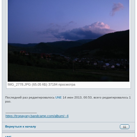
IMG_2778.JPG (65.05 КБ) 37184 просмотра
Последний раз редактировалось
UNE
14 июн 2013, 00:53, всего редактировалось 1
раз.
_________________
https://tropayary.bandcamp.com/album/--4
Вернуться к началу