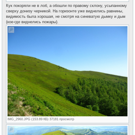
Кук покоряли не в лоб, а обошли по правому склону, усыпанному
сверху донизу черникой. На горизонте уже виднелись равнины,
видимость была хорошая, не смотря на синеватую дымку и дым
(кое-где виднелись пожары).
IMG_2960.JPG (153.89 КБ) 37181 просмотр