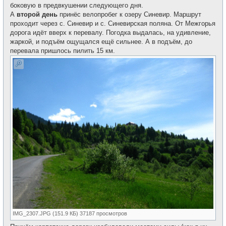
боковую в предвкушении следующего дня.
А
второй день
принёс велопробег к озеру Синевир. Маршрут
проходит через с. Синевир и с. Синевирская поляна. От Межгорья
дорога идёт вверх к перевалу. Погодка выдалась, на удивление,
жаркой, и подъём ощущался ещё сильнее. А в подъём, до
перевала пришлось пилить 15 км.
IMG_2307.JPG (151.9 КБ) 37187 просмотров