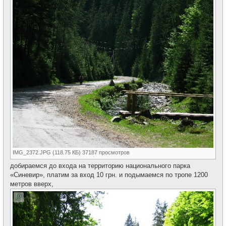
IMG_2372.JPG (118.75 КБ) 37187 просмотров
добираемся до входа на территорию национального парка
«Синевир», платим за вход 10 грн. и подымаемся по тропе 1200
метров вверх,