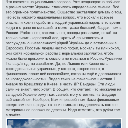
Что касается национального вопроса. Уже неоднократно побывав
в разных частях Украины, сложилось определённое мнение. Всё
это огромное политиканство. Общество заставляют думать о том,
что есть какой-то национальный вопрос, что москали всерьёз
опасны, и хотят поработить гордый украинский народ, в то время
когда в стране не меньший, а может даже больший, бардак, чем в
России. Работы нет, зарплаты нет, заводы развалили, остаётся
только пилить карпатский лес, жрать «Черниговское» и
рассуждать о «незалежностi рідной Украiни» да о вступлении в
Евросоюз. Простым людям честно пофиг, москаль ты или хохол,
они хотят нормальной работы с нормальной зарплатой, чтобы
можно было прокормить семью и не мотаться в Россию/Румынию/
Польшу/и т.д. на заработки. Да, во Львове или Киеве есть
«ортодоксальные украинцы», у которых, скорее всего, в
финансовом плане всё поспокойнее, которым ещё и доплачивают
за «ортодоксальность». Видал таких на факельном шествии 1
января по Крещатику в Киеве, в честь ДР Бандеры. Эти люди
сами не знают, чего хотят. В общем, кто считает, что москалей на
западной Украине режут как свиней, могу ответить: «в Багдаде
всё спокойно». Наоборот, Вам и привезённым Вами финансовым
средствам очень рады, т.к. они помогают поддерживать шаткое
материальное положение деревни. Надо отметить, что рубли там
в почёте.