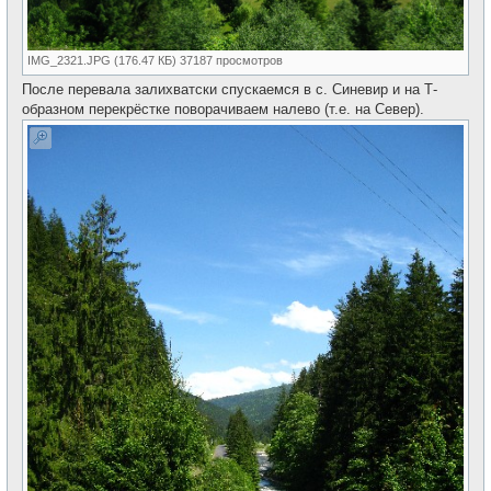
IMG_2321.JPG (176.47 КБ) 37187 просмотров
После перевала залихватски спускаемся в с. Синевир и на Т-
образном перекрёстке поворачиваем налево (т.е. на Север).