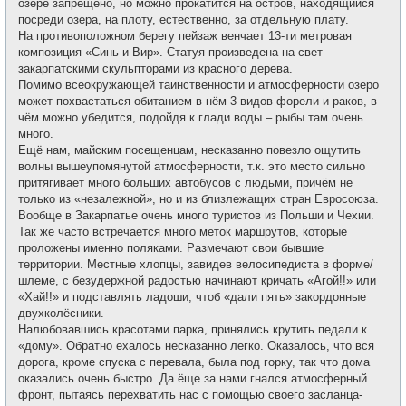
озере запрещено, но можно прокатится на остров, находящийся
посреди озера, на плоту, естественно, за отдельную плату.
На противоположном берегу пейзаж венчает 13-ти метровая
композиция «Синь и Вир». Статуя произведена на свет
закарпатскими скульпторами из красного дерева.
Помимо всеокружающей таинственности и атмосферности озеро
может похвастаться обитанием в нём 3 видов форели и раков, в
чём можно убедится, подойдя к глади воды – рыбы там очень
много.
Ещё нам, майским посещенцам, несказанно повезло ощутить
волны вышеупомянутой атмосферности, т.к. это место сильно
притягивает много больших автобусов с людьми, причём не
только из «незалежной», но и из близлежащих стран Евросоюза.
Вообще в Закарпатье очень много туристов из Польши и Чехии.
Так же часто встречается много меток маршрутов, которые
проложены именно поляками. Размечают свои бывшие
территории. Местные хлопцы, завидев велосипедиста в форме/
шлеме, с безудержной радостью начинают кричать «Агой!!» или
«Хай!!» и подставлять ладоши, чтоб «дали пять» закордонные
двухколёсники.
Налюбовавшись красотами парка, принялись крутить педали к
«дому». Обратно ехалось несказанно легко. Оказалось, что вся
дорога, кроме спуска с перевала, была под горку, так что дома
оказались очень быстро. Да ёще за нами гнался атмосферный
фронт, пытаясь перехватить нас с помощью своего засланца-