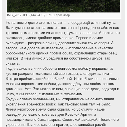
IMG_2817.JPG (144.24 КБ) 37181 просмотр
Но на месте долго стоять нельзя – впереди ещё длинный путь.
Да и туман не стоит на месте – пока наш Проводник снабжал нас
трекинговыми палками из лощины, туман рассеялся. А палки, как
оказалось, имеют двойное применение. Первое и самое
очевидное – разгрузка спины, дополнительная точка опоры. А
второе, нам доселе не известное, - использование в качестве
оборонительного оружия против собак, охраняющих отары овец
или коз. В чём лично я убедился на собственной шкуре, так
сказать.
Поднявшись к линии обороны венгерских войск у вершины, из
кустов раздался колокольный звон отары, а следом за ним –
быстро приближающийся собачий лай. И это были не привычные
мне/нам воронежские собаки, дающие дёру при любом резком
движении. Нет. Это матёрые псы, знающие своё дело, подходя к
нему, я бы сказал, с излишним энтузиазмом.
Будучи славно облаянными, мы отправились на осмотр линии
укрепления вражеских войск. Как таковых боёв там не было.
Линия некоторое время была скрыта, но усилиями нашей
разведки успешно открылась для Красной Армии, и
незамедлительно была накрыта Советской авиацией. После чего
укрепления были оставлены врагом, а оставшийся расчёт