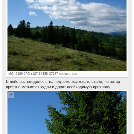
IMG_2189.JPG (127.14 КБ) 37187 просмотров
В небе распогодилось, на подъёме жарковато стало, но ветер
приятно мотыляет кудри и дарит необходимую прохладу.