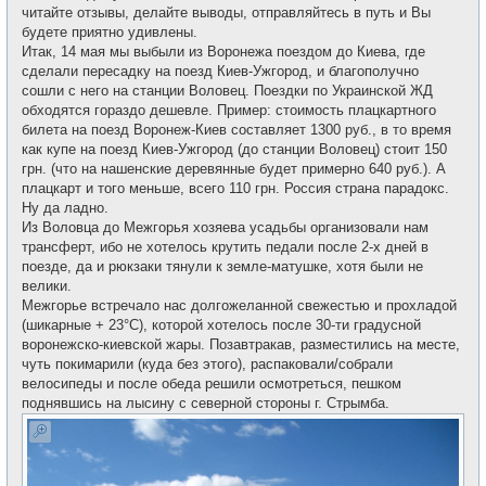
читайте отзывы, делайте выводы, отправляйтесь в путь и Вы
будете приятно удивлены.
Итак, 14 мая мы выбыли из Воронежа поездом до Киева, где
сделали пересадку на поезд Киев-Ужгород, и благополучно
сошли с него на станции Воловец. Поездки по Украинской ЖД
обходятся гораздо дешевле. Пример: стоимость плацкартного
билета на поезд Воронеж-Киев составляет 1300 руб., в то время
как купе на поезд Киев-Ужгород (до станции Воловец) стоит 150
грн. (что на нашенские деревянные будет примерно 640 руб.). А
плацкарт и того меньше, всего 110 грн. Россия страна парадокс.
Ну да ладно.
Из Воловца до Межгорья хозяева усадьбы организовали нам
трансферт, ибо не хотелось крутить педали после 2-х дней в
поезде, да и рюкзаки тянули к земле-матушке, хотя были не
велики.
Межгорье встречало нас долгожеланной свежестью и прохладой
(шикарные + 23°С), которой хотелось после 30-ти градусной
воронежско-киевской жары. Позавтракав, разместились на месте,
чуть покимарили (куда без этого), распаковали/собрали
велосипеды и после обеда решили осмотреться, пешком
поднявшись на лысину с северной стороны г. Стрымба.