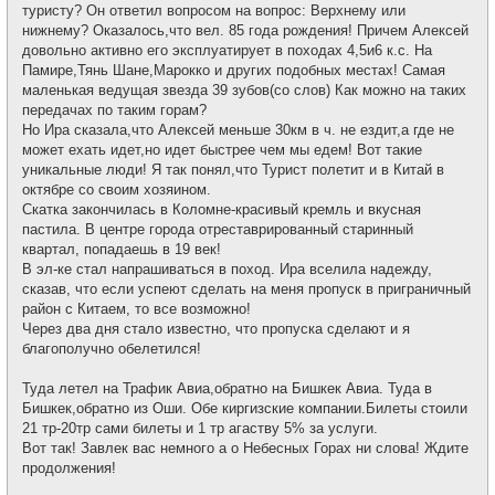
туристу? Он ответил вопросом на вопрос: Верхнему или
нижнему? Оказалось,что вел. 85 года рождения! Причем Алексей
довольно активно его эксплуатирует в походах 4,5и6 к.с. На
Памире,Тянь Шане,Марокко и других подобных местах! Самая
маленькая ведущая звезда 39 зубов(со слов) Как можно на таких
передачах по таким горам?
Но Ира сказала,что Алексей меньше 30км в ч. не ездит,а где не
может ехать идет,но идет быстрее чем мы едем! Вот такие
уникальные люди! Я так понял,что Турист полетит и в Китай в
октябре со своим хозяином.
Скатка закончилась в Коломне-красивый кремль и вкусная
пастила. В центре города отреставрированный старинный
квартал, попадаешь в 19 век!
В эл-ке стал напрашиваться в поход. Ира вселила надежду,
сказав, что если успеют сделать на меня пропуск в приграничный
район с Китаем, то все возможно!
Через два дня стало известно, что пропуска сделают и я
благополучно обелетился!
Туда летел на Трафик Авиа,обратно на Бишкек Авиа. Туда в
Бишкек,обратно из Оши. Обе киргизские компании.Билеты стоили
21 тр-20тр сами билеты и 1 тр агаству 5% за услуги.
Вот так! Завлек вас немного а о Небесных Горах ни слова! Ждите
продолжения!