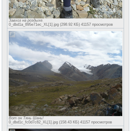
Завхоз на роздыхе.
0_dbd1a_895e71ec_XL[1].jpg (298.92 КБ) 41157 просмотров
Вот он Тянь Шань!
0_dbd1c_fc0d7c82_XL[1].jpg (158.43 КБ) 41157 просмотров