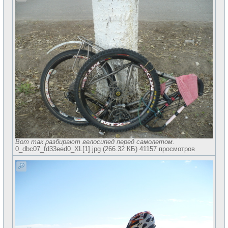
Вот так разбирают велосипед перед самолетом.
0_dbc07_fd33eed0_XL[1].jpg (266.32 КБ) 41157 просмотров