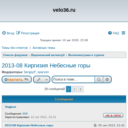
velo36.ru
Вход
Регистрация
FAQ
Текущее время: 10 авг 2026, 23:38
Темы без ответов
|
Активные темы
Список форумов
Воронежский велоклуб
Велопокатушки и туризм
2013-08 Киргизия Небесные горы
Модераторы:
SergeyP
,
sparven
Поиск
Расшире
Ответить
28 сообщений
1
2
След.
Сообщение
Эндрью
Сообщения:
968
Зарегистрирован:
12 окт 2011, 22:31
Н
е
С
2013-08 Киргизия Небесные горы
05 сен 2013, 21:42
в