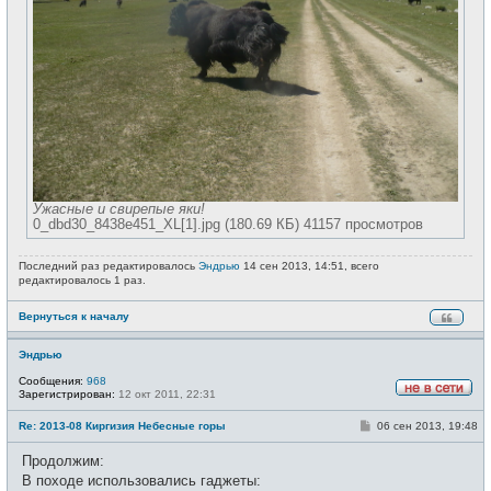
Ужасные и свирепые яки!
0_dbd30_8438e451_XL[1].jpg (180.69 КБ) 41157 просмотров
Последний раз редактировалось
Эндрью
14 сен 2013, 14:51, всего
редактировалось 1 раз.
Вернуться к началу
Эндрью
Сообщения:
968
Зарегистрирован:
12 окт 2011, 22:31
Н
е
С
Re: 2013-08 Киргизия Небесные горы
06 сен 2013, 19:48
в
о
с
о
е
Продолжим:
б
т
щ
В походе использовались гаджеты:
и
е