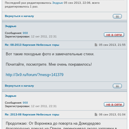
Последний раз редактировалось
Эндрью
05 сен 2013, 22:06, всего
редактировалось 1 раз.
Вернуться к началу
Эндрью
Сообщения:
968
Зарегистрирован:
12 окт 2011, 22:31
Н
е
С
Re: 08-2013 Киргизия Небесные горы
05 сен 2013, 21:55
в
о
с
о
е
Вот такие походные фото и замечательные стихи.
б
т
щ
и
е
Почитайте, посмотрите. Мне очень понравилось!
н
и
е
http://3x9.ru/forum/?mesg=141379
Вернуться к началу
Эндрью
Сообщения:
968
Зарегистрирован:
12 окт 2011, 22:31
Н
е
С
Re: 2013-08 Киргизия Небесные горы
06 сен 2013, 01:04
в
о
с
о
е
Продолжаю: От Воронежа до поворта на Домодедово
б
т
щ
благополучно доехал на Опеле, переночевал около заправки в