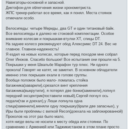
Навигаторы-основной и запасной.
н
и
Диктофон-для облегчения жизни хронометриста.
е
ЖПС трекер-работал все время, как я понял. Места стоянок
отмечали особо.
Велосипеды: четыре Мериды, два GT и один титановый байк.
Все велосипеды в далеко не стоковой комплектации. Особое
внимание колесам и покрышкам-втулки ХТ, спицы DT.
На заднее колесо рекомендуют обод Алексримс DT 24. Вес не
главное. Главное-надежность!
Я ездил на новых колесах, которые перед походом мне собрал
Олег Иноков. Спасибо большое! Все испытания они прошли на 5.
Покрышки у меня Швальбе Марафон тур плюс. Ни одного
прокола! Говорят не катят, не заметил. В основном обладатели
именно этих покрышек ехали в голове группы.
Вообще поломок было мало- ломалась стойка
багажника(заварили),срезался винт крепления
багажника(выкрутили), я потерял две бонки(заменили),лопнул
передний эксцентрик(поставили новый),Сергей погнул ось
педали(так и доехал),у Леши лопнула одна
спица(заменили),меняли одну покрышку(брали две запасных), у
Иры были проблемы с вилкой Recon(доехала на заблокированной)
Проколов на этот раз было мало,
хотя нигде велы не носили к месту обеда или стоянки. По
сравнению с Арменией или Таджикистаном в этом плане просто