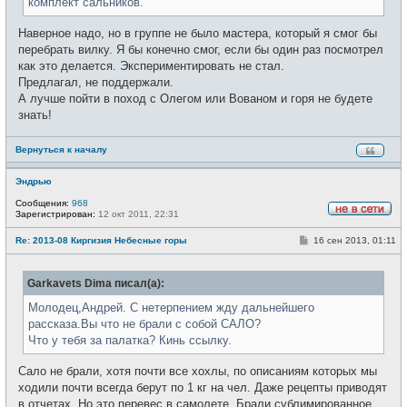
комплект сальников.
е
Наверное надо, но в группе не было мастера, который я смог бы
перебрать вилку. Я бы конечно смог, если бы один раз посмотрел
как это делается. Экспериментировать не стал.
Предлагал, не поддержали.
А лучше пойти в поход с Олегом или Вованом и горя не будете
знать!
Вернуться к началу
Эндрью
Сообщения:
968
Зарегистрирован:
12 окт 2011, 22:31
Н
е
С
Re: 2013-08 Киргизия Небесные горы
16 сен 2013, 01:11
в
о
с
о
е
б
т
Garkavets Dima писал(а):
щ
и
е
н
Молодец,Андрей. С нетерпением жду дальнейшего
и
рассказа.Вы что не брали с собой САЛО?
е
Что у тебя за палатка? Кинь ссылку.
Сало не брали, хотя почти все хохлы, по описаниям которых мы
ходили почти всегда берут по 1 кг на чел. Даже рецепты приводят
в отчетах. Но это перевес в самолете. Брали сублимированное