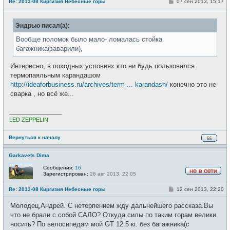
С
Re: 2013-08 Киргизия Небесные горы
07 сен 2013, 15:17
в
о
с
о
е
б
т
Эндрью писал(а):
щ
и
е
н
Вообще поломок было мало- ломалась стойка
и
багажника(заварили),
е
Интересно, в походных условиях кто ни будь пользовался
термопаяльным карандашом
http://ideaforbusiness.ru/archives/term ... karandash/
конечно это не
сварка , но всё же...
_________________
LED ZEPPELIN
Вернуться к началу
Garkavets Dima
Сообщения:
16
Зарегистрирован:
26 авг 2013, 22:05
Н
е
С
Re: 2013-08 Киргизия Небесные горы
12 сен 2013, 22:20
в
о
с
о
е
Молодец,Андрей. С нетерпением жду дальнейшего рассказа.Вы
б
т
щ
что не брали с собой САЛО? Откуда силы по таким горам велики
и
е
носить? По велосипедам мой GT 12.5 кг. без багажника(с
н