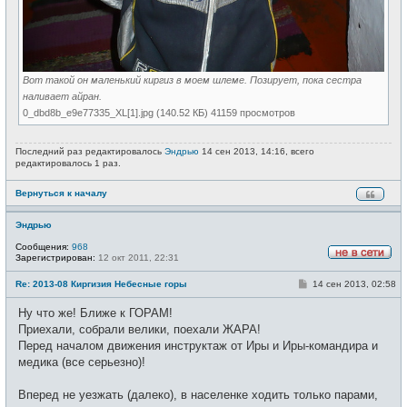
Вот такой он маленький киргиз в моем шлеме. Позирует, пока сестра
наливает айран.
0_dbd8b_e9e77335_XL[1].jpg (140.52 КБ) 41159 просмотров
Последний раз редактировалось
Эндрью
14 сен 2013, 14:16, всего
редактировалось 1 раз.
Вернуться к началу
Эндрью
Сообщения:
968
Зарегистрирован:
12 окт 2011, 22:31
Н
е
С
Re: 2013-08 Киргизия Небесные горы
14 сен 2013, 02:58
в
о
с
о
е
Ну что же! Ближе к ГОРАМ!
б
т
щ
Приехали, собрали велики, поехали ЖАРА!
и
е
Перед началом движения инструктаж от Иры и Иры-командира и
н
и
медика (все серьезно)!
е
Вперед не уезжать (далеко), в населенке ходить только парами,