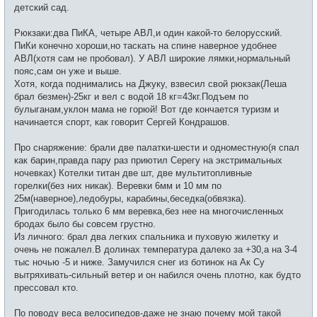
детский сад.
Рюкзаки:два ПиКА, четыре АВЛ,и один какой-то белорусский.
ПиКи конечно хороши,но таскать на спине наверное удобнее
АВЛ(хотя сам не пробовал). У АВЛ широкие лямки,нормальный
пояс,сам он уже и выше.
Хотя, когда поднимались на Джуку, взвесил свой рюкзак(Леша
брал безмен)-25кг и вел с водой 18 кг=43кг.Подъем по
булыганам,уклон мама не горюй! Вот где кончается туризм и
начинается спорт, как говорит Сергей Кондрашов.
Про снаряжение: брали две палатки-шести и одноместную(я спал
как барин,правда пару раз приютил Серегу на экстримальных
ночевках) Котелки титан две шт, две мультитопливные
горелки(без них никак). Веревки 6мм и 10 мм по
25м(наверное),ледобуры, карабины,беседка(обвязка).
Пригодилась только 6 мм веревка,без нее на многочисленных
бродах было бы совсем грустно.
Из личного: брал два легких спальника и пуховую жилетку и
очень не пожалел.В долинах температура далеко за +30,а на 3-4
тыс ночью -5 и ниже. Замучился снег из ботинок на Ак Су
вытряхивать-сильный ветер и он набился очень плотно, как будто
прессовал кто.
По поводу веса велосипедов-даже не знаю почему мой такой