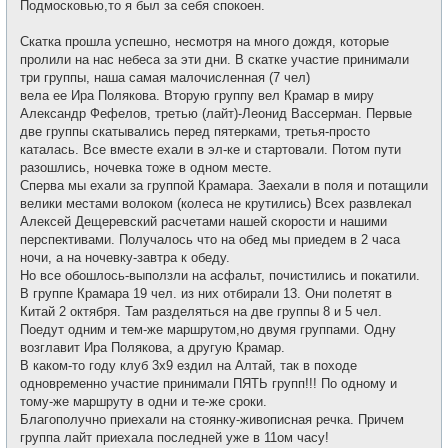
Подмосковью,то я был за себя спокоен.
Скатка прошла успешно, несмотря на много дождя, которые
пролили на нас небеса за эти дни. В скатке участие принимали
три группы, наша самая малочисленная (7 чел)
вела ее Ира Полякова. Вторую группу вел Крамар в миру
Александр Фефелов, третью (лайт)-Леонид Вассерман. Первые
две группы скатывались перед пятерками, третья-просто
каталась. Все вместе ехали в эл-ке и стартовали. Потом пути
разошлись, ночевка тоже в одном месте.
Сперва мы ехали за группой Крамара. Заехали в поля и потащили
велики местами волоком (колеса не крутились) Всех развлекал
Алексей Дещеревский расчетами нашей скорости и нашими
перспективами. Получалось что на обед мы приедем в 2 часа
ночи, а на ночевку-завтра к обеду.
Но все обошлось-выползли на асфальт, почистились и покатили.
В группе Крамара 19 чел. из них отбирали 13. Они полетят в
Китай 2 октября. Там разделяться на две группы 8 и 5 чел.
Поедут одним и тем-же маршрутом,но двумя группами. Одну
возглавит Ира Полякова, а другую Крамар.
В каком-то году клуб 3х9 ездил на Алтай, так в походе
одновременно участие принимали ПЯТЬ групп!!! По одному и
тому-же маршруту в одни и те-же сроки.
Благополучно приехали на стоянку-живописная речка. Причем
группа лайт приехала последней уже в 11ом часу!