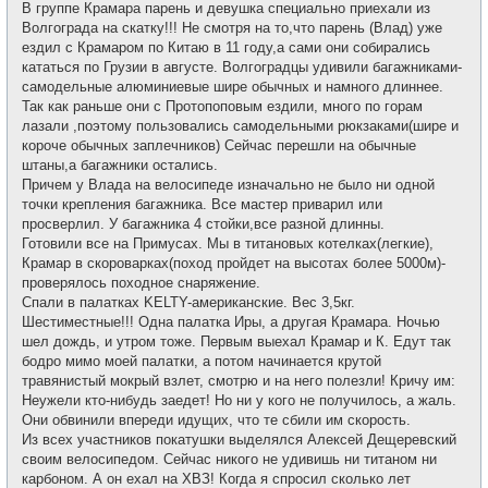
В группе Крамара парень и девушка специально приехали из
Волгограда на скатку!!! Не смотря на то,что парень (Влад) уже
ездил с Крамаром по Китаю в 11 году,а сами они собирались
кататься по Грузии в августе. Волгоградцы удивили багажниками-
самодельные алюминиевые шире обычных и намного длиннее.
Так как раньше они с Протопоповым ездили, много по горам
лазали ,поэтому пользовались самодельными рюкзаками(шире и
короче обычных заплечников) Сейчас перешли на обычные
штаны,а багажники остались.
Причем у Влада на велосипеде изначально не было ни одной
точки крепления багажника. Все мастер приварил или
просверлил. У багажника 4 стойки,все разной длинны.
Готовили все на Примусах. Мы в титановых котелках(легкие),
Крамар в скороварках(поход пройдет на высотах более 5000м)-
проверялось походное снаряжение.
Спали в палатках KELTY-американские. Вес 3,5кг.
Шестиместные!!! Одна палатка Иры, а другая Крамара. Ночью
шел дождь, и утром тоже. Первым выехал Крамар и К. Едут так
бодро мимо моей палатки, а потом начинается крутой
травянистый мокрый взлет, смотрю и на него полезли! Кричу им:
Неужели кто-нибудь заедет! Но ни у кого не получилось, а жаль.
Они обвинили впереди идущих, что те сбили им скорость.
Из всех участников покатушки выделялся Алексей Дещеревский
своим велосипедом. Сейчас никого не удивишь ни титаном ни
карбоном. А он ехал на ХВЗ! Когда я спросил сколько лет