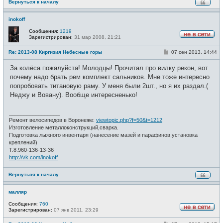
Вернуться к началу
inokoff
Сообщения:
1219
Зарегистрирован:
31 мар 2008, 21:21
Н
е
С
Re: 2013-08 Киргизия Небесные горы
07 сен 2013, 14:44
в
о
с
о
е
За колёса пожалуйста! Молодцы! Прочитал про вилку рекон, вот
б
т
щ
почему надо брать рем комплект сальников. Мне тоже интересно
и
е
попробовать титановую раму. У меня были 2шт., но я их раздал.(
н
и
Неджу и Вовану). Вообще интересненько!
е
_________________
Ремонт велосипедов в Воронеже:
viewtopic.php?f=50&t=1212
Изготовление металлоконструкций,сварка.
Подготовка лыжного инвентаря (нанесение мазей и парафинов,установка
креплений)
Т.8.960-136-13-36
http://vk.com/inokoff
Вернуться к началу
малляр
Сообщения:
760
Зарегистрирован:
07 янв 2011, 23:29
Н
е