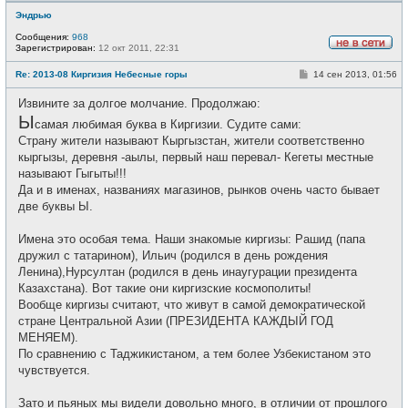
Эндрью
Сообщения:
968
Зарегистрирован:
12 окт 2011, 22:31
Н
е
С
Re: 2013-08 Киргизия Небесные горы
14 сен 2013, 01:56
в
о
с
о
е
Извините за долгое молчание. Продолжаю:
б
т
Ы
щ
и
самая любимая буква в Киргизии. Судите сами:
е
Страну жители называют Кыргызстан, жители соответственно
н
и
кыргызы, деревня -аылы, первый наш перевал- Кегеты местные
е
называют Гыгыты!!!
Да и в именах, названиях магазинов, рынков очень часто бывает
две буквы Ы.
Имена это особая тема. Наши знакомые киргизы: Рашид (папа
дружил с татарином), Ильич (родился в день рождения
Ленина),Нурсултан (родился в день инаугурации президента
Казахстана). Вот такие они киргизские космополиты!
Вообще киргизы считают, что живут в самой демократической
стране Центральной Азии (ПРЕЗИДЕНТА КАЖДЫЙ ГОД
МЕНЯЕМ).
По сравнению с Таджикистаном, а тем более Узбекистаном это
чувствуется.
Зато и пьяных мы видели довольно много, в отличии от прошлого