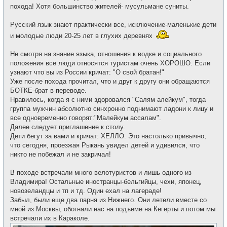
похода! Хотя большинство жителей- мусульмане суниты.
Русский язык знают практически все, исключение-маленькие дети
и молодые люди 20-25 лет в глухих деревнях
Не смотря на знание языка, отношения к водке и социального
положения все люди относятся туристам очень ХОРОШО. Если
узнают что вы из России кричат: "О свой братан!"
Уже после похода прочитал, что и друг к другу они обращаются
БОТКЕ-брат в переводе.
Нравилось, когда я с ними здоровался "Салям алейкум", тогда
группа мужчин абсолютно синхронно поднимают ладони к лицу и
все одновременно говорят:"Малейкум ассалам".
Далее следует приглашение к столу.
Дети бегут за вами и кричат: ХЕЛЛО. Это настолько привычно,
что сегодня, проезжая Рыкань увидел детей и удивился, что
никто не побежал и не закричал!
В походе встречали много велотуристов и лишь одного из
Владимира! Остальные иностранцы-бельгийцы, чехи, японец,
новозеландцы и тп и тд. Один ехал на лагераде!
Забыл, были еще два парня из Нижнего. Они летели вместе со
мной из Москвы, обогнали нас на подъеме на Кегерты и потом мы
встречали их в Караколе.