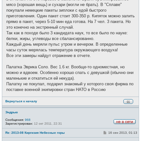
мясо (хорошая вещь) и сухари (могли не брать). В "Сплаве"
покупали немецкие пакеты зиплоки с едой быстрого
приготовления. Один пакет стоит 300-350 р. Кипяток можно залить
прямо в пакет, через 5-10 мин еда готова. На 7 чел. 3 пакета. Но
это конечно на экстренный случай.
Так как в походе было 3 кандидата наук, то все было по науке:
белки, жиры, углеводы все сбалансированно.
Каждый день меряли пульс утром и вечером. В определенные
часы суток мерялась температура окружающего воздуха!
Все эти замеры найдут отражение в отчете.
Палатка Эврика Соло. Вес 1.6 кг. Вообще-то одноместная, но
можно и вдвоем. Особенно хорошо спать с девушкой (обычно они
маленькие и откатиться ей некуда).
Палатку не покупал, подарил знакомый у которого своя фирма по
поставке военной экипировки стран НАТО в Россию
Вернуться к началу
Эндрью
Сообщения:
968
Зарегистрирован:
12 окт 2011, 22:31
Н
е
С
Re: 2013-08 Киргизия Небесные горы
16 сен 2013, 01:13
в
о
с
о