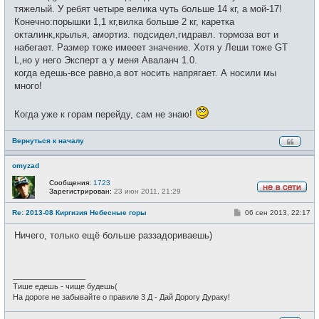
тяжелый. У ребят четыре велика чуть больше 14 кг, а мой-17!
Конечно:порышки 1,1 кг,вилка больше 2 кг, каретка
окталинк,крылья, амортиз. подсидел,гидравл. тормоза вот и
набегает. Размер тоже имееет значение. Хотя у Леши тоже GT
L,но у него Эксперт а у меня Аваланч 1.0.
когда едешь-все равно,а вот носить напрягает. А носили мы
много!
Когда уже к горам перейду, сам не знаю!
Вернуться к началу
omyzad
Сообщения:
1723
Зарегистрирован:
23 июн 2011, 21:29
Н
е
С
Re: 2013-08 Киргизия Небесные горы
06 сен 2013, 22:17
в
о
с
о
е
Ничего, только ещё больше раззадориваешь)
б
т
щ
и
е
н
и
_________________
е
Тише едешь - чище будешь(
На дороге не забывайте о правиле 3 Д - Дай Дорогу Дураку!