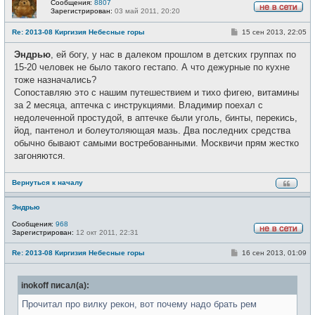
Сообщения:
8807
Зарегистрирован:
03 май 2011, 20:20
Н
е
С
Re: 2013-08 Киргизия Небесные горы
15 сен 2013, 22:05
в
о
с
о
е
Эндрью
, ей богу, у нас в далеком прошлом в детских группах по
б
т
щ
15-20 человек не было такого гестапо. А что дежурные по кухне
и
е
тоже назначались?
н
и
Сопоставляю это с нашим путешествием и тихо фигею, витамины
е
за 2 месяца, аптечка с инструкциями. Владимир поехал с
недолеченной простудой, в аптечке были уголь, бинты, перекись,
йод, пантенол и болеутоляющая мазь. Два последних средства
обычно бывают самыми востребованными. Москвичи прям жестко
загоняются.
Вернуться к началу
Эндрью
Сообщения:
968
Зарегистрирован:
12 окт 2011, 22:31
Н
е
С
Re: 2013-08 Киргизия Небесные горы
16 сен 2013, 01:09
в
о
с
о
е
б
т
inokoff писал(а):
щ
и
е
н
Прочитал про вилку рекон, вот почему надо брать рем
и