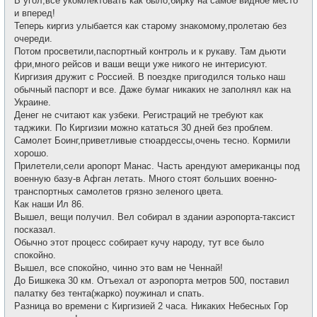
В угол,все укомлектовать как было,бирку на самое видное место
и вперед!
Теперь киргиз улыбается как старому знакомому,пролетаю без
очереди.
Потом просветили,паспортный контроль и к рукаву. Там дьюти
фри,много рейсов и ваши вещи уже никого не интерисуют.
Киргизия дружит с Россией. В поездке пригодился только наш
обычный паспорт и все. Даже бумаг никаких не заполнял как на
Украине.
Денег не считают как узбеки. Регистраций не требуют как
таджики. По Киргизии можно кататься 30 дней без проблем.
Самолет Боинг,приветливые стюардессы,очень тесно. Кормили
хорошо.
Прилетели,сели аропорт Манас. Часть арендуют американцы под
военную базу-в Афган летать. Много стоят больших военно-
транспортных самолетов грязно зеленого цвета.
Как наши Ил 86.
Вышел, вещи получил. Вел собирал в здании аэропорта-таксист
посказал.
Обычно этот процесс собирает кучу народу, тут все было
спокойно.
Вышел, все спокойно, чинно это вам не Ченнай!
До Бишкека 30 км. Отъехал от аэропорта метров 500, поставил
палатку без тента(жарко) поужинал и спать.
Разница во времени с Киргизией 2 часа. Никаких Небесных Гор