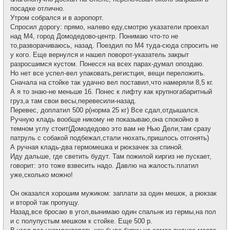
и
е
посадке отлично.
н
и
Утром собрался и в аэропорт.
е
Спросил дорогу: прямо, налево еду,смотрю указатели проехал
над М4, город Домодедово-центр. Понимаю что-то не
то,разворачиваюсь, назад. Поездил по М4 туда-сюда спросить не
у кого. Еще вернулся и нашел поворот-указатель закрыт
разросшимся кустом. Понесся на всех парах-думал опоздаю.
Но нет все успел-вел упаковать,регистция, вещи переложить.
Сначала на стойке так удачно вел поставил,что намеряли 8,5 кг.
А я то знаю-не меньше 16. Понес к лифту как крупногабаритный
груз,а там свои весы,перевесили-назад.
Перевес, доплатил 500 р(норма 25 кг) Все сдал,отдышался.
Ручную кладь вообще никому не показываю,она спокойно в
темном углу стоит(Домодедово это вам не Нью Дели,там сразу
патруль с собакой подбежал,стали нюхать,пришлось отгонять)
А ручная кладь-два гермомешка и рюкзачек за спиной.
Иду дальше, где светить будут. Там пожилой киргиз не пускает,
говорит: это тоже взвесить надо. Давлю на жалость:платил
уже,сколько можно!
Он оказался хорошим мужиком: заплати за один мешок, а рюкзак
и второй так пропущу.
Назад,все бросаю в угол,вынимаю один спальнк из гермы,на пол
и с полупустым мешком к стойке. Еще 500 р.