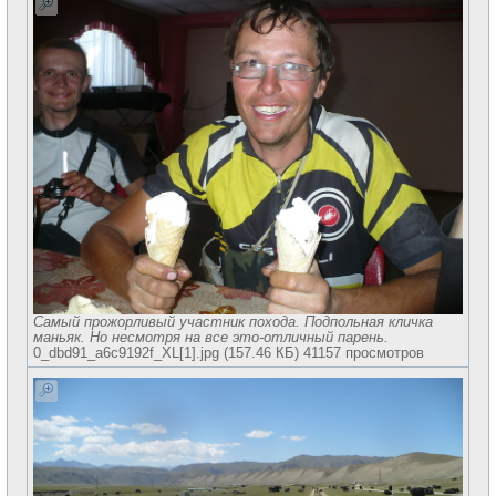
Самый прожорливый участник похода. Подпольная кличка
маньяк. Но несмотря на все это-отличный парень.
0_dbd91_a6c9192f_XL[1].jpg (157.46 КБ) 41157 просмотров