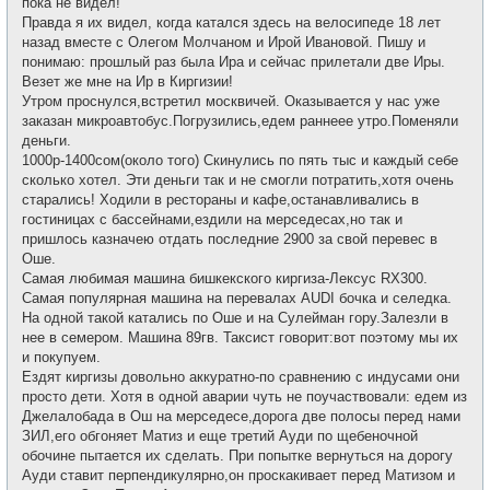
пока не видел!
Правда я их видел, когда катался здесь на велосипеде 18 лет
назад вместе с Олегом Молчаном и Ирой Ивановой. Пишу и
понимаю: прошлый раз была Ира и сейчас прилетали две Иры.
Везет же мне на Ир в Киргизии!
Утром проснулся,встретил москвичей. Оказывается у нас уже
заказан микроавтобус.Погрузились,едем раннеее утро.Поменяли
деньги.
1000р-1400сом(около того) Скинулись по пять тыс и каждый себе
сколько хотел. Эти деньги так и не смогли потратить,хотя очень
старались! Ходили в рестораны и кафе,останавливались в
гостиницах с бассейнами,ездили на мерседесах,но так и
пришлось казначею отдать последние 2900 за свой перевес в
Оше.
Самая любимая машина бишкекского киргиза-Лексус RX300.
Самая популярная машина на перевалах AUDI бочка и селедка.
На одной такой катались по Оше и на Сулейман гору.Залезли в
нее в семером. Машина 89гв. Таксист говорит:вот поэтому мы их
и покупуем.
Ездят киргизы довольно аккуратно-по сравнению с индусами они
просто дети. Хотя в одной аварии чуть не поучаствовали: едем из
Джелалобада в Ош на мерседесе,дорога две полосы перед нами
ЗИЛ,его обгоняет Матиз и еще третий Ауди по щебеночной
обочине пытается их сделать. При попытке вернуться на дорогу
Ауди ставит перпендикулярно,он проскакивает перед Матизом и