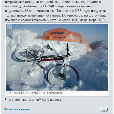
и
покрышками marathon extreme), не лёгкие но за год ни одного
е
прокола удивительно, а LORAK существенно тяжелее по
ощущениям 15 кг. с багажником. Так что про ХВЗ надо подумать,
только звезду поменьше поставить. Не удержусь, на фото наша
ночёвка в самом глубоком месте Байкала 1637 метр. март 2013.
DSC_1028.jpg (521.3 КБ) 41238 просмотров
Что у тебя за палатка? Кинь ссылку.
Вернуться к началу