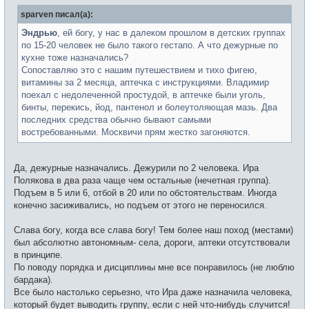
е
б
т
sparven писал(а):
щ
и
е
н
Эндрью
, ей богу, у нас в далеком прошлом в детских группах
и
по 15-20 человек не было такого гестапо. А что дежурные по
е
кухне тоже назначались?
Сопоставляю это с нашим путешествием и тихо фигею,
витамины за 2 месяца, аптечка с инструкциями. Владимир
поехал с недолеченной простудой, в аптечке были уголь,
бинты, перекись, йод, пантенол и болеутоляющая мазь. Два
последних средства обычно бывают самыми
востребованными. Москвичи прям жестко загоняются.
Да, дежурные назначались. Дежурили по 2 человека. Ира
Полякова в два раза чаще чем остальные (нечетная группа).
Подъем в 5 или 6, отбой в 20 или по обстоятельствам. Иногда
конечно засиживались, но подъем от этого не переносился.
Слава богу, когда все слава богу! Тем более наш поход (местами)
был абсолютно автономным- села, дороги, аптеки отсутствовали
в принципе.
По поводу порядка и дисциплины мне все понравилось (не люблю
бардака).
Все было настолько серьезно, что Ира даже назначила человека,
который будет выводить группу, если с ней что-нибудь случится!