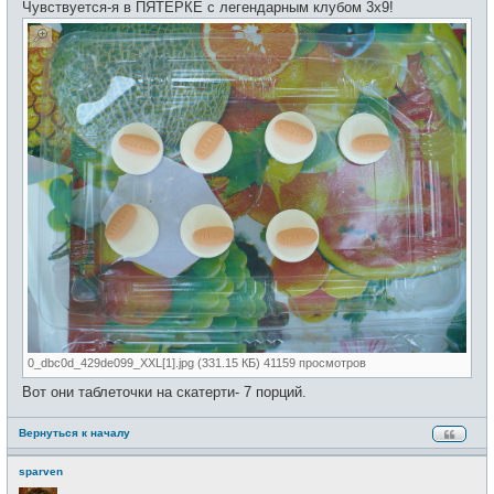
Чувствуется-я в ПЯТЕРКЕ с легендарным клубом 3х9!
0_dbc0d_429de099_XXL[1].jpg (331.15 КБ) 41159 просмотров
Вот они таблеточки на скатерти- 7 порций.
Вернуться к началу
sparven