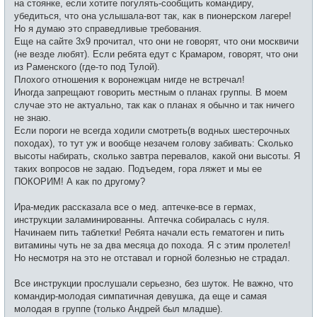
на стоянке, если хотите погулять-сообщить командиру,
убедиться, что она услышала-вот так, как в пионерском лагере!
Но я думаю это справедливые требования.
Еще на сайте 3х9 прочитал, что они не говорят, что они москвичи
(не везде любят). Если ребята едут с Крамаром, говорят, что они
из Раменского (где-то под Тулой).
Плохого отношения к воронежцам нигде не встречал!
Иногда запрещают говорить местным о планах группы. В моем
случае это не актуально, так как о планах я обычно и так ничего
не знаю.
Если пороги не всегда ходили смотреть(в водных шестерочных
походах), то тут уж и вообще незачем голову забивать: Сколько
высоты набирать, сколько завтра перевалов, какой они высоты. Я
таких вопросов не задаю. Подъедем, гора ляжет и мы ее
ПОКОРИМ! А как по другому?
Ира-медик рассказала все о мед. аптечке-все в гермах,
инструкции заламинированны. Аптечка собиралась с нуля.
Начинаем пить таблетки! Ребята начали есть гематоген и пить
витамины чуть не за два месяца до похода. Я с этим пролетел!
Но несмотря на это не отставал и горной болезнью не страдал.
Все инструкции прослушали серьезно, без шуток. Не важно, что
командир-молодая симпатичная девушка, да еще и самая
молодая в группе (только Андрей был младше).