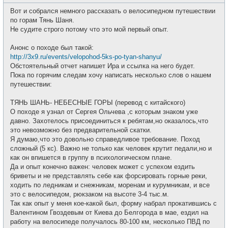
о
с
о
е
Вот и собрался немного рассказать о велосипедном путешествии
б
т
щ
по горам Тянь Шаня.
и
е
Не судите строго потому что это мой первый опыт.
н
и
е
Анонс о походе был такой:
http://3x9.ru/events/velopohod-5ks-po-tyan-shanyu/
Обстоятельный отчет напишет Ира и ссылка на него будет.
Пока по горячим следам хочу написать несколько слов о нашем
путешествии:
ТЯНЬ ШАНЬ- НЕБЕСНЫЕ ГОРЫ (перевод с китайского)
О походе я узнал от Сергея Ольчева ,с которым знаком уже
давно. Захотелось присоединиться к ребятам,но оказалось,что
это невозможно без предварительной скатки.
Я думаю,что это довольно справедливое требование. Поход
сложный (5 кс). Важно не только как человек крутит педали,но и
как он впишется в группу в психологическом плане.
Да и опыт конечно важен: человек может с успехом ездить
бриветы и не представлять себе как форсировать горные реки,
ходить по ледникам и снежникам, моренам и курумникам, и все
это с велосипедом, рюкзаком на высоте 3-4 тыс.м.
Так как опыт у меня кое-какой был, форму набрал прокатившись с
Валентином Гвоздевым от Киева до Белгорода в мае, ездил на
работу на велосипеде получалось 80-100 км, несколько ПВД по