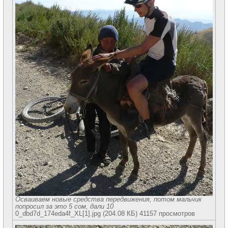
Осваиваем новые средства передвижения, потом мальчик
попросил за это 5 сом, дали 10
0_dbd7d_174eda4f_XL[1].jpg (204.08 КБ) 41157 просмотров