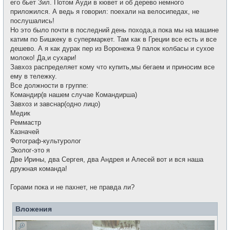
его бьет Зил. Потом Ауди в кювет и об дерево немного
приложился. А ведь я говорил: поехали на велосипедах, не
послушались!
Но это было почти в последний день похода,а пока мы на машине
катим по Бишкеку в супермаркет. Там как в Греции все есть и все
дешево. А я как дурак пер из Воронежа 9 палок колбасы и сухое
молоко! Да,и сухари!
Завхоз распределяет кому что купить,мы бегаем и приносим все
ему в тележку.
Все должности в группе:
Командир(в нашем случае Командирша)
Завхоз и завснар(одно лицо)
Медик
Реммастр
Казначей
Фотограф-культуролог
Эколог-это я
Две Ирины, два Сергея, два Андрея и Алесей вот и вся наша
дружная команда!
Горами пока и не пахнет, не правда ли?
Вложения