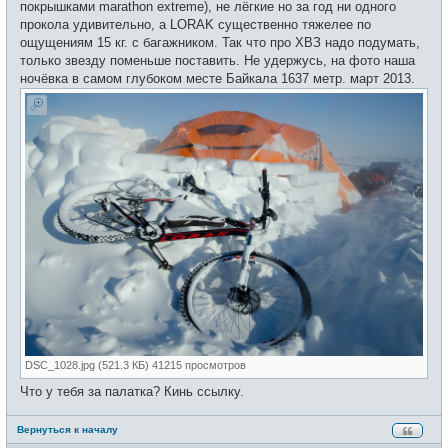
и
покрышками marathon extreme), не лёгкие но за год ни одного
е
прокола удивительно, а LORAK существенно тяжелее по
ощущениям 15 кг. с багажником. Так что про ХВЗ надо подумать,
только звезду поменьше поставить. Не удержусь, на фото наша
ночёвка в самом глубоком месте Байкала 1637 метр. март 2013.
DSC_1028.jpg (521.3 КБ) 41215 просмотров
Что у тебя за палатка? Кинь ссылку.
Вернуться к началу