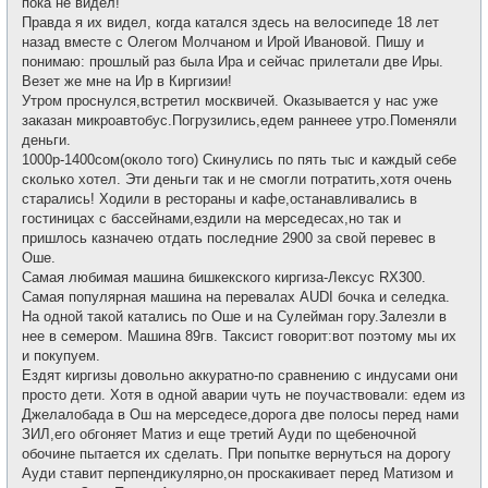
пока не видел!
Правда я их видел, когда катался здесь на велосипеде 18 лет
назад вместе с Олегом Молчаном и Ирой Ивановой. Пишу и
понимаю: прошлый раз была Ира и сейчас прилетали две Иры.
Везет же мне на Ир в Киргизии!
Утром проснулся,встретил москвичей. Оказывается у нас уже
заказан микроавтобус.Погрузились,едем раннеее утро.Поменяли
деньги.
1000р-1400сом(около того) Скинулись по пять тыс и каждый себе
сколько хотел. Эти деньги так и не смогли потратить,хотя очень
старались! Ходили в рестораны и кафе,останавливались в
гостиницах с бассейнами,ездили на мерседесах,но так и
пришлось казначею отдать последние 2900 за свой перевес в
Оше.
Самая любимая машина бишкекского киргиза-Лексус RX300.
Самая популярная машина на перевалах AUDI бочка и селедка.
На одной такой катались по Оше и на Сулейман гору.Залезли в
нее в семером. Машина 89гв. Таксист говорит:вот поэтому мы их
и покупуем.
Ездят киргизы довольно аккуратно-по сравнению с индусами они
просто дети. Хотя в одной аварии чуть не поучаствовали: едем из
Джелалобада в Ош на мерседесе,дорога две полосы перед нами
ЗИЛ,его обгоняет Матиз и еще третий Ауди по щебеночной
обочине пытается их сделать. При попытке вернуться на дорогу
Ауди ставит перпендикулярно,он проскакивает перед Матизом и