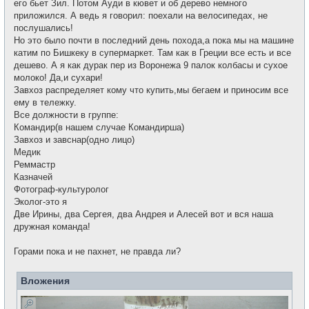
его бьет Зил. Потом Ауди в кювет и об дерево немного
приложился. А ведь я говорил: поехали на велосипедах, не
послушались!
Но это было почти в последний день похода,а пока мы на машине
катим по Бишкеку в супермаркет. Там как в Греции все есть и все
дешево. А я как дурак пер из Воронежа 9 палок колбасы и сухое
молоко! Да,и сухари!
Завхоз распределяет кому что купить,мы бегаем и приносим все
ему в тележку.
Все должности в группе:
Командир(в нашем случае Командирша)
Завхоз и завснар(одно лицо)
Медик
Реммастр
Казначей
Фотограф-культуролог
Эколог-это я
Две Ирины, два Сергея, два Андрея и Алесей вот и вся наша
дружная команда!
Горами пока и не пахнет, не правда ли?
Вложения