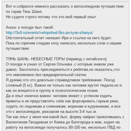
о
с
о
е
Вот и собрался немного рассказать о велосипедном путешествии
б
т
щ
по горам Тянь Шаня.
и
е
Не судите строго потому что это мой первый опыт.
н
и
е
Анонс о походе был такой:
http://3x9.ru/events/velopohod-5ks-po-tyan-shanyu/
Обстоятельный отчет напишет Ира и ссылка на него будет.
Пока по горячим следам хочу написать несколько слов о нашем
путешествии:
ТЯНЬ ШАНЬ- НЕБЕСНЫЕ ГОРЫ (перевод с китайского)
О походе я узнал от Сергея Ольчева ,с которым знаком уже
давно. Захотелось присоединиться к ребятам,но оказалось,что
это невозможно без предварительной скатки.
Я думаю,что это довольно справедливое требование. Поход
сложный (5 кс). Важно не только как человек крутит педали,но и
как он впишется в группу в психологическом плане.
Да и опыт конечно важен: человек может с успехом ездить
бриветы и не представлять себе как форсировать горные реки,
ходить по ледникам и снежникам, моренам и курумникам, и все
это с велосипедом, рюкзаком на высоте 3-4 тыс.м.
Так как опыт у меня кое-какой был, форму набрал прокатившись с
Валентином Гвоздевым от Киева до Белгорода в мае, ездил на
работу на велосипеде получалось 80-100 км, несколько ПВД по