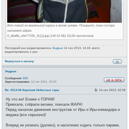
Вот такой он маленький киргиз в моем шлеме. Позирует, пока сестра
наливает айран.
0_dbd8b_e9e77335_XL[1].jpg (140.52 КБ) 41136 просмотров
Последний раз редактировалось
Эндрью
14 сен 2013, 14:16, всего
редактировалось 1 раз.
Вернуться к началу
Эндрью
Сообщения:
968
Зарегистрирован:
12 окт 2011, 22:31
Н
е
С
Re: 2013-08 Киргизия Небесные горы
14 сен 2013, 02:58
в
о
с
о
е
Ну что же! Ближе к ГОРАМ!
б
т
щ
Приехали, собрали велики, поехали ЖАРА!
и
е
Перед началом движения инструктаж от Иры и Иры-командира и
н
и
медика (все серьезно)!
е
Вперед не уезжать (далеко), в населенке ходить только парами,