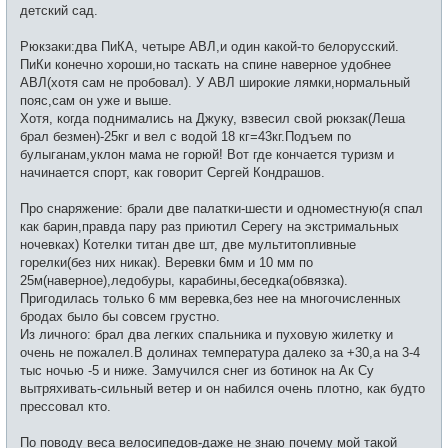
детский сад.
Рюкзаки:два ПиКА, четыре АВЛ,и один какой-то белорусский.
ПиКи конечно хороши,но таскать на спине наверное удобнее
АВЛ(хотя сам не пробовал). У АВЛ широкие лямки,нормальный
пояс,сам он уже и выше.
Хотя, когда поднимались на Джуку, взвесил свой рюкзак(Леша
брал безмен)-25кг и вел с водой 18 кг=43кг.Подъем по
булыганам,уклон мама не горюй! Вот где кончается туризм и
начинается спорт, как говорит Сергей Кондрашов.
Про снаряжение: брали две палатки-шести и одноместную(я спал
как барин,правда пару раз приютил Серегу на экстримальных
ночевках) Котелки титан две шт, две мультитопливные
горелки(без них никак). Веревки 6мм и 10 мм по
25м(наверное),ледобуры, карабины,беседка(обвязка).
Пригодилась только 6 мм веревка,без нее на многочисленных
бродах было бы совсем грустно.
Из личного: брал два легких спальника и пуховую жилетку и
очень не пожалел.В долинах температура далеко за +30,а на 3-4
тыс ночью -5 и ниже. Замучился снег из ботинок на Ак Су
вытряхивать-сильный ветер и он набился очень плотно, как будто
прессовал кто.
По поводу веса велосипедов-даже не знаю почему мой такой