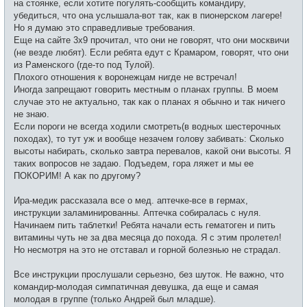
на стоянке, если хотите погулять-сообщить командиру,
убедиться, что она услышала-вот так, как в пионерском лагере!
Но я думаю это справедливые требования.
Еще на сайте 3х9 прочитал, что они не говорят, что они москвичи
(не везде любят). Если ребята едут с Крамаром, говорят, что они
из Раменского (где-то под Тулой).
Плохого отношения к воронежцам нигде не встречал!
Иногда запрещают говорить местным о планах группы. В моем
случае это не актуально, так как о планах я обычно и так ничего
не знаю.
Если пороги не всегда ходили смотреть(в водных шестерочных
походах), то тут уж и вообще незачем голову забивать: Сколько
высоты набирать, сколько завтра перевалов, какой они высоты. Я
таких вопросов не задаю. Подъедем, гора ляжет и мы ее
ПОКОРИМ! А как по другому?
Ира-медик рассказала все о мед. аптечке-все в гермах,
инструкции заламинированны. Аптечка собиралась с нуля.
Начинаем пить таблетки! Ребята начали есть гематоген и пить
витамины чуть не за два месяца до похода. Я с этим пролетел!
Но несмотря на это не отставал и горной болезнью не страдал.
Все инструкции прослушали серьезно, без шуток. Не важно, что
командир-молодая симпатичная девушка, да еще и самая
молодая в группе (только Андрей был младше).