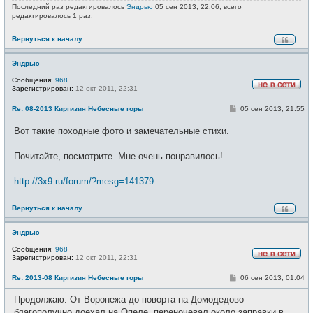
Последний раз редактировалось
Эндрью
05 сен 2013, 22:06, всего
редактировалось 1 раз.
Вернуться к началу
Эндрью
Сообщения:
968
Зарегистрирован:
12 окт 2011, 22:31
Н
е
С
Re: 08-2013 Киргизия Небесные горы
05 сен 2013, 21:55
в
о
с
о
е
Вот такие походные фото и замечательные стихи.
б
т
щ
и
е
Почитайте, посмотрите. Мне очень понравилось!
н
и
е
http://3x9.ru/forum/?mesg=141379
Вернуться к началу
Эндрью
Сообщения:
968
Зарегистрирован:
12 окт 2011, 22:31
Н
е
С
Re: 2013-08 Киргизия Небесные горы
06 сен 2013, 01:04
в
о
с
о
е
Продолжаю: От Воронежа до поворта на Домодедово
б
т
щ
благополучно доехал на Опеле, переночевал около заправки в