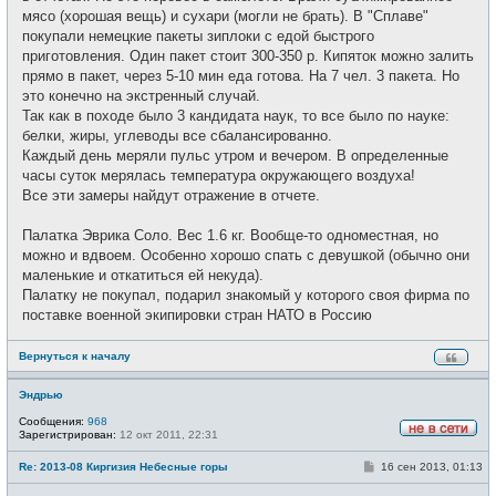
мясо (хорошая вещь) и сухари (могли не брать). В "Сплаве"
покупали немецкие пакеты зиплоки с едой быстрого
приготовления. Один пакет стоит 300-350 р. Кипяток можно залить
прямо в пакет, через 5-10 мин еда готова. На 7 чел. 3 пакета. Но
это конечно на экстренный случай.
Так как в походе было 3 кандидата наук, то все было по науке:
белки, жиры, углеводы все сбалансированно.
Каждый день меряли пульс утром и вечером. В определенные
часы суток мерялась температура окружающего воздуха!
Все эти замеры найдут отражение в отчете.
Палатка Эврика Соло. Вес 1.6 кг. Вообще-то одноместная, но
можно и вдвоем. Особенно хорошо спать с девушкой (обычно они
маленькие и откатиться ей некуда).
Палатку не покупал, подарил знакомый у которого своя фирма по
поставке военной экипировки стран НАТО в Россию
Вернуться к началу
Эндрью
Сообщения:
968
Зарегистрирован:
12 окт 2011, 22:31
Н
е
С
Re: 2013-08 Киргизия Небесные горы
16 сен 2013, 01:13
в
о
с
о