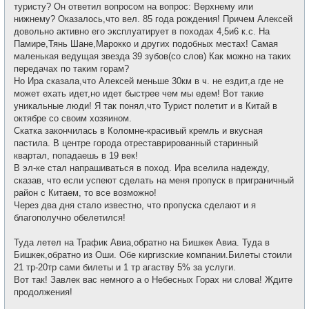
туристу? Он ответил вопросом на вопрос: Верхнему или
нижнему? Оказалось,что вел. 85 года рождения! Причем Алексей
довольно активно его эксплуатирует в походах 4,5и6 к.с. На
Памире,Тянь Шане,Марокко и других подобных местах! Самая
маленькая ведущая звезда 39 зубов(со слов) Как можно на таких
передачах по таким горам?
Но Ира сказала,что Алексей меньше 30км в ч. не ездит,а где не
может ехать идет,но идет быстрее чем мы едем! Вот такие
уникальные люди! Я так понял,что Турист полетит и в Китай в
октябре со своим хозяином.
Скатка закончилась в Коломне-красивый кремль и вкусная
пастила. В центре города отреставрированный старинный
квартал, попадаешь в 19 век!
В эл-ке стал напрашиваться в поход. Ира вселила надежду,
сказав, что если успеют сделать на меня пропуск в приграничный
район с Китаем, то все возможно!
Через два дня стало известно, что пропуска сделают и я
благополучно обелетился!
Туда летел на Трафик Авиа,обратно на Бишкек Авиа. Туда в
Бишкек,обратно из Оши. Обе киргизские компании.Билеты стоили
21 тр-20тр сами билеты и 1 тр агаству 5% за услуги.
Вот так! Завлек вас немного а о Небесных Горах ни слова! Ждите
продолжения!