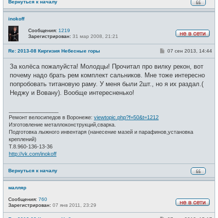
Вернуться к началу
inokoff
Сообщения:
1219
Зарегистрирован:
31 мар 2008, 21:21
Н
е
С
Re: 2013-08 Киргизия Небесные горы
07 сен 2013, 14:44
в
о
с
о
е
За колёса пожалуйста! Молодцы! Прочитал про вилку рекон, вот
б
т
щ
почему надо брать рем комплект сальников. Мне тоже интересно
и
е
попробовать титановую раму. У меня были 2шт., но я их раздал.(
н
и
Неджу и Вовану). Вообще интересненько!
е
_________________
Ремонт велосипедов в Воронеже:
viewtopic.php?f=50&t=1212
Изготовление металлоконструкций,сварка.
Подготовка лыжного инвентаря (нанесение мазей и парафинов,установка
креплений)
Т.8.960-136-13-36
http://vk.com/inokoff
Вернуться к началу
малляр
Сообщения:
760
Зарегистрирован:
07 янв 2011, 23:29
Н
е