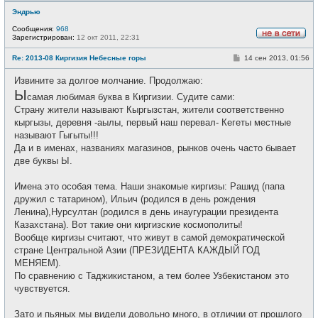
Эндрью
Сообщения:
968
Зарегистрирован:
12 окт 2011, 22:31
Н
е
С
Re: 2013-08 Киргизия Небесные горы
14 сен 2013, 01:56
в
о
с
о
е
Извините за долгое молчание. Продолжаю:
б
т
Ы
щ
и
самая любимая буква в Киргизии. Судите сами:
е
Страну жители называют Кыргызстан, жители соответственно
н
и
кыргызы, деревня -аылы, первый наш перевал- Кегеты местные
е
называют Гыгыты!!!
Да и в именах, названиях магазинов, рынков очень часто бывает
две буквы Ы.
Имена это особая тема. Наши знакомые киргизы: Рашид (папа
дружил с татарином), Ильич (родился в день рождения
Ленина),Нурсултан (родился в день инаугурации президента
Казахстана). Вот такие они киргизские космополиты!
Вообще киргизы считают, что живут в самой демократической
стране Центральной Азии (ПРЕЗИДЕНТА КАЖДЫЙ ГОД
МЕНЯЕМ).
По сравнению с Таджикистаном, а тем более Узбекистаном это
чувствуется.
Зато и пьяных мы видели довольно много, в отличии от прошлого