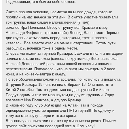
Подмосковью,то я был за себя спокоен.
Скатка прошла успешно, несмотря на много дождя, которые
пролили на нас небеса за эти дни. В скатке участие принимали
три группы, наша самая малочисленная (7 чел)
вела ее Ира Полякова. Вторую группу вел Крамар в миру
Александр Фефелов, третью (лайт)-Леонид Вассерман. Первые
две группы скатывались перед пятерками, третья-просто
каталась. Все вместе ехали в эл-ке и стартовали. Потом пути
разошлись, ночевка тоже в одном месте.
Сперва мы ехали за группой Крамара. Заехали в поля и потащили
велики местами волоком (колеса не крутились) Всех развлекал
Алексей Дещеревский расчетами нашей скорости и нашими
перспективами. Получалось что на обед мы приедем в 2 часа
ночи, а на ночевку-завтра к обеду.
Но все обошлось-выползли на асфальт, почистились и покатили.
В группе Крамара 19 чел. из них отбирали 13. Они полетят в
Китай 2 октября. Там разделяться на две группы 8 и 5 чел.
Поедут одним и тем-же маршрутом,но двумя группами. Одну
возглавит Ира Полякова, а другую Крамар.
В каком-то году клуб 3х9 ездил на Алтай, так в походе
одновременно участие принимали ПЯТЬ групп!!! По одному и
тому-же маршруту в одни и те-же сроки.
Благополучно приехали на стоянку-живописная речка. Причем
группа лайт приехала последней уже в 11ом часу!