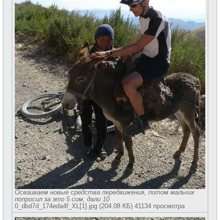
Осваиваем новые средства передвижения, потом мальчик
попросил за это 5 сом, дали 10
0_dbd7d_174eda4f_XL[1].jpg (204.08 КБ) 41134 просмотра