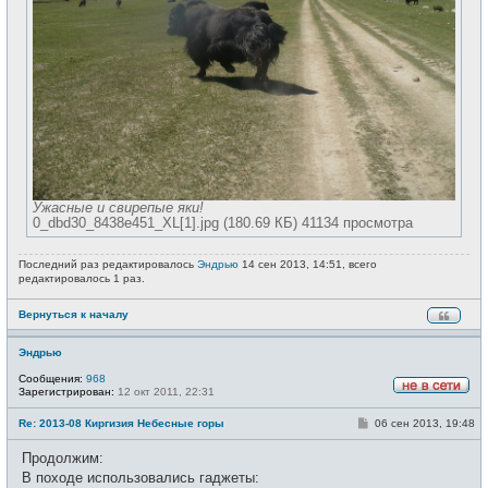
Ужасные и свирепые яки!
0_dbd30_8438e451_XL[1].jpg (180.69 КБ) 41134 просмотра
Последний раз редактировалось
Эндрью
14 сен 2013, 14:51, всего
редактировалось 1 раз.
Вернуться к началу
Эндрью
Сообщения:
968
Зарегистрирован:
12 окт 2011, 22:31
Н
е
С
Re: 2013-08 Киргизия Небесные горы
06 сен 2013, 19:48
в
о
с
о
е
Продолжим:
б
т
щ
В походе использовались гаджеты:
и
е