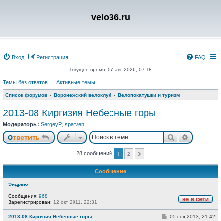
velo36.ru
Вход
Регистрация
FAQ
Текущее время: 07 авг 2026, 07:18
Темы без ответов
|
Активные темы
Список форумов
Воронежский велоклуб
Велопокатушки и туризм
2013-08 Киргизия Небесные горы
Модераторы:
SergeyP
,
sparven
Поиск
Расшире
Ответить
28 сообщений
1
2
След.
Сообщение
Эндрью
Сообщения:
968
Зарегистрирован:
12 окт 2011, 22:31
Н
е
С
2013-08 Киргизия Небесные горы
05 сен 2013, 21:42
в