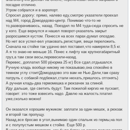
и
е
посадке отлично.
н
и
Утром собрался и в аэропорт.
е
Спросил дорогу: прямо, налево еду,смотрю указатели проехал
над М4, город Домодедово-центр. Понимаю что-то не
то,разворачиваюсь, назад. Поездил по М4 туда-сюда спросить не
у кого. Еще вернулся и нашел поворот-указатель закрыт
разросшимся кустом. Понесся на всех парах-думал опоздаю.
Но нет все успел-вел упаковать,регистция, вещи переложить.
Сначала на стойке так удачно вел поставил,что намеряли 8,5 кг.
А я то знаю-не меньше 16. Понес к лифту как крупногабаритный
груз,а там свои весы,перевесили-назад.
Перевес, доплатил 500 р(норма 25 кг) Все сдал,отдышался.
Ручную кладь вообще никому не показываю,она спокойно в
темном углу стоит(Домодедово это вам не Нью Дели,там сразу
патруль с собакой подбежал,стали нюхать,пришлось отгонять)
А ручная кладь-два гермомешка и рюкзачек за спиной.
Иду дальше, где светить будут. Там пожилой киргиз не пускает,
говорит: это тоже взвесить надо. Давлю на жалость:платил
уже,сколько можно!
Он оказался хорошим мужиком: заплати за один мешок, а рюкзак
и второй так пропущу.
Назад,все бросаю в угол,вынимаю один спальнк из гермы,на пол
и с полупустым мешком к стойке. Еще 500 р.