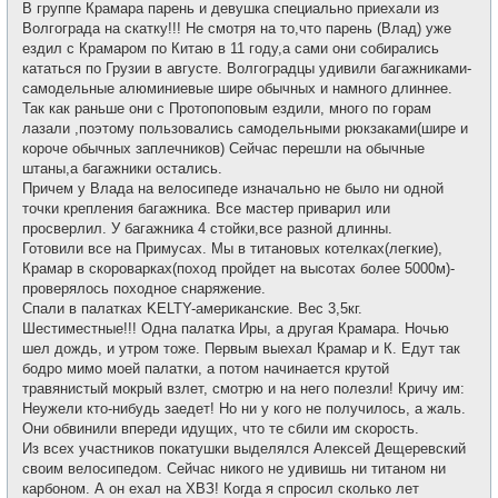
В группе Крамара парень и девушка специально приехали из
Волгограда на скатку!!! Не смотря на то,что парень (Влад) уже
ездил с Крамаром по Китаю в 11 году,а сами они собирались
кататься по Грузии в августе. Волгоградцы удивили багажниками-
самодельные алюминиевые шире обычных и намного длиннее.
Так как раньше они с Протопоповым ездили, много по горам
лазали ,поэтому пользовались самодельными рюкзаками(шире и
короче обычных заплечников) Сейчас перешли на обычные
штаны,а багажники остались.
Причем у Влада на велосипеде изначально не было ни одной
точки крепления багажника. Все мастер приварил или
просверлил. У багажника 4 стойки,все разной длинны.
Готовили все на Примусах. Мы в титановых котелках(легкие),
Крамар в скороварках(поход пройдет на высотах более 5000м)-
проверялось походное снаряжение.
Спали в палатках KELTY-американские. Вес 3,5кг.
Шестиместные!!! Одна палатка Иры, а другая Крамара. Ночью
шел дождь, и утром тоже. Первым выехал Крамар и К. Едут так
бодро мимо моей палатки, а потом начинается крутой
травянистый мокрый взлет, смотрю и на него полезли! Кричу им:
Неужели кто-нибудь заедет! Но ни у кого не получилось, а жаль.
Они обвинили впереди идущих, что те сбили им скорость.
Из всех участников покатушки выделялся Алексей Дещеревский
своим велосипедом. Сейчас никого не удивишь ни титаном ни
карбоном. А он ехал на ХВЗ! Когда я спросил сколько лет