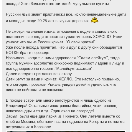
похода! Хотя большинство жителей- мусульмане суниты.
Русский язык знают практически все, исключение-маленькие дети
и молодые люди 20-25 лет в глухих деревнях
Не смотря на знание языка, отношения к водке и социального
положения все люди относятся туристам очень ХОРОШО. Если
узнают что вы из России кричат: "О свой братан!"
Уже после похода прочитал, что и друг к другу они обращаются
БОТКЕ-брат в переводе.
Нравилось, когда я с ними здоровался "Салям алейкум", тогда
группа мужчин абсолютно синхронно поднимают ладони к лицу и
все одновременно говорят:"Малейкум ассалам".
Далее следует приглашение к столу.
Дети бегут за вами и кричат: ХЕЛЛО. Это настолько привычно,
что сегодня, проезжая Рыкань увидел детей и удивился, что
никто не побежал и не закричал!
В походе встречали много велотуристов и лишь одного из
Владимира! Остальные иностранцы-бельгийцы, чехи, японец,
новозеландцы и тп и тд. Один ехал на лагераде!
Забыл, были еще два парня из Нижнего. Они летели вместе со
мной из Москвы, обогнали нас на подъеме на Кегерты и потом мы
встречали их в Караколе.