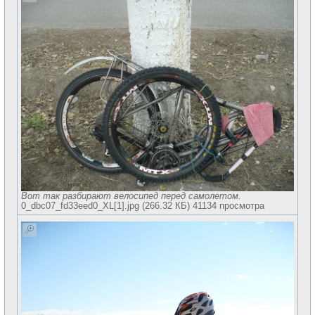
Вот так разбирают велосипед перед самолетом.
0_dbc07_fd33eed0_XL[1].jpg (266.32 КБ) 41134 просмотра