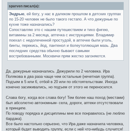
е
б
т
sparven писал(а):
щ
и
е
н
Эндрью
, ей богу, у нас в далеком прошлом в детских группах
и
по 15-20 человек не было такого гестапо. А что дежурные по
е
кухне тоже назначались?
Сопоставляю это с нашим путешествием и тихо фигею,
витамины за 2 месяца, аптечка с инструкциями. Владимир
поехал с недолеченной простудой, в аптечке были уголь,
бинты, перекись, йод, пантенол и болеутоляющая мазь. Два
последних средства обычно бывают самыми
востребованными. Москвичи прям жестко загоняются.
Да, дежурные назначались. Дежурили по 2 человека. Ира
Полякова в два раза чаще чем остальные (нечетная группа).
Подъем в 5 или 6, отбой в 20 или по обстоятельствам. Иногда
конечно засиживались, но подъем от этого не переносился.
Слава богу, когда все слава богу! Тем более наш поход (местами)
был абсолютно автономным- села, дороги, аптеки отсутствовали
в принципе.
По поводу порядка и дисциплины мне все понравилось (не люблю
бардака).
Все было настолько серьезно, что Ира даже назначила человека,
который будет выводить группу, если с ней что-нибудь случится!