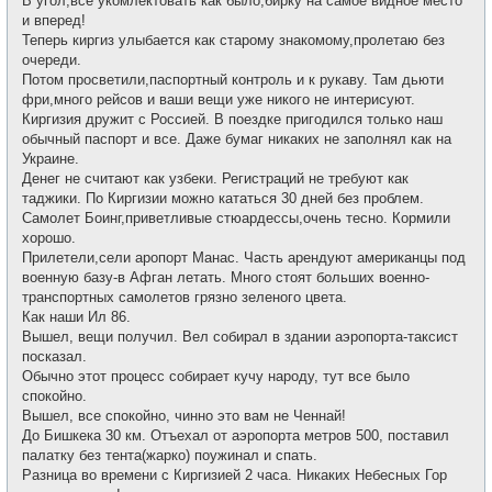
В угол,все укомлектовать как было,бирку на самое видное место
и вперед!
Теперь киргиз улыбается как старому знакомому,пролетаю без
очереди.
Потом просветили,паспортный контроль и к рукаву. Там дьюти
фри,много рейсов и ваши вещи уже никого не интерисуют.
Киргизия дружит с Россией. В поездке пригодился только наш
обычный паспорт и все. Даже бумаг никаких не заполнял как на
Украине.
Денег не считают как узбеки. Регистраций не требуют как
таджики. По Киргизии можно кататься 30 дней без проблем.
Самолет Боинг,приветливые стюардессы,очень тесно. Кормили
хорошо.
Прилетели,сели аропорт Манас. Часть арендуют американцы под
военную базу-в Афган летать. Много стоят больших военно-
транспортных самолетов грязно зеленого цвета.
Как наши Ил 86.
Вышел, вещи получил. Вел собирал в здании аэропорта-таксист
посказал.
Обычно этот процесс собирает кучу народу, тут все было
спокойно.
Вышел, все спокойно, чинно это вам не Ченнай!
До Бишкека 30 км. Отъехал от аэропорта метров 500, поставил
палатку без тента(жарко) поужинал и спать.
Разница во времени с Киргизией 2 часа. Никаких Небесных Гор