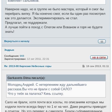
комплект сальников.
е
Наверное надо, но в группе не было мастера, который я смог бы
перебрать вилку. Я бы конечно смог, если бы один раз посмотрел
как это делается. Экспериментировать не стал.
Предлагал, не поддержали.
А лучше пойти в поход с Олегом или Вованом и горя не будете
знать!
Вернуться к началу
Эндрью
Сообщения:
968
Зарегистрирован:
12 окт 2011, 22:31
Н
е
С
Re: 2013-08 Киргизия Небесные горы
16 сен 2013, 01:11
в
о
с
о
е
б
т
Garkavets Dima писал(а):
щ
и
е
н
Молодец,Андрей. С нетерпением жду дальнейшего
и
рассказа.Вы что не брали с собой САЛО?
е
Что у тебя за палатка? Кинь ссылку.
Сало не брали, хотя почти все хохлы, по описаниям которых мы
ходили почти всегда берут по 1 кг на чел. Даже рецепты приводят
в отчетах. Но это перевес в самолете. Брали сублимированное