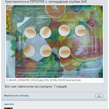
Чувствуется-я в ПЯТЕРКЕ с легендарным клубом 3х9!
0_dbc0d_429de099_XXL[1].jpg (331.15 КБ) 41136 просмотров
Вот они таблеточки на скатерти- 7 порций.
Вернуться к началу
sparven