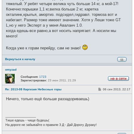
тяжелый. У ребят четыре велика чуть больше 14 кг, а мой-17!
Конечно:порышки 1,1 кг,вилка больше 2 кг, каретка
окталинк,крылья, амортиз. подсидел,гидравл. тормоза вот и
набегает. Размер тоже имееет значение. Хотя у Леши тоже GT
L,но у него Эксперт а у меня Аваланч 1.0.
когда едешь-все равно,а вот носить напрягает. А носили мы
много!
Когда уже к горам перейду, сам не знаю!
Вернуться к началу
omyzad
Сообщения:
1723
Зарегистрирован:
23 июн 2011, 21:29
Н
е
С
Re: 2013-08 Киргизия Небесные горы
06 сен 2013, 22:17
в
о
с
о
е
Ничего, только ещё больше раззадориваешь)
б
т
щ
и
е
н
и
_________________
е
Тише едешь - чище будешь(
На дороге не забывайте о правиле 3 Д - Дай Дорогу Дураку!