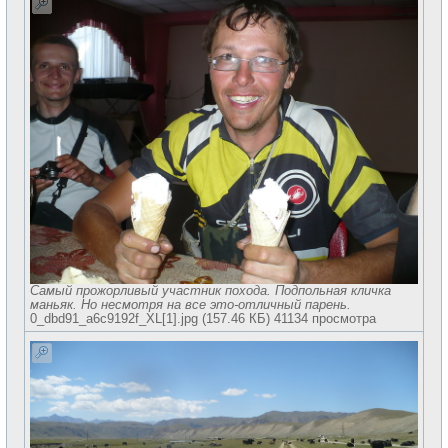
Самый прожорливый участник похода. Подпольная кличка
маньяк. Но несмотря на все это-отличный парень.
0_dbd91_a6c9192f_XL[1].jpg (157.46 КБ) 41134 просмотра