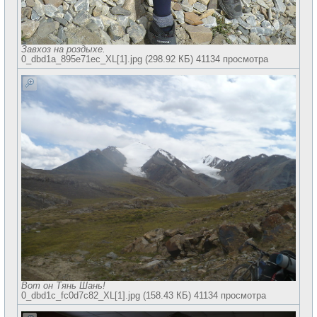
Завхоз на роздыхе.
0_dbd1a_895e71ec_XL[1].jpg (298.92 КБ) 41134 просмотра
Вот он Тянь Шань!
0_dbd1c_fc0d7c82_XL[1].jpg (158.43 КБ) 41134 просмотра