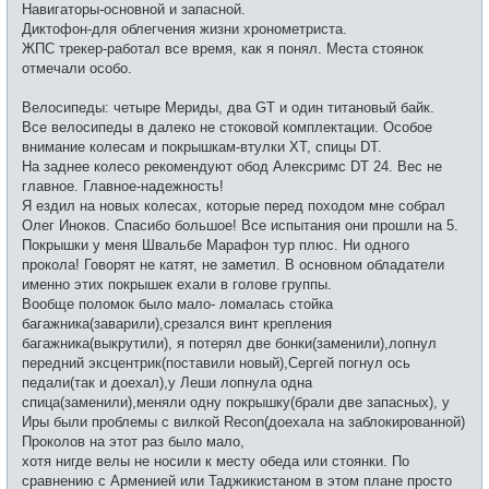
Навигаторы-основной и запасной.
н
и
Диктофон-для облегчения жизни хронометриста.
е
ЖПС трекер-работал все время, как я понял. Места стоянок
отмечали особо.
Велосипеды: четыре Мериды, два GT и один титановый байк.
Все велосипеды в далеко не стоковой комплектации. Особое
внимание колесам и покрышкам-втулки ХТ, спицы DT.
На заднее колесо рекомендуют обод Алексримс DT 24. Вес не
главное. Главное-надежность!
Я ездил на новых колесах, которые перед походом мне собрал
Олег Иноков. Спасибо большое! Все испытания они прошли на 5.
Покрышки у меня Швальбе Марафон тур плюс. Ни одного
прокола! Говорят не катят, не заметил. В основном обладатели
именно этих покрышек ехали в голове группы.
Вообще поломок было мало- ломалась стойка
багажника(заварили),срезался винт крепления
багажника(выкрутили), я потерял две бонки(заменили),лопнул
передний эксцентрик(поставили новый),Сергей погнул ось
педали(так и доехал),у Леши лопнула одна
спица(заменили),меняли одну покрышку(брали две запасных), у
Иры были проблемы с вилкой Recon(доехала на заблокированной)
Проколов на этот раз было мало,
хотя нигде велы не носили к месту обеда или стоянки. По
сравнению с Арменией или Таджикистаном в этом плане просто