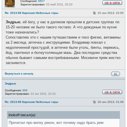
Сообщения:
8807
Зарегистрирован:
03 май 2011, 20:20
Н
е
С
Re: 2013-08 Киргизия Небесные горы
15 сен 2013, 22:05
в
о
с
о
е
Эндрью
, ей богу, у нас в далеком прошлом в детских группах по
б
т
щ
15-20 человек не было такого гестапо. А что дежурные по кухне
и
е
тоже назначались?
н
и
Сопоставляю это с нашим путешествием и тихо фигею, витамины
е
за 2 месяца, аптечка с инструкциями. Владимир поехал с
недолеченной простудой, в аптечке были уголь, бинты, перекись,
йод, пантенол и болеутоляющая мазь. Два последних средства
обычно бывают самыми востребованными. Москвичи прям жестко
загоняются.
Вернуться к началу
Эндрью
Сообщения:
968
Зарегистрирован:
12 окт 2011, 22:31
Н
е
С
Re: 2013-08 Киргизия Небесные горы
16 сен 2013, 01:09
в
о
с
о
е
б
т
inokoff писал(а):
щ
и
е
н
Прочитал про вилку рекон, вот почему надо брать рем
и