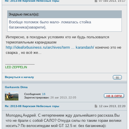
С
Re: 2013-08 Киргизия Небесные горы
07 сен 2013, 15:17
в
о
с
о
е
б
т
Эндрью писал(а):
щ
и
е
н
Вообще поломок было мало- ломалась стойка
и
багажника(заварили),
е
Интересно, в походных условиях кто ни будь пользовался
термопаяльным карандашом
http://ideaforbusiness.ru/archives/term ... karandash/
конечно это не
сварка , но всё же...
_________________
LED ZEPPELIN
Вернуться к началу
Garkavets Dima
Сообщения:
16
Зарегистрирован:
26 авг 2013, 22:05
Н
е
С
Re: 2013-08 Киргизия Небесные горы
12 сен 2013, 22:20
в
о
с
о
е
Молодец,Андрей. С нетерпением жду дальнейшего рассказа.Вы
б
т
щ
что не брали с собой САЛО? Откуда силы по таким горам велики
и
е
носить? По велосипедам мой GT 12.5 кг. без багажника(с
н