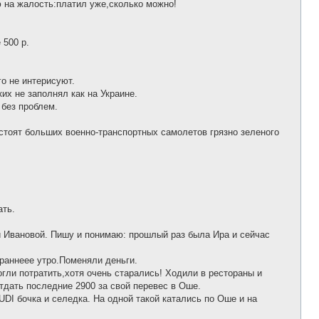
лю на жалость:платил уже,сколько можно!
 500 р.
о не интерисуют.
их не заполнял как на Украине.
 без проблем.
стоят больших военно-транспортных самолетов грязно зеленого
ать.
й Ивановой. Пишу и понимаю: прошлый раз была Ира и сейчас
раннеее утро.Поменяли деньги.
огли потратить,хотя очень старались! Ходили в рестораны и
тдать последние 2900 за свой перевес в Оше.
I бочка и селедка. На одной такой катались по Оше и на