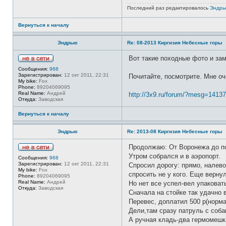
Последний раз редактировалось
Эндрь
Вернуться к началу
Эндрью
Re: 08-2013 Киргизия Небесные горы
Вот такие походные фото и за
Н
Сообщения:
968
е
Зарегистрирован:
12 окт 2011, 22:31
Почитайте, посмотрите. Мне оч
в
My bike:
Fox
с
Phone:
89204069095
е
Real Name:
Андрей
http://3x9.ru/forum/?mesg=1413
т
Откуда:
Заводская
и
Вернуться к началу
Эндрью
Re: 2013-08 Киргизия Небесные горы
Продолжаю: От Воронежа до по
Н
Утром собрался и в аэропорт.
Сообщения:
968
е
Зарегистрирован:
12 окт 2011, 22:31
Спросил дорогу: прямо, налево
в
My bike:
Fox
с
спросить не у кого. Еще верну
Phone:
89204069095
е
Real Name:
Андрей
Но нет все успел-вел упаковат
т
Откуда:
Заводская
и
Сначала на стойке так удачно 
Перевес, доплатил 500 р(норм
Дели,там сразу патруль с соб
А ручная кладь-два гермомешка