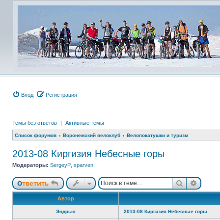
Вход
Регистрация
Темы без ответов
|
Активные темы
Список форумов
Воронежский велоклуб
Велопокатушки и туризм
2013-08 Киргизия Небесные горы
Модераторы:
SergeyP
,
sparven
Поиск
Расши
Ответить
Автор
Эндрью
2013-08 Киргизия Небесные горы