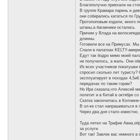
Благополучно приехали на стоя
В группе Крамара парень и дев
они собирались кататься по Г
Протопоповым ездили, много п
штаны,а багажники остались.
Причем у Влада на велосипеде 
длинны.
Готовили все на Примусах. Мы 
Спали в палатках KELTY-америк
Едут так бодро мимо моей пала
не получилось, а жаль. Они об
Из всех участников покатушки
спросил сколько лет туристу? 
эксплуатирует в походах 4,5и6
передачах по таким горам?
Но Ира сказала,что Алексей ме
полетит и в Китай в октябре со
Скатка закончилась в Коломне-
В эл-ке стал напрашиваться в 
Через два дня стало известно,
Туда летел на Трафик Авиа,обр
за услуги.
Вот так! Завлек вас немного а