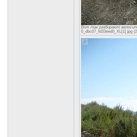
Вот так разбирают велосип
0_dbc07_fd33eed0_XL[1].jpg (