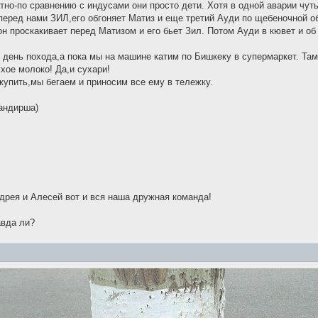
тно-по сравнению с индусами они просто дети. Хотя в одной аварии чу
еред нами ЗИЛ,его обгоняет Матиз и еще третий Ауди по щебеночной об
н проскакивает перед Матизом и его бьет Зил. Потом Ауди в кювет и об
 день похода,а пока мы на машине катим по Бишкеку в супермаркет. Там к
хое молоко! Да,и сухари!
купить,мы бегаем и приносим все ему в тележку.
андирша)
дрея и Алесей вот и вся наша дружная команда!
авда ли?