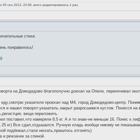
ю
05 сен 2013, 22:06, всего редактировалось 1 раз.
мечательные стихи.
ень понравилось!
79
ворта на Домодедово благополучно доехал на Опеле, переночевал около
 еду,смотрю указатели проехал над М4, город Домодедово-центр. Поним
лся и нашел поворот-указатель закрыт разросшимся кустом. Понесся на
ь,регистция, вещи переложить.
вел поставил,что намеряли 8,5 кг. А я то знаю-не меньше 16. Понес к ли
а 25 кг) Все сдал,отдышался. Ручную кладь вообще никому не показыва
акой подбежал,стали нюхать,пришлось отгонять)
 и рюкзачек за спиной.