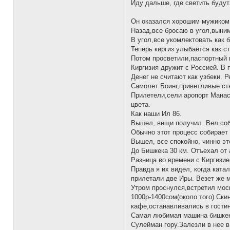
Иду дальше, где светить будут
Он оказался хорошим мужиком: 
Назад,все бросаю в угол,выним
В угол,все укомлектовать как 
Теперь киргиз улыбается как с
Потом просветили,паспортный к
Киргизия дружит с Россией. В 
Денег не считают как узбеки. 
Самолет Боинг,приветливые ст
Прилетели,сели аропорт Манас
цвета.
Как наши Ил 86.
Вышел, вещи получил. Вел соб
Обычно этот процесс собирает 
Вышел, все спокойно, чинно эт
До Бишкека 30 км. Отъехал от 
Разница во времени с Киргизие
Правда я их видел, когда кат
прилетали две Иры. Везет же м
Утром проснулся,встретил мос
1000р-1400сом(около того) Ски
кафе,останавливались в гостин
Самая любимая машина бишкекс
Сулейман гору.Залезли в нее в