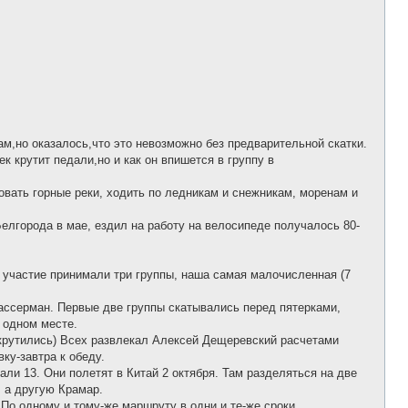
о
б
щ
е
н
и
е
ам,но оказалось,что это невозможно без предварительной скатки.
к крутит педали,но и как он впишется в группу в
овать горные реки, ходить по ледникам и снежникам, моренам и
елгорода в мае, ездил на работу на велосипеде получалось 80-
е участие принимали три группы, наша самая малочисленная (7
ассерман. Первые две группы скатывались перед пятерками,
в одном месте.
 крутились) Всех развлекал Алексей Дещеревский расчетами
ку-завтра к обеду.
али 13. Они полетят в Китай 2 октября. Там разделяться на две
, а другую Крамар.
 По одному и тому-же маршруту в одни и те-же сроки.