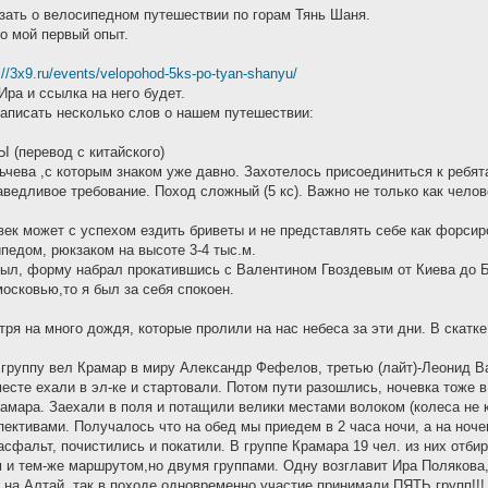
азать о велосипедном путешествии по горам Тянь Шаня.
то мой первый опыт.
://3x9.ru/events/velopohod-5ks-po-tyan-shanyu/
ра и ссылка на него будет.
написать несколько слов о нашем путешествии:
перевод с китайского)
ьчева ,с которым знаком уже давно. Захотелось присоединиться к ребят
ведливое требование. Поход сложный (5 кс). Важно не только как челове
век может с успехом ездить бриветы и не представлять себе как форсир
ипедом, рюкзаком на высоте 3-4 тыс.м.
 был, форму набрал прокатившись с Валентином Гвоздевым от Киева до Б
осковью,то я был за себя спокоен.
ря на много дождя, которые пролили на нас небеса за эти дни. В скатк
 группу вел Крамар в миру Александр Фефелов, третью (лайт)-Леонид В
месте ехали в эл-ке и стартовали. Потом пути разошлись, ночевка тоже 
рамара. Заехали в поля и потащили велики местами волоком (колеса не
ективами. Получалось что на обед мы приедем в 2 часа ночи, а на ночев
сфальт, почистились и покатили. В группе Крамара 19 чел. из них отбир
м и тем-же маршрутом,но двумя группами. Одну возглавит Ира Полякова
л на Алтай, так в походе одновременно участие принимали ПЯТЬ групп!!!