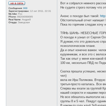
Вот и собрался немного расск
Н
Не судите строго потому что э
Сообщения:
968
е
Зарегистрирован:
12 окт 2011, 22:31
в
My bike:
Fox
с
Анонс о походе был такой:
http
Phone:
89204069095
е
Real Name:
Андрей
Обстоятельный отчет напишет И
т
Откуда:
Заводская
и
Пока по горячим следам хочу 
ТЯНЬ ШАНЬ- НЕБЕСНЫЕ ГОРЫ (
О походе я узнал от Сергея Ол
Я думаю,что это довольно спра
психологическом плане.
Да и опыт конечно важен: чело
курумникам, и все это с велос
Так как опыт у меня кое-какой
100 км, несколько ПВД по Подм
Скатка прошла успешно, несмот
чел)
вела ее Ира Полякова. Вторую
третья-просто каталась. Все в
Сперва мы ехали за группой К
нашей скорости и нашими персп
Но все обошлось-выползли на а
группы 8 и 5 чел. Поедут одни
В каком-то году клуб 3х9 езди