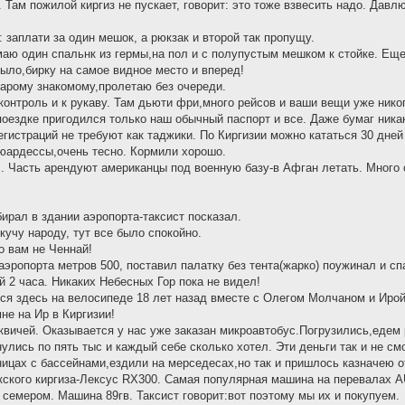
. Там пожилой киргиз не пускает, говорит: это тоже взвесить надо. Дав
заплати за один мешок, а рюкзак и второй так пропущу.
аю один спальнк из гермы,на пол и с полупустым мешком к стойке. Еще
было,бирку на самое видное место и вперед!
тарому знакомому,пролетаю без очереди.
онтроль и к рукаву. Там дьюти фри,много рейсов и ваши вещи уже никог
поездке пригодился только наш обычный паспорт и все. Даже бумаг никак
Регистраций не требуют как таджики. По Киргизии можно кататься 30 дней
юардессы,очень тесно. Кормили хорошо.
. Часть арендуют американцы под военную базу-в Афган летать. Много 
ирал в здании аэропорта-таксист посказал.
кучу народу, тут все было спокойно.
о вам не Ченнай!
аэропорта метров 500, поставил палатку без тента(жарко) поужинал и сп
й 2 часа. Никаких Небесных Гор пока не видел!
ался здесь на велосипеде 18 лет назад вместе с Олегом Молчаном и Иро
не на Ир в Киргизии!
квичей. Оказывается у нас уже заказан микроавтобус.Погрузились,едем 
нулись по пять тыс и каждый себе сколько хотел. Эти деньги так и не см
ицах с бассейнами,ездили на мерседесах,но так и пришлось казначею о
кого киргиза-Лексус RX300. Самая популярная машина на перевалах AUD
 семером. Машина 89гв. Таксист говорит:вот поэтому мы их и покупуем.