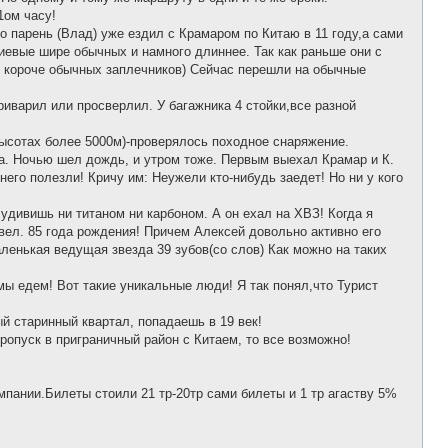
1ом часу!
то парень (Влад) уже ездил с Крамаром по Китаю в 11 году,а сами
иевые шире обычных и намного длиннее. Так как раньше они с
 короче обычных заплечников) Сейчас перешли на обычные
иварил или просверлил. У багажника 4 стойки,все разной
высотах более 5000м)-проверялось походное снаряжение.
ра. Ночью шел дождь, и утром тоже. Первым выехал Крамар и К.
него полезли! Кричу им: Неужели кто-нибудь заедет! Но ни у кого
дивишь ни титаном ни карбоном. А он ехал на ХВЗ! Когда я
вел. 85 года рождения! Причем Алексей довольно активно его
ленькая ведущая звезда 39 зубов(со слов) Как можно на таких
 мы едем! Вот такие уникальные люди! Я так понял,что Турист
й старинный квартал, попадаешь в 19 век!
ропуск в приграничный район с Китаем, то все возможно!
мпании.Билеты стоили 21 тр-20тр сами билеты и 1 тр агаству 5%