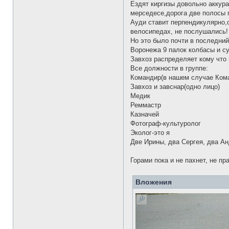
Ездят киргизы довольно аккура
мерседесе,дорога две полосы п
Ауди ставит перпендикулярно,о
велосипедах, не послушались!
Но это было почти в последний
Воронежа 9 палок колбасы и су
Завхоз распределяет кому что 
Все должности в группе:
Командир(в нашем случае Ком
Завхоз и завснар(одно лицо)
Медик
Реммастр
Казначей
Фотограф-культуролог
Эколог-это я
Две Ирины, два Сергея, два Ан
Горами пока и не пахнет, не пр
Вложения