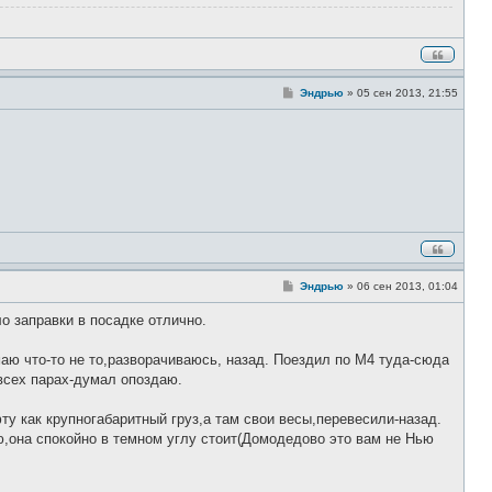
С
Эндрью
»
05 сен 2013, 21:55
о
о
б
щ
е
н
и
е
С
Эндрью
»
06 сен 2013, 01:04
о
о
 заправки в посадке отлично.
б
щ
е
аю что-то не то,разворачиваюсь, назад. Поездил по М4 туда-сюда
н
и
 всех парах-думал опоздаю.
е
фту как крупногабаритный груз,а там свои весы,перевесили-назад.
ю,она спокойно в темном углу стоит(Домодедово это вам не Нью