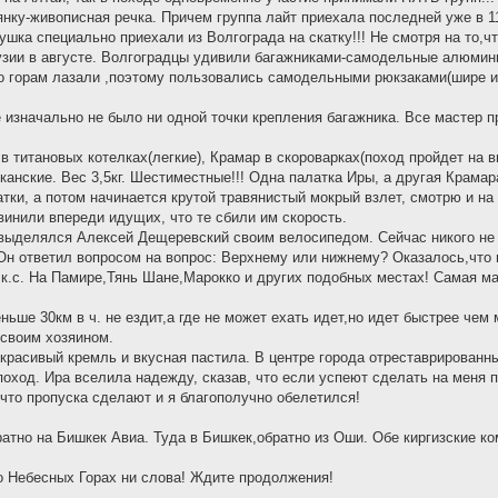
нку-живописная речка. Причем группа лайт приехала последней уже в 1
ушка специально приехали из Волгограда на скатку!!! Не смотря на то,ч
рузии в августе. Волгоградцы удивили багажниками-самодельные алюмин
о горам лазали ,поэтому пользовались самодельными рюкзаками(шире и
изначально не было ни одной точки крепления багажника. Все мастер пр
в титановых котелках(легкие), Крамар в скороварках(поход пройдет на 
анские. Вес 3,5кг. Шестиместные!!! Одна палатка Иры, а другая Крама
тки, а потом начинается крутой травянистый мокрый взлет, смотрю и на 
винили впереди идущих, что те сбили им скорость.
 выделялся Алексей Дещеревский своим велосипедом. Сейчас никого не у
Он ответил вопросом на вопрос: Верхнему или нижнему? Оказалось,что 
 к.с. На Памире,Тянь Шане,Марокко и других подобных местах! Самая ма
ньше 30км в ч. не ездит,а где не может ехать идет,но идет быстрее чем
 своим хозяином.
красивый кремль и вкусная пастила. В центре города отреставрированны
поход. Ира вселила надежду, сказав, что если успеют сделать на меня п
 что пропуска сделают и я благополучно обелетился!
атно на Бишкек Авиа. Туда в Бишкек,обратно из Оши. Обе киргизские ко
 о Небесных Горах ни слова! Ждите продолжения!