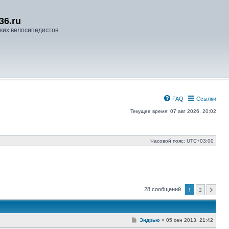
36.ru
ких велосипедистов
FAQ
Ссылки
Текущее время: 07 авг 2026, 20:02
Часовой пояс:
UTC+03:00
28 сообщений
1
2
След.
С
Эндрью
»
05 сен 2013, 21:42
о