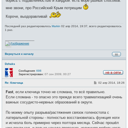
борись с подавленностью и хандрой. есть море разных способов.
мне звони, про Российский Крым потрещим
Короче, выздоравливай
Последний раз редактировалось
Markin
02 апр 2014, 19:37, всего редактировалось
1 раз.
_________________
Вернуться к началу
Dzhaks
Сообщения:
698
Зарегистрирован:
07 сен 2009, 00:27
Н
е
С
Re: Ключица
02 апр 2014, 18:26
в
о
с
о
е
Fast
, если ключица точно не сломана, то всё правильно.
б
т
щ
Если сломана - то опасно это прежде всего травматизацией очень
и
е
важных сосудисто-нервных образований в округе.
н
и
е
По моему опыту разрыва/растяжения связок голеностопа с
латеральной стороны - полностью восстановилась функция ноги
и исчезла боль примерно через полтора месяца. Сейчас прошёл
уже почти год, и только начала пропадать излишняя мобильность