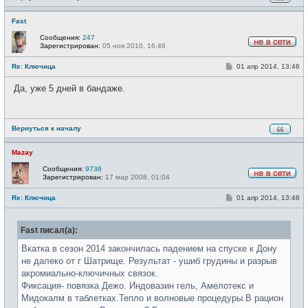
Fast
Сообщения:
247
Зарегистрирован:
05 ноя 2010, 16:46
Н
е
С
Re: Ключица
01 апр 2014, 13:46
в
о
с
о
е
Да, уже 5 дней в бандаже.
б
т
щ
и
е
н
и
Вернуться к началу
е
Mazay
Сообщения:
9736
Зарегистрирован:
17 мар 2008, 01:04
Н
е
С
Re: Ключица
01 апр 2014, 13:46
в
о
с
о
е
б
т
Fast писал(а):
щ
и
е
н
Вкатка в сезон 2014 закончилась падением на спуске к Дону
и
не далеко от г Шатрище. Результат - ушиб грудины и разрыв
е
акромиально-ключичных связок.
Фиксация- повязка Дежо. Индовазин гель, Амелотекс и
Мидокалм в таблетках.Тепло и волновые процедуры.В рацион