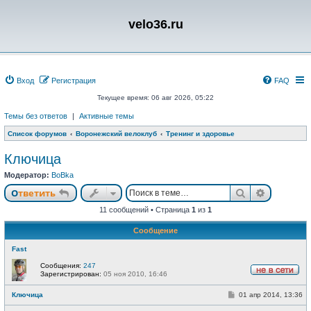
velo36.ru
Вход
Регистрация
FAQ
Текущее время: 06 авг 2026, 05:22
Темы без ответов
|
Активные темы
Список форумов
Воронежский велоклуб
Тренинг и здоровье
Ключица
Модератор:
BoBka
Поиск
Расшире
Ответить
11 сообщений • Страница
1
из
1
Сообщение
Fast
Сообщения:
247
Зарегистрирован:
05 ноя 2010, 16:46
Н
е
С
Ключица
01 апр 2014, 13:36
в
о
с
о