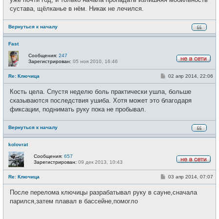
сустава, щёлканье в нём. Никак не лечился.
Вернуться к началу
Fast
Сообщения:
247
Зарегистрирован:
05 ноя 2010, 16:46
Н
е
С
Re: Ключица
02 апр 2014, 22:06
в
о
с
о
е
Кость цела. Спустя неделю боль практически ушла, больше
б
т
щ
сказываются последствия ушиба. Хотя может это благодаря
и
е
фиксации, поднимать руку пока не пробывал.
н
и
е
Вернуться к началу
kolovrat
Сообщения:
657
Зарегистрирован:
09 дек 2013, 10:43
Н
е
С
Re: Ключица
03 апр 2014, 07:07
в
о
с
о
е
После перелома ключицы разрабатывал руку в сауне,сначала
б
т
щ
парился,затем плавал в бассейне,помогло
и
е
н
и