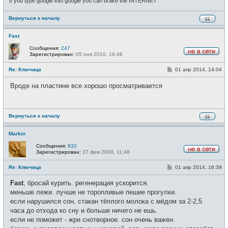
If you type google into google you can brake the INTERNET
Вернуться к началу
Fast
Сообщения:
247
Зарегистрирован:
05 ноя 2010, 16:46
Н
е
С
Re: Ключица
01 апр 2014, 14:04
в
о
с
о
е
Вроде на пластине все хорошо просматривается
б
т
щ
и
е
н
и
Вернуться к началу
е
Markin
Сообщения:
932
Зарегистрирован:
27 фев 2008, 11:48
Н
е
С
Re: Ключица
01 апр 2014, 16:39
в
о
с
о
е
Fast
, бросай курить. регенерация ускорится.
б
т
щ
меньше лежи. лучше не торопливые пешие прогулки.
и
е
если нарушился сон, стакан тёплого молока с мёдом за 2-2,5
н
и
часа до отхода ко сну и больше ничего не ешь.
е
если не поможет - жри снотворное. сон очень важен.