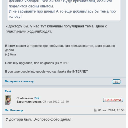
добавил холодец. Все ли так? Буду признателен, если кто
поделится своим опытом.
И не забывайте про шлем! А то еще добавилась бы тема про
голову!
к доктору бы. у нас тут ключицы популярная тема, двое с
пластинами ходили\ходят.
_________________
В этом вашем интернете хрен поймешь, кто прикалывается, а кто реально
дебил
(c) баш
Don't buy upgrades, ride up grades (c) MTBR
If you type google into google you can brake the INTERNET
Вернуться к началу
Fast
Сообщения:
247
Зарегистрирован:
05 ноя 2010, 16:46
Н
е
С
Re: Ключица
01 апр 2014, 13:50
в
о
с
о
е
У доктора был. Экспресс-фото делал.
б
т
щ
и
е