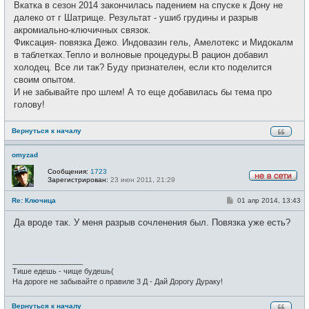
е
Вкатка в сезон 2014 закончилась падением на спуске к Дону не
б
т
щ
далеко от г Шатрище. Результат - ушиб грудины и разрыв
и
е
акромиально-ключичных связок.
н
и
Фиксация- повязка Дежо. Индовазин гель, Амелотекс и Мидокалм
е
в таблетках.Тепло и волновые процедуры.В рацион добавил
холодец. Все ли так? Буду признателен, если кто поделится
своим опытом.
И не забывайте про шлем! А то еще добавилась бы тема про
голову!
Вернуться к началу
omyzad
Сообщения:
1723
Зарегистрирован:
23 июн 2011, 21:29
Н
е
С
Re: Ключица
01 апр 2014, 13:43
в
о
с
о
е
Да вроде так. У меня разрыв сочленения был. Повязка уже есть?
б
т
щ
и
е
н
и
_________________
е
Тише едешь - чище будешь(
На дороге не забывайте о правиле 3 Д - Дай Дорогу Дураку!
Вернуться к началу