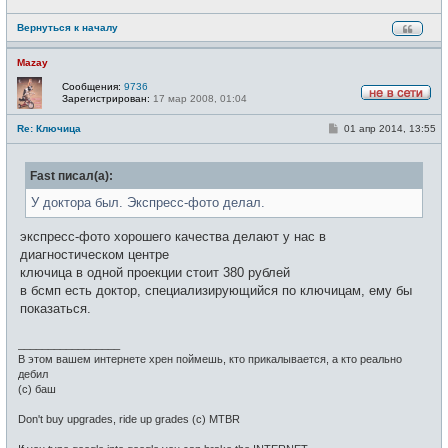
н
и
Вернуться к началу
е
Mazay
Сообщения:
9736
Зарегистрирован:
17 мар 2008, 01:04
Н
е
С
Re: Ключица
01 апр 2014, 13:55
в
о
с
о
е
б
т
Fast писал(а):
щ
и
е
н
У доктора был. Экспресс-фото делал.
и
е
экспресс-фото хорошего качества делают у нас в
диагностическом центре
ключица в одной проекции стоит 380 рублей
в бсмп есть доктор, специализирующийся по ключицам, ему бы
показаться.
_________________
В этом вашем интернете хрен поймешь, кто прикалывается, а кто реально
дебил
(c) баш
Don't buy upgrades, ride up grades (c) MTBR