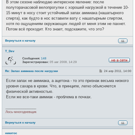
е
В этом сезоне наблюдаю интересное явление: после
б
т
щ
полуторачасовой велопрогулки с хорошей нагрузкой в течение 10-
и
е
15 минут в носу стоит устойчивый запах аммиака (нашатырного
н
и
спирта), как будто в нос вставили вату с нашатырным спиртом,
е
хотя по ощущениям окружающих людей от меня этим не пахнет.
Потом всё проходит. Кто знает, подскажите, что это?
Вернуться к началу
T_Dev
Сообщения:
148
Зарегистрирован:
05 авг 2008, 14:29
Н
е
С
Re: Запах аммиака после нагрузки
24 апр 2011, 14:00
в
о
с
о
е
Если запах не аммиака, а ацетона - то это признак весьма низкого
б
т
щ
уровня сахара в крови. Что, в принципе, легко объясняется
и
е
физической активностью.
н
и
Если же все-таки аммиак - проблема в почках.
е
_________________
Лось-многодневщик
Вернуться к началу
никитос