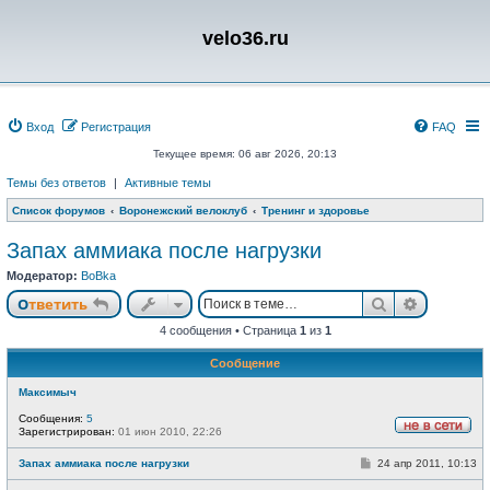
velo36.ru
Вход
Регистрация
FAQ
Текущее время: 06 авг 2026, 20:13
Темы без ответов
|
Активные темы
Список форумов
Воронежский велоклуб
Тренинг и здоровье
Запах аммиака после нагрузки
Модератор:
BoBka
Поиск
Расшире
Ответить
4 сообщения • Страница
1
из
1
Сообщение
Максимыч
Сообщения:
5
Зарегистрирован:
01 июн 2010, 22:26
Н
е
С
Запах аммиака после нагрузки
24 апр 2011, 10:13
в
о
с
о