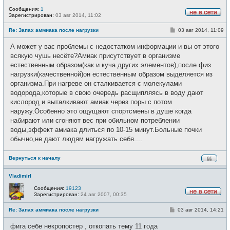
Сообщения:
1
Зарегистрирован:
03 авг 2014, 11:02
Н
е
С
Re: Запах аммиака после нагрузки
03 авг 2014, 11:09
в
о
с
о
е
А может у вас проблемы с недостатком информации и вы от этого
б
т
щ
всякую чушь несёте?Амиак присутствует в организме
и
е
естественным образом(как и куча других элементов),после физ
н
и
нагрузки(качественной)он естественным образом выделяется из
е
организма.При нагреве он сталкивается с молекулами
водорода,которые в свою очередь расщипляясь в воду дают
кислород и выталкивают амиак через поры с потом
наружу.Особенно это ощущают спортсмены в душе когда
набирают или сгоняют вес при обильном потреблении
воды,эффект амиака длиться по 10-15 минут.Больные почки
обычно,не дают людям нагружать себя....
Вернуться к началу
VladimirI
Сообщения:
19123
Зарегистрирован:
24 авг 2007, 00:35
Н
е
С
Re: Запах аммиака после нагрузки
03 авг 2014, 14:21
в
о
с
о
е
фига себе некропостер , откопать тему 11 года
б
т