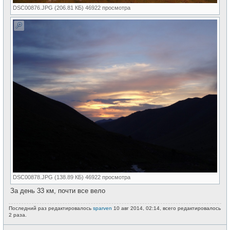
DSC00876.JPG (206.81 КБ) 46922 просмотра
DSC00878.JPG (138.89 КБ) 46922 просмотра
За день 33 км, почти все вело
Последний раз редактировалось
sparven
10 авг 2014, 02:14, всего редактировалось
2 раза.