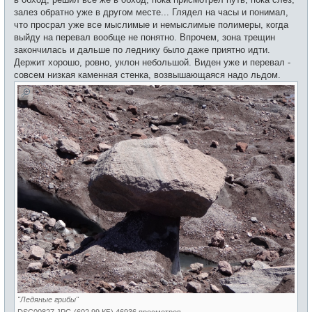
залез обратно уже в другом месте... Глядел на часы и понимал,
что просрал уже все мыслимые и немыслимые полимеры, когда
выйду на перевал вообще не понятно. Впрочем, зона трещин
закончилась и дальше по леднику было даже приятно идти.
Держит хорошо, ровно, уклон небольшой. Виден уже и перевал -
совсем низкая каменная стенка, возвышающаяся надо льдом.
"Ледяные грибы"
DSC00827.JPG (602.99 КБ) 46936 просмотров