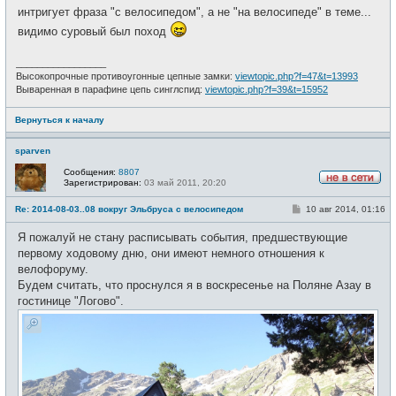
о
е
интригует фраза "с велосипедом", а не "на велосипеде" в теме...
б
т
щ
и
видимо суровый был поход
е
н
и
_________________
е
Высокопрочные противоугонные цепные замки:
viewtopic.php?f=47&t=13993
Вываренная в парафине цепь синглспид:
viewtopic.php?f=39&t=15952
Вернуться к началу
sparven
Сообщения:
8807
Зарегистрирован:
03 май 2011, 20:20
Н
е
С
Re: 2014-08-03..08 вокруг Эльбруса с велосипедом
10 авг 2014, 01:16
в
о
с
о
е
Я пожалуй не стану расписывать события, предшествующие
б
т
щ
первому ходовому дню, они имеют немного отношения к
и
е
велофоруму.
н
и
Будем считать, что проснулся я в воскресенье на Поляне Азау в
е
гостинице "Логово".