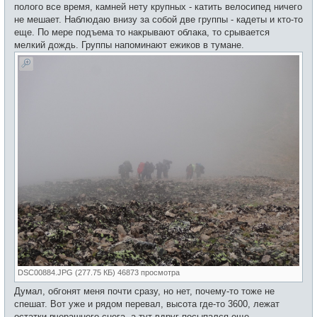
полого все время, камней нету крупных - катить велосипед ничего
не мешает. Наблюдаю внизу за собой две группы - кадеты и кто-то
еще. По мере подъема то накрывают облака, то срывается
мелкий дождь. Группы напоминают ежиков в тумане.
DSC00884.JPG (277.75 КБ) 46873 просмотра
Думал, обгонят меня почти сразу, но нет, почему-то тоже не
спешат. Вот уже и рядом перевал, высота где-то 3600, лежат
остатки вчерашнего снега, а тут вдруг посыпался еще.