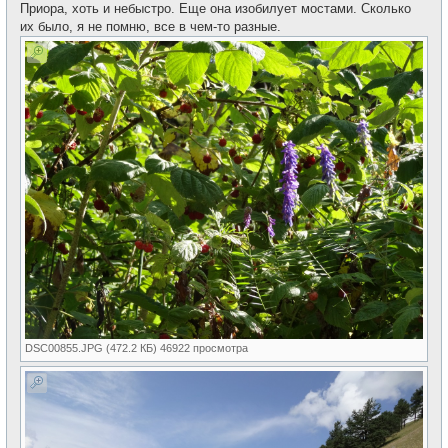
Приора, хоть и небыстро. Еще она изобилует мостами. Сколько
их было, я не помню, все в чем-то разные.
DSC00855.JPG (472.2 КБ) 46922 просмотра