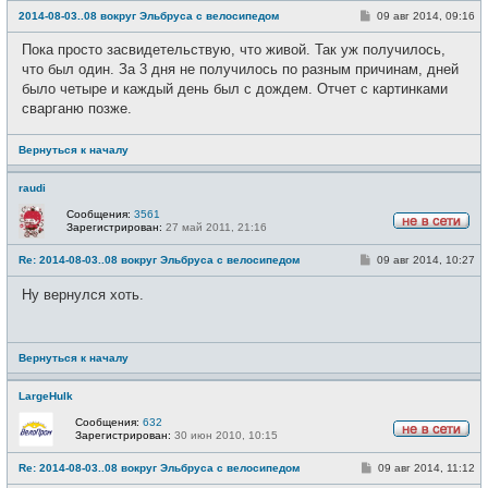
е
С
2014-08-03..08 вокруг Эльбруса с велосипедом
09 авг 2014, 09:16
в
о
с
о
е
Пока просто засвидетельствую, что живой. Так уж получилось,
б
т
щ
что был один. За 3 дня не получилось по разным причинам, дней
и
е
было четыре и каждый день был с дождем. Отчет с картинками
н
и
сварганю позже.
е
Вернуться к началу
raudi
Сообщения:
3561
Зарегистрирован:
27 май 2011, 21:16
Н
е
С
Re: 2014-08-03..08 вокруг Эльбруса с велосипедом
09 авг 2014, 10:27
в
о
с
о
е
Ну вернулся хоть.
б
т
щ
и
е
н
и
Вернуться к началу
е
LargeHulk
Сообщения:
632
Зарегистрирован:
30 июн 2010, 10:15
Н
е
С
Re: 2014-08-03..08 вокруг Эльбруса с велосипедом
09 авг 2014, 11:12
в
о
с