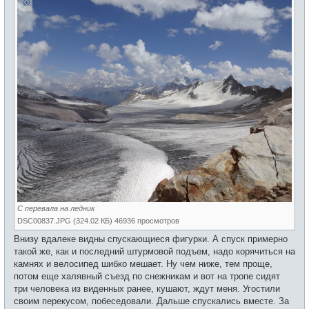
С перевала на ледник
DSC00837.JPG (324.02 КБ) 46936 просмотров
Внизу вдалеке видны спускающиеся фигурки. А спуск примерно
такой же, как и последний штурмовой подъем, надо корячиться на
камнях и велосипед шибко мешает. Ну чем ниже, тем проще,
потом еще халявный съезд по снежникам и вот на тропе сидят
три человека из виденных ранее, кушают, ждут меня. Угостили
своим перекусом, побеседовали. Дальше спускались вместе. За