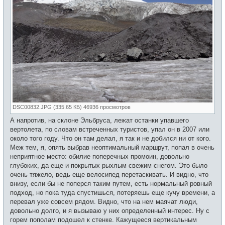
DSC00832.JPG (335.65 КБ) 46936 просмотров
А напротив, на склоне Эльбруса, лежат останки упавшего
вертолета, по словам встреченных туристов, упал он в 2007 или
около того году. Что он там делал, я так и не добился ни от кого.
Меж тем, я, опять выбрав неоптимальный маршрут, попал в очень
неприятное место: обилие поперечных промоин, довольно
глубоких, да еще и покрытых рыхлым свежим снегом. Это было
очень тяжело, ведь еще велосипед перетаскивать. И видно, что
внизу, если бы не поперся таким путем, есть нормальный ровный
подход, но пока туда спустишься, потеряешь еще кучу времени, а
перевал уже совсем рядом. Видно, что на нем маячат люди,
довольно долго, и я вызываю у них определенный интерес. Ну с
горем пополам подошел к стенке. Кажущееся вертикальным