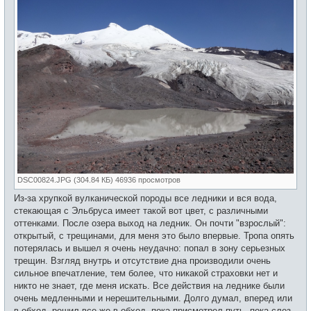
DSC00824.JPG (304.84 КБ) 46936 просмотров
Из-за хрупкой вулканической породы все ледники и вся вода,
стекающая с Эльбруса имеет такой вот цвет, с различными
оттенками. После озера выход на ледник. Он почти "взрослый":
открытый, с трещинами, для меня это было впервые. Тропа опять
потерялась и вышел я очень неудачно: попал в зону серьезных
трещин. Взгляд внутрь и отсутствие дна производили очень
сильное впечатление, тем более, что никакой страховки нет и
никто не знает, где меня искать. Все действия на леднике были
очень медленными и нерешительными. Долго думал, вперед или
в обход, решил все же в обход, пока присмотрел путь, пока слез,