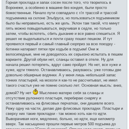
Горная прохлада и запах сосен после того, что творилось в
Воронеже, а особенно в машине без кондея, были просто
божественные. Начало пути совпадало с г/л трассой и трассой
подъемника на склоне Эльбруса, но пользоваться подъемником
было бы неправильно, есть же цель. Уклон там такой, что минут
пять можно повыделываться, вкручивая в седле, но только
затем, чтобы вспотеть, сбить дыхание и все равно спешиться. Я
решил не выделываться и почти сразу пошел пешком. И тут
проявился первый и самый главный сюрприз за всю поездку -
ботинки натирают пятки при ходьбе в подъем! Они ж
велосипедные, мне не доводилось их серьезно испытать в пешем
варианте. Другой обуви нет, сланцы оставил в отеле. Ну для
начала решил потерпеть, вдруг само пройдет. Но нет, все хуже и
хуже, идти тяжело. Останавливаюсь, разуваюсь: уже готовы две
довольно обширные водянки. А у меня лишь небольшой запас
тонких пластырей, на мозоли я как-то не рассчитывал, не имел
такого счастья уже не помню сколько лет. Основная мысль: вниз,
домой? Ну нет
Мысленно матерю себя за сланцы и
отсутствие рулонного пластыря, перебираю снарягу и
останавливаюсь на флисовых перчатках, они дешевле всего.
Режу одну на части, делаю две флисовых прокладки. Пластыри и
сверху них такие прокладки - так можно хоть как-то идти.
Выворачивая ноги, медленно, больно, но идти, еще километр
вверх. Так насыщенно прошли первые метров 500 подъема до