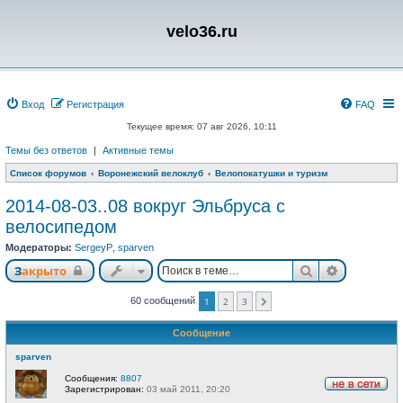
velo36.ru
Вход
Регистрация
FAQ
Текущее время: 07 авг 2026, 10:11
Темы без ответов
|
Активные темы
Список форумов
Воронежский велоклуб
Велопокатушки и туризм
2014-08-03..08 вокруг Эльбруса с
велосипедом
Модераторы:
SergeyP
,
sparven
Поиск
Расширен
Закрыто
60 сообщений
1
2
3
След.
Сообщение
sparven
Сообщения:
8807
Зарегистрирован:
03 май 2011, 20:20
Н