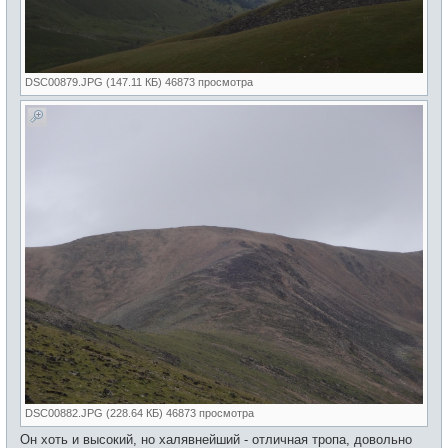
DSC00879.JPG (147.11 КБ) 46873 просмотра
DSC00882.JPG (228.64 КБ) 46873 просмотра
Он хоть и высокий, но халявнейший - отличная тропа, довольно