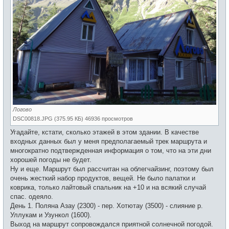
Логово
DSC00818.JPG (375.95 КБ) 46936 просмотров
Угадайте, кстати, сколько этажей в этом здании. В качестве
входных данных был у меня предполагаемый трек маршрута и
многократно подтвержденная информация о том, что на эти дни
хорошей погоды не будет.
Ну и еще. Маршрут был рассчитан на облегчайзинг, поэтому был
очень жесткий набор продуктов, вещей. Не было палатки и
коврика, только лайтовый спальник на +10 и на всякий случай
спас. одеяло.
День 1. Поляна Азау (2300) - пер. Хотютау (3500) - слияние р.
Уллукам и Узункол (1600).
Выход на маршрут сопровождался приятной солнечной погодой.