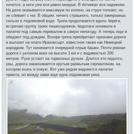
хочется, а ноги уже все равно мокрые. В ботинках все надежнее.
На деле оказывается максимум по колено, на струе толкает, но
не сбивает с ног. В общем, ничего страшного, только замерзаешь
сильно в ледниковой воде. Тропа продолжается вдоль берега,
встречаю группу троих пешеходников, бедолаги ночевали в
палатке под самым перевалом в самую непогоду. А теперь еще и
обедают под дождем. Вскоре тропа приобретает признаки дороги
и вылазит на плато Ирахиксырт, известное также как Немецкий
аэродром. Тут начинается очередной отрыв башки. Почти ровная
дорога с уклоном вниз на высоте 3 км и с видимостью 200
метров. Руки устают на тормозных ручках. Длится это недолго,
увы, дорога заканчивается крутым размытым серпантином, на
котором ехать я очкую. Вот уже рядом виднеется палатки
приюта, но между нами еще одна ледниковая река.