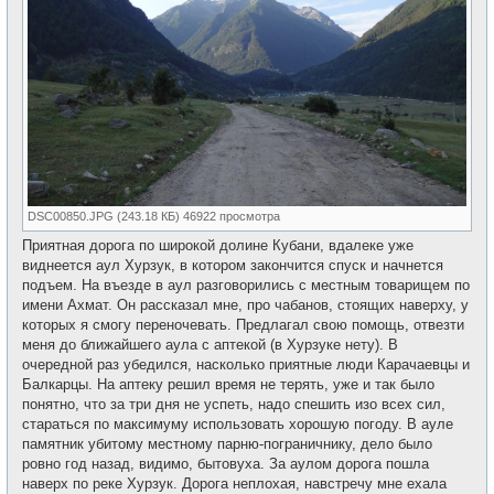
DSC00850.JPG (243.18 КБ) 46922 просмотра
Приятная дорога по широкой долине Кубани, вдалеке уже
виднеется аул Хурзук, в котором закончится спуск и начнется
подъем. На въезде в аул разговорились с местным товарищем по
имени Ахмат. Он рассказал мне, про чабанов, стоящих наверху, у
которых я смогу переночевать. Предлагал свою помощь, отвезти
меня до ближайшего аула с аптекой (в Хурзуке нету). В
очередной раз убедился, насколько приятные люди Карачаевцы и
Балкарцы. На аптеку решил время не терять, уже и так было
понятно, что за три дня не успеть, надо спешить изо всех сил,
стараться по максимуму использовать хорошую погоду. В ауле
памятник убитому местному парню-пограничнику, дело было
ровно год назад, видимо, бытовуха. За аулом дорога пошла
наверх по реке Хурзук. Дорога неплохая, навстречу мне ехала