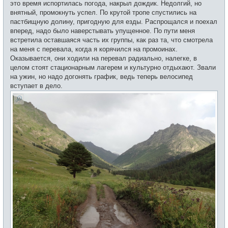
это время испортилась погода, накрыл дождик. Недолгий, но
внятный, промокнуть успел. По крутой тропе спустились на
пастбищную долину, пригодную для езды. Распрощался и поехал
вперед, надо было наверстывать упущенное. По пути меня
встретила оставшаяся часть их группы, как раз та, что смотрела
на меня с перевала, когда я корячился на промоинах.
Оказывается, они ходили на перевал радиально, налегке, в
целом стоят стационарным лагерем и культурно отдыхают. Звали
на ужин, но надо догонять график, ведь теперь велосипед
вступает в дело.