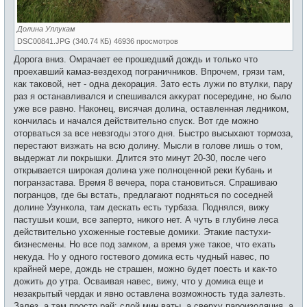
Долина Уллукам
DSC00841.JPG (340.74 КБ) 46936 просмотров
Дорога вниз. Омрачает ее прошедший дождь и только что
проехавший камаз-вездеход пограничников. Впрочем, грязи там,
как таковой, нет - одна декорация. Зато есть лужи по втулки, пару
раз я останавливался и спешивался аккурат посередине, но было
уже все равно. Наконец, висячая долина, оставленная ледником,
кончилась и начался действительно спуск. Вот где можно
оторваться за все невзгоды этого дня. Быстро высыхают тормоза,
перестают визжать на всю долину. Мысли в голове лишь о том,
выдержат ли покрышки. Длится это минут 20-30, после чего
открывается широкая долина уже полноценной реки Кубань и
погранзастава. Время 8 вечера, пора становиться. Спрашиваю
погранцов, где бы встать, предлагают подняться по соседней
долине Узункола, там дескать есть турбаза. Поднялся, вижу
пастушьи коши, все заперто, никого нет. А чуть в глубине леса
действительно ухоженные гостевые домики. Этакие пастухи-
бизнесмены. Но все под замком, а время уже такое, что ехать
некуда. Но у одного гостевого домика есть чудный навес, по
крайней мере, дождь не страшен, можно будет поесть и как-то
дожить до утра. Осваивая навес, вижу, что у домика еще и
незакрытый чердак и явно оставлена возможность туда залезть.
Залез, а там просто рай: слой мин ваты, а сверху пароизоляция, а