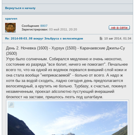
Вернуться к началу
sparven
Сообщения:
8807
Зарегистрирован:
03 май 2011, 20:20
Н
е
С
Re: 2014-08-03..08 вокруг Эльбруса с велосипедом
10 авг 2014, 01:34
в
о
с
о
е
День 2. Ночевка (1600) - Хурзук (1500) - Карачаевские Джилы-Су
б
т
щ
(2600)
и
е
Утро было солнечным. Собирался медленно и очень неохотно,
н
и
состояние из разряда "все болит, ничего не помогает". Печальнее
е
всего то, что на одной из водянок порвался внешний слой кожи и
она стала вообще "неприкасаемой" - больно от всего. А надо ж
хотя бы за водой сходить, ладно сегодня день предполагается
велосипедный, а крутить не больно. Турбазу, к счастью, покинул
незамеченным, проехал абсолютно пустующий вчерашний
блокпост на заставе, пришлось лезть под шлагбаум.