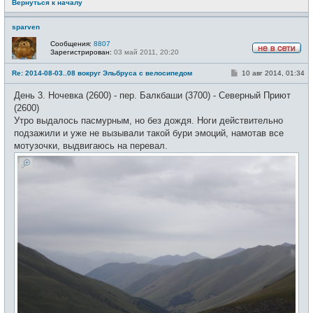
Вернуться к началу
sparven
Сообщения:
8807
Зарегистрирован:
03 май 2011, 20:20
Н
е
С
Re: 2014-08-03..08 вокруг Эльбруса с велосипедом
10 авг 2014, 01:34
в
о
с
о
е
День 3. Ночевка (2600) - пер. Балкбаши (3700) - Северный Приют
б
т
щ
(2600)
и
е
Утро выдалось пасмурным, но без дождя. Ноги действительно
н
и
подзажили и уже не вызывали такой бури эмоций, намотав все
е
мотузочки, выдвигаюсь на перевал.