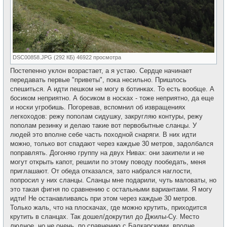
DSC00858.JPG (292 КБ) 46922 просмотра
Постепенно уклон возрастает, а я устаю. Сердце начинает
передавать первые "приветы", пока несильно. Пришлось
спешиться. А идти пешком не могу в ботинках. То есть вообще. А
босиком неприятно. А босиком в носках - тоже неприятно, да еще
и носки угробишь. Погоревав, вспомнил об извращениях
легкоходов: режу пополам сидушку, закругляю контуры, режу
пополам резинку и делаю такие вот первобытные сланцы. У
людей это вполне себе часть походной снаряги. В них идти
можно, только вот спадают через каждые 30 метров, задолбался
поправлять. Догоняю группу на двух Нивах: они закипели и не
могут открыть капот, решили по этому поводу пообедать, меня
приглашают. От обеда отказался, зато набрался наглости,
попросил у них сланцы. Сланцы мне подарили, чуть маловаты, но
это такая фигня по сравнению с остальными вариантами. Я могу
идти! Не останавливаясь при этом через каждые 30 метров.
Только жаль, что на плоскачах, где можно крутить, приходится
крутить в сланцах. Так дошел/докрутил до Джилы-Су. Место
людное, но не очень, по сравнению с Балкарскими, вполне