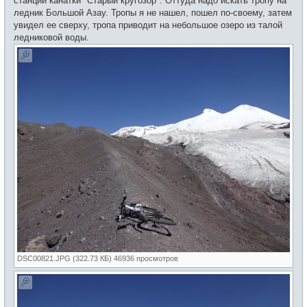
станции канатки "Старый кругозор". Оттуда надо искать тропу на
ледник Большой Азау. Тропы я не нашел, пошел по-своему, затем
увидел ее сверху, тропа приводит на небольшое озеро из талой
ледниковой воды.
DSC00821.JPG (322.73 КБ) 46936 просмотров