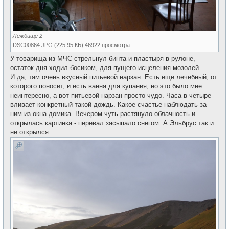
Лежбище 2
DSC00864.JPG (225.95 КБ) 46922 просмотра
У товарища из МЧС стрельнул бинта и пластыря в рулоне,
остаток дня ходил босиком, для пущего исцеления мозолей.
И да, там очень вкусный питьевой нарзан. Есть еще лечебный, от
которого поносит, и есть ванна для купания, но это было мне
неинтересно, а вот питьевой нарзан просто чудо. Часа в четыре
вливает конкретный такой дождь. Какое счастье наблюдать за
ним из окна домика. Вечером чуть растянуло облачность и
открылась картинка - перевал засыпало снегом. А Эльбрус так и
не открылся.