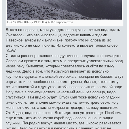
DSC00899.JPG (213.13 КБ) 46873 просмотра
Вылез на перевал, меня уже догоняла группа, решил подождать.
Оказалось, что это иностранцы, ведомые нашими гидами.
Наверное, амеры или англичане, потому что ни слова из их
английского не смог понять. Из контекста вырвал только слово
"байк".
С гидом разговор оказался продуктивнее, получил информацию о
Северном приюте и о том, что мне предстоит увлекательный брод
через реку Кызылкол, который советовалось обойти по языку
ледника. Дело в том, что Кызылкол вытекает из довольно
крупного ледника, маленькой это река в принципе не бывает, а тут
еще лето и послеобеденное время. Группы, бывает, стоят там у
реки с ночевкой и ждут утра, чтобы переправиться по малой воде.
Но у меня в преимуществах ненастный день без солнца, надо
спуститься, там видно будет. Спуск был тоже довольно гладкий,
имея скилл, там вполне можно ехать на чем-то трейловом, но у
меня нет скилла, а камни мокрые от дождя, поэтому пешочком.
Отобедав, подошел к реке. Выглядит она устрашающе. Проблема
еще в том, что из-за мутно-бурой воды совершенно не видно
глубины. Побродил вокруг, нашел место, где широко разливается
русло. Надо бы разуться и переходить в сланцах, но так не