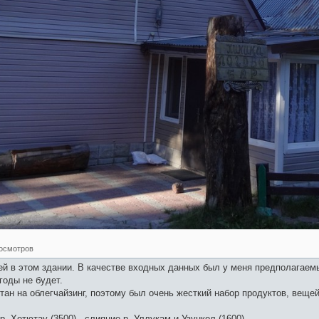
росмотров
ажей в этом здании. В качестве входных данных был у меня предполагае
годы не будет.
ан на облегчайзинг, поэтому был очень жесткий набор продуктов, вещей
.
р. Хотютау (3500) - слияние р. Уллукам и Узункол (1600).