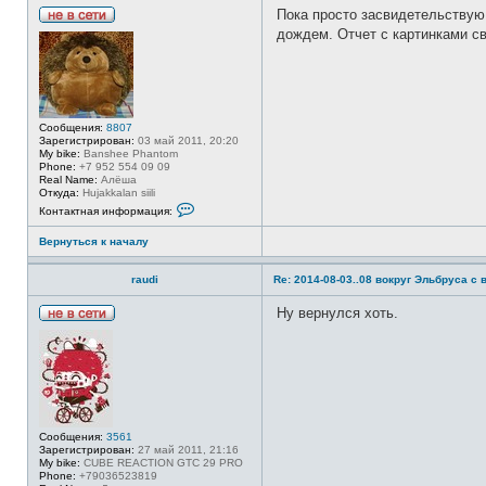
Пока просто засвидетельствую,
Н
дождем. Отчет с картинками с
е
в
с
е
т
и
Сообщения:
8807
Зарегистрирован:
03 май 2011, 20:20
My bike:
Banshee Phantom
Phone:
+7 952 554 09 09
Real Name:
Алёша
Откуда:
Hujakkalan siili
К
Контактная информация:
о
н
Вернуться к началу
т
а
к
raudi
Re: 2014-08-03..08 вокруг Эльбруса с
т
н
а
Ну вернулся хоть.
я
Н
и
е
н
в
ф
с
о
е
р
т
м
и
а
ц
Сообщения:
3561
и
Зарегистрирован:
27 май 2011, 21:16
я
My bike:
CUBE REACTION GTC 29 PRO
п
Phone:
+79036523819
о