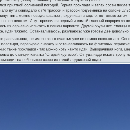
я приятной солнечной погодой. Горная прохлада и запах сосен после то
ало пути совпадало с г/л трассой и трассой подъемника на склоне Эль
 минут пять можно повыделываться, вкручивая в седле, но только затем,
 пошел пешком. И тут проявился первый и самый главный сюрприз за вс
сь их серьезно испытать в пешем варианте. Другой обуви нет, сланцы о
уже, идти тяжело. Останавливаюсь, разуваюсь: уже готовы две довольн
 не рассчитывал, не имел такого счастья уже не помню сколько лет. Осн
о пластыря, перебираю снарягу и останавливаюсь на флисовых перчатка
них такие прокладки - так можно хоть как-то идти. Выворачивая ноги, м
ема до станции канатки "Старый кругозор". Оттуда надо искать тропу н
 приводит на небольшое озеро из талой ледниковой воды.