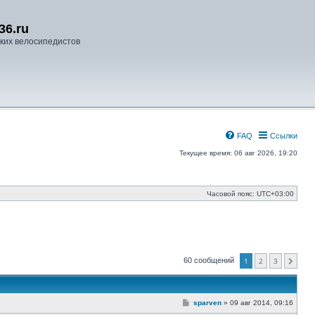
36.ru
ких велосипедистов
FAQ
Ссылки
Текущее время: 06 авг 2026, 19:20
Часовой пояс:
UTC+03:00
60 сообщений
1
2
3
След.
С
sparven
»
09 авг 2014, 09:16
о