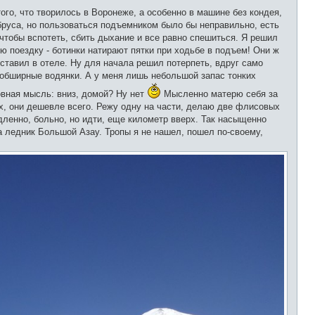
го, что творилось в Воронеже, а особенно в машине без кондея,
бруса, но пользоваться подъемником было бы неправильно, есть
 чтобы вспотеть, сбить дыхание и все равно спешиться. Я решил
ю поездку - ботинки натирают пятки при ходьбе в подъем! Они ж
ставил в отеле. Ну для начала решил потерпеть, вдруг само
о обширные водянки. А у меня лишь небольшой запас тонких
овная мысль: вниз, домой? Ну нет
Мысленно матерю себя за
х, они дешевле всего. Режу одну на части, делаю две флисовых
едленно, больно, но идти, еще километр вверх. Так насыщенно
а ледник Большой Азау. Тропы я не нашел, пошел по-своему,