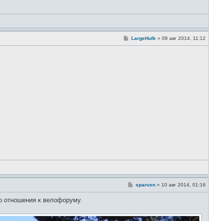
С
LargeHulk
»
09 авг 2014, 11:12
о
о
б
щ
е
н
и
е
С
sparven
»
10 авг 2014, 01:16
о
о
о отношения к велофоруму.
б
щ
е
н