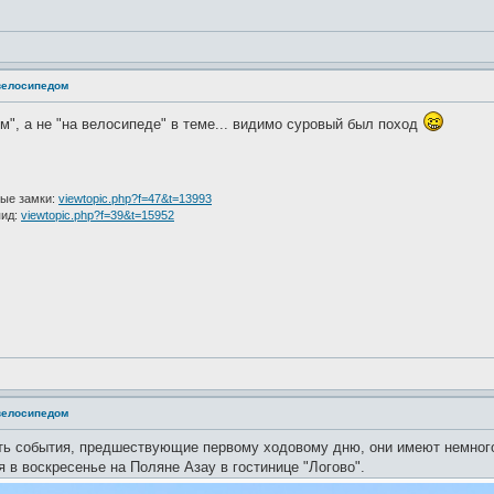
 велосипедом
м", а не "на велосипеде" в теме... видимо суровый был поход
ые замки:
viewtopic.php?f=47&t=13993
пид:
viewtopic.php?f=39&t=15952
 велосипедом
ть события, предшествующие первому ходовому дню, они имеют немног
я в воскресенье на Поляне Азау в гостинице "Логово".