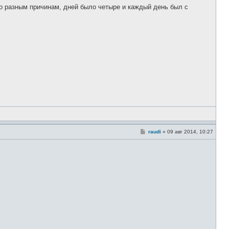
о
по разным причинам, дней было четыре и каждый день был с
б
щ
е
н
и
е
С
raudi
»
09 авг 2014, 10:27
о
о
б
щ
е
н
и
е