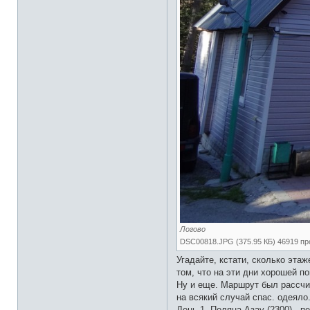
а
т
е
л
я
s
p
a
r
v
e
n
Логово
DSC00818.JPG (375.95 КБ) 46919 п
Угадайте, кстати, сколько эт
том, что на эти дни хорошей по
Ну и еще. Маршрут был рассчит
на всякий случай спас. одеяло
День 1. Поляна Азау (2300) - пе