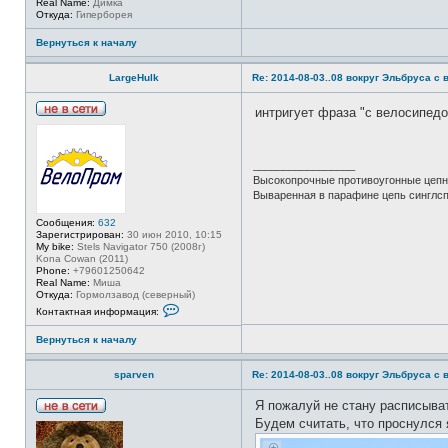
Real Name:
Димка
л
Откуда:
Гиперборея
ь
з
о
Вернуться к началу
в
а
т
LargeHulk
Re: 2014-08-03..08 вокруг Эльбруса с
е
л
интригует фраза "с велосипедо
я
Н
s
е
p
в
a
с
r
_________________
е
v
Высокопрочные противоугонные цепн
т
e
и
Вываренная в парафине цепь синглс
n
Сообщения:
632
Зарегистрирован:
30 июн 2010, 10:15
My bike:
Stels Navigator 750 (2008г)
Kona Cowan (2011)
Phone:
+79601250642
Real Name:
Миша
Откуда:
Гормолзавод (северный)
К
Контактная информация:
о
н
Вернуться к началу
т
а
к
sparven
Re: 2014-08-03..08 вокруг Эльбруса с
т
н
а
Я пожалуй не стану расписыва
я
Н
Будем считать, что проснулся 
и
е
н
в