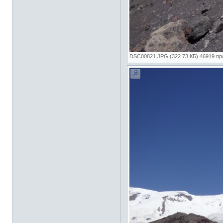
DSC00821.JPG (322.73 КБ) 46919 п