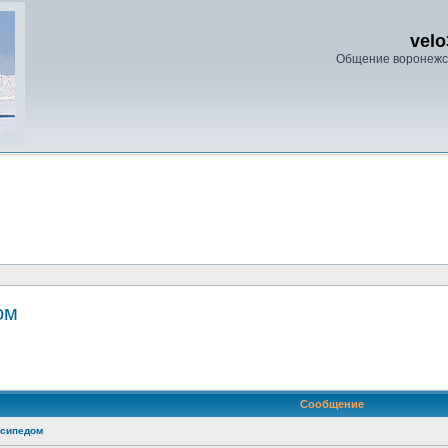
velo
Общение воронежс
ом
енный поиск
Сообщение
осипедом