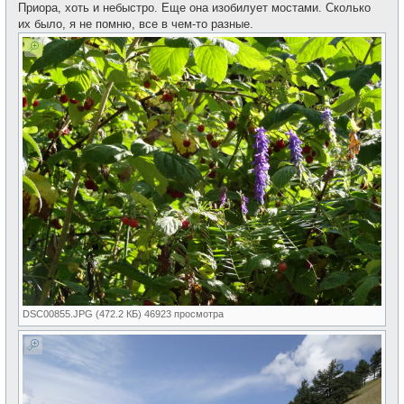
Приора, хоть и небыстро. Еще она изобилует мостами. Сколько
их было, я не помню, все в чем-то разные.
DSC00855.JPG (472.2 КБ) 46923 просмотра