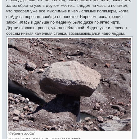
залез обратно уже в другом месте... Глядел на часы и понимал,
что просрал уже все мыслимые и немыслимые полимеры, когда
выйду на перевал вообще не понятно. Впрочем, зона трещин
закончилась и дальше по леднику было даже приятно идти.
Держит хорошо, ровно, уклон небольшой. Виден уже и перевал -
совсем низкая каменная стенка, возвышающаяся надо льдом.
"Ледяные грибы"
DSC00827.JPG (602.99 КБ) 46937 просмотров