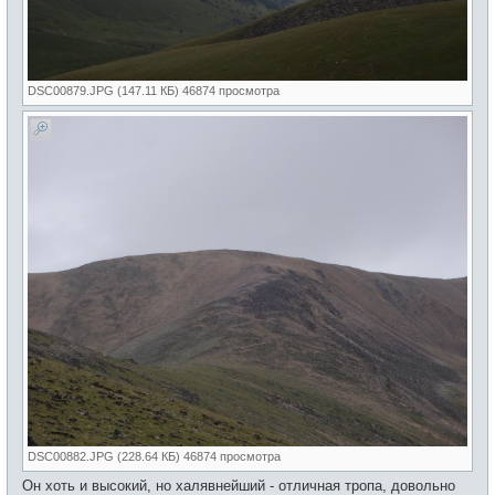
DSC00879.JPG (147.11 КБ) 46874 просмотра
DSC00882.JPG (228.64 КБ) 46874 просмотра
Он хоть и высокий, но халявнейший - отличная тропа, довольно