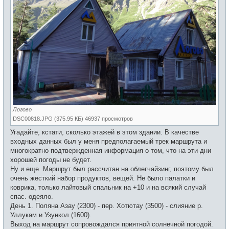
Логово
DSC00818.JPG (375.95 КБ) 46937 просмотров
Угадайте, кстати, сколько этажей в этом здании. В качестве
входных данных был у меня предполагаемый трек маршрута и
многократно подтвержденная информация о том, что на эти дни
хорошей погоды не будет.
Ну и еще. Маршрут был рассчитан на облегчайзинг, поэтому был
очень жесткий набор продуктов, вещей. Не было палатки и
коврика, только лайтовый спальник на +10 и на всякий случай
спас. одеяло.
День 1. Поляна Азау (2300) - пер. Хотютау (3500) - слияние р.
Уллукам и Узункол (1600).
Выход на маршрут сопровождался приятной солнечной погодой.