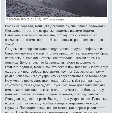
DSC00899.JPG (213.13 КБ) 46874 просмотра
Вылез на перевал, меня уже догоняла группа, решил подождать.
Оказалось, что это иностранцы, ведомые нашими гидами.
Наверное, амеры или англичане, потому что ни слова из их
английского не смог понять. Из контекста вырвал только слово
"байк".
С гидом разговор оказался продуктивнее, получил информацию о
Северном приюте и о том, что мне предстоит увлекательный брод
через реку Кызылкол, который советовалось обойти по языку
ледника. Дело в том, что Кызылкол вытекает из довольно
крупного ледника, маленькой это река в принципе не бывает, а тут
еще лето и послеобеденное время. Группы, бывает, стоят там у
реки с ночевкой и ждут утра, чтобы переправиться по малой воде.
Но у меня в преимуществах ненастный день без солнца, надо
спуститься, там видно будет. Спуск был тоже довольно гладкий,
имея скилл, там вполне можно ехать на чем-то трейловом, но у
меня нет скилла, а камни мокрые от дождя, поэтому пешочком.
Отобедав, подошел к реке. Выглядит она устрашающе. Проблема
еще в том, что из-за мутно-бурой воды совершенно не видно
глубины. Побродил вокруг, нашел место, где широко разливается
русло. Надо бы разуться и переходить в сланцах, но так не