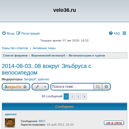
velo36.ru
Вход
Регистрация
FAQ
Текущее время: 07 авг 2026, 19:52
Темы без ответов
|
Активные темы
Список форумов
Воронежский велоклуб
Велопокатушки и туризм
2014-08-03..08 вокруг Эльбруса с
велосипедом
Модераторы:
SergeyP
,
sparven
Поиск
Расширен
Закрыто
60 сообщений
1
2
3
След.
Сообщение
sparven
Сообщения:
8807
Зарегистрирован:
03 май 2011, 20:20
Н