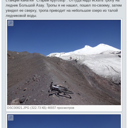
станции канатки "Старый кругозор". Оттуда надо искать тропу на
ледник Большой Азау. Тропы я не нашел, пошел по-своему, затем
увидел ее сверху, тропа приводит на небольшое озеро из талой
ледниковой воды.
DSC00821.JPG (322.73 КБ) 46937 просмотров