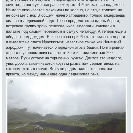
хочется, а ноги уже все равно мокрые. В ботинках все надежнее.
На деле оказывается максимум по колено, на струе толкает, но
не сбивает с ног. В общем, ничего страшного, только замерзаешь
сильно в ледниковой воде. Тропа продолжается вдоль берега,
встречаю группу троих пешеходников, бедолаги ночевали в
палатке под самым перевалом в самую непогоду. А теперь еще и
обедают под дождем. Вскоре тропа приобретает признаки дороги
и вылазит на плато Ирахиксырт, известное также как Немецкий
аэродром. Тут начинается очередной отрыв башки. Почти ровная
дорога с уклоном вниз на высоте 3 км и с видимостью 200
метров. Руки устают на тормозных ручках. Длится это недолго,
увы, дорога заканчивается крутым размытым серпантином, на
котором ехать я очкую. Вот уже рядом виднеется палатки
приюта, но между нами еще одна ледниковая река.