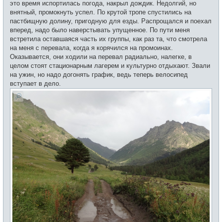
это время испортилась погода, накрыл дождик. Недолгий, но
внятный, промокнуть успел. По крутой тропе спустились на
пастбищную долину, пригодную для езды. Распрощался и поехал
вперед, надо было наверстывать упущенное. По пути меня
встретила оставшаяся часть их группы, как раз та, что смотрела
на меня с перевала, когда я корячился на промоинах.
Оказывается, они ходили на перевал радиально, налегке, в
целом стоят стационарным лагерем и культурно отдыхают. Звали
на ужин, но надо догонять график, ведь теперь велосипед
вступает в дело.