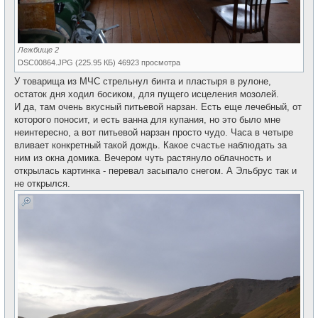
Лежбище 2
DSC00864.JPG (225.95 КБ) 46923 просмотра
У товарища из МЧС стрельнул бинта и пластыря в рулоне,
остаток дня ходил босиком, для пущего исцеления мозолей.
И да, там очень вкусный питьевой нарзан. Есть еще лечебный, от
которого поносит, и есть ванна для купания, но это было мне
неинтересно, а вот питьевой нарзан просто чудо. Часа в четыре
вливает конкретный такой дождь. Какое счастье наблюдать за
ним из окна домика. Вечером чуть растянуло облачность и
открылась картинка - перевал засыпало снегом. А Эльбрус так и
не открылся.