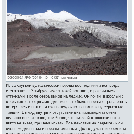
DSC00824.JPG (304.84 КБ) 46937 просмотров
Из-за хрупкой вулканической породы все ледники и вся вода,
стекающая с Эльбруса имеет такой вот цвет, с различными
оттенками. После озера выход на ледник. Он почти "взрослый":
открытый, с трещинами, для меня это было впервые. Тропа опять
потерялась и вышел я очень неудачно: попал в зону серьезных
трещин. Взгляд внутрь и отсутствие дна производили очень
сильное впечатление, тем более, что никакой страховки нет и
никто не знает, где меня искать. Все действия на леднике были
очень медленными и нерешительными. Долго думал, вперед или
в обход, решил все же в обход, пока присмотрел путь, пока слез,