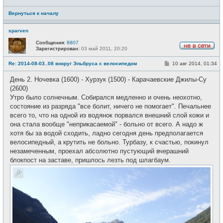
Вернуться к началу
sparven
Сообщения:
8807
Зарегистрирован:
03 май 2011, 20:20
Н
е
С
Re: 2014-08-03..08 вокруг Эльбруса с велосипедом
10 авг 2014, 01:34
в
о
с
о
е
День 2. Ночевка (1600) - Хурзук (1500) - Карачаевские Джилы-Су
б
т
щ
(2600)
и
е
Утро было солнечным. Собирался медленно и очень неохотно,
н
и
состояние из разряда "все болит, ничего не помогает". Печальнее
е
всего то, что на одной из водянок порвался внешний слой кожи и
она стала вообще "неприкасаемой" - больно от всего. А надо ж
хотя бы за водой сходить, ладно сегодня день предполагается
велосипедный, а крутить не больно. Турбазу, к счастью, покинул
незамеченным, проехал абсолютно пустующий вчерашний
блокпост на заставе, пришлось лезть под шлагбаум.