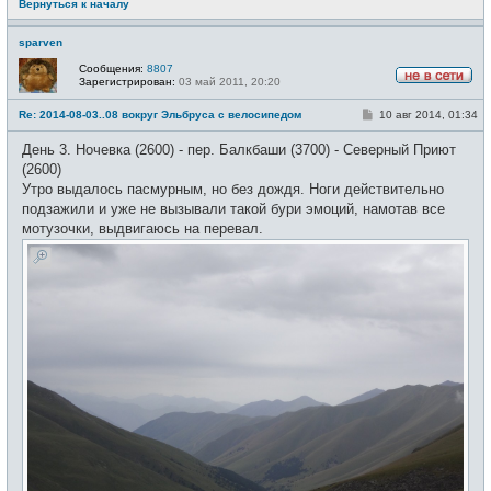
Вернуться к началу
sparven
Сообщения:
8807
Зарегистрирован:
03 май 2011, 20:20
Н
е
С
Re: 2014-08-03..08 вокруг Эльбруса с велосипедом
10 авг 2014, 01:34
в
о
с
о
е
День 3. Ночевка (2600) - пер. Балкбаши (3700) - Северный Приют
б
т
щ
(2600)
и
е
Утро выдалось пасмурным, но без дождя. Ноги действительно
н
и
подзажили и уже не вызывали такой бури эмоций, намотав все
е
мотузочки, выдвигаюсь на перевал.