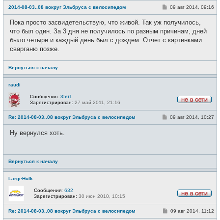
е
С
2014-08-03..08 вокруг Эльбруса с велосипедом
09 авг 2014, 09:16
в
о
с
о
е
Пока просто засвидетельствую, что живой. Так уж получилось,
б
т
щ
что был один. За 3 дня не получилось по разным причинам, дней
и
е
было четыре и каждый день был с дождем. Отчет с картинками
н
и
сварганю позже.
е
Вернуться к началу
raudi
Сообщения:
3561
Зарегистрирован:
27 май 2011, 21:16
Н
е
С
Re: 2014-08-03..08 вокруг Эльбруса с велосипедом
09 авг 2014, 10:27
в
о
с
о
е
Ну вернулся хоть.
б
т
щ
и
е
н
и
Вернуться к началу
е
LargeHulk
Сообщения:
632
Зарегистрирован:
30 июн 2010, 10:15
Н
е
С
Re: 2014-08-03..08 вокруг Эльбруса с велосипедом
09 авг 2014, 11:12
в
о
с