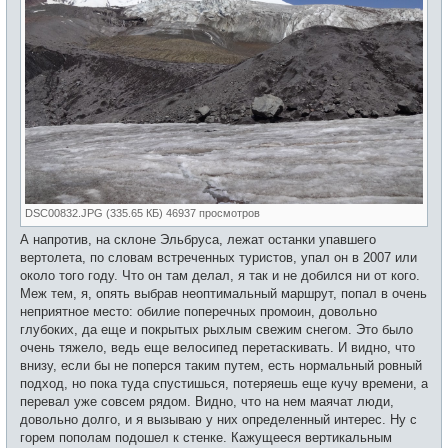
DSC00832.JPG (335.65 КБ) 46937 просмотров
А напротив, на склоне Эльбруса, лежат останки упавшего
вертолета, по словам встреченных туристов, упал он в 2007 или
около того году. Что он там делал, я так и не добился ни от кого.
Меж тем, я, опять выбрав неоптимальный маршрут, попал в очень
неприятное место: обилие поперечных промоин, довольно
глубоких, да еще и покрытых рыхлым свежим снегом. Это было
очень тяжело, ведь еще велосипед перетаскивать. И видно, что
внизу, если бы не поперся таким путем, есть нормальный ровный
подход, но пока туда спустишься, потеряешь еще кучу времени, а
перевал уже совсем рядом. Видно, что на нем маячат люди,
довольно долго, и я вызываю у них определенный интерес. Ну с
горем пополам подошел к стенке. Кажущееся вертикальным