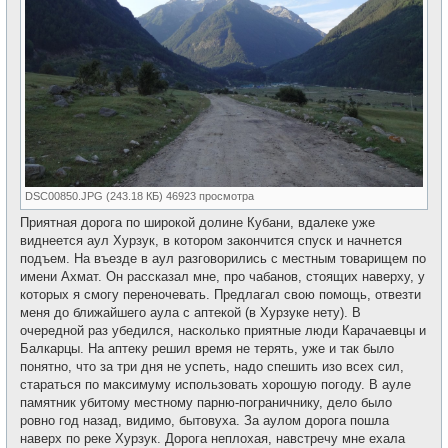
DSC00850.JPG (243.18 КБ) 46923 просмотра
Приятная дорога по широкой долине Кубани, вдалеке уже
виднеется аул Хурзук, в котором закончится спуск и начнется
подъем. На въезде в аул разговорились с местным товарищем по
имени Ахмат. Он рассказал мне, про чабанов, стоящих наверху, у
которых я смогу переночевать. Предлагал свою помощь, отвезти
меня до ближайшего аула с аптекой (в Хурзуке нету). В
очередной раз убедился, насколько приятные люди Карачаевцы и
Балкарцы. На аптеку решил время не терять, уже и так было
понятно, что за три дня не успеть, надо спешить изо всех сил,
стараться по максимуму использовать хорошую погоду. В ауле
памятник убитому местному парню-пограничнику, дело было
ровно год назад, видимо, бытовуха. За аулом дорога пошла
наверх по реке Хурзук. Дорога неплохая, навстречу мне ехала