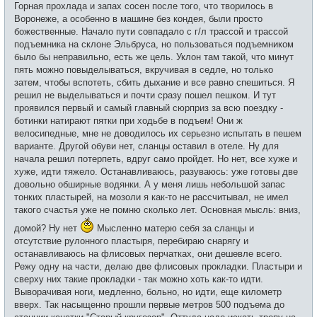
Горная прохлада и запах сосен после того, что творилось в
Воронеже, а особенно в машине без кондея, были просто
божественные. Начало пути совпадало с г/л трассой и трассой
подъемника на склоне Эльбруса, но пользоваться подъемником
было бы неправильно, есть же цель. Уклон там такой, что минут
пять можно повыделываться, вкручивая в седле, но только
затем, чтобы вспотеть, сбить дыхание и все равно спешиться. Я
решил не выделываться и почти сразу пошел пешком. И тут
проявился первый и самый главный сюрприз за всю поездку -
ботинки натирают пятки при ходьбе в подъем! Они ж
велосипедные, мне не доводилось их серьезно испытать в пешем
варианте. Другой обуви нет, сланцы оставил в отеле. Ну для
начала решил потерпеть, вдруг само пройдет. Но нет, все хуже и
хуже, идти тяжело. Останавливаюсь, разуваюсь: уже готовы две
довольно обширные водянки. А у меня лишь небольшой запас
тонких пластырей, на мозоли я как-то не рассчитывал, не имел
такого счастья уже не помню сколько лет. Основная мысль: вниз,
домой? Ну нет
Мысленно матерю себя за сланцы и
отсутствие рулонного пластыря, перебираю снарягу и
останавливаюсь на флисовых перчатках, они дешевле всего.
Режу одну на части, делаю две флисовых прокладки. Пластыри и
сверху них такие прокладки - так можно хоть как-то идти.
Выворачивая ноги, медленно, больно, но идти, еще километр
вверх. Так насыщенно прошли первые метров 500 подъема до