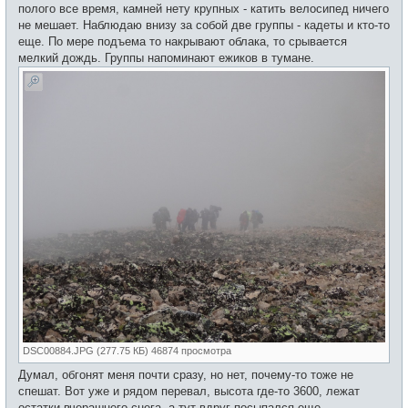
полого все время, камней нету крупных - катить велосипед ничего
не мешает. Наблюдаю внизу за собой две группы - кадеты и кто-то
еще. По мере подъема то накрывают облака, то срывается
мелкий дождь. Группы напоминают ежиков в тумане.
DSC00884.JPG (277.75 КБ) 46874 просмотра
Думал, обгонят меня почти сразу, но нет, почему-то тоже не
спешат. Вот уже и рядом перевал, высота где-то 3600, лежат
остатки вчерашнего снега, а тут вдруг посыпался еще.