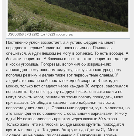
DSC00858.JPG (292 КБ) 46923 просмотра
Постепенно уклон возрастает, а я устаю. Сердце начинает
передавать первые "приветы", пока несильно. Пришлось
спешиться. А идти пешком не могу в ботинках. То есть вообще. А
босиком неприятно. А босиком в носках - тоже неприятно, да еще
и носки угробишь. Погоревав, вспомнил об извращениях
легкоходов: режу пополам сидушку, закругляю контуры, режу
пополам резинку и делаю такие вот первобытные сланцы. У
людей это вполне себе часть походной снаряги. В них идти
можно, только вот спадают через каждые 30 метров, задолбался
поправлять. Догоняю группу на двух Нивах: они закипели и не
могут открыть капот, решили по этому поводу пообедать, меня
приглашают. От обеда отказался, зато набрался наглости,
попросил у них сланцы. Сланцы мне подарили, чуть маловаты, но
это такая фигня по сравнению с остальными вариантами. Я могу
идти! Не останавливаясь при этом через каждые 30 метров.
Только жаль, что на плоскачах, где можно крутить, приходится
крутить в сланцах. Так дошел/докрутил до Джилы-Су. Место
людное, но не очень, по сравнению с Балкарскими, вполне