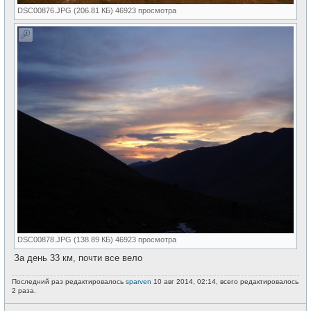
DSC00876.JPG (206.81 КБ) 46923 просмотра
DSC00878.JPG (138.89 КБ) 46923 просмотра
За день 33 км, почти все вело
Последний раз редактировалось
sparven
10 авг 2014, 02:14, всего редактировалось
2 раза.