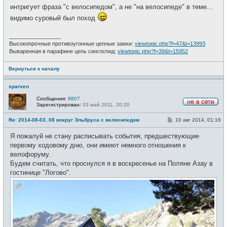
о
е
интригует фраза "с велосипедом", а не "на велосипеде" в теме...
б
т
щ
и
видимо суровый был поход
е
н
и
_________________
е
Высокопрочные противоугонные цепные замки:
viewtopic.php?f=47&t=13993
Вываренная в парафине цепь синглспид:
viewtopic.php?f=39&t=15952
Вернуться к началу
sparven
Сообщения:
8807
Зарегистрирован:
03 май 2011, 20:20
Н
е
С
Re: 2014-08-03..08 вокруг Эльбруса с велосипедом
10 авг 2014, 01:16
в
о
с
о
е
Я пожалуй не стану расписывать события, предшествующие
б
т
щ
первому ходовому дню, они имеют немного отношения к
и
е
велофоруму.
н
и
Будем считать, что проснулся я в воскресенье на Поляне Азау в
е
гостинице "Логово".