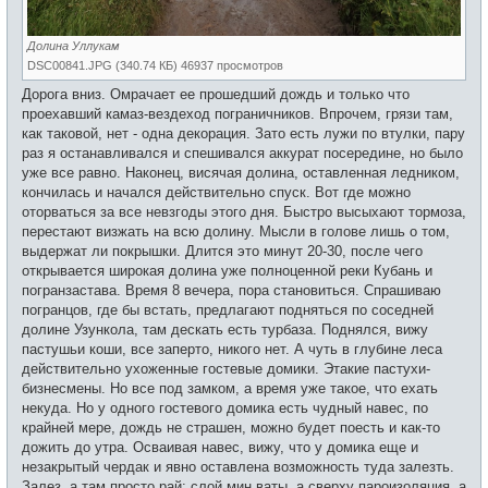
Долина Уллукам
DSC00841.JPG (340.74 КБ) 46937 просмотров
Дорога вниз. Омрачает ее прошедший дождь и только что
проехавший камаз-вездеход пограничников. Впрочем, грязи там,
как таковой, нет - одна декорация. Зато есть лужи по втулки, пару
раз я останавливался и спешивался аккурат посередине, но было
уже все равно. Наконец, висячая долина, оставленная ледником,
кончилась и начался действительно спуск. Вот где можно
оторваться за все невзгоды этого дня. Быстро высыхают тормоза,
перестают визжать на всю долину. Мысли в голове лишь о том,
выдержат ли покрышки. Длится это минут 20-30, после чего
открывается широкая долина уже полноценной реки Кубань и
погранзастава. Время 8 вечера, пора становиться. Спрашиваю
погранцов, где бы встать, предлагают подняться по соседней
долине Узункола, там дескать есть турбаза. Поднялся, вижу
пастушьи коши, все заперто, никого нет. А чуть в глубине леса
действительно ухоженные гостевые домики. Этакие пастухи-
бизнесмены. Но все под замком, а время уже такое, что ехать
некуда. Но у одного гостевого домика есть чудный навес, по
крайней мере, дождь не страшен, можно будет поесть и как-то
дожить до утра. Осваивая навес, вижу, что у домика еще и
незакрытый чердак и явно оставлена возможность туда залезть.
Залез, а там просто рай: слой мин ваты, а сверху пароизоляция, а