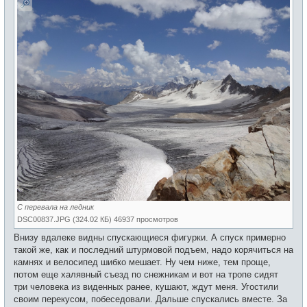
С перевала на ледник
DSC00837.JPG (324.02 КБ) 46937 просмотров
Внизу вдалеке видны спускающиеся фигурки. А спуск примерно
такой же, как и последний штурмовой подъем, надо корячиться на
камнях и велосипед шибко мешает. Ну чем ниже, тем проще,
потом еще халявный съезд по снежникам и вот на тропе сидят
три человека из виденных ранее, кушают, ждут меня. Угостили
своим перекусом, побеседовали. Дальше спускались вместе. За