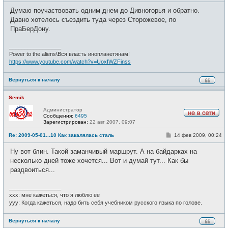
с
о
е
Думаю поучаствовать одним днем до Дивногорья и обратно.
б
т
щ
Давно хотелось съездить туда через Сторожевое, по
и
е
ПраБерДону.
н
и
е
_________________
Power to the aliens\Вся власть инопланетянам!
https://www.youtube.com/watch?v=UoxIWZFinss
Вернуться к началу
Semik
Администратор
Сообщения:
6495
Н
Зарегистрирован:
22 авг 2007, 09:07
е
в
С
Re: 2009-05-01...10 Как закалялась сталь
14 фев 2009, 00:24
с
о
е
о
Ну вот блин. Такой заманчивый маршрут. А на байдарках на
т
б
и
щ
несколько дней тоже хочется... Вот и думай тут... Как бы
е
раздвоиться...
н
и
е
_________________
xxx: мне кажеться, что я люблю ее
yyy: Когда кажеться, надо бить себя учебником русского языка по голове.
Вернуться к началу