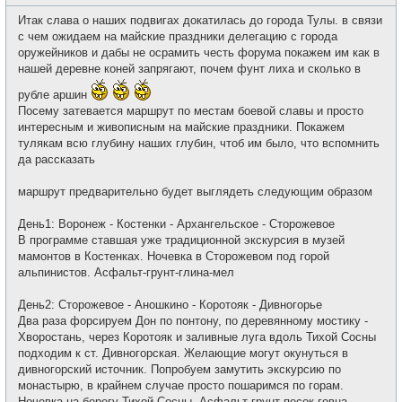
о
с
о
е
Итак слава о наших подвигах докатилась до города Тулы. в связи
б
т
щ
с чем ожидаем на майские праздники делегацию с города
и
е
оружейников и дабы не осрамить честь форума покажем им как в
н
и
нашей деревне коней запрягают, почем фунт лиха и сколько в
е
рубле аршин
Посему затевается маршрут по местам боевой славы и просто
интересным и живописным на майские праздники. Покажем
тулякам всю глубину наших глубин, чтоб им было, что вспомнить
да рассказать
маршрут предварительно будет выглядеть следующим образом
День1: Воронеж - Костенки - Архангельское - Сторожевое
В программе ставшая уже традиционной экскурсия в музей
мамонтов в Костенках. Ночевка в Сторожевом под горой
альпинистов. Асфальт-грунт-глина-мел
День2: Сторожевое - Аношкино - Коротояк - Дивногорье
Два раза форсируем Дон по понтону, по деревянному мостику -
Хворостань, через Коротояк и заливные луга вдоль Тихой Сосны
подходим к ст. Дивногорская. Желающие могут окунуться в
дивногорский источник. Попробуем замутить экскурсию по
монастырю, в крайнем случае просто пошаримся по горам.
Ночевка на берегу Тихой Сосны. Асфальт-грунт-песок-говна.