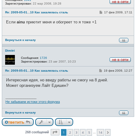
Зарегистрирован:
22 мар 2008, 19:28
Н
е
С
Re: 2009-05-01...10 Как закалялась сталь
17 фев 2009, 17:11
в
о
с
о
е
Если
ainu
приютит меня и обогреет то я тоже +1
б
т
щ
и
е
н
и
Вернуться к началу
е
Dimitri
Сообщения:
1726
Зарегистрирован:
23 авг 2007, 10:23
Н
е
С
Re: 2009-05-01...10 Как закалялась сталь
19 фев 2009, 12:27
в
о
с
о
е
Интересная идея, но ввиду работы не смогу на 8 дней.
б
т
щ
Может организуем Лайт Едишен?
и
е
н
и
_________________
е
Не забываем истоки этого форума
Вернуться к началу
Ответить
Страница
1
из
14
268 сообщений
1
2
3
4
5
14
…
След.