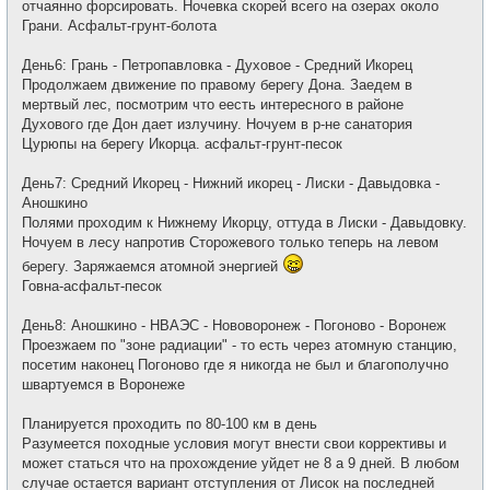
отчаянно форсировать. Ночевка скорей всего на озерах около
Грани. Асфальт-грунт-болота
День6: Грань - Петропавловка - Духовое - Средний Икорец
Продолжаем движение по правому берегу Дона. Заедем в
мертвый лес, посмотрим что еесть интересного в районе
Духового где Дон дает излучину. Ночуем в р-не санатория
Цурюпы на берегу Икорца. асфальт-грунт-песок
День7: Средний Икорец - Нижний икорец - Лиски - Давыдовка -
Аношкино
Полями проходим к Нижнему Икорцу, оттуда в Лиски - Давыдовку.
Ночуем в лесу напротив Сторожевого только теперь на левом
берегу. Заряжаемся атомной энергией
Говна-асфальт-песок
День8: Аношкино - НВАЭС - Нововоронеж - Погоново - Воронеж
Проезжаем по "зоне радиации" - то есть через атомную станцию,
посетим наконец Погоново где я никогда не был и благополучно
швартуемся в Воронеже
Планируется проходить по 80-100 км в день
Разумеется походные условия могут внести свои коррективы и
может статься что на прохождение уйдет не 8 а 9 дней. В любом
случае остается вариант отступления от Лисок на последней