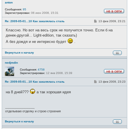
anton
Сообщения:
95
Зарегистрирован:
06 июн 2008, 15:31
Н
е
С
Re: 2009-05-01...10 Как закалялась сталь
13 фев 2009, 23:21
в
о
с
о
е
Классно. Но вот на весь срок не получится точно. Если б на
б
т
щ
денек-другой... Light-edition, так сказать)
и
е
А без дождя и не интересно будет
.
н
и
е
Вернуться к началу
nedjmdin
Сообщения:
4758
Зарегистрирован:
12 янв 2008, 15:39
Н
е
С
Re: 2009-05-01...10 Как закалялась сталь
13 фев 2009, 23:23
в
о
с
о
е
на 8 дней???
а так хорошая идея
б
т
щ
и
е
н
и
_________________
е
отделываю отделку и строю строения
Вернуться к началу