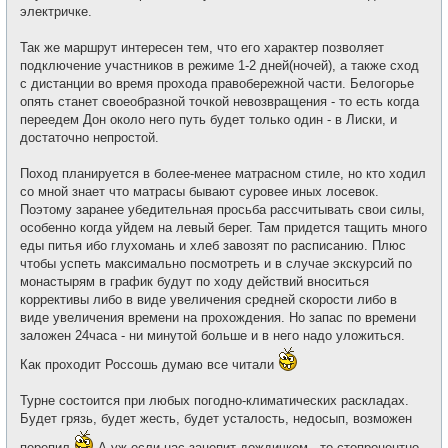
электричке.
Так же маршрут интересен тем, что его характер позволяет
подключение участников в режиме 1-2 дней(ночей), а также сход
с дистанции во время прохода правобережной части. Белогорье
опять станет своеобразной точкой невозвращения - то есть когда
переедем Дон около него путь будет только один - в Лиски, и
достаточно непростой.
Поход планируется в более-менее матрасном стиле, но кто ходил
со мной знает что матрасы бывают суровее иных лосевок.
Поэтому заранее убедительная просьба рассчитывать свои силы,
особенно когда уйдем на левый берег. Там придется тащить много
еды питья ибо глухомань и хлеб завозят по расписанию. Плюс
чтобы успеть максимально посмотреть и в случае экскурсий по
монастырям в график будут по ходу действий вноситься
коррективы либо в виде увеличения средней скорости либо в
виде увеличения времени на прохождения. Но запас по времени
заложен 24часа - ни минутой больше и в него надо уложиться.
Как проходит Россошь думаю все читали
Турне состоится при любых погодно-климатических раскладах.
Будет грязь, будет жесть, будет усталость, недосып, возможен
перепил
А уж если нас зацепит дождичком - то стопроцентно