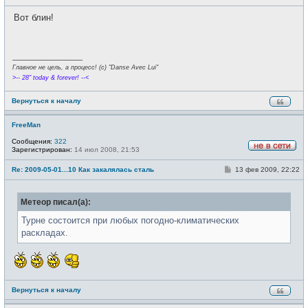
о
с
о
е
Вот блин!
б
т
щ
и
е
н
и
_________________
е
Главное не цель, а процесс! (c) "Danse Avec Lui"
>-- 28" today & forever! --<
Вернуться к началу
FreeMan
Сообщения:
322
Зарегистрирован:
14 июл 2008, 21:53
Н
е
С
Re: 2009-05-01...10 Как закалялась сталь
13 фев 2009, 22:22
в
о
с
о
е
б
т
Метеор писал(а):
щ
и
е
н
Турне состоится при любых погодно-климатических
и
раскладах.
е
Вернуться к началу