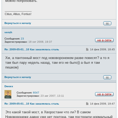
можно попробовать.
_________________
Citius, Altius, Fortius!
Вернуться к началу
venzh
Сообщения:
23
Зарегистрирован:
18 окт 2008, 19:37
Н
е
С
Re: 2009-05-01...10 Как закалялась сталь
14 фев 2009, 18:45
в
о
с
о
е
Хм, а пантонный мост под нововоронежем разве повесят? а то я
б
т
щ
там был пару недель назад, там его не было)) а был я там
и
е
пешком)
н
и
е
Вернуться к началу
Dwoex
Сообщения:
6047
Зарегистрирован:
23 авг 2007, 13:11
Н
е
С
Re: 2009-05-01...10 Как закалялась сталь
14 фев 2009, 19:47
в
о
с
о
е
Это какой такой мост, в Хворостани что ли? В самом
б
т
щ
Нововоронеже давно уже нет понтона, там построили нормальный
и