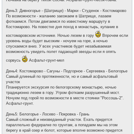
День3: Дивногорье - (Шатрище) - Марки - Студенок - Костомарово
По возможности - жаланию заезжаем в Шатрище, лазаем
фоткаемся. Потом двигаемся по известному маршруту в
Костомарово. На повестке дня поход в монастырь, купание в
костомаровском источнике. Ночью лезем в гору
Впрочем если
уровень воды будет высоким - ночуем на горе, а ночью
спускаемся вниз. У всех участников будет незабываемая
возможность увидеть полет падающей звезды если я опять
сорвусь
Асфальт-грунт-мел
День4: Костомарово - Сагуны - Подгорное - Сергеевка - Белогорье
Самый длинный по протяженности, но и самый асфальтовый
участок
Планируется экскурсия по белогорскому монастырю, ночью
традиционно лезем в гору. Утром фоткаем разрушенный мост.
Ночуем под горой по возможности в месте стоянки "Россошь-2".
Асфальт-грунт.
День5: Белогорье - Лосево - Покровка - Грань
Самый сложный и неизведанный участок. Ехать придется
параллельно федералке по грунтам, а попадаем мы на этом
берегу в край озер и болот, которые вполне возможно придется