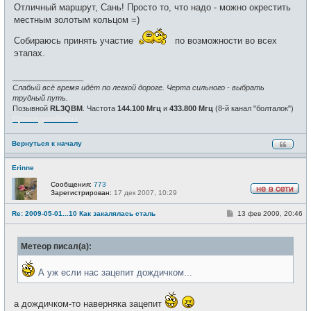
о
е
Отличный маршрут, Сань! Просто то, что надо - можно окрестить
б
т
щ
местным золотым кольцом =)
и
е
н
Собираюсь принять участие
по возможности во всех
и
е
этапах.
_________________
Слабый всё время идёт по легкой дороге. Черта сильного - выбрать
трудный путь.
Позывной
RL3QBM
. Частота
144.100 Мгц
и
433.800 Мгц
(8-й канал "болталок")
Присоединяйтесь!
Вернуться к началу
Erinne
Сообщения:
773
Зарегистрирован:
17 дек 2007, 10:29
Н
е
С
Re: 2009-05-01...10 Как закалялась сталь
13 фев 2009, 20:46
в
о
с
о
е
б
т
Метеор писал(а):
щ
и
е
н
А уж если нас зацепит дождичком...
и
е
а дождичком-то наверняка зацепит