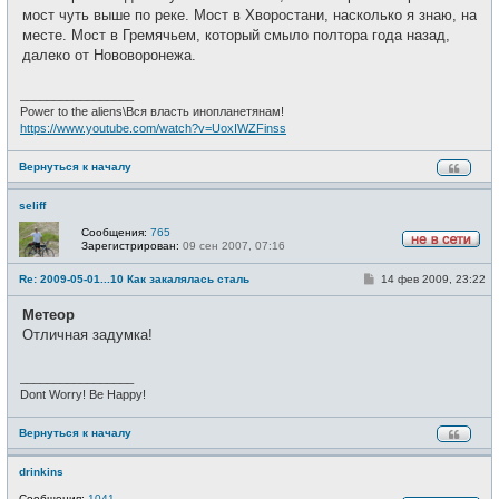
е
мост чуть выше по реке. Мост в Хворостани, насколько я знаю, на
н
и
месте. Мост в Гремячьем, который смыло полтора года назад,
е
далеко от Нововоронежа.
_________________
Power to the aliens\Вся власть инопланетянам!
https://www.youtube.com/watch?v=UoxIWZFinss
Вернуться к началу
seliff
Сообщения:
765
Зарегистрирован:
09 сен 2007, 07:16
Н
е
С
Re: 2009-05-01...10 Как закалялась сталь
14 фев 2009, 23:22
в
о
с
о
е
Метеор
б
т
щ
Отличная задумка!
и
е
н
и
_________________
е
Dont Worry! Be Happy!
Вернуться к началу
drinkins
Сообщения:
1041