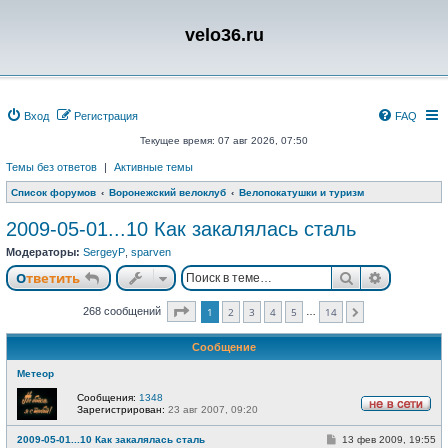
velo36.ru
Вход
Регистрация
FAQ
Текущее время: 07 авг 2026, 07:50
Темы без ответов
|
Активные темы
Список форумов
Воронежский велоклуб
Велопокатушки и туризм
2009-05-01...10 Как закалялась сталь
Модераторы:
SergeyP
,
sparven
Поиск
Расшире
Ответить
Страница
1
из
14
268 сообщений
1
2
3
4
5
14
…
След.
Сообщение
Метеор
Сообщения:
1348
Зарегистрирован:
23 авг 2007, 09:20
Н
е
С
2009-05-01...10 Как закалялась сталь
13 фев 2009, 19:55
в