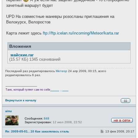
зачетный маршрут будет
UPD На совместные маневры розосланы приглашения на
Велокурск, Велоростов
Карта лежит здесь
ftp://ftp.icelan.ru/incoming/Meteor/karta.rar
Вложения
майские.rar
(15.57 КБ) 1345 скачиваний
Последний раз редактировалось
Метеор
24 апр 2009, 00:15, всего
редактировалось 6 раз.
_________________
Велотурист
Танк, который гуляет сам по себе
Вернуться к началу
ainu
Сообщения:
848
Зарегистрирован:
12 июл 2008, 22:52
Н
е
С
Re: 2009-05-01...10 Как закалялась сталь
13 фев 2009, 20:17
в
о
с