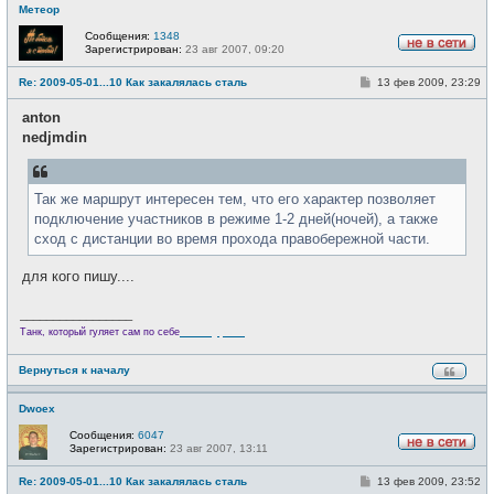
Метеор
Сообщения:
1348
Зарегистрирован:
23 авг 2007, 09:20
Н
е
С
Re: 2009-05-01...10 Как закалялась сталь
13 фев 2009, 23:29
в
о
с
о
е
anton
б
т
щ
nedjmdin
и
е
н
и
е
Так же маршрут интересен тем, что его характер позволяет
подключение участников в режиме 1-2 дней(ночей), а также
сход с дистанции во время прохода правобережной части.
для кого пишу....
_________________
Велотурист
Танк, который гуляет сам по себе
Вернуться к началу
Dwoex
Сообщения:
6047
Зарегистрирован:
23 авг 2007, 13:11
Н
е
С
Re: 2009-05-01...10 Как закалялась сталь
13 фев 2009, 23:52
в
о