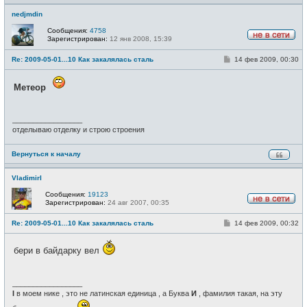
nedjmdin
Сообщения:
4758
Зарегистрирован:
12 янв 2008, 15:39
Н
е
С
Re: 2009-05-01...10 Как закалялась сталь
14 фев 2009, 00:30
в
о
с
о
е
б
т
Метеор
щ
и
е
н
и
_________________
е
отделываю отделку и строю строения
Вернуться к началу
VladimirI
Сообщения:
19123
Зарегистрирован:
24 авг 2007, 00:35
Н
е
С
Re: 2009-05-01...10 Как закалялась сталь
14 фев 2009, 00:32
в
о
с
о
е
б
бери в байдарку вел
т
щ
и
е
н
и
_________________
е
I
в моем нике , это не латинская единица , а Буква
И
, фамилия такая, на эту