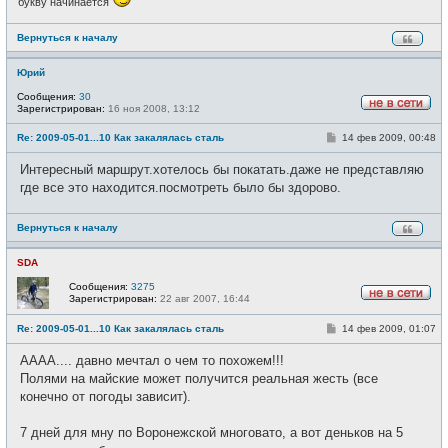
букву начинается
Вернуться к началу
Юрий
Сообщения:
30
Зарегистрирован:
16 ноя 2008, 13:12
Н
е
С
Re: 2009-05-01...10 Как закалялась сталь
14 фев 2009, 00:48
в
о
с
о
е
Интересный маршрут.хотелось бы покатать.даже не представляю
б
т
щ
где все это находится.посмотреть было бы здорово.
и
е
н
и
Вернуться к началу
е
SDA
Сообщения:
3275
Зарегистрирован:
22 авг 2007, 16:44
Н
е
С
Re: 2009-05-01...10 Как закалялась сталь
14 фев 2009, 01:07
в
о
с
о
е
АААА.... давно мечтал о чем то похожем!!!
б
т
щ
Полями на майские может получится реальная жесть (все
и
е
конечно от погоды зависит).
н
и
е
7 дней для мну по Воронежской многовато, а вот деньков на 5