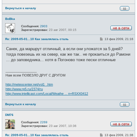
Вернуться к началу
BoBka
Сообщения:
2903
Зарегистрирован:
23 авг 2007, 00:15
Н
е
С
Re: 2009-05-01...10 Как закалялась сталь
13 фев 2009, 21:16
в
о
с
о
е
Санек, да маршрут отличный, а если они уложатся за 5 дней?
б
т
щ
тогда повезешь их на север, как же так.. не прокаиться до Рамони
и
е
... до заповедника... хотя в Погоново тоже пески отличные
н
и
е
_________________
Нам всем ПОВЕЗЛО ДРУГ С ДРУГОМ
http://meteocenter.net/vol1_.htm
http://www.rp5.ru/2374/ru
http://www.intellicast.com/Local/Weathe ... n=RSXX0412
Вернуться к началу
DM76
Сообщения:
2269
Зарегистрирован:
23 авг 2007, 10:36
Н
е
С
Re: 2009-05-01...10 Как закалялась сталь
13 фев 2009, 21:38
в