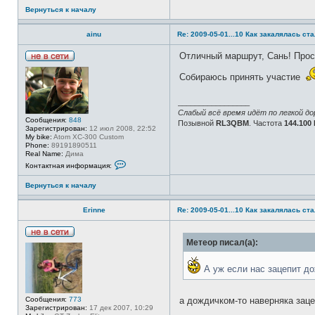
Вернуться к началу
ainu
Re: 2009-05-01...10 Как закалялась ст
Отличный маршрут, Сань! Прост
Н
е
Собираюсь принять участие
в
с
е
_________________
т
Слабый всё время идёт по легкой до
и
Сообщения:
848
Позывной
RL3QBM
. Частота
144.100
Зарегистрирован:
12 июл 2008, 22:52
My bike:
Atom XC-300 Custom
Phone:
89191890511
Real Name:
Дима
К
Контактная информация:
о
н
Вернуться к началу
т
а
к
Erinne
Re: 2009-05-01...10 Как закалялась ст
т
н
а
я
Н
Метеор писал(а):
и
е
н
в
ф
с
А уж если нас зацепит до
о
е
р
т
м
и
а
а дождичком-то наверняка зац
Сообщения:
773
ц
Зарегистрирован:
17 дек 2007, 10:29
и