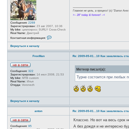
в
ф
n
с
о
_________________
n
е
р
e
Главное не цель, а процесс! (c) "Danse Avec 
т
м
и
>-- 28" today & forever! --<
а
ц
Сообщения:
2269
и
Зарегистрирован:
23 авг 2007, 10:36
я
My bike:
циклокросс SURLY Cross-Check
п
Real Name:
Дмитрий
о
К
л
Контактная информация:
о
ь
н
з
Вернуться к началу
т
о
а
в
к
а
FreeMan
Re: 2009-05-01...10 Как закалялась ст
т
т
н
е
а
л
я
я
Н
Метеор писал(а):
и
Сообщения:
322
B
е
н
Зарегистрирован:
14 июл 2008, 21:53
o
в
Турне состоится при любых п
ф
My bike:
MTB custom
B
с
о
Real Name:
Илья
k
е
р
Откуда:
Voronezh
a
т
м
и
а
ц
и
Вернуться к началу
я
п
о
anton
Re: 2009-05-01...10 Как закалялась ст
л
ь
з
Классно. Но вот на весь срок не
о
Н
А без дождя и не интересно б
Сообщения:
95
в
е