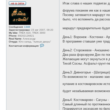
Итак слава о наших подвигах д
Н
е
форума покажем им как в наше
в
Посему затевается маршрут по
с
е
было, что вспомнить да расска
т
и
Сообщения:
1348
маршрут предварительно буде
Зарегистрирован:
23 авг 2007, 09:20
My bike:
TREK 820, TREK 3900
Phone:
89202126821
День1: Воронеж - Костенки - А
Real Name:
Александр
В программе ставшая уже трад
Откуда:
Юго-запад, "пьяные дворы"
К
Контактная информация:
о
День2: Сторожевое - Аношкино 
н
т
Два раза форсируем Дон по пон
а
Желающие могут окунуться в д
к
т
Тихой Сосны. Асфальт-грунт-пе
н
а
я
День3: Дивногорье - (Шатрище)
и
По возможности - жаланию зае
н
ф
о
купание в костомаровском ист
р
м
будет незабываемая возможнос
а
ц
и
День4: Костомарово - Сагуны -
я
п
Самый длинный по протяженнос
о
Планируется экскурсия по бел
л