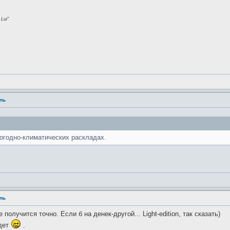
Lui"
аль
огодно-климатических раскладах.
аль
 получится точно. Если б на денек-другой... Light-edition, так сказать)
удет
.