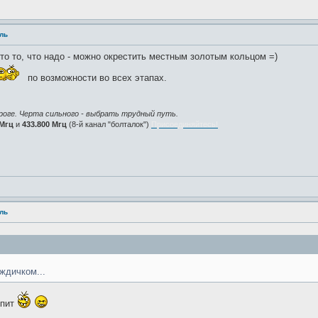
аль
о то, что надо - можно окрестить местным золотым кольцом =)
по возможности во всех этапах.
роге. Черта сильного - выбрать трудный путь.
 Мгц
и
433.800 Мгц
(8-й канал "болталок")
Присоединяйтесь!
аль
ждичком...
епит