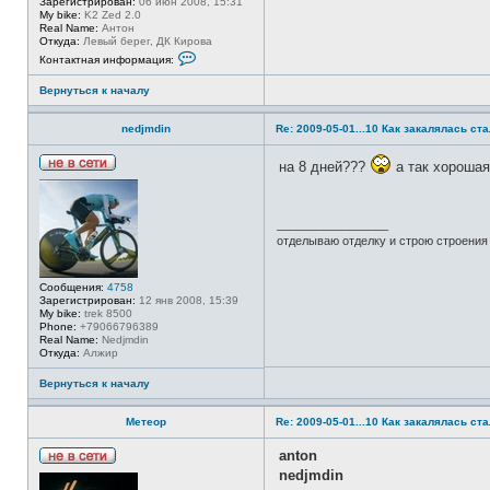
Зарегистрирован:
06 июн 2008, 15:31
а
в
My bike:
K2 Zed 2.0
т
с
Real Name:
Антон
е
е
Откуда:
Левый берег, ДК Кирова
л
т
К
я
Контактная информация:
и
о
D
н
M
Вернуться к началу
т
7
а
6
к
nedjmdin
Re: 2009-05-01...10 Как закалялась ст
т
н
а
на 8 дней???
а так хорошая
я
Н
и
е
н
в
ф
с
о
_________________
е
р
отделываю отделку и строю строения
т
м
и
а
ц
Сообщения:
4758
и
Зарегистрирован:
12 янв 2008, 15:39
я
My bike:
trek 8500
п
Phone:
+79066796389
о
Real Name:
Nedjmdin
л
Откуда:
Алжир
ь
з
о
Вернуться к началу
в
а
т
Метеор
Re: 2009-05-01...10 Как закалялась ст
е
л
anton
я
Н
a
nedjmdin
е
n