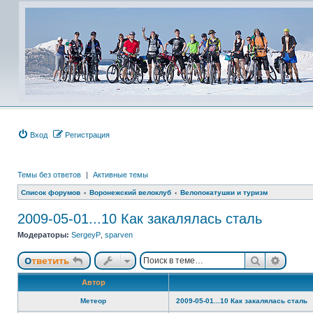
Вход
Регистрация
Темы без ответов
|
Активные темы
Список форумов
Воронежский велоклуб
Велопокатушки и туризм
2009-05-01...10 Как закалялась сталь
Модераторы:
SergeyP
,
sparven
Поиск
Расши
Ответить
Автор
Метеор
2009-05-01...10 Как закалялась сталь