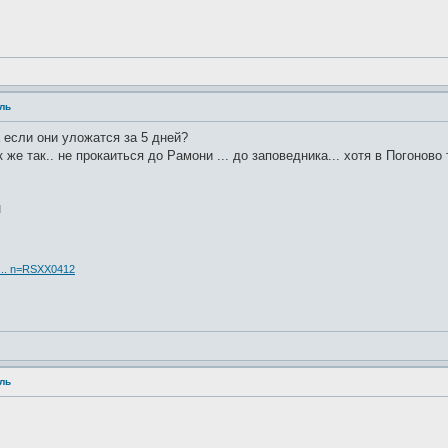
аль
 если они уложатся за 5 дней?
к же так.. не прокаиться до Рамони ... до заповедника... хотя в Погонов
М
 ... n=RSXX0412
аль