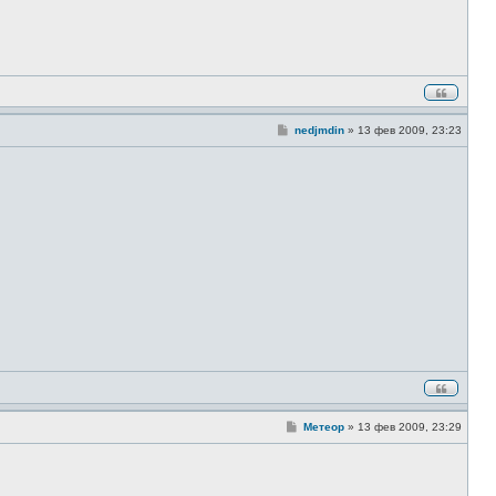
н
и
е
С
nedjmdin
»
13 фев 2009, 23:23
о
о
б
щ
е
н
и
е
С
Метеор
»
13 фев 2009, 23:29
о
о
б
щ
е