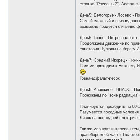
ь
стоянки "Россошь-2". Асфальт-
з
о
в
День5: Белогорье - Лосево - По
а
Самый сложный и неизведанный 
т
е
возможно придется отчаянно фо
л
я
М
День6: Грань - Петропавловка 
е
Продолжаем движение по правом
т
е
санатория Цурюпы на берегу Ик
о
р
День7: Средний Икорец - Нижни
Полями проходим к Нижнему Ико
Говна-асфальт-песок
День8: Аношкино - НВАЭС - Но
Проезжаем по "зоне радиации" 
Планируется проходить по 80-1
Разумеется походные условия м
Лисок на последней электричке
Так же маршрут интересен тем,
правобережной части. Белогорь