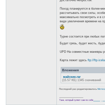
достаточно непростой.
Поход планируется в более-ме
рассчитывать свои силы, особе
максимально посмотреть и в сл
виде увеличения времени на пр
Турне состоится при любых по
Будет грязь, будет жесть, буд
UPD На совместные маневры р
Карта лежит здесь
ftp://ftp.ice
Вложения
майские.rar
(15.57 КБ) 1345 скачиваний
Последний раз редактировалось
Метео
_________________
Велотури
Танк, который гуляет сам по себе