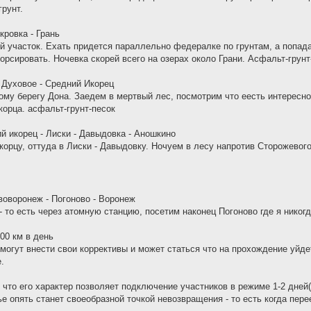
грунт.
кровка - Грань
участок. Ехать придется параллельно федералке по грунтам, а попадае
рсировать. Ночевка скорей всего на озерах около Грани. Асфальт-грунт
- Духовое - Средний Икорец
у берегу Дона. Заедем в мертвый лес, посмотрим что еесть интересног
орца. асфальт-грунт-песок
й икорец - Лиски - Давыдовка - Аношкино
рцу, оттуда в Лиски - Давыдовку. Ночуем в лесу напротив Сторожевого
воворонеж - Погоново - Воронеж
- то есть через атомную станцию, посетим наконец Погоново где я нико
00 км в день
огут внести свои коррективы и может статься что на прохождение уйдет
.
 что его характер позволяет подключение участников в режиме 1-2 дней(
е опять станет своеобразной точкой невозвращения - то есть когда перее