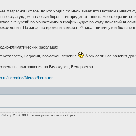
нее матрасном стиле, но кто ходил со мной знает что матрасы бывают с
нно когда уйдем на левый берег. Там придется тащить много еды питья 
учае экскурсий по монастырям в график будут по ходу действий вносит
охождения. Но запас по времени заложен 24часа - ни минутой больше и
годно-климатических раскладах.
ет усталость, недосып, возможен перепил
А уж если нас зацепит дож
озосланы приглашения на Велокурск, Велоростов
lan.ru/incoming/Meteor/karta.rar
р
24 апр 2009, 00:15, всего редактировалось 6 раз.
ст