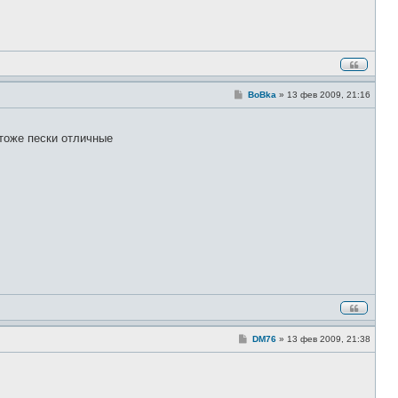
С
BoBka
»
13 фев 2009, 21:16
о
о
б
щ
о тоже пески отличные
е
н
и
е
С
DM76
»
13 фев 2009, 21:38
о
о
б
щ
е