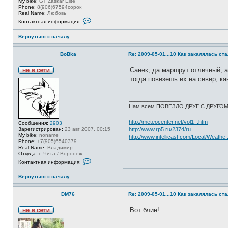
My bike:
GT Zaskar Elite
я
Phone:
8(906)67594сорок
п
Real Name:
Любовь
о
К
Контактная информация:
л
о
ь
н
з
Вернуться к началу
т
о
а
в
к
а
BoBka
Re: 2009-05-01...10 Как закалялась ст
т
т
н
е
а
Санек, да маршрут отличный, а
л
я
Н
я
тогда повезешь их на север, ка
и
е
a
н
в
i
ф
с
n
о
_________________
е
u
р
Нам всем ПОВЕЗЛО ДРУГ С ДРУГО
т
м
и
а
http://meteocenter.net/vol1_.htm
ц
Сообщения:
2903
и
Зарегистрирован:
23 авг 2007, 00:15
http://www.rp5.ru/2374/ru
я
My bike:
noname
http://www.intellicast.com/Local/Weathe
п
Phone:
+7(905)6540379
о
Real Name:
Владимир
л
Откуда:
г. Чита / Воронеж
К
ь
Контактная информация:
о
з
н
о
Вернуться к началу
т
в
а
а
к
т
DM76
Re: 2009-05-01...10 Как закалялась ст
т
е
н
л
а
я
Вот блин!
я
E
Н
и
r
е
н
i