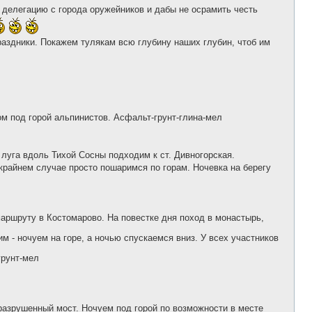
о
 делегацию с города оружейников и дабы не осрамить честь
б
щ
е
н
аздники. Покажем тулякам всю глубину наших глубин, чтоб им
и
е
м под горой альпинистов. Асфальт-грунт-глина-мел
 луга вдоль Тихой Сосны подходим к ст. Дивногорская.
крайнем случае просто пошаримся по горам. Ночевка на берегу
аршруту в Костомарово. На повестке дня поход в монастырь,
 - ночуем на горе, а ночью спускаемся вниз. У всех участников
рунт-мел
разрушенный мост. Ночуем под горой по возможности в месте