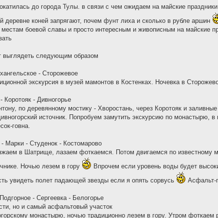
окатилась до города Тулы. в связи с чем ожидаем на майские праздники
й деревне коней запрягают, почем фунт лиха и сколько в рубле аршин
 местам боевой славы и просто интересным и живописным на майские пр
зать
т выглядеть следующим образом
рхангельское - Сторожевое
иционной экскурсия в музей мамонтов в Костенках. Ночевка в Сторожево
- Коротояк - Дивногорье
тону, по деревянному мостику - Хворостань, через Коротояк и заливные
ивногорский источник. Попробуем замутить экскурсию по монастырю, в 
сок-говна.
 - Марки - Студенок - Костомарово
зжаем в Шатрище, лазаем фоткаемся. Потом двигаемся по известному м
очнике. Ночью лезем в гору
Впрочем если уровень воды будет высоким
ть увидеть полет падающей звезды если я опять сорвусь
Асфальт-г
 Подгорное - Сергеевка - Белогорье
ти, но и самый асфальтовый участок
огорскому монастырю, ночью традиционно лезем в гору. Утром фоткаем 