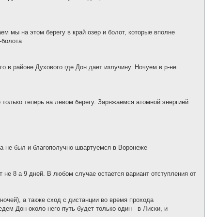
м мы на этом берегу в край озер и болот, которые вполне
-болота
о в районе Духового где Дон дает излучину. Ночуем в р-не
 только теперь на левом берегу. Заряжаемся атомной энергией
гда не был и благополучно швартуемся в Воронеже
 не 8 а 9 дней. В любом случае остается вариант отступления от
ночей), а также сход с дистанции во время прохода
дем Дон около него путь будет только один - в Лиски, и