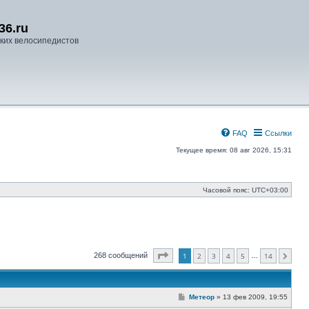
36.ru
ких велосипедистов
FAQ
Ссылки
Текущее время: 08 авг 2026, 15:31
Часовой пояс:
UTC+03:00
Страница
1
из
14
268 сообщений
1
2
3
4
5
14
…
След.
С
Метеор
»
13 фев 2009, 19:55
о