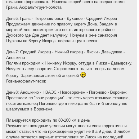
отчаянно форсировать. Ночевка скорей всего на озерах около
Грани. Асфальт-грунт-болота
День6: Грань - Петропавловка - Духовое - Средний Икорец
Продолжаем движение по правому берегу Дона. Заедем в
мертвый лес, посмотрим что еесть интересного в районе
Духового где Дон дает излучину. Ночуем в р-не санатория
Цурюпы на берегу Икорца. асфальт-грунт-песок
День7: Средний Икорец - Нижний икорец - Лиски - Давыдовка -
Аношкино
Полями проходим к Нижнему Икорцу, оттуда в Лиски - Давыдовку.
Ночуем в лесу напротив Сторожевого только теперь на левом
берегу. Заряжаемся атомной энергией
Говна-асфальт-песок
День8: Аношкино - НВАЭС - Нововоронеж - Погоново - Воронеж
Проезжаем по "зоне радиации" - то есть через атомную станцию,
посетим наконец Погоново где я никогда не был и благополучно
швартуемся в Воронеже
Планируется проходить по 80-100 км в день
Разумеется походные условия могут внести свои коррективы и
может статься что на прохождение уйдет не 8 а 9 дней. В любом
случае остается вариант отступления от Лисок на последней