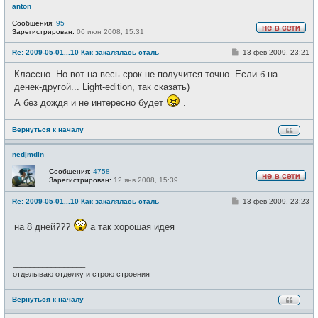
anton
Сообщения:
95
Зарегистрирован:
06 июн 2008, 15:31
Н
е
С
Re: 2009-05-01...10 Как закалялась сталь
13 фев 2009, 23:21
в
о
с
о
е
Классно. Но вот на весь срок не получится точно. Если б на
б
т
щ
денек-другой... Light-edition, так сказать)
и
е
А без дождя и не интересно будет
.
н
и
е
Вернуться к началу
nedjmdin
Сообщения:
4758
Зарегистрирован:
12 янв 2008, 15:39
Н
е
С
Re: 2009-05-01...10 Как закалялась сталь
13 фев 2009, 23:23
в
о
с
о
е
на 8 дней???
а так хорошая идея
б
т
щ
и
е
н
и
_________________
е
отделываю отделку и строю строения
Вернуться к началу