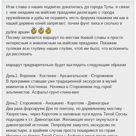
о
с
о
е
Итак слава о наших подвигах докатилась до города Тулы. в связи
б
т
щ
с чем ожидаем на майские праздники делегацию с города
и
е
оружейников и дабы не осрамить честь форума покажем им как в
н
и
нашей деревне коней запрягают, почем фунт лиха и сколько в
е
рубле аршин
Посему затевается маршрут по местам боевой славы и просто
интересным и живописным на майские праздники. Покажем
тулякам всю глубину наших глубин, чтоб им было, что вспомнить
да рассказать
маршрут предварительно будет выглядеть следующим образом
День1: Воронеж - Костенки - Архангельское - Сторожевое
В программе ставшая уже традиционной экскурсия в музей
мамонтов в Костенках. Ночевка в Сторожевом под горой
альпинистов. Асфальт-грунт-глина-мел
День2: Сторожевое - Аношкино - Коротояк - Дивногорье
Два раза форсируем Дон по понтону, по деревянному мостику -
Хворостань, через Коротояк и заливные луга вдоль Тихой Сосны
подходим к ст. Дивногорская. Желающие могут окунуться в
дивногорский источник. Попробуем замутить экскурсию по
монастырю, в крайнем случае просто пошаримся по горам.
Ночевка на берегу Тихой Сосны. Асфальт-грунт-песок-говна.