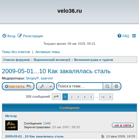
velo36.ru
Вход
Регистрация
FAQ
Текущее время: 08 авг 2026, 06:21
Темы без ответов
|
Активные темы
Список форумов
Воронежский велоклуб
Велопокатушки и туризм
2009-05-01...10 Как закалялась сталь
Модераторы:
SergeyP
,
sparven
Поиск
Расшире
Ответить
Страница
1
из
14
268 сообщений
1
2
3
4
5
14
…
След.
Сообщение
Метеор
Сообщения:
1348
Зарегистрирован:
23 авг 2007, 09:20
Н
е
С
2009-05-01...10 Как закалялась сталь
13 фев 2009, 19:55
в