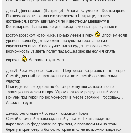
День3: Дивногорье - (Шатрище) - Марки - Студенок - Костомарово
По возможности - жаланию заезжаем в Шатрище, лазаем
фоткаемся. Потом двигаемся по известному маршруту в
Костомарово. На повестке дня поход в монастырь, купание в
костомаровском источнике. Ночью лезем в гору
Впрочем если
уровень воды будет высоким - ночуем на горе, а ночью
спускаемся вниз. У всех участников будет незабываемая
возможность увидеть полет падающей звезды если я опять
сорвусь
Асфальт-грунт-мел
День4: Костомарово - Сагуны - Подгорное - Сергеевка - Белогорье
Самый длинный по протяженности, но и самый асфальтовый
участок
Планируется экскурсия по белогорскому монастырю, ночью
традиционно лезем в гору. Утром фоткаем разрушенный мост.
Ночуем под горой по возможности в месте стоянки "Россошь-2".
Асфальт-грунт.
День5: Белогорье - Лосево - Покровка - Грань
Самый сложный и неизведанный участок. Ехать придется
параллельно федералке по грунтам, а попадаем мы на этом
берегу в край озер и болот, которые вполне возможно придется