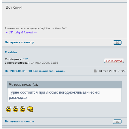
о
с
о
е
Вот блин!
б
т
щ
и
е
н
и
_________________
е
Главное не цель, а процесс! (c) "Danse Avec Lui"
>-- 28" today & forever! --<
Вернуться к началу
FreeMan
Сообщения:
322
Зарегистрирован:
14 июл 2008, 21:53
Н
е
С
Re: 2009-05-01...10 Как закалялась сталь
13 фев 2009, 22:22
в
о
с
о
е
б
т
Метеор писал(а):
щ
и
е
н
Турне состоится при любых погодно-климатических
и
раскладах.
е
Вернуться к началу