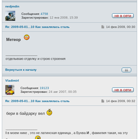
nedjmdin
Сообщения:
4758
Зарегистрирован:
12 янв 2008, 15:39
Н
е
С
Re: 2009-05-01...10 Как закалялась сталь
14 фев 2009, 00:30
в
о
с
о
е
б
т
Метеор
щ
и
е
н
и
_________________
е
отделываю отделку и строю строения
Вернуться к началу
VladimirI
Сообщения:
19123
Зарегистрирован:
24 авг 2007, 00:35
Н
е
С
Re: 2009-05-01...10 Как закалялась сталь
14 фев 2009, 00:32
в
о
с
о
е
б
бери в байдарку вел
т
щ
и
е
н
и
_________________
е
I
в моем нике , это не латинская единица , а Буква
И
, фамилия такая, на эту