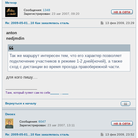
Метеор
Сообщения:
1348
Зарегистрирован:
23 авг 2007, 09:20
Н
е
С
Re: 2009-05-01...10 Как закалялась сталь
13 фев 2009, 23:29
в
о
с
о
е
anton
б
т
щ
nedjmdin
и
е
н
и
е
Так же маршрут интересен тем, что его характер позволяет
подключение участников в режиме 1-2 дней(ночей), а также
сход с дистанции во время прохода правобережной части.
для кого пишу....
_________________
Велотурист
Танк, который гуляет сам по себе
Вернуться к началу
Dwoex
Сообщения:
6047
Зарегистрирован:
23 авг 2007, 13:11
Н
е
С
Re: 2009-05-01...10 Как закалялась сталь
13 фев 2009, 23:52
в
о