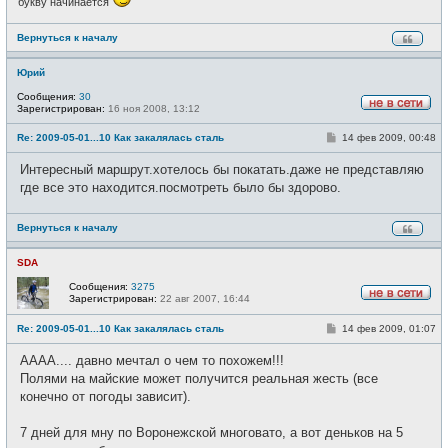
букву начинается
Вернуться к началу
Юрий
Сообщения:
30
Зарегистрирован:
16 ноя 2008, 13:12
Н
е
С
Re: 2009-05-01...10 Как закалялась сталь
14 фев 2009, 00:48
в
о
с
о
е
Интересный маршрут.хотелось бы покатать.даже не представляю
б
т
щ
где все это находится.посмотреть было бы здорово.
и
е
н
и
Вернуться к началу
е
SDA
Сообщения:
3275
Зарегистрирован:
22 авг 2007, 16:44
Н
е
С
Re: 2009-05-01...10 Как закалялась сталь
14 фев 2009, 01:07
в
о
с
о
е
АААА.... давно мечтал о чем то похожем!!!
б
т
щ
Полями на майские может получится реальная жесть (все
и
е
конечно от погоды зависит).
н
и
е
7 дней для мну по Воронежской многовато, а вот деньков на 5