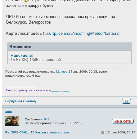
зачетный маршрут будет
UPD На совместные маневры розосланы приглашения на
Велокурск, Велоростов
Карта лежит здесь
ftp://ftp.icelan.ru/incoming/Meteor/karta.rar
Вложения
майские.rar
(15.57 КБ) 1345 скачиваний
Последний раз редактировалось
Метеор
24 апр 2009, 00:15, всего
редактировалось 6 раз.
_________________
Велотурист
Танк, который гуляет сам по себе
Вернуться к началу
ainu
Сообщения:
848
Зарегистрирован:
12 июл 2008, 22:52
Н
е
С
Re: 2009-05-01...10 Как закалялась сталь
13 фев 2009, 20:17
в
о
с