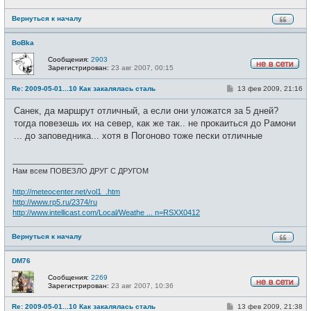
Вернуться к началу
BoBka
Сообщения:
2903
Зарегистрирован:
23 авг 2007, 00:15
Н
е
С
Re: 2009-05-01...10 Как закалялась сталь
13 фев 2009, 21:16
в
о
с
о
е
Санек, да маршрут отличный, а если они уложатся за 5 дней?
б
т
щ
тогда повезешь их на север, как же так.. не прокаиться до Рамони
и
е
... до заповедника... хотя в Погоново тоже пески отличные
н
и
е
_________________
Нам всем ПОВЕЗЛО ДРУГ С ДРУГОМ
http://meteocenter.net/vol1_.htm
http://www.rp5.ru/2374/ru
http://www.intellicast.com/Local/Weathe ... n=RSXX0412
Вернуться к началу
DM76
Сообщения:
2269
Зарегистрирован:
23 авг 2007, 10:36
Н
е
С
Re: 2009-05-01...10 Как закалялась сталь
13 фев 2009, 21:38
в