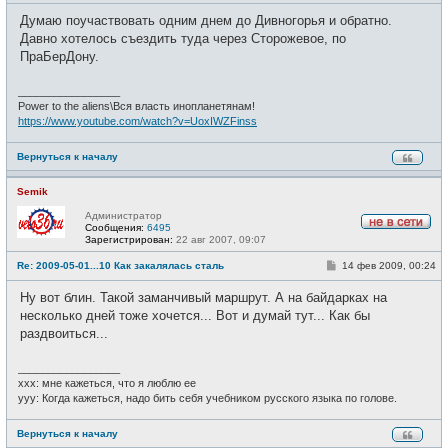
с
о
е
Думаю поучаствовать одним днем до Дивногорья и обратно.
б
т
щ
Давно хотелось съездить туда через Сторожевое, по
и
е
ПраБерДону.
н
и
е
_________________
Power to the aliens\Вся власть инопланетянам!
https://www.youtube.com/watch?v=UoxIWZFinss
Вернуться к началу
Semik
Администратор
Сообщения:
6495
Н
Зарегистрирован:
22 авг 2007, 09:07
е
в
С
Re: 2009-05-01...10 Как закалялась сталь
14 фев 2009, 00:24
с
о
е
о
Ну вот блин. Такой заманчивый маршрут. А на байдарках на
т
б
и
щ
несколько дней тоже хочется... Вот и думай тут... Как бы
е
раздвоиться...
н
и
е
_________________
xxx: мне кажеться, что я люблю ее
yyy: Когда кажеться, надо бить себя учебником русского языка по голове.
Вернуться к началу