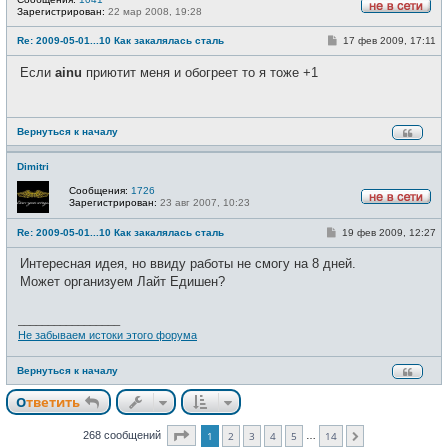
Зарегистрирован:
22 мар 2008, 19:28
Н
е
С
Re: 2009-05-01...10 Как закалялась сталь
17 фев 2009, 17:11
в
о
с
о
е
Если
ainu
приютит меня и обогреет то я тоже +1
б
т
щ
и
е
н
и
Вернуться к началу
е
Dimitri
Сообщения:
1726
Зарегистрирован:
23 авг 2007, 10:23
Н
е
С
Re: 2009-05-01...10 Как закалялась сталь
19 фев 2009, 12:27
в
о
с
о
е
Интересная идея, но ввиду работы не смогу на 8 дней.
б
т
щ
Может организуем Лайт Едишен?
и
е
н
и
_________________
е
Не забываем истоки этого форума
Вернуться к началу
Ответить
Страница
1
из
14
268 сообщений
1
2
3
4
5
14
…
След.