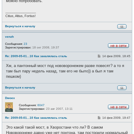
можно попробовать.
_________________
Citius, Altius, Fortius!
Вернуться к началу
venzh
Сообщения:
23
Зарегистрирован:
18 окт 2008, 19:37
Н
е
С
Re: 2009-05-01...10 Как закалялась сталь
14 фев 2009, 18:45
в
о
с
о
е
Хм, а пантонный мост под нововоронежем разве повесят? а то я
б
т
щ
там был пару недель назад, там его не было)) а был я там
и
е
пешком)
н
и
е
Вернуться к началу
Dwoex
Сообщения:
6047
Зарегистрирован:
23 авг 2007, 13:11
Н
е
С
Re: 2009-05-01...10 Как закалялась сталь
14 фев 2009, 19:47
в
о
с
о
е
Это какой такой мост, в Хворостани что ли? В самом
б
т
щ
Нововоронеже давно уже нет понтона, там построили нормальный
и