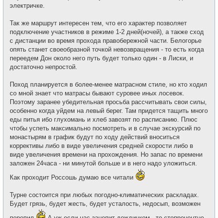
электричке.
Так же маршрут интересен тем, что его характер позволяет
подключение участников в режиме 1-2 дней(ночей), а также сход
с дистанции во время прохода правобережной части. Белогорье
опять станет своеобразной точкой невозвращения - то есть когда
переедем Дон около него путь будет только один - в Лиски, и
достаточно непростой.
Поход планируется в более-менее матрасном стиле, но кто ходил
со мной знает что матрасы бывают суровее иных лосевок.
Поэтому заранее убедительная просьба рассчитывать свои силы,
особенно когда уйдем на левый берег. Там придется тащить много
еды питья ибо глухомань и хлеб завозят по расписанию. Плюс
чтобы успеть максимально посмотреть и в случае экскурсий по
монастырям в график будут по ходу действий вноситься
коррективы либо в виде увеличения средней скорости либо в
виде увеличения времени на прохождения. Но запас по времени
заложен 24часа - ни минутой больше и в него надо уложиться.
Как проходит Россошь думаю все читали
Турне состоится при любых погодно-климатических раскладах.
Будет грязь, будет жесть, будет усталость, недосып, возможен
перепил
А уж если нас зацепит дождичком - то стопроцентно