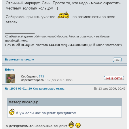
о
е
Отличный маршрут, Сань! Просто то, что надо - можно окрестить
б
т
щ
местным золотым кольцом =)
и
е
н
Собираюсь принять участие
по возможности во всех
и
е
этапах.
_________________
Слабый всё время идёт по легкой дороге. Черта сильного - выбрать
трудный путь.
Позывной
RL3QBM
. Частота
144.100 Мгц
и
433.800 Мгц
(8-й канал "болталок")
Присоединяйтесь!
Вернуться к началу
Erinne
Сообщения:
773
Зарегистрирован:
17 дек 2007, 10:29
Н
е
С
Re: 2009-05-01...10 Как закалялась сталь
13 фев 2009, 20:46
в
о
с
о
е
б
т
Метеор писал(а):
щ
и
е
н
А уж если нас зацепит дождичком...
и
е
а дождичком-то наверняка зацепит