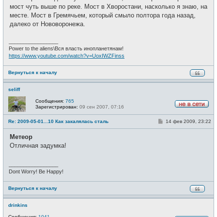
е
мост чуть выше по реке. Мост в Хворостани, насколько я знаю, на
н
и
месте. Мост в Гремячьем, который смыло полтора года назад,
е
далеко от Нововоронежа.
_________________
Power to the aliens\Вся власть инопланетянам!
https://www.youtube.com/watch?v=UoxIWZFinss
Вернуться к началу
seliff
Сообщения:
765
Зарегистрирован:
09 сен 2007, 07:16
Н
е
С
Re: 2009-05-01...10 Как закалялась сталь
14 фев 2009, 23:22
в
о
с
о
е
Метеор
б
т
щ
Отличная задумка!
и
е
н
и
_________________
е
Dont Worry! Be Happy!
Вернуться к началу
drinkins
Сообщения:
1041