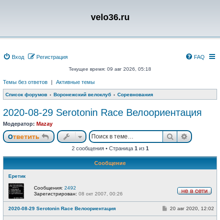
velo36.ru
Вход
Регистрация
FAQ
Текущее время: 09 авг 2026, 05:18
Темы без ответов
|
Активные темы
Список форумов
Воронежский велоклуб
Соревнования
2020-08-29 Serotonin Race Велоориентация
Модератор:
Mazay
Поиск
Расшире
Ответить
2 сообщения • Страница
1
из
1
Сообщение
Еретик
Сообщения:
2492
Зарегистрирован:
08 окт 2007, 00:26
Н
е
С
2020-08-29 Serotonin Race Велоориентация
20 авг 2020, 12:02
в
о
с
о