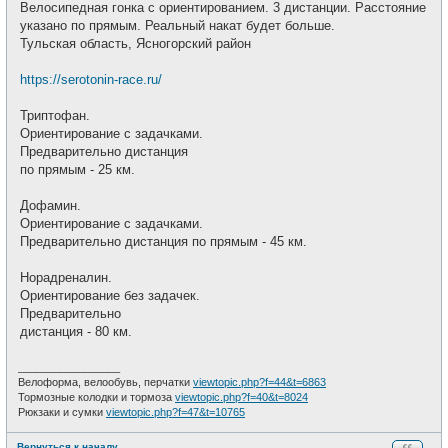
е
Велосипедная гонка с ориентированием. 3 дистанции. Расстояние
б
т
щ
указано по прямым. Реальный накат будет больше.
и
е
Тульская область, Ясногорский район
н
и
е
https://serotonin-race.ru/
Триптофан.
Ориентирование с задачками.
Предварительно дистанция
по прямым - 25 км.
Дофамин.
Ориентирование с задачками.
Предварительно дистанция по прямым - 45 км.
Норадреналин.
Ориентирование без задачек.
Предварительно
дистанция - 80 км.
_________________
Велоформа, велообувь, перчатки
viewtopic.php?f=44&t=6863
Тормозные колодки и тормоза
viewtopic.php?f=40&t=8024
Рюкзаки и сумки
viewtopic.php?f=47&t=10765
Вернуться к началу