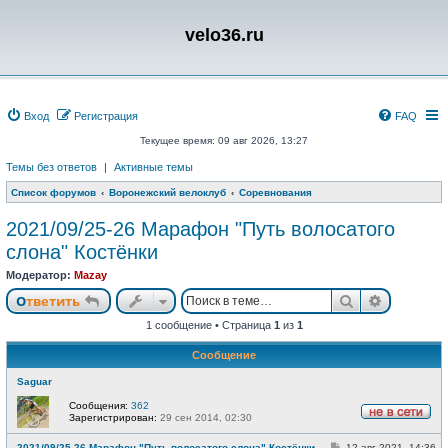
velo36.ru
Вход
Регистрация
FAQ
Текущее время: 09 авг 2026, 13:27
Темы без ответов
|
Активные темы
Список форумов
Воронежский велоклуб
Соревнования
2021/09/25-26 Марафон "Путь волосатого
слона" Костёнки
Модератор:
Mazay
Поиск
Расшире
Ответить
1 сообщение • Страница
1
из
1
Сообщение
Saguar
Сообщения:
362
Зарегистрирован:
29 сен 2014, 02:30
Н
е
С
2021/09/25-26 Марафон "Путь волосатого слона" Костёнки
12 авг 2021, 14:36