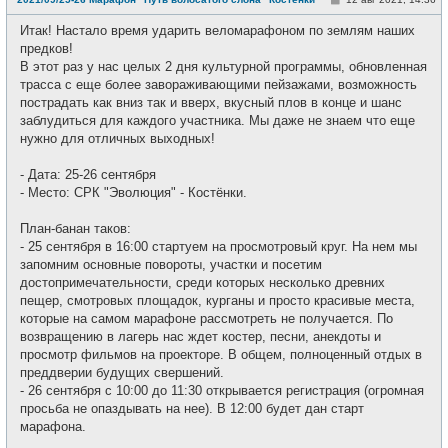
в
о
с
о
е
Итак! Настало время ударить веломарафоном по землям наших
б
т
щ
предков!
и
е
В этот раз у нас целых 2 дня культурной программы, обновленная
н
и
трасса с еще более завораживающими пейзажами, возможность
е
пострадать как вниз так и вверх, вкусный плов в конце и шанс
заблудиться для каждого участника. Мы даже не знаем что еще
нужно для отличных выходных!
- Дата: 25-26 сентября
- Место: СРК "Эволюция" - Костёнки.
План-банан таков:
- 25 сентября в 16:00 стартуем на просмотровый круг. На нем мы
запомним основные повороты, участки и посетим
достопримечательности, среди которых несколько древних
пещер, смотровых площадок, курганы и просто красивые места,
которые на самом марафоне рассмотреть не получается. По
возвращению в лагерь нас ждет костер, песни, анекдоты и
просмотр фильмов на проекторе. В общем, полноценный отдых в
преддверии будущих свершений.
- 26 сентября с 10:00 до 11:30 открывается регистрация (огромная
просьба не опаздывать на нее). В 12:00 будет дан старт
марафона.