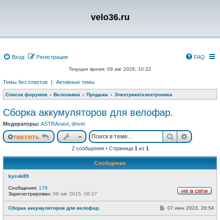
velo36.ru
Вход
Регистрация
FAQ
Текущее время: 09 авг 2026, 10:22
Темы без ответов
|
Активные темы
Список форумов
Велолавка
Продажа
Электрика\электроника
Сборка аккумуляторов для велофар.
Модераторы:
ASTRAnavt
,
driver
Поиск
Расшире
Ответить
2 сообщения • Страница
1
из
1
Сообщение
kycok89
Сообщения:
179
Зарегистрирован:
08 авг 2015, 08:27
Н
е
С
Сборка аккумуляторов для велофар.
07 июн 2023, 20:54
в
о
с
о