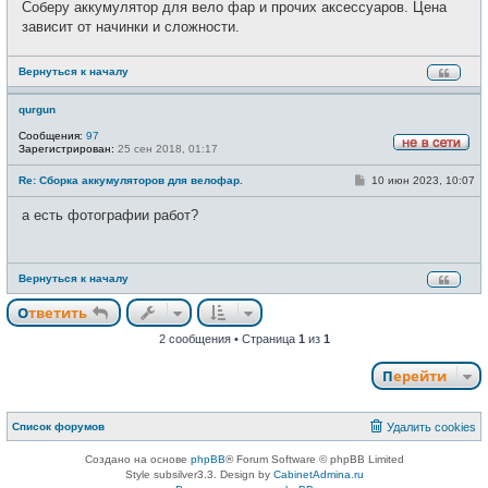
е
Соберу аккумулятор для вело фар и прочих аксессуаров. Цена
б
т
щ
зависит от начинки и сложности.
и
е
н
и
Вернуться к началу
е
qurgun
Сообщения:
97
Зарегистрирован:
25 сен 2018, 01:17
Н
е
С
Re: Сборка аккумуляторов для велофар.
10 июн 2023, 10:07
в
о
с
о
е
а есть фотографии работ?
б
т
щ
и
е
н
и
Вернуться к началу
е
Ответить
2 сообщения • Страница
1
из
1
Перейти
Список форумов
Удалить cookies
Создано на основе
phpBB
® Forum Software © phpBB Limited
Style subsilver3.3. Design by
CabinetAdmina.ru