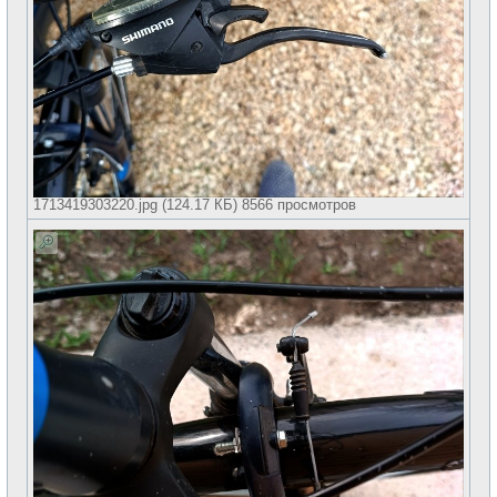
1713419303220.jpg (124.17 КБ) 8566 просмотров