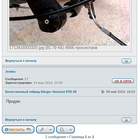
1713419303320.jpg (91.79 КБ) 8566 просмотров
Вернуться к началу
Jentos
Сообщения:
17
Зарегистрирован:
14 мар 2014, 10:09
Н
е
С
Качественный гибрид Stinger Horizont STD 28
08 май 2024, 19:02
в
о
с
о
е
Продан
б
т
щ
и
е
н
и
Вернуться к началу
е
Ответить
2 сообщения • Страница
1
из
1