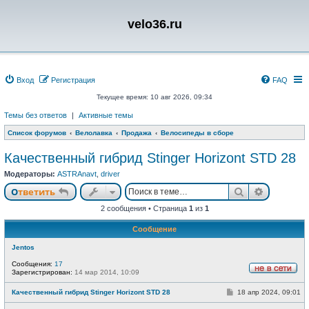
velo36.ru
Вход
Регистрация
FAQ
Текущее время: 10 авг 2026, 09:34
Темы без ответов
|
Активные темы
Список форумов
Велолавка
Продажа
Велосипеды в сборе
Качественный гибрид Stinger Horizont STD 28
Модераторы:
ASTRAnavt
,
driver
Поиск
Расшире
Ответить
2 сообщения • Страница
1
из
1
Сообщение
Jentos
Сообщения:
17
Зарегистрирован:
14 мар 2014, 10:09
Н
е
С
Качественный гибрид Stinger Horizont STD 28
18 апр 2024, 09:01
в
о
с
о