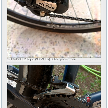
1713419303289.jpg (90.99 КБ) 8566 просмотров