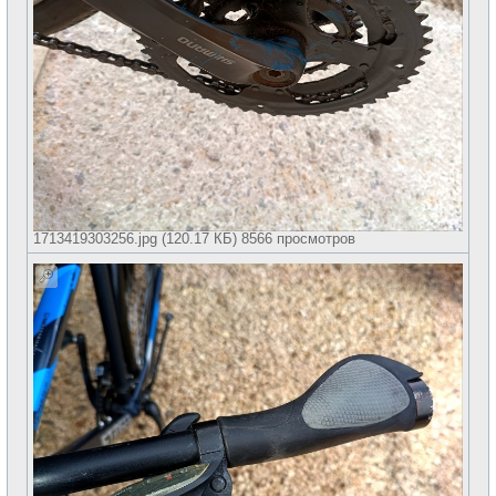
1713419303256.jpg (120.17 КБ) 8566 просмотров