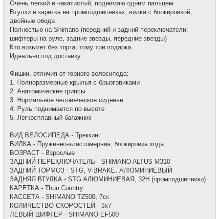
е
Очень легкий и накатистый, поднимаю одним пальцем
б
т
щ
Втулки и каретка на промподшипниках, вилка с блокировкой,
и
е
двойные обода
н
и
Полностью на Shimano (передний и задний переключатели,
е
шифтеры на руле, задние звезды, передние звезды)
Кто возьмет без торга, тому три подарка
Идеально под доставку
Фишки, отличия от горного велосипеда:
1. Полноразмерные крылья с брызговиками
2. Анатомические грипсы
3. Нормальное человеческое сиденье
4. Руль поднимается по высоте
5. Легкосплавный багажник
ВИД ВЕЛОСИПЕДА - Треккинг
ВИЛКА - Пружинно-эластомерная, блокировка хода
ВОЗРАСТ - Взрослые
ЗАДНИЙ ПЕРЕКЛЮЧАТЕЛЬ - SHIMANO ALTUS M310
ЗАДНИЙ ТОРМОЗ - STG, V-BRAKE, АЛЮМИНИЕВЫЙ
ЗАДНЯЯ ВТУЛКА - STG АЛЮМИНИЕВАЯ, 32H (промподшипники)
КАРЕТКА - Thun Country
КАССЕТА - SHIMANO TZ500, 7ск
КОЛИЧЕСТВО СКОРОСТЕЙ - 3x7
ЛЕВЫЙ ШИФТЕР - SHIMANO EF500