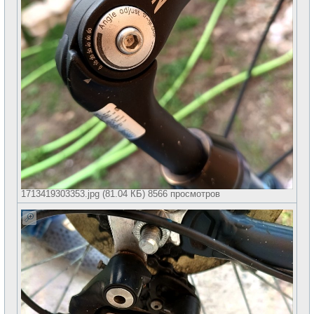
1713419303353.jpg (81.04 КБ) 8566 просмотров