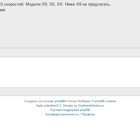
 скоростей. Модели X9, X0, XX. Ниже X9 не предлагать.
ии.
Создано на основе
phpBB
® Forum Software © phpBB Limited
Style subsilver3.3. Design by
CabinetAdmina.ru
Русская поддержка phpBB
Конфиденциальность
|
Правила