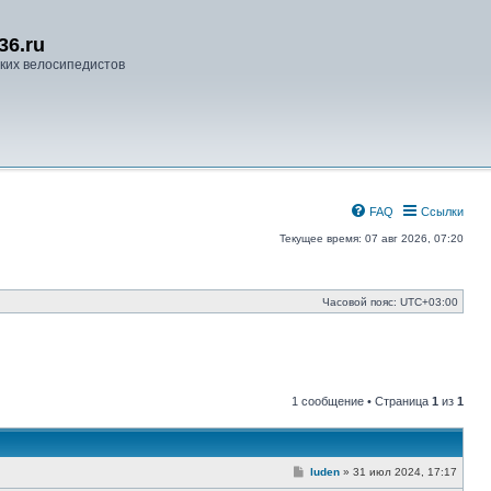
36.ru
ких велосипедистов
FAQ
Ссылки
Текущее время: 07 авг 2026, 07:20
Часовой пояс:
UTC+03:00
1 сообщение • Страница
1
из
1
С
luden
»
31 июл 2024, 17:17
о