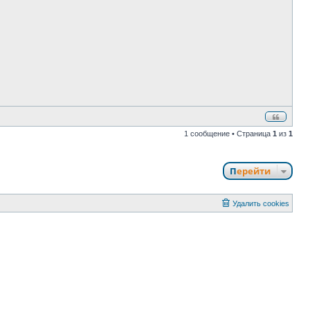
о
б
щ
е
н
и
е
1 сообщение • Страница
1
из
1
Перейти
Удалить cookies