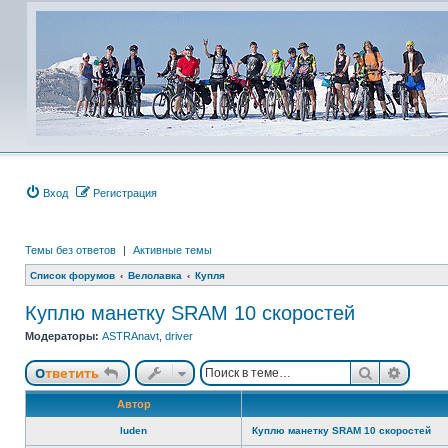
Вход
Регистрация
Темы без ответов
|
Активные темы
Список форумов
Велолавка
Купля
Куплю манетку SRAM 10 скоростей
Модераторы:
ASTRAnavt
,
driver
Поиск
Расши
Ответить
Автор
luden
Куплю манетку SRAM 10 скоростей