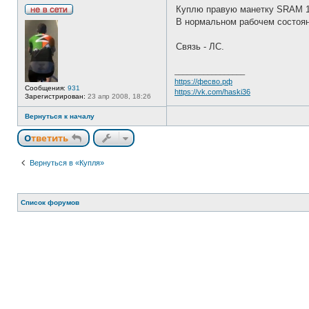
Куплю правую манетку SRAM 10
Н
В нормальном рабочем состоян
е
в
с
Связь - ЛС.
е
т
и
_________________
https://фесво.рф
Сообщения:
931
https://vk.com/haski36
Зарегистрирован:
23 апр 2008, 18:26
Вернуться к началу
Ответить
Вернуться в «Купля»
Список форумов