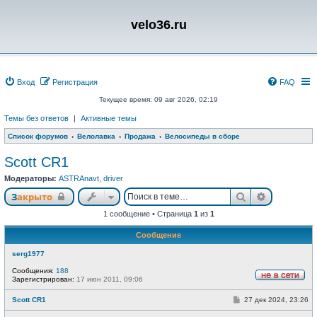
velo36.ru
Вход
Регистрация
FAQ
Текущее время: 09 авг 2026, 02:19
Темы без ответов
|
Активные темы
Список форумов
Велолавка
Продажа
Велосипеды в сборе
Scott CR1
Модераторы:
ASTRAnavt
,
driver
Поиск
Расширен
Закрыто
1 сообщение • Страница
1
из
1
Сообщение
serg1977
Сообщения:
188
Зарегистрирован:
17 июн 2011, 09:06
Н
е
С
Scott CR1
27 дек 2024, 23:26
в
о
с
о