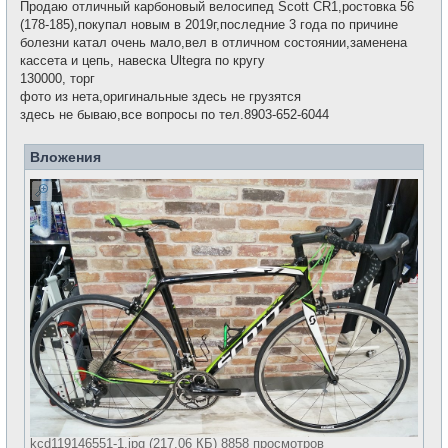
е
Продаю отличный карбоновый велосипед Scott CR1,ростовка 56
б
т
щ
(178-185),покупал новым в 2019г,последние 3 года по причине
и
е
болезни катал очень мало,вел в отличном состоянии,заменена
н
и
кассета и цепь, навеска Ultegra по кругу
е
130000, торг
фото из нета,оригинальные здесь не грузятся
здесь не бываю,все вопросы по тел.8903-652-6044
Вложения
kcd119146551-1.jpg (217.06 КБ) 8858 просмотров