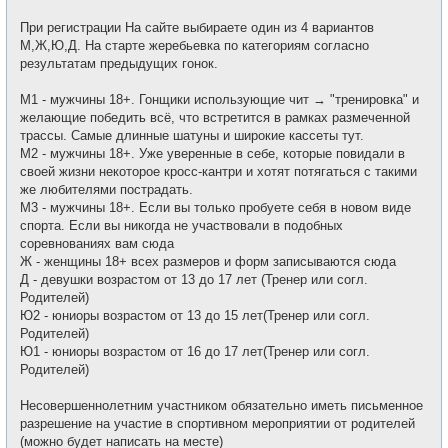
При регистрации На сайте выбираете один из 4 вариантов
М,Ж,Ю,Д. На старте жеребьевка по категориям согласно
результатам предыдущих гонок.
М1 - мужчины 18+. Гонщики использующие чит → "тренировка" и
желающие победить всё, что встретится в рамках размеченной
трассы. Самые длинные шатуны и широкие кассеты тут.
М2 - мужчины 18+. Уже уверенные в себе, которые повидали в
своей жизни некоторое кросс-кантри и хотят потягаться с такими
же любителями пострадать.
М3 - мужчины 18+. Если вы только пробуете себя в новом виде
спорта. Если вы никогда не участвовали в подобных
соревнованиях вам сюда
Ж - женщины 18+ всех размеров и форм записываются сюда
Д - девушки возрастом от 13 до 17 лет (Тренер или согл.
Родителей)
Ю2 - юниоры возрастом от 13 до 15 лет(Тренер или согл.
Родителей)
Ю1 - юниоры возрастом от 16 до 17 лет(Тренер или согл.
Родителей)
Несовершеннолетним участником обязательно иметь письменное
разрешение на участие в спортивном мероприятии от родителей
(можно будет написать на месте)