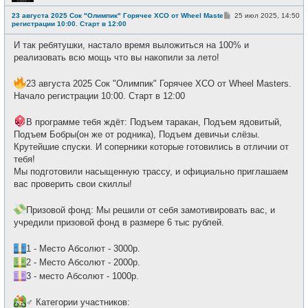
Н
е
С
23 августа 2025 Сок "Олимпик" Горячее XCO от Wheel Masters. Начало
25 июл 2025, 14:50
в
о
регистрации 10:00. Старт в 12:00
с
о
е
б
т
И так ребятушки, настало время выложиться на 100% и
щ
и
е
реализовать всю мощь что вы накопили за лето!
н
и
е
23 августа 2025 Сок "Олимпик" Горячее XCO от Wheel Masters.
Начало регистрации 10:00. Старт в 12:00
В программе тебя ждёт: Подъем таракан, Подъем ядовитый,
Подъем Бобры(он же от родника), Подъем девичьи слёзы.
Крутейшие спуски. И соперники которые готовились в отличии от
тебя!
Мы подготовили насыщенную трассу, и официально приглашаем
вас проверить свои скиллы!
Призовой фонд: Мы решили от себя замотивировать вас, и
учредили призовой фонд в размере 6 тыс рублей.
1 - Место Абсолют - 3000р.
2 - Место Абсолют - 2000р.
3 - место Абсолют - 1000р.
‍♂ Категории участников: