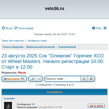
velo36.ru
Вход
Регистрация
FAQ
Текущее время: 08 авг 2026, 15:20
Темы без ответов
|
Активные темы
Список форумов
Воронежский велоклуб
Соревнования
23 августа 2025 Сок "Олимпик" Горячее XCO
от Wheel Masters. Начало регистрации 10:00.
Старт в 12:00
Модератор:
Mazay
Поиск
Расшире
Ответить
1 сообщение • Страница
1
из
1
Сообщение
Leoradio
Сообщения:
83
Зарегистрирован:
19 май 2014, 07:42