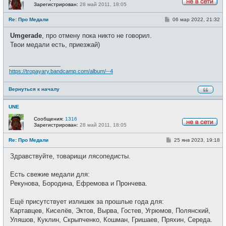
Зарегистрирован:
28 май 2011, 18:05
Н
е
С
Re: Про Медали
06 мар 2022, 21:32
в
о
с
о
е
Umgerade
, про отмену пока никто не говорил.
б
т
щ
Твои медали есть, приезжай)
и
е
н
и
_________________
е
https://tropayary.bandcamp.com/album/--4
Вернуться к началу
UNE
Сообщения:
1316
Зарегистрирован:
28 май 2011, 18:05
Н
е
С
Re: Про Медали
25 янв 2023, 19:18
в
о
с
о
е
Здравствуйте, товарищи лясопедисты.
б
т
щ
и
е
Есть свежие медали для:
н
и
Рекунова, Бородина, Ефремова и Прончева.
е
Ещё присутствует излишек за прошлые года для:
Картавцев, Киселёв, Эктов, Вырва, Гостев, Угрюмов, Полянский,
Уляшов, Куклин, Скрыпченко, Кошман, Гришаев, Пряхин, Середа.