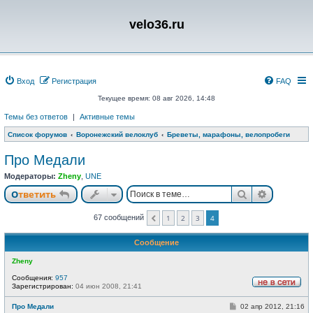
velo36.ru
Вход
Регистрация
FAQ
Текущее время: 08 авг 2026, 14:48
Темы без ответов
|
Активные темы
Список форумов
Воронежский велоклуб
Бреветы, марафоны, велопробеги
Про Медали
Модераторы:
Zheny
,
UNE
Поиск
Расшире
Ответить
67 сообщений
1
2
3
4
Пред.
Сообщение
Zheny
Сообщения:
957
Зарегистрирован:
04 июн 2008, 21:41
Н
е
С
Про Медали
02 апр 2012, 21:16
в