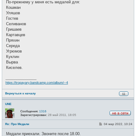
По-прежнему у меня есть медалей для:
н
и
Кошман
е
Уляшов
Гостев
Селиванов
Гришаев
Картавцев
Пряхин
Середа
Угрюмов
Куклин
Вырва
Киселев.
_________________
https://tropayary.bandcamp.com/album/--4
Вернуться к началу
UNE
Сообщения:
1316
Зарегистрирован:
28 май 2011, 18:05
Н
е
С
Re: Про Медали
04 мар 2022, 10:24
в
о
с
о
е
Медали приехали. Звоните после 18.00.
б
т