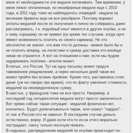
меня от необходимости эти медали оплачивать. Тем временем, у
меня лежат оплаченные, но незабранные медали еще с 2010
года, в 2011 году тоже не наблюдалось очередей - медали за
весенние бреветы еще не все разобрали. Поэтому вариант
оплаты медалей после их получения я лично не собираюсь даже
рассматривать, т.к. подобный опыт имеется в других клубах, и ни
к чему хорошему он не привел (ну кроме тех случаев, когда орги
имеют возможность платить из своего кармана). Но это
абсолютно не значит, что вам что-то должны - можно было бы и
не платить вперед, на логистике и сроках доставки это вообще
никак не отразится. А вот на отношении к нам, если мы будем
задерживать платежи - вполне может.
В-пятых, это Россия. Тут на одну посылку может придти
таможенное уведомление, а через несколько дней такая же
может пройти без всяких проблем. Кроме того, растаможка стоит
денег (уж не говорю про время), что по факту увеличит стоимость
медалей на неопределенную сумму.
В-шестых, у французов тоже не все просто. Например, в
последний год четырехлетия медали могут просто закончиться.
Вот прямо сейчас такая ситуация - медалей физически нет,
кончились. Будет допечатываться тираж, или скажут "пардон" -
от нас в России это не зависит. В последнем случае деньги,
естественно, верну. И даже если кто-то из-за этого морально
пострадает, смогу только посочувствовать.
В-седьмых, распределение медалей по клубам происходит по-