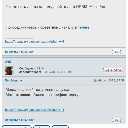
Так же есть ленты для медалей, с лого ОРВМ. 60 рэ./шт.
Присоединяйтесь к бреветному каналу в
телеге
_________________
https://tropayary.bandcamp.com/album/--4
Вернуться к началу
UNE
Сообщения:
1316
Зарегистрирован:
28 май 2011, 18:05
Н
е
С
Про Медали
08 сен 2025, 17:57
в
о
с
о
е
Медали за 2024 год у меня на руках.
б
т
щ
Можете звонить/писать в телефон/телегу.
и
е
н
и
_________________
е
https://tropayary.bandcamp.com/album/--4
Вернуться к началу