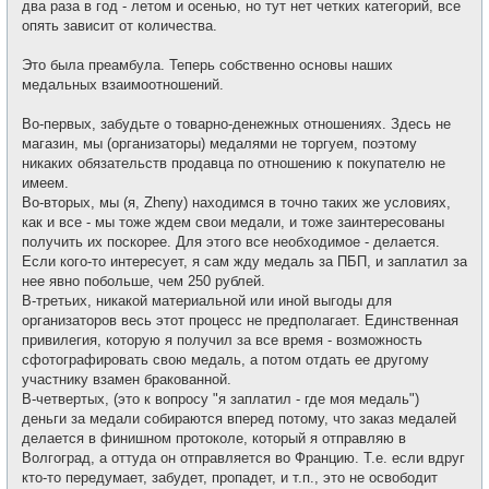
два раза в год - летом и осенью, но тут нет четких категорий, все
опять зависит от количества.
Это была преамбула. Теперь собственно основы наших
медальных взаимоотношений.
Во-первых, забудьте о товарно-денежных отношениях. Здесь не
магазин, мы (организаторы) медалями не торгуем, поэтому
никаких обязательств продавца по отношению к покупателю не
имеем.
Во-вторых, мы (я, Zheny) находимся в точно таких же условиях,
как и все - мы тоже ждем свои медали, и тоже заинтересованы
получить их поскорее. Для этого все необходимое - делается.
Если кого-то интересует, я сам жду медаль за ПБП, и заплатил за
нее явно побольше, чем 250 рублей.
В-третьих, никакой материальной или иной выгоды для
организаторов весь этот процесс не предполагает. Единственная
привилегия, которую я получил за все время - возможность
сфотографировать свою медаль, а потом отдать ее другому
участнику взамен бракованной.
В-четвертых, (это к вопросу "я заплатил - где моя медаль")
деньги за медали собираются вперед потому, что заказ медалей
делается в финишном протоколе, который я отправляю в
Волгоград, а оттуда он отправляется во Францию. Т.е. если вдруг
кто-то передумает, забудет, пропадет, и т.п., это не освободит