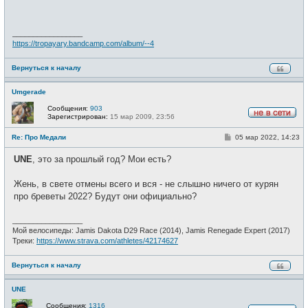
щ
и
е
н
и
_________________
е
https://tropayary.bandcamp.com/album/--4
Вернуться к началу
Umgerade
Сообщения:
903
Зарегистрирован:
15 мар 2009, 23:56
Н
е
С
Re: Про Медали
05 мар 2022, 14:23
в
о
с
о
е
UNE
, это за прошлый год? Мои есть?
б
т
щ
и
е
Жень, в свете отмены всего и вся - не слышно ничего от курян
н
и
про бреветы 2022? Будут они официально?
е
_________________
Мой велосипеды: Jamis Dakota D29 Race (2014), Jamis Renegade Expert (2017)
Треки:
https://www.strava.com/athletes/42174627
Вернуться к началу
UNE
Сообщения:
1316