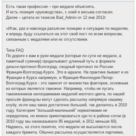
о
с
о
е
Есть такая профессия – про медали объяснять.
б
т
щ
И есть позиция «руководства», с коей я весьма согласен.
и
е
Далее – цитата из тезисов Bad_Admin от 12 янв 2012г
н
и
е
«Итак, раз и навсегда разъясню позицию и ситуацию по медалям,
и впредь буду ссылаться на этот свой пост по всем вопросам,
связанным с медалями или их отсутствием.
Типа FAQ
По дороге к вам в руки медали (которые по сути не медали, а
памятный сувенир) проделывают длинный путь в формате
деньги-протокол-Волгоград- сводный протокол по России-
Франция-Волгоград-Курск. Это в идеале. На практике бывает и из
Франции в Курск напрямую, и Франция-Финляндия-Питер-
Волгоград-Курск - это зависит от множества факторов, основным
из которых является таможня. Например, чтобы не пугать
таможенников килограммами медалей желтого цвета, по нашей
просьбе французы могут сделать рассылку напрямую нашему
клубу, если наш заказ достаточно большой, так делалось в 2010
году. Категория "большой-маленький" нормативами не
определена, но можно ориентироваться где-то в районе сотни (в
2010 году мы назаказывали 95 медалей, в 2011 меньше 60).
Надеюсь, из этого понятно, что медали не высылаются после
каждого бревета. Обычно рассылка осуществляется партиями,