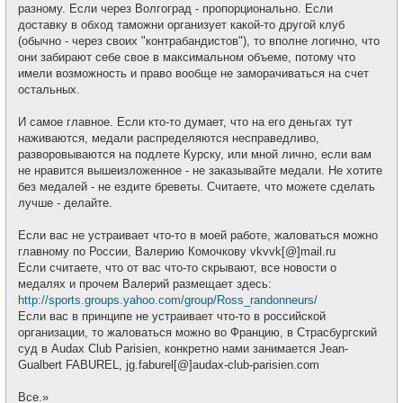
разному. Если через Волгоград - пропорционально. Если
доставку в обход таможни организует какой-то другой клуб
(обычно - через своих "контрабандистов"), то вполне логично, что
они забирают себе свое в максимальном объеме, потому что
имели возможность и право вообще не заморачиваться на счет
остальных.
И самое главное. Если кто-то думает, что на его деньгах тут
наживаются, медали распределяются несправедливо,
разворовываются на подлете Курску, или мной лично, если вам
не нравится вышеизложенное - не заказывайте медали. Не хотите
без медалей - не ездите бреветы. Считаете, что можете сделать
лучше - делайте.
Если вас не устраивает что-то в моей работе, жаловаться можно
главному по России, Валерию Комочкову vkvvk[@]mail.ru
Если считаете, что от вас что-то скрывают, все новости о
медалях и прочем Валерий размещает здесь:
http://sports.groups.yahoo.com/group/Ross_randonneurs/
Если вас в принципе не устраивает что-то в российской
организации, то жаловаться можно во Францию, в Страсбургский
суд в Audax Club Parisien, конкретно нами занимается Jean-
Gualbert FABUREL, jg.faburel[@]audax-club-parisien.com
Все.»