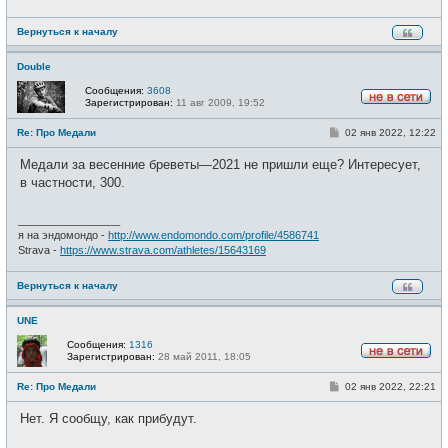
Вернуться к началу
Double
Сообщения:
3608
Зарегистрирован:
11 авг 2009, 19:52
Н
е
С
Re: Про Медали
02 янв 2022, 12:22
в
о
с
о
е
Медали за весенние бреветы—2021 не пришли еще? Интересует,
б
т
щ
в частности, 300.
и
е
н
и
_________________
е
я на эндомондо -
http://www.endomondo.com/profile/4586741
Strava -
https://www.strava.com/athletes/15643169
Вернуться к началу
UNE
Сообщения:
1316
Зарегистрирован:
28 май 2011, 18:05
Н
е
С
Re: Про Медали
02 янв 2022, 22:21
в
о
с
о
е
Нет. Я сообщу, как прибудут.
б
т
щ
и
е