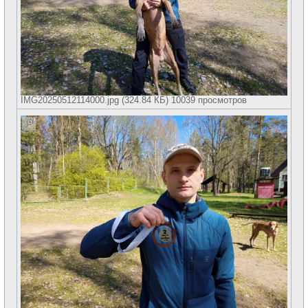
IMG20250512114000.jpg (324.84 КБ) 10039 просмотров