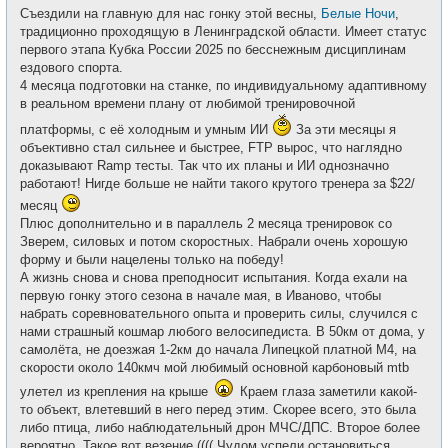
о
е
Съездили на главную для нас гонку этой весны,
Белые Ночи
,
б
т
щ
традиционно проходящую в Ленинградской области. Имеет статус
и
е
первого этапа Кубка России 2025 по бесснежным дисциплинам
н
и
ездового спорта.
е
4 месяца подготовки на станке, по индивидуальному адаптивному
в реальном времени плану от любимой тренировочной
платформы, с её холодным и умным ИИ
За эти месяцы я
объективно стал сильнее и быстрее, FTP вырос, что наглядно
доказывают Ramp тесты. Так что их планы и ИИ однозначно
работают! Нигде больше не найти такого крутого тренера за $22/
месяц
Плюс дополнительно и в параллель 2 месяца тренировок со
Зверем, силовых и потом скоростных. Набрали очень хорошую
форму и были нацелены только на победу!
А жизнь снова и снова преподносит испытания. Когда ехали на
первую гонку этого сезона в начале мая, в Иваново, чтобы
набрать соревновательного опыта и проверить силы, случился с
нами страшный кошмар любого велосипедиста. В 50км от дома, у
самолёта, не доезжая 1-2км до начала Липецкой платной М4, на
скорости около 140кмч мой любимый основной карбоновый mtb
улетел из крепления на крыше
Краем глаза заметили какой-
то объект, влетевший в него перед этим. Скорее всего, это была
либо птица, либо наблюдательный дрон МЧС/ДПС. Второе более
вероятно. Такое вот везение (((( Чудом успели остановиться,