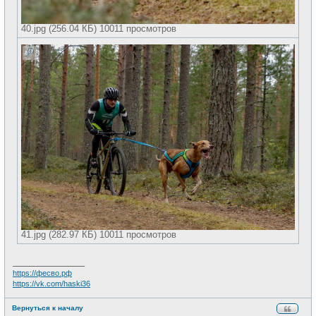
40.jpg (256.04 КБ) 10011 просмотров
41.jpg (282.97 КБ) 10011 просмотров
_________________
https://фесво.рф
https://vk.com/haski36
Вернуться к началу