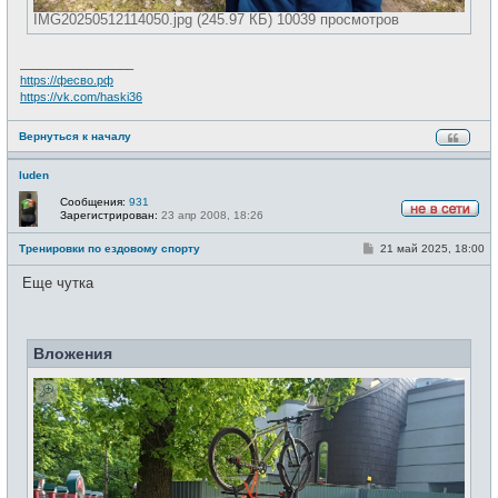
IMG20250512114050.jpg (245.97 КБ) 10039 просмотров
_________________
https://фесво.рф
https://vk.com/haski36
Вернуться к началу
luden
Сообщения:
931
Зарегистрирован:
23 апр 2008, 18:26
Н
е
С
Тренировки по ездовому спорту
21 май 2025, 18:00
в
о
с
о
е
Еще чутка
б
т
щ
и
е
н
и
Вложения
е