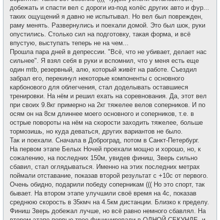
добежать и спасти вел с дороги из-под колёс других авто и фур...
таких ощущений я давно не испытывал. Но вел был поврежден,
раму менять. Развернулись и поехали домой. Это был шок, руки
опустились. Столько сил на подготовку, такая форма, и всё
впустую, выступать теперь не на чем...
Прошла пара дней в депрессии. "Всё, что не убивает, делает нас
сильнее". Я взял себя в руки и вспомнил, что у меня есть еще
один mtb, резервный, алю, который живёт на работе. Съездил
забрал его, перекинул некоторые компоненты с основного
карбонового для облегчения, стал доделывать оставшиеся
тренировки. На нём и решил ехать на соревнования. Да, этот вел
при своих 9.8кг примерно на 2кг тяжелее велов соперников. И по
осям он на 8см длиннее моего основного и соперников, т.е. в
острые повороты на нём на скорости заходить тяжелее, больше
тормозишь, но куда деваться, других вариантов не было.
Так и поехали. Сначала в Доброград, потом в Санкт-Петербург.
На первом этапе Белых Ночей проехали мощно и хорошо, но, к
сожалению, на последних 150м, увидев финиш, Зверь сильно
сбавил, стал оглядываться. Именно на этих последних метрах
поймали отставание, показав второй результат с +10с от первого.
Очень обидно, подарили победу соперникам ((( Но это спорт, так
бывает. На втором этапе улучшили своё время на 4с, показав
среднюю скорость в 35кмч на 4.5км дистанции. Близко к пределу.
Финиш Зверь добежал лучше, но всё равно немного сбавлял. На
втором этапе первые трое финишировали в ОДНОЙ СЕКУНДЕ, и