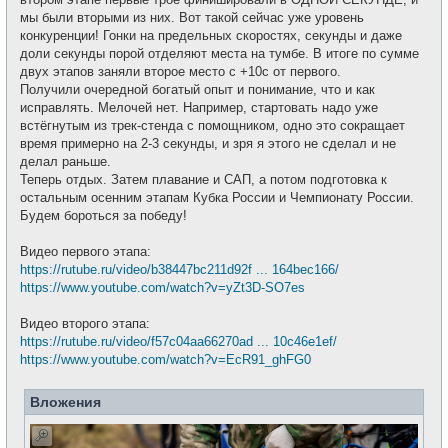
мы были вторыми из них. Вот такой сейчас уже уровень
конкуренции! Гонки на предельных скоростях, секунды и даже
доли секунды порой отделяют места на тумбе. В итоге по сумме
двух этапов заняли второе место с +10с от первого.
Получили очередной богатый опыт и понимание, что и как
исправлять. Мелочей нет. Например, стартовать надо уже
встёгнутым из трек-стенда с помощником, одно это сокращает
время примерно на 2-3 секунды, и зря я этого не сделал и не
делал раньше.
Теперь отдых. Затем плавание и САП, а потом подготовка к
остальным осенним этапам Кубка России и Чемпионату России.
Будем бороться за победу!
Видео первого этапа:
https://rutube.ru/video/b38447bc211d92f ... 164bec166/
https://www.youtube.com/watch?v=yZt3D-SO7es
Видео второго этапа:
https://rutube.ru/video/f57c04aa66270ad ... 10c46e1ef/
https://www.youtube.com/watch?v=EcR91_ghFG0
Вложения