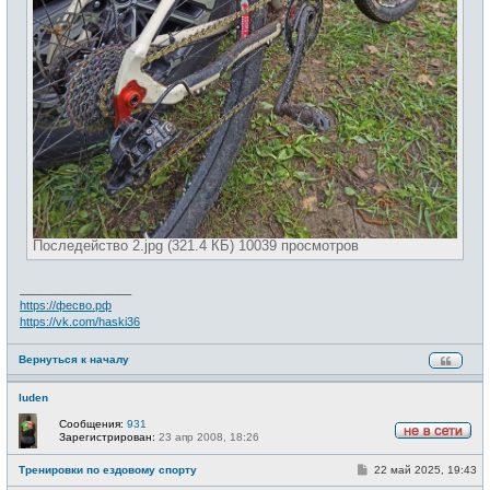
Последейство 2.jpg (321.4 КБ) 10039 просмотров
_________________
https://фесво.рф
https://vk.com/haski36
Вернуться к началу
luden
Сообщения:
931
Зарегистрирован:
23 апр 2008, 18:26
Н
е
С
Тренировки по ездовому спорту
22 май 2025, 19:43
в
о
с