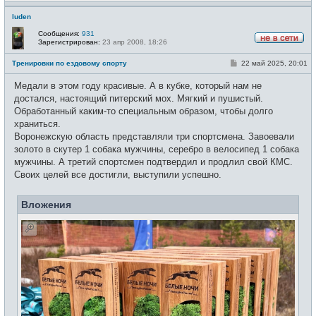
luden
Сообщения:
931
Зарегистрирован:
23 апр 2008, 18:26
Н
е
С
Тренировки по ездовому спорту
22 май 2025, 20:01
в
о
с
о
е
Медали в этом году красивые. А в кубке, который нам не
б
т
щ
достался, настоящий питерский мох. Мягкий и пушистый.
и
е
Обработанный каким-то специальным образом, чтобы долго
н
и
храниться.
е
Воронежскую область представляли три спортсмена. Завоевали
золото в скутер 1 собака мужчины, серебро в велосипед 1 собака
мужчины. А третий спортсмен подтвердил и продлил свой КМС.
Своих целей все достигли, выступили успешно.
Вложения