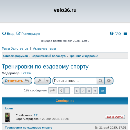
velo36.ru
Вход
Регистрация
FAQ
Текущее время: 08 авг 2026, 12:59
Темы без ответов
|
Активные темы
Список форумов
Воронежский велоклуб
Тренинг и здоровье
Тренировки по ездовому спорту
Модератор:
BoBka
Поиск
Расшире
Ответить
Страница
10
из
10
192 сообщения
1
6
7
8
9
10
…
Пред.
Сообщение
luden
Сообщения:
931
Зарегистрирован:
23 апр 2008, 18:26
Н
е
С
Тренировки по ездовому спорту
21 май 2025, 17:51
в