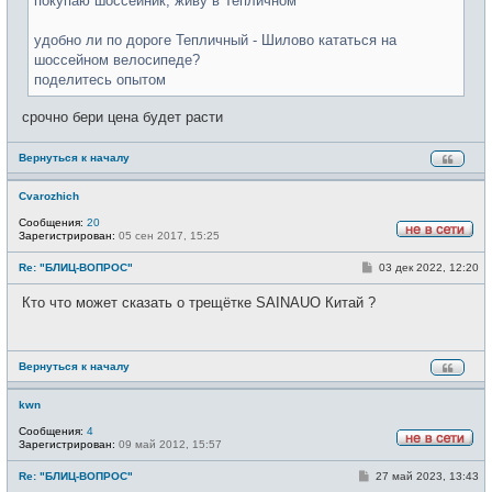
покупаю шоссейник, живу в Тепличном
е
удобно ли по дороге Тепличный - Шилово кататься на
шоссейном велосипеде?
поделитесь опытом
срочно бери цена будет расти
Вернуться к началу
Сvarozhich
Сообщения:
20
Зарегистрирован:
05 сен 2017, 15:25
Н
е
С
Re: "БЛИЦ-ВОПРОС"
03 дек 2022, 12:20
в
о
с
о
е
Кто что может сказать о трещётке SAINAUO Китай ?
б
т
щ
и
е
н
и
Вернуться к началу
е
kwn
Сообщения:
4
Зарегистрирован:
09 май 2012, 15:57
Н
е
С
Re: "БЛИЦ-ВОПРОС"
27 май 2023, 13:43
в
о