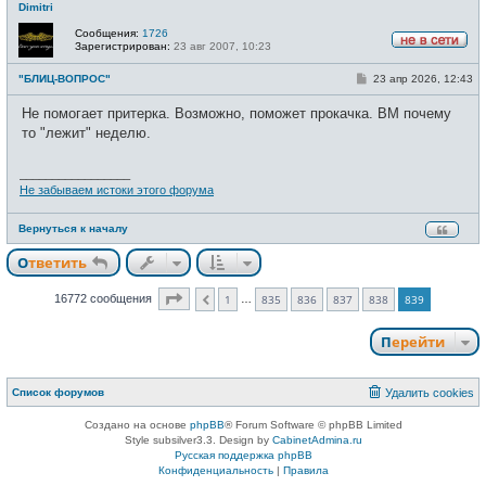
Dimitri
Сообщения:
1726
Зарегистрирован:
23 авг 2007, 10:23
Н
е
С
"БЛИЦ-ВОПРОС"
23 апр 2026, 12:43
в
о
с
о
е
Не помогает притерка. Возможно, поможет прокачка. ВМ почему
б
т
щ
то "лежит" неделю.
и
е
н
и
_________________
е
Не забываем истоки этого форума
Вернуться к началу
Ответить
Страница
839
из
839
16772 сообщения
1
835
836
837
838
839
…
Пред.
Перейти
Список форумов
Удалить cookies
Создано на основе
phpBB
® Forum Software © phpBB Limited
Style subsilver3.3. Design by
CabinetAdmina.ru
Русская поддержка phpBB
Конфиденциальность
|
Правила