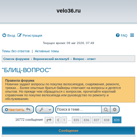
velo36.ru
Вход
Регистрация
FAQ
Текущее время: 09 авг 2026, 07:48
Темы без ответов
|
Активные темы
Список форумов
Воронежский велоклуб
Вопрос - ответ
"БЛИЦ-ВОПРОС"
Правила форума
Новички задают вопросы по покупке велосипедов, снаряжения, ремонте,
трюках... Более опытные братья-байкеры отвечают на вопросы и делятся
опытом. Но прежде чем обращаться с вопросом, прочитайте короткий
справочник по покупке велосипеда или руководство по ремонту и
обслуживанию.
Поиск
Расшире
Ответить
Страница
839
из
839
16772 сообщения
1
835
836
837
838
839
…
Пред.
Сообщение