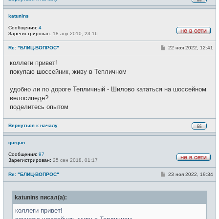
е
katunins
Сообщения:
4
Зарегистрирован:
18 апр 2010, 23:16
Н
е
С
Re: "БЛИЦ-ВОПРОС"
22 ноя 2022, 12:41
в
о
с
о
е
коллеги привет!
б
т
щ
покупаю шоссейник, живу в Тепличном
и
е
н
и
удобно ли по дороге Тепличный - Шилово кататься на шоссейном
е
велосипеде?
поделитесь опытом
Вернуться к началу
qurgun
Сообщения:
97
Зарегистрирован:
25 сен 2018, 01:17
Н
е
С
Re: "БЛИЦ-ВОПРОС"
23 ноя 2022, 19:34
в
о
с
о
е
б
т
katunins писал(а):
щ
и
е
н
коллеги привет!
и