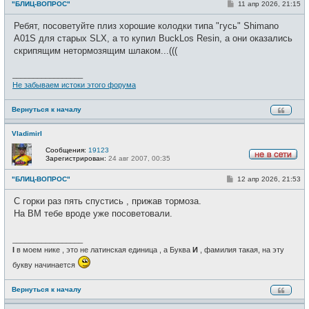
С
"БЛИЦ-ВОПРОС"
11 апр 2026, 21:15
в
о
с
о
е
Ребят, посоветуйте плиз хорошие колодки типа "гусь" Shimano
б
т
щ
A01S для старых SLX, а то купил BuckLos Resin, а они оказались
и
е
скрипящим нетормозящим шлаком...(((
н
и
е
_________________
Не забываем истоки этого форума
Вернуться к началу
VladimirI
Сообщения:
19123
Зарегистрирован:
24 авг 2007, 00:35
Н
е
С
"БЛИЦ-ВОПРОС"
12 апр 2026, 21:53
в
о
с
о
е
С горки раз пять спустись , прижав тормоза.
б
т
щ
На ВМ тебе вроде уже посоветовали.
и
е
н
и
_________________
е
I
в моем нике , это не латинская единица , а Буква
И
, фамилия такая, на эту
букву начинается
Вернуться к началу