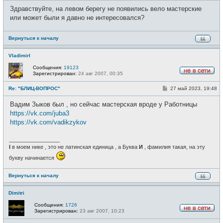
с
о
е
Здравствуйте, на левом берегу не появились вело мастерские
б
т
щ
или может были я давно не интересовался?
и
е
н
и
Вернуться к началу
е
VladimirI
Сообщения:
19123
Зарегистрирован:
24 авг 2007, 00:35
Н
е
С
Re: "БЛИЦ-ВОПРОС"
27 май 2023, 19:48
в
о
с
о
е
Вадим Зыков был , но сейчас мастерская вроде у Работницы
б
т
щ
https://vk.com/juba3
и
е
https://vk.com/vadikzykov
н
и
е
_________________
I
в моем нике , это не латинская единица , а Буква
И
, фамилия такая, на эту
букву начинается
Вернуться к началу
Dimitri
Сообщения:
1726
Зарегистрирован:
23 авг 2007, 10:23
Н
е