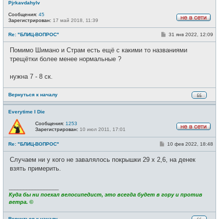
Pjrkavdahylv
Сообщения:
45
Зарегистрирован:
17 май 2018, 11:39
Н
е
С
Re: "БЛИЦ-ВОПРОС"
31 янв 2022, 12:09
в
о
с
о
е
Помимо Шимано и Страм есть ещё с какими то названиями
б
т
щ
трещётки более менее нормальные ?
и
е
н
и
нужна 7 - 8 ск.
е
Вернуться к началу
Everytime I Die
Сообщения:
1253
Зарегистрирован:
10 июл 2011, 17:01
Н
е
С
Re: "БЛИЦ-ВОПРОС"
10 фев 2022, 18:48
в
о
с
о
е
Случаем ни у кого не завалялось покрышки 29 х 2,6, на денек
б
т
щ
взять примерить.
и
е
н
и
_________________
е
Куда бы ни поехал велосипедист, это всегда будет в гору и против
ветра. ©
Вернуться к началу