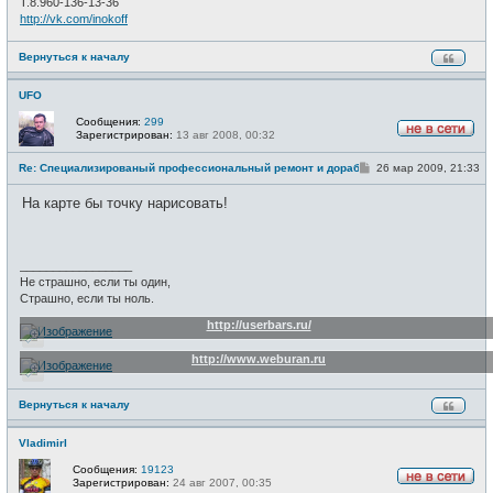
Т.8.960-136-13-36
http://vk.com/inokoff
Вернуться к началу
UFO
Сообщения:
299
Зарегистрирован:
13 авг 2008, 00:32
Н
е
С
Re: Специализированый профессиональный ремонт и доработка велоси
26 мар 2009, 21:33
в
о
с
о
е
На карте бы точку нарисовать!
б
т
щ
и
е
н
и
_________________
е
Не страшно, если ты один,
Страшно, если ты ноль.
http://userbars.ru/
http://www.weburan.ru
Вернуться к началу
VladimirI
Сообщения:
19123
Зарегистрирован:
24 авг 2007, 00:35
Н