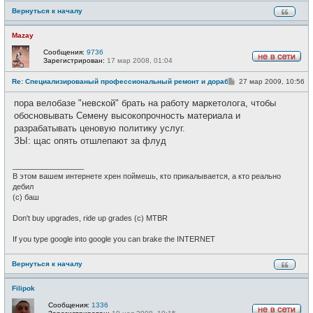
Вернуться к началу
Mazay
Сообщения:
9736
Зарегистрирован:
17 мар 2008, 01:04
Н
е
С
Re: Специализированый профессиональный ремонт и доработка велоси
27 мар 2009, 10:56
в
о
с
о
е
пора велобазе "невской" брать на работу маркетолога, чтобы
б
т
щ
обосновывать Семену высокопрочность материала и
и
е
разрабатывать ценовую политику услуг.
н
и
ЗЫ: щас опять отшлепают за флуд
е
_________________
В этом вашем интернете хрен поймешь, кто прикалывается, а кто реально
дебил
(c) баш
Don't buy upgrades, ride up grades (c) MTBR
If you type google into google you can brake the INTERNET
Вернуться к началу
Filipok
Сообщения:
1336