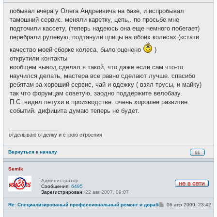
о
с
о
е
побывал вчера у Олега Андреивича на базе, и испробывал
б
т
щ
тамошний сервис. меняли каретку, цепь,. по просьбе мне
и
е
подточили кассету, (теперь надеюсь она еще немного побегает)
н
и
перебрали рулевую, подтянули цпицы на обоих колесах (кстати
е
качество моей сборке колеса, было оценено
)
открутили контакты
вообщем вывод сделал я такой, что даже если сам что-то
научился делать, мастера все равно сделают лучше. спасибо
ребятам за хороший сервис, чай и одежку ( взял трусы, и майку)
так что форумцам советую, заодно поддержите велобазу.
П.С: видил петухи в производстве. очень хорошее развитие
событий. дифицита думаю теперь не будет.
_________________
отделываю отделку и строю строения
Вернуться к началу
Semik
Администратор
Сообщения:
6495
Н
Зарегистрирован:
22 авг 2007, 09:07
е
в
С
Re: Специализированый профессиональный ремонт и доработка велоси
06 апр 2009, 23:42
с
о
е
о