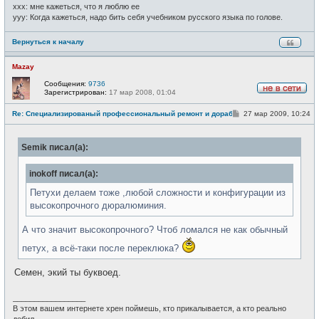
xxx: мне кажеться, что я люблю ее
yyy: Когда кажеться, надо бить себя учебником русского языка по голове.
Вернуться к началу
Mazay
Сообщения:
9736
Зарегистрирован:
17 мар 2008, 01:04
Н
е
С
Re: Специализированый профессиональный ремонт и доработка велоси
27 мар 2009, 10:24
в
о
с
о
е
б
т
Semik писал(а):
щ
и
е
н
inokoff писал(а):
и
е
Петухи делаем тоже ,любой сложности и конфигурации из
высокопрочного дюралюминия.
А что значит высокопрочного? Чтоб ломался не как обычный
петух, а всё-таки после переклюка?
Семен, экий ты буквоед.
_________________
В этом вашем интернете хрен поймешь, кто прикалывается, а кто реально
дебил