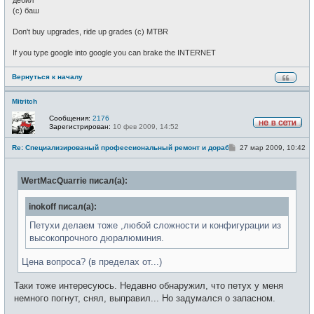
(c) баш
Don't buy upgrades, ride up grades (c) MTBR
If you type google into google you can brake the INTERNET
Вернуться к началу
Mitritch
Сообщения:
2176
Зарегистрирован:
10 фев 2009, 14:52
Н
е
С
Re: Специализированый профессиональный ремонт и доработка велоси
27 мар 2009, 10:42
в
о
с
о
е
б
т
WertMacQuarrie писал(а):
щ
и
е
н
inokoff писал(а):
и
е
Петухи делаем тоже ,любой сложности и конфигурации из
высокопрочного дюралюминия.
Цена вопроса? (в пределах от...)
Таки тоже интересуюсь. Недавно обнаружил, что петух у меня
немного погнут, снял, выправил... Но задумался о запасном.