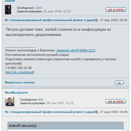
inokoff
Сообщения:
1219
Зарегистрирован:
31 мар 2008, 21:21
Н
е
С
Re: Специализированый профессиональный ремонт и доработка велоси
27 мар 2009, 09:29
в
о
с
о
е
Петухи делаем тоже ,любой сложности и конфигурации из
б
т
щ
высокопрочного дюралюминия.
и
е
н
и
_________________
е
Ремонт велосипедов в Воронеже:
viewtopic.php?f=50&t=1212
Изготовление металлоконструкций,сварка.
Подготовка лыжного инвентаря (нанесение мазей и парафинов,установка
креплений)
Т.8.960-136-13-36
http://vk.com/inokoff
Вернуться к началу
WertMacQuarrie
Сообщения:
841
Зарегистрирован:
06 сен 2007, 11:19
Н
е
С
Re: Специализированый профессиональный ремонт и доработка велоси
27 мар 2009, 09:48
в
о
с
о
е
б
т
inokoff писал(а):
щ
и
е