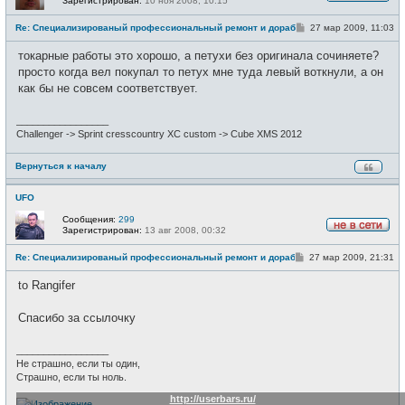
Зарегистрирован:
10 ноя 2008, 10:15
Н
е
С
Re: Специализированый профессиональный ремонт и доработка велоси
27 мар 2009, 11:03
в
о
с
о
е
токарные работы это хорошо, а петухи без оригинала сочиняете?
б
т
щ
просто когда вел покупал то петух мне туда левый воткнули, а он
и
е
как бы не совсем соответствует.
н
и
е
_________________
Challenger -> Sprint cresscountry XC custom -> Cube XMS 2012
Вернуться к началу
UFO
Сообщения:
299
Зарегистрирован:
13 авг 2008, 00:32
Н
е
С
Re: Специализированый профессиональный ремонт и доработка велоси
27 мар 2009, 21:31
в
о
с
о
е
to Rangifer
б
т
щ
и
е
Спасибо за ссылочку
н
и
е
_________________
Не страшно, если ты один,
Страшно, если ты ноль.
http://userbars.ru/