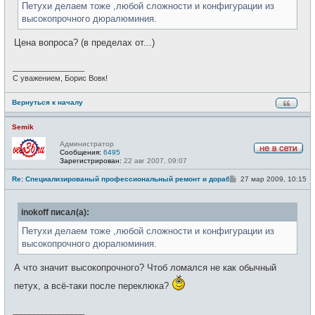
н
Петухи делаем тоже ,любой сложности и конфигурации из
и
высокопрочного дюралюминия.
е
Цена вопроса? (в пределах от...)
_________________
С уважением, Борис Вовк!
Вернуться к началу
Semik
Администратор
Сообщения:
6495
Н
Зарегистрирован:
22 авг 2007, 09:07
е
в
С
Re: Специализированый профессиональный ремонт и доработка велоси
27 мар 2009, 10:15
с
о
е
о
т
б
и
inokoff писал(а):
щ
е
н
Петухи делаем тоже ,любой сложности и конфигурации из
и
высокопрочного дюралюминия.
е
А что значит высокопрочного? Чтоб ломался не как обычный
петух, а всё-таки после переклюка?
_________________