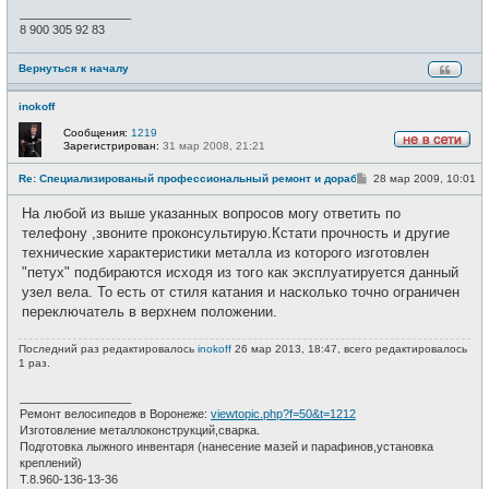
_________________
8 900 305 92 83
Вернуться к началу
inokoff
Сообщения:
1219
Зарегистрирован:
31 мар 2008, 21:21
Н
е
С
Re: Специализированый профессиональный ремонт и доработка ве
28 мар 2009, 10:01
в
о
с
о
е
На любой из выше указанных вопросов могу ответить по
б
т
щ
телефону ,звоните проконсультирую.Кстати прочность и другие
и
е
технические характеристики металла из которого изготовлен
н
и
"петух" подбираются исходя из того как эксплуатируется данный
е
узел вела. То есть от стиля катания и насколько точно ограничен
переключатель в верхнем положении.
Последний раз редактировалось
inokoff
26 мар 2013, 18:47, всего редактировалось
1 раз.
_________________
Ремонт велосипедов в Воронеже:
viewtopic.php?f=50&t=1212
Изготовление металлоконструкций,сварка.
Подготовка лыжного инвентаря (нанесение мазей и парафинов,установка
креплений)
Т.8.960-136-13-36