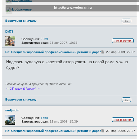
http://www.weburan.ru
Вернуться к началу
DM76
Сообщения:
2269
Зарегистрирован:
23 авг 2007, 10:36
Н
е
С
Re: Специализированый профессиональный ремонт и доработка велоси
27 мар 2009, 22:06
в
о
с
о
е
Надеюсь рулевую с кареткой отторцевать на новой раме можно
б
т
щ
будет?
и
е
н
и
_________________
е
Главное не цель, а процесс! (c) "Danse Avec Lui"
>-- 28" today & forever! --<
Вернуться к началу
nedjmdin
Сообщения:
4758
Зарегистрирован:
12 янв 2008, 15:39
Н
е
С
Re: Специализированый профессиональный ремонт и доработка велоси
27 мар 2009, 23:27
в
о
с
о
е