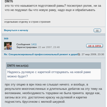
DM76
б
т
щ
это то что называется подготовкой рамы? посмотрел ролик, ни за
и
е
что не подумал бы что новую раму, надо еще и обрабатывать
н
и
е
_________________
отделываю отделку и строю строения
Вернуться к началу
909
Сообщения:
1411
Зарегистрирован:
22 авг 2007, 23:48
Н
е
С
Re: Специализированый профессиональный ремонт и доработка велоси
27 мар 2009, 23:30
в
о
с
о
е
б
т
DM76 писал(а):
щ
и
е
н
Надеюсь рулевую с кареткой отторцевать на новой раме
и
можно будет?
е
про эту опцию в врн пока не слышал ничего. и вообще, в
результате многочисленных и длительных дебатов на эту тему на
веломании, необходимость торцовки не была принята. вроде как,
загоны все это. достаточно краску на рулевой и каретке
подчистить брусочком с мелкой шкуркой.