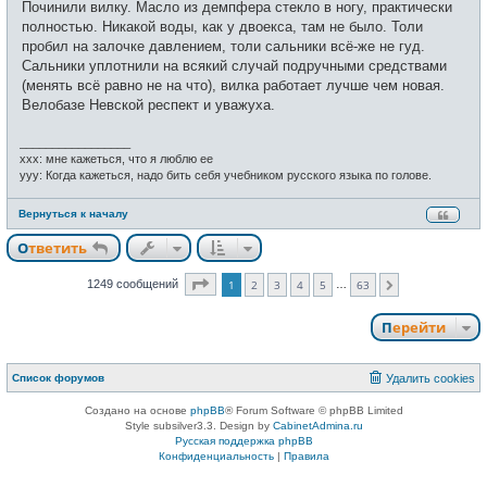
Починили вилку. Масло из демпфера стекло в ногу, практически
т
б
и
щ
полностью. Никакой воды, как у двоекса, там не было. Толи
е
пробил на залочке давлением, толи сальники всё-же не гуд.
н
и
Сальники уплотнили на всякий случай подручными средствами
е
(менять всё равно не на что), вилка работает лучше чем новая.
Велобазе Невской респект и уважуха.
_________________
xxx: мне кажеться, что я люблю ее
yyy: Когда кажеться, надо бить себя учебником русского языка по голове.
Вернуться к началу
Ответить
Страница
1
из
63
1249 сообщений
1
2
3
4
5
63
…
След.
Перейти
Список форумов
Удалить cookies
Создано на основе
phpBB
® Forum Software © phpBB Limited
Style subsilver3.3. Design by
CabinetAdmina.ru
Русская поддержка phpBB
Конфиденциальность
|
Правила