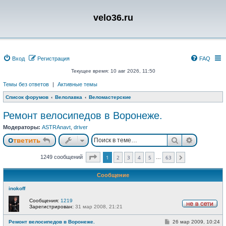
velo36.ru
Вход
Регистрация
FAQ
Текущее время: 10 авг 2026, 11:50
Темы без ответов
|
Активные темы
Список форумов
Велолавка
Веломастерские
Ремонт велосипедов в Воронеже.
Модераторы:
ASTRAnavt
,
driver
Поиск
Расшире
Ответить
Страница
1
из
63
1249 сообщений
1
2
3
4
5
63
…
След.
Сообщение
inokoff
Сообщения:
1219
Зарегистрирован:
31 мар 2008, 21:21
Н
е
С
Ремонт велосипедов в Воронеже.
26 мар 2009, 10:24
в