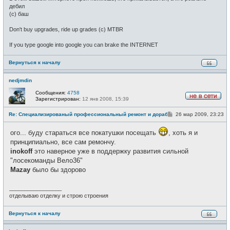
дебил
(c) баш
Don't buy upgrades, ride up grades (c) MTBR
If you type google into google you can brake the INTERNET
Вернуться к началу
nedjmdin
Сообщения:
4758
Зарегистрирован:
12 янв 2008, 15:39
Н
е
С
Re: Специализированый профессиональный ремонт и доработка велоси
26 мар 2009, 23:23
в
о
с
о
е
ого... буду стараться все покатушки посещать
, хоть я и
б
т
щ
и
принципиально, все сам ремончу.
е
inokoff
это наверное уже в поддержку развития сильной
н
и
"лосекоманды Вело36"
е
Mazay
было бы здорово
_________________
отделываю отделку и строю строения
Вернуться к началу