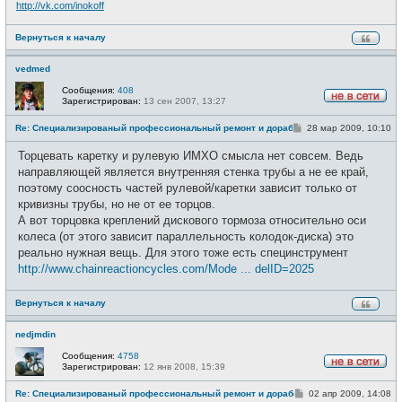
http://vk.com/inokoff
Вернуться к началу
vedmed
Сообщения:
408
Зарегистрирован:
13 сен 2007, 13:27
Н
е
С
Re: Специализированый профессиональный ремонт и доработка велоси
28 мар 2009, 10:10
в
о
с
о
е
Торцевать каретку и рулевую ИМХО смысла нет совсем. Ведь
б
т
щ
направляющей является внутренняя стенка трубы а не ее край,
и
е
поэтому соосность частей рулевой/каретки зависит только от
н
и
кривизны трубы, но не от ее торцов.
е
А вот торцовка креплений дискового тормоза относительно оси
колеса (от этого зависит параллельность колодок-диска) это
реально нужная вещь. Для этого тоже есть специнструмент
http://www.chainreactioncycles.com/Mode ... delID=2025
Вернуться к началу
nedjmdin
Сообщения:
4758
Зарегистрирован:
12 янв 2008, 15:39
Н
е
С
Re: Специализированый профессиональный ремонт и доработка велоси
02 апр 2009, 14:08
в