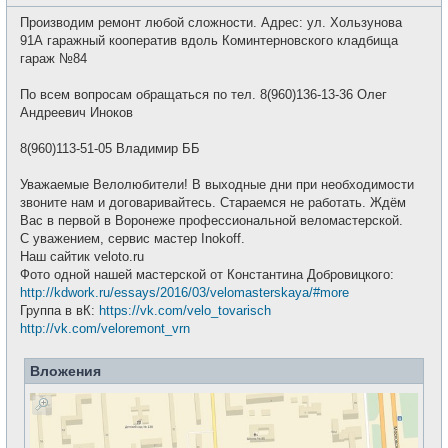
о
с
о
е
Производим ремонт любой сложности. Адрес: ул. Хользунова
б
т
щ
91А гаражный кооператив вдоль Коминтерновского кладбища
и
е
гараж №84
н
и
е
По всем вопросам обращаться по тел. 8(960)136-13-36 Олег
Андреевич Иноков
8(960)113-51-05 Владимир ББ
Уважаемые Велолюбители! В выходные дни при необходимости
звоните нам и договаривайтесь. Стараемся не работать. Ждём
Вас в первой в Воронеже профессиональной веломастерской.
С уважением, сервис мастер Inokoff.
Наш сайтик veloto.ru
Фото одной нашей мастерской от Константина Добровицкого:
http://kdwork.ru/essays/2016/03/velomasterskaya/#more
Группа в вК:
https://vk.com/velo_tovarisch
http://vk.com/veloremont_vrn
Вложения