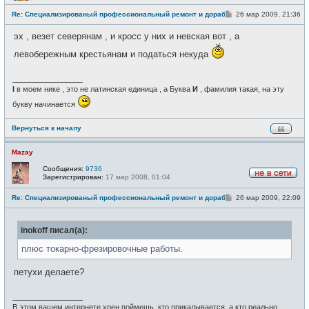
е
С
Re: Специализированый профессиональный ремонт и доработка велоси
26 мар 2009, 21:36
в
о
с
о
е
эх , везет северянам , и кросс у них и невская вот , а
б
т
щ
и
левобережным крестьянам и податься некуда
е
н
и
_________________
е
I
в моем нике , это не латинская единица , а Буква
И
, фамилия такая, на эту
букву начинается
Вернуться к началу
Mazay
Сообщения:
9736
Зарегистрирован:
17 мар 2008, 01:04
Н
е
С
Re: Специализированый профессиональный ремонт и доработка велоси
26 мар 2009, 22:09
в
о
с
о
е
б
т
inokoff писал(а):
щ
и
е
н
плюс токарно-фрезировочные работы.
и
е
петухи делаете?
_________________
В этом вашем интернете хрен поймешь, кто прикалывается, а кто реально