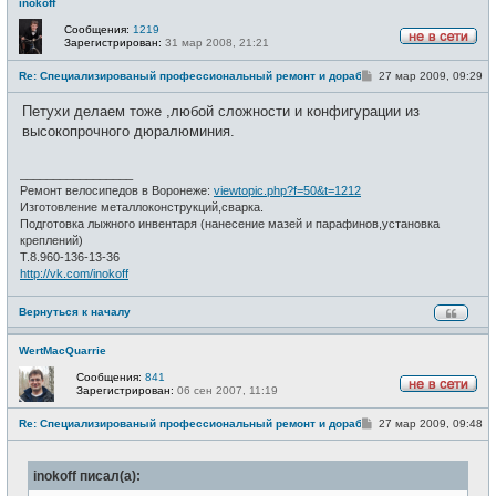
inokoff
Сообщения:
1219
Зарегистрирован:
31 мар 2008, 21:21
Н
е
С
Re: Специализированый профессиональный ремонт и доработка велоси
27 мар 2009, 09:29
в
о
с
о
е
Петухи делаем тоже ,любой сложности и конфигурации из
б
т
щ
высокопрочного дюралюминия.
и
е
н
и
_________________
е
Ремонт велосипедов в Воронеже:
viewtopic.php?f=50&t=1212
Изготовление металлоконструкций,сварка.
Подготовка лыжного инвентаря (нанесение мазей и парафинов,установка
креплений)
Т.8.960-136-13-36
http://vk.com/inokoff
Вернуться к началу
WertMacQuarrie
Сообщения:
841
Зарегистрирован:
06 сен 2007, 11:19
Н
е
С
Re: Специализированый профессиональный ремонт и доработка велоси
27 мар 2009, 09:48
в
о
с
о
е
б
т
inokoff писал(а):
щ
и
е