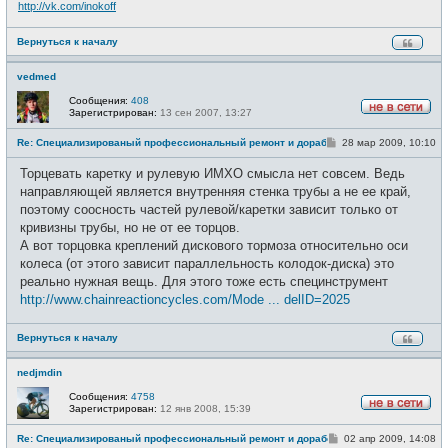
http://vk.com/inokoff
Вернуться к началу
vedmed
Сообщения:
408
Зарегистрирован:
13 сен 2007, 13:27
Н
е
С
Re: Специализированый профессиональный ремонт и доработка велоси
28 мар 2009, 10:10
в
о
с
о
е
Торцевать каретку и рулевую ИМХО смысла нет совсем. Ведь
б
т
щ
направляющей является внутренняя стенка трубы а не ее край,
и
е
поэтому соосность частей рулевой/каретки зависит только от
н
и
кривизны трубы, но не от ее торцов.
е
А вот торцовка креплений дискового тормоза относительно оси
колеса (от этого зависит параллельность колодок-диска) это
реально нужная вещь. Для этого тоже есть специнструмент
http://www.chainreactioncycles.com/Mode ... delID=2025
Вернуться к началу
nedjmdin
Сообщения:
4758
Зарегистрирован:
12 янв 2008, 15:39
Н
е
С
Re: Специализированый профессиональный ремонт и доработка велоси
02 апр 2009, 14:08
в