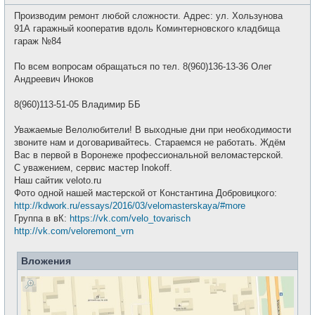
о
с
о
е
Производим ремонт любой сложности. Адрес: ул. Хользунова
б
т
щ
91А гаражный кооператив вдоль Коминтерновского кладбища
и
е
гараж №84
н
и
е
По всем вопросам обращаться по тел. 8(960)136-13-36 Олег
Андреевич Иноков
8(960)113-51-05 Владимир ББ
Уважаемые Велолюбители! В выходные дни при необходимости
звоните нам и договаривайтесь. Стараемся не работать. Ждём
Вас в первой в Воронеже профессиональной веломастерской.
С уважением, сервис мастер Inokoff.
Наш сайтик veloto.ru
Фото одной нашей мастерской от Константина Добровицкого:
http://kdwork.ru/essays/2016/03/velomasterskaya/#more
Группа в вК:
https://vk.com/velo_tovarisch
http://vk.com/veloremont_vrn
Вложения