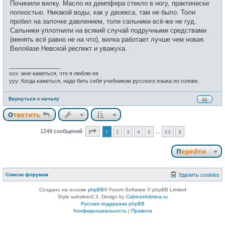
Починили вилку. Масло из демпфера стекло в ногу, практически
т
б
и
щ
полностью. Никакой воды, как у двоекса, там не было. Толи
е
пробил на залочке давлением, толи сальники всё-же не гуд.
н
и
Сальники уплотнили на всякий случай подручными средствами
е
(менять всё равно не на что), вилка работает лучше чем новая.
Велобазе Невской респект и уважуха.
_________________
xxx: мне кажеться, что я люблю ее
yyy: Когда кажеться, надо бить себя учебником русского языка по голове.
Вернуться к началу
Ответить
Страница
1
из
63
1249 сообщений
1
2
3
4
5
63
…
След.
Перейти
Список форумов
Удалить cookies
Создано на основе
phpBB
® Forum Software © phpBB Limited
Style subsilver3.3. Design by
CabinetAdmina.ru
Русская поддержка phpBB
Конфиденциальность
|
Правила