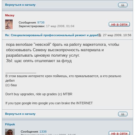
Вернуться к началу
Mazay
Сообщения:
9736
Зарегистрирован:
17 мар 2008, 01:04
Н
е
С
Re: Специализированый профессиональный ремонт и доработка велоси
27 мар 2009, 10:56
в
о
с
о
е
пора велобазе "невской" брать на работу маркетолога, чтобы
б
т
щ
обосновывать Семену высокопрочность материала и
и
е
разрабатывать ценовую политику услуг.
н
и
ЗЫ: щас опять отшлепают за флуд
е
_________________
В этом вашем интернете хрен поймешь, кто прикалывается, а кто реально
дебил
(c) баш
Don't buy upgrades, ride up grades (c) MTBR
If you type google into google you can brake the INTERNET
Вернуться к началу
Filipok
Сообщения:
1336