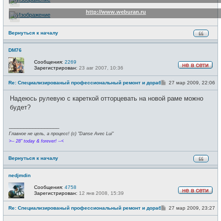
http://www.weburan.ru
Вернуться к началу
DM76
Сообщения:
2269
Зарегистрирован:
23 авг 2007, 10:36
Н
е
С
Re: Специализированый профессиональный ремонт и доработка велоси
27 мар 2009, 22:06
в
о
с
о
е
Надеюсь рулевую с кареткой отторцевать на новой раме можно
б
т
щ
будет?
и
е
н
и
_________________
е
Главное не цель, а процесс! (c) "Danse Avec Lui"
>-- 28" today & forever! --<
Вернуться к началу
nedjmdin
Сообщения:
4758
Зарегистрирован:
12 янв 2008, 15:39
Н
е
С
Re: Специализированый профессиональный ремонт и доработка велоси
27 мар 2009, 23:27
в
о
с
о
е