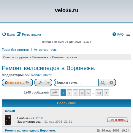
velo36.ru
Вход
Регистрация
FAQ
Текущее время: 06 авг 2026, 21:34
Темы без ответов
|
Активные темы
Список форумов
Велолавка
Веломастерские
Ремонт велосипедов в Воронеже.
Модераторы:
ASTRAnavt
,
driver
Поиск
Расшире
Ответить
Страница
1
из
63
1249 сообщений
1
2
3
4
5
63
…
След.
Сообщение
inokoff
Сообщения:
1219
Зарегистрирован:
31 мар 2008, 21:21
Н
е
С
Ремонт велосипедов в Воронеже.
26 мар 2009, 10:24
в