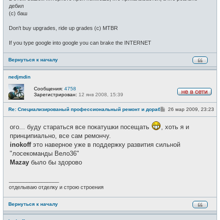
дебил
(c) баш
Don't buy upgrades, ride up grades (c) MTBR
If you type google into google you can brake the INTERNET
Вернуться к началу
nedjmdin
Сообщения:
4758
Зарегистрирован:
12 янв 2008, 15:39
Н
е
С
Re: Специализированый профессиональный ремонт и доработка велоси
26 мар 2009, 23:23
в
о
с
о
е
ого... буду стараться все покатушки посещать
, хоть я и
б
т
щ
и
принципиально, все сам ремончу.
е
inokoff
это наверное уже в поддержку развития сильной
н
и
"лосекоманды Вело36"
е
Mazay
было бы здорово
_________________
отделываю отделку и строю строения
Вернуться к началу