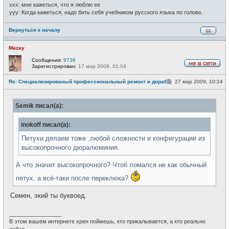
xxx: мне кажеться, что я люблю ее
yyy: Когда кажеться, надо бить себя учебником русского языка по голове.
Вернуться к началу
Mazay
Сообщения:
9736
Зарегистрирован:
17 мар 2008, 01:04
Н
е
С
Re: Специализированый профессиональный ремонт и доработка велоси
27 мар 2009, 10:24
в
о
с
о
е
б
т
Semik писал(а):
щ
и
е
н
inokoff писал(а):
и
е
Петухи делаем тоже ,любой сложности и конфигурации из
высокопрочного дюралюминия.
А что значит высокопрочного? Чтоб ломался не как обычный
петух, а всё-таки после переклюка?
Семен, экий ты буквоед.
_________________
В этом вашем интернете хрен поймешь, кто прикалывается, а кто реально
дебил