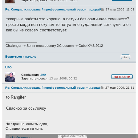
Зарегистрирован:
10 ноя 2008, 10:15
Н
е
С
Re: Специализированый профессиональный ремонт и доработка велоси
27 мар 2009, 11:03
в
о
с
о
е
токарные работы это хорошо, а петухи без оригинала сочиняете?
б
т
щ
просто когда вел покупал то петух мне туда левый воткнули, а он
и
е
как бы не совсем соответствует.
н
и
е
_________________
Challenger -> Sprint cresscountry XC custom -> Cube XMS 2012
Вернуться к началу
UFO
Сообщения:
299
Зарегистрирован:
13 авг 2008, 00:32
Н
е
С
Re: Специализированый профессиональный ремонт и доработка велоси
27 мар 2009, 21:31
в
о
с
о
е
to Rangifer
б
т
щ
и
е
Спасибо за ссылочку
н
и
е
_________________
Не страшно, если ты один,
Страшно, если ты ноль.
http://userbars.ru/