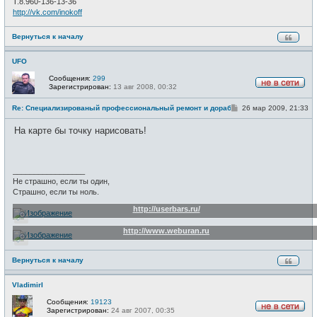
Т.8.960-136-13-36
http://vk.com/inokoff
Вернуться к началу
UFO
Сообщения:
299
Зарегистрирован:
13 авг 2008, 00:32
Н
е
С
Re: Специализированый профессиональный ремонт и доработка велоси
26 мар 2009, 21:33
в
о
с
о
е
На карте бы точку нарисовать!
б
т
щ
и
е
н
и
_________________
е
Не страшно, если ты один,
Страшно, если ты ноль.
http://userbars.ru/
http://www.weburan.ru
Вернуться к началу
VladimirI
Сообщения:
19123
Зарегистрирован:
24 авг 2007, 00:35
Н