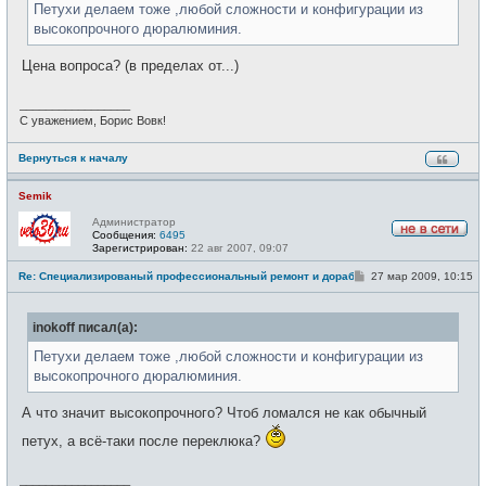
н
Петухи делаем тоже ,любой сложности и конфигурации из
и
высокопрочного дюралюминия.
е
Цена вопроса? (в пределах от...)
_________________
С уважением, Борис Вовк!
Вернуться к началу
Semik
Администратор
Сообщения:
6495
Н
Зарегистрирован:
22 авг 2007, 09:07
е
в
С
Re: Специализированый профессиональный ремонт и доработка велоси
27 мар 2009, 10:15
с
о
е
о
т
б
и
inokoff писал(а):
щ
е
н
Петухи делаем тоже ,любой сложности и конфигурации из
и
высокопрочного дюралюминия.
е
А что значит высокопрочного? Чтоб ломался не как обычный
петух, а всё-таки после переклюка?
_________________