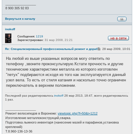
_________________
8 900 305 92 83
Вернуться к началу
inokoff
Сообщения:
1219
Зарегистрирован:
31 мар 2008, 21:21
Н
е
С
Re: Специализированый профессиональный ремонт и доработка ве
28 мар 2009, 10:01
в
о
с
о
е
На любой из выше указанных вопросов могу ответить по
б
т
щ
телефону ,звоните проконсультирую.Кстати прочность и другие
и
е
технические характеристики металла из которого изготовлен
н
и
"петух" подбираются исходя из того как эксплуатируется данный
е
узел вела. То есть от стиля катания и насколько точно ограничен
переключатель в верхнем положении.
Последний раз редактировалось
inokoff
26 мар 2013, 18:47, всего редактировалось
1 раз.
_________________
Ремонт велосипедов в Воронеже:
viewtopic.php?f=50&t=1212
Изготовление металлоконструкций,сварка.
Подготовка лыжного инвентаря (нанесение мазей и парафинов,установка
креплений)
Т.8.960-136-13-36