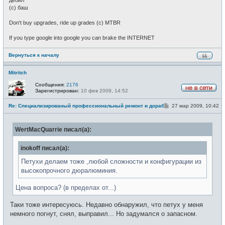
(c) баш
Don't buy upgrades, ride up grades (c) MTBR
If you type google into google you can brake the INTERNET
Вернуться к началу
Mitritch
Сообщения:
2176
Зарегистрирован:
10 фев 2009, 14:52
Н
е
С
Re: Специализированый профессиональный ремонт и доработка велоси
27 мар 2009, 10:42
в
о
с
о
е
б
т
WertMacQuarrie писал(а):
щ
и
е
н
inokoff писал(а):
и
е
Петухи делаем тоже ,любой сложности и конфигурации из
высокопрочного дюралюминия.
Цена вопроса? (в пределах от...)
Таки тоже интересуюсь. Недавно обнаружил, что петух у меня
немного погнут, снял, выправил... Но задумался о запасном.