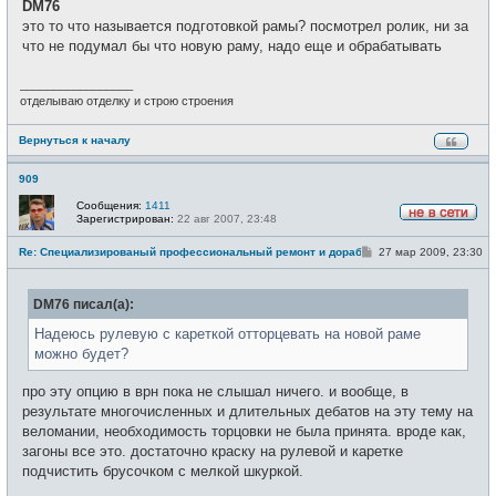
DM76
б
т
щ
это то что называется подготовкой рамы? посмотрел ролик, ни за
и
е
что не подумал бы что новую раму, надо еще и обрабатывать
н
и
е
_________________
отделываю отделку и строю строения
Вернуться к началу
909
Сообщения:
1411
Зарегистрирован:
22 авг 2007, 23:48
Н
е
С
Re: Специализированый профессиональный ремонт и доработка велоси
27 мар 2009, 23:30
в
о
с
о
е
б
т
DM76 писал(а):
щ
и
е
н
Надеюсь рулевую с кареткой отторцевать на новой раме
и
можно будет?
е
про эту опцию в врн пока не слышал ничего. и вообще, в
результате многочисленных и длительных дебатов на эту тему на
веломании, необходимость торцовки не была принята. вроде как,
загоны все это. достаточно краску на рулевой и каретке
подчистить брусочком с мелкой шкуркой.