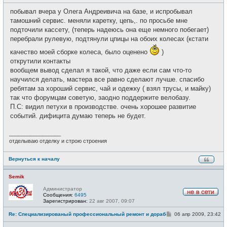
о
с
о
е
побывал вчера у Олега Андреивича на базе, и испробывал
б
т
щ
тамошний сервис. меняли каретку, цепь,. по просьбе мне
и
е
подточили кассету, (теперь надеюсь она еще немного побегает)
н
и
перебрали рулевую, подтянули цпицы на обоих колесах (кстати
е
качество моей сборке колеса, было оценено
)
открутили контакты
вообщем вывод сделал я такой, что даже если сам что-то
научился делать, мастера все равно сделают лучше. спасибо
ребятам за хороший сервис, чай и одежку ( взял трусы, и майку)
так что форумцам советую, заодно поддержите велобазу.
П.С: видил петухи в производстве. очень хорошее развитие
событий. дифицита думаю теперь не будет.
_________________
отделываю отделку и строю строения
Вернуться к началу
Semik
Администратор
Сообщения:
6495
Н
Зарегистрирован:
22 авг 2007, 09:07
е
в
С
Re: Специализированый профессиональный ремонт и доработка велоси
06 апр 2009, 23:42
с
о
е
о