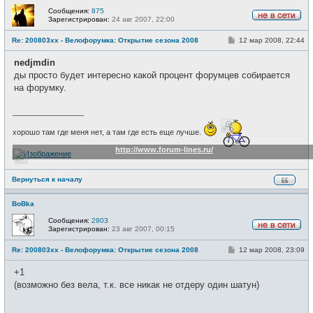
Сообщения:
875
Зарегистрирован:
24 авг 2007, 22:00
Н
е
С
Re: 200803xx - Велофорумка: Открытие сезона 2008
12 мар 2008, 22:44
в
о
с
о
е
nedjmdin
б
т
щ
ды просто будет интересно какой процент форумцев собирается
и
е
на форумку.
н
и
е
_________________
хорошо там где меня нет, а там где есть еще лучше.
http://www.forum-lines.ru/
Вернуться к началу
BoBka
Сообщения:
2903
Зарегистрирован:
23 авг 2007, 00:15
Н
е
С
Re: 200803xx - Велофорумка: Открытие сезона 2008
12 мар 2008, 23:09
в
о
с
о
е
+1
б
т
щ
(возможно без вела, т.к. все никак не отдеру один шатун)
и
е
н
и
_________________