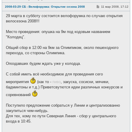
е
в
С
2008-03-29 СБ - Велофорумка: Открытие сезона 2008
11 мар 2008, 17:12
с
о
е
о
29 марта в субботу состоится велофорумка по случаю открытия
т
б
и
щ
велосезона 2008!!!
е
н
и
Место проведения: опушка на 9м под кодовым названием
е
"Колодец".
Общий сбор в 12:00 на 9км за Олимпиком, около пешеходного
перехода, со стороны Олимпика.
Опоздавших будем ждать уже у колодца.
С собой иметь всё необходимое для проведения сего
мероприятия
(как то -
пиво
, закуска, сосиски, мячики,
бадминтоны и т.д.) Приветсвутются идеи различных конкурсов и
соревнований
Поступило предложение собраться у Линии и централизованно
закупиться чем-нибудь.
Для тех, кому по пути Северная Линия - сбор у центрального
входа в 10:45.
_________________