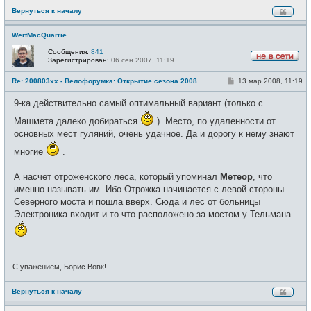
Вернуться к началу
WertMacQuarrie
Сообщения:
841
Зарегистрирован:
06 сен 2007, 11:19
Н
е
С
Re: 200803xx - Велофорумка: Открытие сезона 2008
13 мар 2008, 11:19
в
о
с
о
е
9-ка действительно самый оптимальный вариант (только с
б
т
щ
и
Машмета далеко добираться
). Место, по удаленности от
е
н
основных мест гуляний, очень удачное. Да и дорогу к нему знают
и
е
многие
.
А насчет отроженского леса, который упоминал
Метеор
, что
именно называть им. Ибо Отрожка начинается с левой стороны
Северного моста и пошла вверх. Сюда и лес от больницы
Электроника входит и то что расположено за мостом у Тельмана.
_________________
С уважением, Борис Вовк!
Вернуться к началу