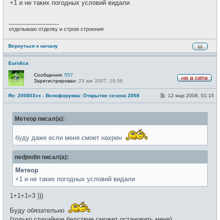
щ
+1 и не таких погодных условий видали
и
е
н
и
_________________
е
отделываю отделку и строю строения
Вернуться к началу
Euridica
Сообщения:
557
Зарегистрирован:
23 авг 2007, 10:36
Н
е
С
Re: 200803xx - Велофорумка: Открытие сезона 2008
12 мар 2008, 01:15
в
о
с
о
е
б
т
Метеор писал(а):
щ
и
е
н
и
буду даже если меня смоет нахрен
е
nedjmdin писал(а):
Метеор
+1 и не таких погодных условий видали
1+1+1=3 )))
Буду обязательно
(только стихийное бедствие сможет остановить меня)