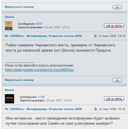
Вернуться к началу
Dwoex
Сообщения:
6047
Зарегистрирован:
23 авг 2007, 13:11
Н
е
С
Re: 200803xx - Велофорумка: Открытие сезона 2008
13 мар 2008, 19:23
в
о
с
о
е
Район севернее Чернавского моста, примерно от Чернавского
б
т
щ
моста до казанской церкви (ост.Школа) назывался Придача.
и
е
н
и
_________________
е
Power to the aliens\Вся власть инопланетянам!
https://www.youtube.com/watch?v=UoxIWZFinss
Вернуться к началу
Dimitri
Сообщения:
1726
Зарегистрирован:
23 авг 2007, 10:23
Н
е
С
Re: 200803xx - Велофорумка: Открытие сезона 2008
13 мар 2008, 20:11
в
о
с
о
е
Мне интересно - место проведения велофорумки будет выбрано
б
т
щ
путем голосования или Семён на свое усмотрение выберет?
и
е