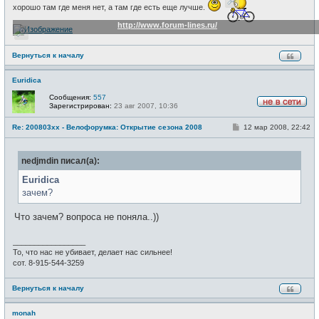
хорошо там где меня нет, а там где есть еще лучше.
http://www.forum-lines.ru/
Вернуться к началу
Euridica
Сообщения:
557
Зарегистрирован:
23 авг 2007, 10:36
Н
е
С
Re: 200803xx - Велофорумка: Открытие сезона 2008
12 мар 2008, 22:42
в
о
с
о
е
б
т
nedjmdin писал(а):
щ
и
е
н
Euridica
и
зачем?
е
Что зачем? вопроса не поняла..))
_________________
То, что нас не убивает, делает нас сильнее!
сот. 8-915-544-3259
Вернуться к началу
monah