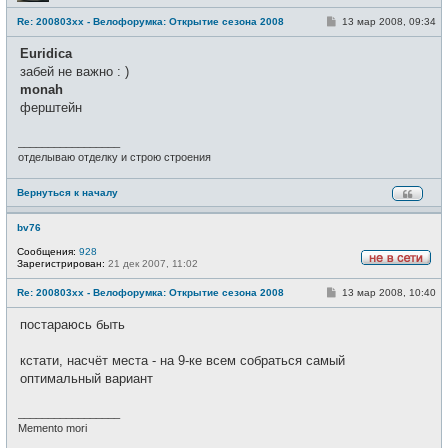
е
С
Re: 200803xx - Велофорумка: Открытие сезона 2008
13 мар 2008, 09:34
в
о
с
о
е
Euridica
б
т
щ
забей не важно : )
и
е
monah
н
и
ферштейн
е
_________________
отделываю отделку и строю строения
Вернуться к началу
bv76
Сообщения:
928
Зарегистрирован:
21 дек 2007, 11:02
Н
е
С
Re: 200803xx - Велофорумка: Открытие сезона 2008
13 мар 2008, 10:40
в
о
с
о
е
постараюсь быть
б
т
щ
и
е
кстати, насчёт места - на 9-ке всем собраться самый
н
и
оптимальный вариант
е
_________________
Memento mori