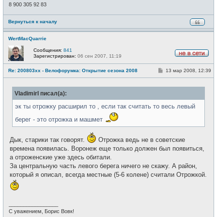
8 900 305 92 83
Вернуться к началу
WertMacQuarrie
Сообщения:
841
Зарегистрирован:
06 сен 2007, 11:19
Н
е
С
Re: 200803xx - Велофорумка: Открытие сезона 2008
13 мар 2008, 12:39
в
о
с
о
е
б
т
VladimirI писал(а):
щ
и
е
н
эк ты отрожку расширил то , если так считать то весь левый
и
е
берег - это отрожка и машмет
Дык, старики так говорят.
Отрожка ведь не в советские
времена появилась. Воронеж еще только должен был появиться,
а отроженские уже здесь обитали.
За центральную часть левого берега ничего не скажу. А район,
который я описал, всегда местные (5-6 колене) считали Отрожкой.
_________________
С уважением, Борис Вовк!