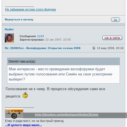
н
и
_________________
е
Не забываем истоки этого форума
Вернуться к началу
Radler
Сообщения:
1243
Зарегистрирован:
22 авг 2007, 23:55
Н
е
С
Re: 200803xx - Велофорумка: Открытие сезона 2008
13 мар 2008, 20:18
в
о
с
о
е
б
т
Dimitri писал(а):
щ
и
е
н
Мне интересно - место проведения велофорумки будет
и
выбрано путем голосования или Семён на свое усмотрение
е
выберет?
Голосование не к чему. В процессе обсуждения само все
решится.
_________________
http://doodoo.ru/smiles/sport/index19.htm
Езжу я ради мест, но за быстрый приезд
...И целого мира мало...