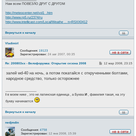
е
Нам всем ПОВЕЗЛО ДРУГ С ДРУГОМ
http://meteocenter.net/vol1_.htm
http://www.rp5.ru/2374/ru
http://www.intellicast.com/Local/Weathe ... n=RSXX0412
Вернуться к началу
VladimirI
Сообщения:
19123
Зарегистрирован:
24 авг 2007, 00:35
Н
е
С
Re: 200803xx - Велофорумка: Открытие сезона 2008
12 мар 2008, 23:15
в
о
с
о
е
залей wd-40 на ночь, а потом покатайся с открученными болтами,
б
т
щ
народное средство, только осторожнее
и
е
н
и
_________________
е
I
в моем нике , это не латинская единица , а Буква
И
, фамилия такая, на эту
букву начинается
Вернуться к началу
nedjmdin
Сообщения:
4758
Зарегистрирован:
12 янв 2008, 15:39
Н