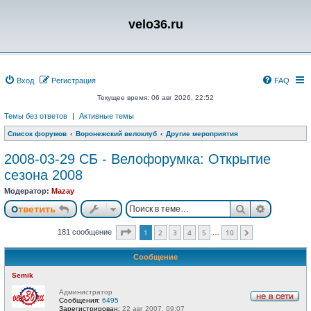
velo36.ru
Вход
Регистрация
FAQ
Текущее время: 06 авг 2026, 22:52
Темы без ответов
|
Активные темы
Список форумов
Воронежский велоклуб
Другие мероприятия
2008-03-29 СБ - Велофорумка: Открытие
сезона 2008
Модератор:
Mazay
Поиск
Расшире
Ответить
Страница
1
из
10
181 сообщение
1
2
3
4
5
10
…
След.
Сообщение
Semik
Администратор
Сообщения:
6495
Н
Зарегистрирован:
22 авг 2007, 09:07