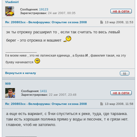
VladimirI
Сообщения:
19123
Зарегистрирован:
24 авг 2007, 00:35
Н
е
С
Re: 200803xx - Велофорумка: Открытие сезона 2008
13 мар 2008, 11:53
в
о
с
о
е
эк ты отрожку расширил то , если так считать то весь левый
б
т
щ
и
берег - это отрожка и машмет
е
н
и
_________________
е
I
в моем нике , это не латинская единица , а Буква
И
, фамилия такая, на эту
букву начинается
Вернуться к началу
909
Сообщения:
1411
Зарегистрирован:
22 авг 2007, 23:48
Н
е
С
Re: 200803xx - Велофорумка: Открытие сезона 2008
13 мар 2008, 11:58
в
о
с
о
е
а еще есть вариант, с 9-ки спуститься к реке, туда, где тарзанка.
б
т
щ
там есть хорошая полянка прямо у воды и песочек, т е грязи нет.
и
е
главное, чтоб не затопило.
н
и
е
_________________