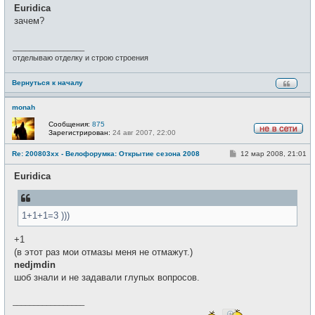
о
е
Euridica
б
т
щ
зачем?
и
е
н
и
_________________
е
отделываю отделку и строю строения
Вернуться к началу
monah
Сообщения:
875
Зарегистрирован:
24 авг 2007, 22:00
Н
е
С
Re: 200803xx - Велофорумка: Открытие сезона 2008
12 мар 2008, 21:01
в
о
с
о
е
Euridica
б
т
щ
и
е
н
и
1+1+1=3 )))
е
+1
(в этот раз мои отмазы меня не отмажут.)
nedjmdin
шоб знали и не задавали глупых вопросов.
_________________