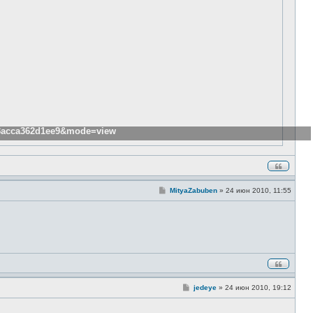
983acca362d1ee9&mode=view
С
MityaZabuben
»
24 июн 2010, 11:55
о
о
б
щ
е
н
и
е
С
jedeye
»
24 июн 2010, 19:12
о
о
б