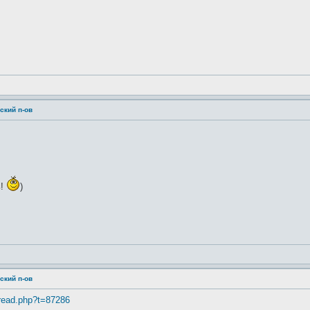
ский п-ов
ь!
)
ский п-ов
hread.php?t=87286