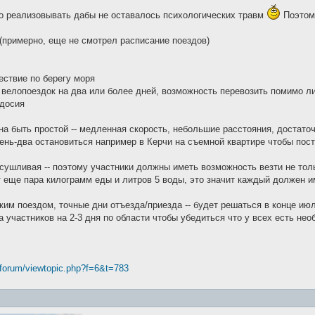
 реализовывать дабы не оставалось психологических травм
Поэтому
10 (примерно, еще не смотрел расписание поездов)
ествие по берегу моря
 велопоездок на два или более дней, возможность перевозить помимо л
одосия
на быть простой -- медленная скорость, небольшие расстояния, достато
ень-два остановиться например в Керчи на съемной квартире чтобы пост
сушливая -- поэтому участники должны иметь возможность везти не толь
 еще пара килограмм еды и литров 5 воды, это значит каждый должен и
ким поездом, точные дни отъезда/приезда -- будет решаться в конце июл
а участников на 2-3 дня по области чтобы убедиться что у всех есть не
/forum/viewtopic.php?f=6&t=783