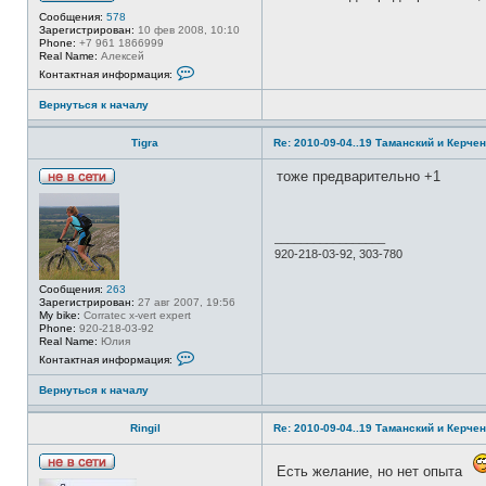
Н
Сообщения:
578
е
Зарегистрирован:
10 фев 2008, 10:10
в
Phone:
+7 961 1866999
с
Real Name:
Алексей
е
К
Контактная информация:
т
о
и
н
Вернуться к началу
т
а
к
Tigra
Re: 2010-09-04..19 Таманский и Керчен
т
н
а
тоже предварительно +1
я
Н
и
е
н
в
ф
с
о
_________________
е
р
920-218-03-92, 303-780
т
м
и
а
Сообщения:
263
ц
Зарегистрирован:
27 авг 2007, 19:56
и
My bike:
Corratec x-vert expert
я
Phone:
920-218-03-92
п
Real Name:
Юлия
о
К
л
Контактная информация:
о
ь
н
з
Вернуться к началу
т
о
а
в
к
а
Ringil
Re: 2010-09-04..19 Таманский и Керчен
т
т
н
е
а
л
Есть желание, но нет опыта
я
я
Н
и
j