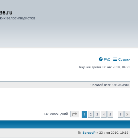
36.ru
ких велосипедистов
FAQ
Ссылки
Текущее время: 08 авг 2026, 04:22
Часовой пояс:
UTC+03:00
Страница
1
из
8
148 сообщений
1
2
3
4
5
8
…
След.
С
SergeyP
»
23 июн 2010, 19:16
о