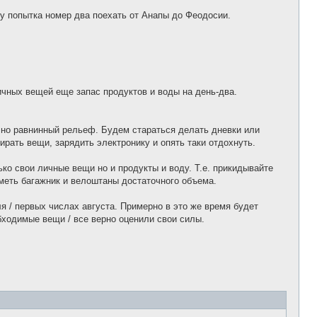
о
б
 попытка номер два поехать от Анапы до Феодосии.
щ
е
н
и
е
ичных вещей еще запас продуктов и воды на день-два.
чно равнинный рельеф. Будем стараться делать дневки или
ирать вещи, зарядить электронику и опять таки отдохнуть.
ко свои личные вещи но и продукты и воду. Т.е. прикидывайте
меть багажник и велоштаны достаточного объема.
я / первых числах августа. Примерно в это же время будет
обходимые вещи / все верно оценили свои силы.