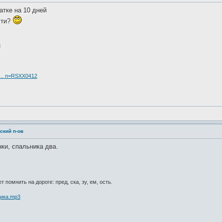
атке на 10 дней
сти?
М
 ... n=RSXX0412
ский п-ов
нки, спальника два.
 помнить на дороге: пред, ска, зу, ем, ость.
щика.mp3