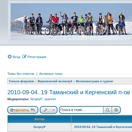
Вход
Регистрация
Темы без ответов
|
Активные темы
Список форумов
Воронежский велоклуб
Велопокатушки и туризм
2010-09-04..19 Таманский и Керченский п-ов
Модераторы:
SergeyP
,
sparven
Поиск
Расши
Ответить
Автор
SergeyP
2010-09-04..19 Таманский и Керченски