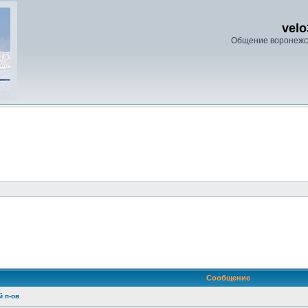
velo
Общение воронежс
ренный поиск
Сообщение
й п-ов