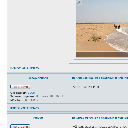
Вернуться к началу
MityaZabuben
Re: 2010-09-04..19 Таманский и Керчен
меня запишите.
Н
Сообщения:
1396
е
Зарегистрирован:
07 май 2009, 16:31
в
My bike:
Triton, Kona
с
е
Вернуться к началу
т
и
jedeye
Re: 2010-09-04..19 Таманский и Керчен
+1 как всегда предварительно, 