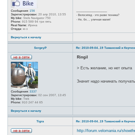
е
н
e
в
ф
d
с
о
_________________
e
Сообщения:
156
е
р
y
Зарегистрирован:
20 апр 2010, 13:55
- Велосипед - это разве техника?
т
м
e
My bike:
Stels Navigator 750
и
- Не, бл..., уличная магия!
а
Phone:
915 589 94 три пять
ц
Real Name:
Ирина
и
Откуда:
ю-з
я
п
Вернуться к началу
о
л
ь
SergeyP
Re: 2010-09-04..19 Таманский и Керчен
з
о
Ringil
в
а
Н
т
е
> Есть желание, но нет опыта
е
в
л
с
я
е
T
т
Значит надо начинать получат
i
и
g
r
Сообщения:
3337
a
Зарегистрирован:
02 сен 2007, 13:45
My bike:
Trek
Phone:
910 247 44 65
Вернуться к началу
Tigra
Re: 2010-09-04..19 Таманский и Керчен
http://forum.velomania.ru/showt
Н