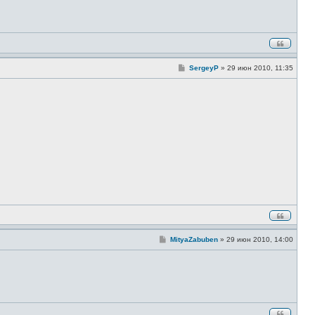
С
SergeyP
»
29 июн 2010, 11:35
о
о
б
щ
е
н
и
е
С
MityaZabuben
»
29 июн 2010, 14:00
о
о
б
щ
е
н
и
е