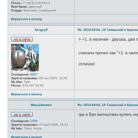
Phone:
+7 (919) 240-555-4
л
Real Name:
Дмитрий
ь
Откуда:
Воронеж, Серверный
з
о
в
Вернуться к началу
а
т
е
SergeyP
Re: 2010-09-04..19 Таманский и Керчен
л
я
> +1. в наличии - двушка, две 
B
Н
o
е
B
в
k
сначала прочел как "+1. в нали
с
a
е
т
отлично!
и
Сообщения:
3337
Зарегистрирован:
02 сен 2007, 13:45
My bike:
Trek
Phone:
910 247 44 65
Вернуться к началу
MityaZabuben
Re: 2010-09-04..19 Таманский и Керчен
где в Врн велоштаны купить но
Н
Сообщения:
1396
е
Зарегистрирован:
07 май 2009, 16:31
в
My bike:
Triton, Kona
с
е
Вернуться к началу
т