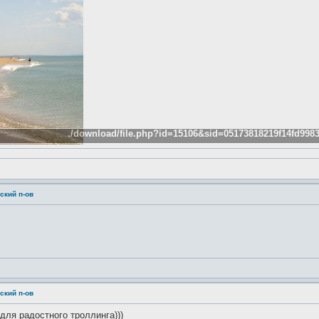
./download/file.php?id=15106&sid=05173818219f14fd9
ский п-ов
ский п-ов
для радостного троллинга)))