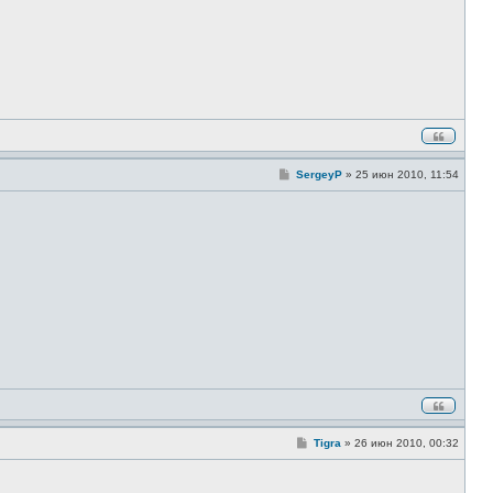
е
н
и
е
С
SergeyP
»
25 июн 2010, 11:54
о
о
б
щ
е
н
и
е
С
Tigra
»
26 июн 2010, 00:32
о
о
б