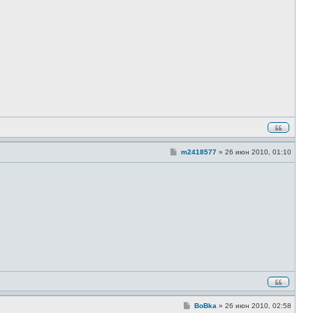
щ
е
н
и
е
С
m2418577
»
26 июн 2010, 01:10
о
о
б
щ
е
н
и
е
С
BoBka
»
26 июн 2010, 02:58