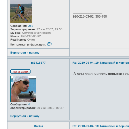
е
в
с
_________________
е
920-218-03-92, 303-780
т
и
Сообщения:
263
Зарегистрирован:
27 авг 2007, 19:56
My bike:
Corratec x-vert expert
Phone:
920-218-03-92
Real Name:
Юлия
К
Контактная информация:
о
н
Вернуться к началу
т
а
к
m2418577
Re: 2010-09-04..19 Таманский и Керчен
т
н
а
А чем закончилась попытка но
я
Н
и
е
н
в
ф
с
о
е
р
т
м
и
а
ц
Сообщения:
4
и
Зарегистрирован:
26 июн 2010, 00:37
я
п
о
Вернуться к началу
л
ь
з
BoBka
Re: 2010-09-04..19 Таманский и Керчен