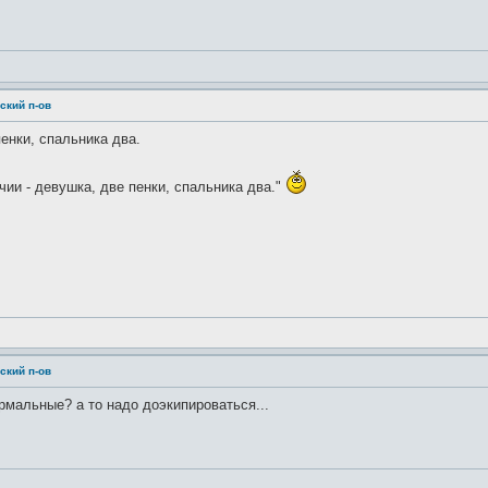
ский п-ов
пенки, спальника два.
чии - девушка, две пенки, спальника два."
ский п-ов
рмальные? а то надо доэкипироваться...