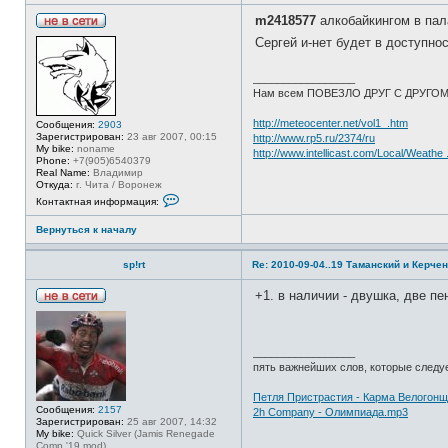
о
в
m2418577
алкобайкингом в пал
а
Н
т
Сергей и-нет будет в доступно
е
е
в
л
с
я
_________________
е
T
Нам всем ПОВЕЗЛО ДРУГ С ДРУГО
т
i
и
g
r
http://meteocenter.net/vol1_.htm
Сообщения:
2903
a
Зарегистрирован:
23 авг 2007, 00:15
http://www.rp5.ru/2374/ru
My bike:
noname
http://www.intellicast.com/Local/Weathe
Phone:
+7(905)6540379
Real Name:
Владимир
Откуда:
г. Чита / Воронеж
К
Контактная информация:
о
н
Вернуться к началу
т
а
к
sp!rt
Re: 2010-09-04..19 Таманский и Керчен
т
н
а
+1. в наличии - двушка, две пе
я
Н
и
е
н
в
ф
с
о
_________________
е
р
пять важнейших слов, которые следует
т
м
и
а
Петля Пристрастия - Карма Велогон
ц
Сообщения:
2157
и
2h Company - Олимпиада.mp3
Зарегистрирован:
25 авг 2007, 14:32
я
My bike:
Quick Silver (Jamis Renegade
п
Comp '19 mod)
о