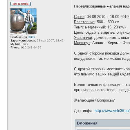
Нереализованные желания надо
Н
е
в
Сроки
: 04.09.2010 -- 19.09.20
с
Расстояние
: 500 -- 600 км
е
т
Темп
: медленный: 15..20 км/ч
и
Цель
: отдых в виде велопутиш
Сообщения:
3337
Участники
: должны иметь опыт
Зарегистрирован:
02 сен 2007, 13:45
Маршрут
: Анапа -- Керчь -- Фе
My bike:
Trek
Phone:
910 247 44 65
С одной стороны поездка долж
полудневки. Так же можно на д
С другой стороны местность за
что помимо ваших вещей будет
Более точная информация -- ка
организованна тестовая поездк
Желающие? Вопросы?
Доп. инфа:
http://www.velo36.ru
Вложения