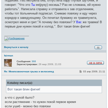
подвязке. Постмотрела она, отпустила пару глупых шуточек, и
говорит: "Что это
Ты
ее(руку) носишь? Раз не сломана, ей нужно
работать". Написала справку и отправила к зав отделением,
чтобы тот больничный подписал. Снимаю повязку и иду через
коридор к заведующему. Он почитал бумажку из травмпункта,
осмотрел меня и грит:"А почему без повязки? У
Вас
же травма! В
первые дни нужен покой и холод.". Вот такая блин фигня!
_________________
Вернуться к началу
fairman
Сообщения:
368
Зарегистрирован:
26 мар 2009, 21:03
Н
е
С
Re: Межпозвоночная грыжа и велосипед
03 апр 2009, 21:11
в
о
с
о
е
б
т
Kotaboy писал(а):
щ
и
е
н
Вот такая блин фигня!
и
е
а что с рукой было?
если растяжение - то нужен покой первое время
если ушиб - можно без повязки