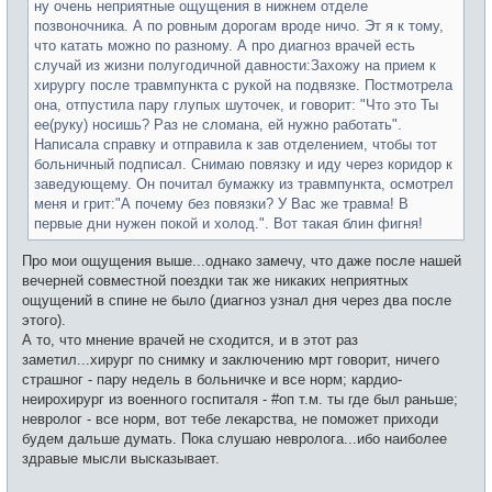
ну очень неприятные ощущения в нижнем отделе
позвоночника. А по ровным дорогам вроде ничо. Эт я к тому,
что катать можно по разному. А про диагноз врачей есть
случай из жизни полугодичной давности:Захожу на прием к
хирургу после травмпункта с рукой на подвязке. Постмотрела
она, отпустила пару глупых шуточек, и говорит: "Что это Ты
ее(руку) носишь? Раз не сломана, ей нужно работать".
Написала справку и отправила к зав отделением, чтобы тот
больничный подписал. Снимаю повязку и иду через коридор к
заведующему. Он почитал бумажку из травмпункта, осмотрел
меня и грит:"А почему без повязки? У Вас же травма! В
первые дни нужен покой и холод.". Вот такая блин фигня!
Про мои ощущения выше...однако замечу, что даже после нашей
вечерней совместной поездки так же никаких неприятных
ощущений в спине не было (диагноз узнал дня через два после
этого).
А то, что мнение врачей не сходится, и в этот раз
заметил...хирург по снимку и заключению мрт говорит, ничего
страшног - пару недель в больничке и все норм; кардио-
неирохирург из военного госпиталя - #оп т.м. ты где был раньше;
невролог - все норм, вот тебе лекарства, не поможет приходи
будем дальше думать. Пока слушаю невролога...ибо наиболее
здравые мысли высказывает.