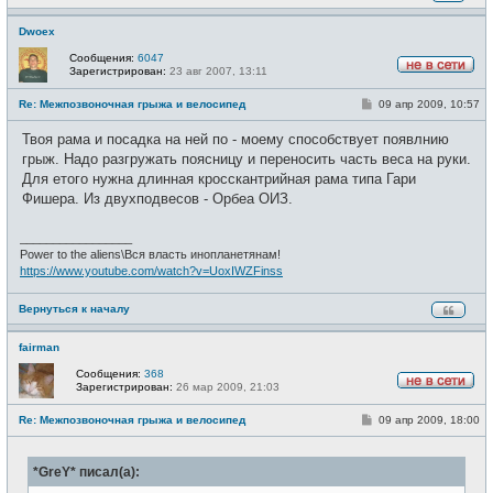
Dwoex
Сообщения:
6047
Зарегистрирован:
23 авг 2007, 13:11
Н
е
С
Re: Межпозвоночная грыжа и велосипед
09 апр 2009, 10:57
в
о
с
о
е
Твоя рама и посадка на ней по - моему способствует появлнию
б
т
щ
грыж. Надо разгружать поясницу и переносить часть веса на руки.
и
е
Для етого нужна длинная кросскантрийная рама типа Гари
н
и
Фишера. Из двухподвесов - Орбеа ОИЗ.
е
_________________
Power to the aliens\Вся власть инопланетянам!
https://www.youtube.com/watch?v=UoxIWZFinss
Вернуться к началу
fairman
Сообщения:
368
Зарегистрирован:
26 мар 2009, 21:03
Н
е
С
Re: Межпозвоночная грыжа и велосипед
09 апр 2009, 18:00
в
о
с
о
е
б
т
*GreY* писал(а):
щ
и
е