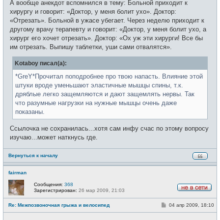
А вообще анекдот вспомнился в тему: Больной приходит к
хирургу и говорит: «Доктор, у меня болит ухо». Доктор:
«Отрезать». Больной в ужасе убегает. Через неделю приходит к
другому врачу терапевту и говорит: «Доктор, у меня болит ухо, а
хирург его хочет отрезать». Доктор: «Ох уж эти хирурги! Все бы
им отрезать. Выпишу таблетки, уши сами отвалятся».
Kotaboy писал(а):
*GreY*Прочитал поподробнее про твою напасть. Влияние этой
штуки вроде уменьшают эластичные мышцы спины, т.к.
дряблые легко защемляются и дают защемлять нервы. Так
что разумные нагрузки на нужные мышцы очень даже
показаны.
Ссылочка не сохранилась...хотя сам инфу счас по этому вопросу
изучаю...может наткнусь где.
Вернуться к началу
fairman
Сообщения:
368
Зарегистрирован:
26 мар 2009, 21:03
Н
е
С
Re: Межпозвоночная грыжа и велосипед
04 апр 2009, 18:10
в
о
с
о
е