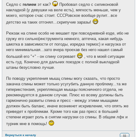
Седло с
гелием
эт как?
Пробовал седло с силиконовой
накладкой (у девушки на веле есть), мягкость меньше, чем у
моего, которое счас стоит. СССРовское вообще рулит...все
детство на таких отгонял...скрипучие заразы!
Рюкзак на спине особо не мешает при повседневной езде, ибо не
гружу его сильно(инструмента немного, аптечка, какая нибудь
шмотка в зависимости от погоды, изредка термос) и нагрузка от
него минимальная...зато вчера проехав без него нашел самый
большой его "+" - он спину согревает
, что в моей ситуации
есть гуд. Конечно для дальних поездок с полной выкладкой
штаны безусловно лучше.
По поводу укрепления мышц спины могу сказать, что просто
закачка спины может только усугубить данную проблему...та же
гиперикстензия, укрепляющая мышцы поясничного отдела, не
рекомендуется в данном случае. Плюс ко всему должны быть
гармонично развиты спина и пресс - между этими мышцами
должен быть баланс, иначе возникнет искривление, что опять же
приведет к проблемам. Кроме того как раз пресс в большей
степени играет роль в снятии нагрузки со спины. В общем лфк и
турник мне в помощь!
Вернуться к началу