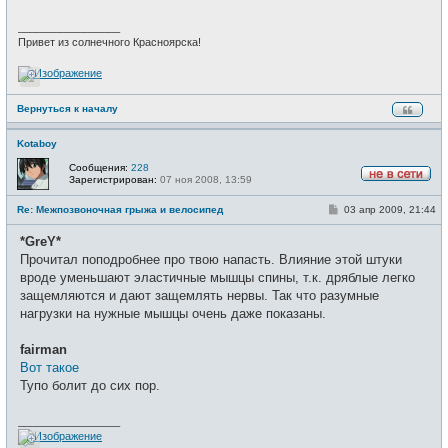
_________________
Привет из солнечного Красноярска!
Вернуться к началу
Kotaboy
Сообщения:
228
Зарегистрирован:
07 ноя 2008, 13:59
Н
е
С
Re: Межпозвоночная грыжа и велосипед
03 апр 2009, 21:44
в
о
с
о
е
*GreY*
б
т
щ
Прочитал поподробнее про твою напасть. Влияние этой штуки
и
е
вроде уменьшают эластичные мышцы спины, т.к. дряблые легко
н
и
защемляются и дают защемлять нервы. Так что разумные
е
нагрузки на нужные мышцы очень даже показаны.
fairman
Вот такое
Тупо болит до сих пор.
_________________