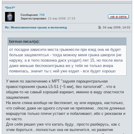
*GreY*
Сообщения:
709
Зарегистрирован:
13 апр 2008, 17:15
Н
е
С
Re: Межпозвоночная грыжа и велосипед
04 апр 2009, 14:02
в
о
с
о
е
б
т
fairman писал(а):
щ
и
е
н
от посадки зависити места грыжиесли при езед она не будет
и
больше защемлятсья - тогда можноу меня грыжа шморля (не
е
наружу, а в тело позвонка диск уходит) лет 15, но после вела
даже меньше беспокоитгрыжа же у тебя не только вчера
появилась, значит ты с ней уже ездил - все будет хорошо
У меня по заключению к МРТ "задняя парацентральная
правосторонняя грыжа L5-S1 (~5 мм), без патологий"...что в
общем-то не самый хороший вариант, именно в виду опастности
защемления.
На веле спина вообще не беспокоит, ну или изредка, настолько,
что сейчас даже ни одного случая не припомню...после длинных
маршрутов только плечи устают и побаливают, ибо с рюкзаком и
не часто.
Для себя решил уже что катать буду...просто разберусь, как с
этим бороться...полностью она не вылечится, но развитие