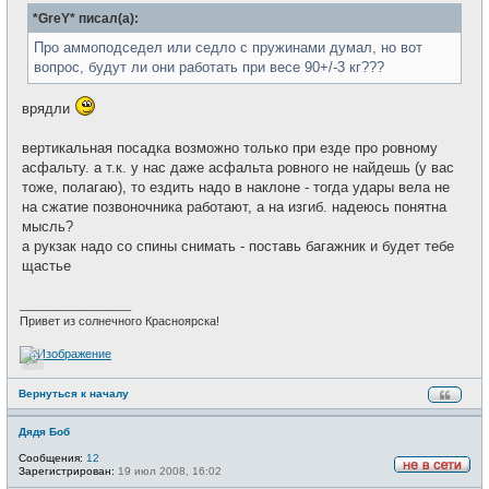
б
т
*GreY* писал(а):
щ
и
е
н
Про аммоподседел или седло с пружинами думал, но вот
и
вопрос, будут ли они работать при весе 90+/-3 кг???
е
врядли
вертикальная посадка возможно только при езде про ровному
асфальту. а т.к. у нас даже асфальта ровного не найдешь (у вас
тоже, полагаю), то ездить надо в наклоне - тогда удары вела не
на сжатие позвоночника работают, а на изгиб. надеюсь понятна
мысль?
а рукзак надо со спины снимать - поставь багажник и будет тебе
щастье
_________________
Привет из солнечного Красноярска!
Вернуться к началу
Дядя Боб
Сообщения:
12
Зарегистрирован:
19 июл 2008, 16:02
Н