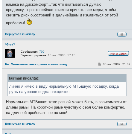
намека на дискомфорт...так что вкатываться думаю
продолжу...просто сейчас хочется принять все меры, чтобы
снизить риск обострений в дальнейшем и избавиться от этой
проблемы!
Вернуться к началу
*GreY*
Сообщения:
709
Зарегистрирован:
13 апр 2008, 17:15
Н
е
С
Re: Межпозвоночная грыжа и велосипед
06 апр 2009, 21:07
в
о
с
о
е
б
т
fairman писал(а):
щ
и
е
н
лично я имею в виду нормальную МТБшную посадку, когда
и
руль на уровне седла находится
е
Нормальная МТБшная тоже разной может быть, в зависимости от
длины рамы. На короткой раме чувствую себя более комфортно,
на длинной пробовал - не по мне!
Вернуться к началу