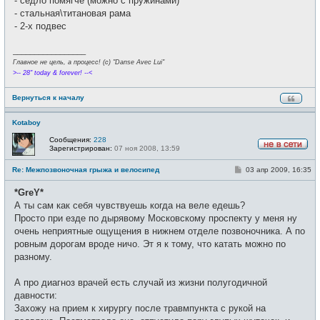
- седло помягче (можно с пружинами)
- стальная\титановая рама
- 2-х подвес
_________________
Главное не цель, а процесс! (c) "Danse Avec Lui"
>-- 28" today & forever! --<
Вернуться к началу
Kotaboy
Сообщения:
228
Зарегистрирован:
07 ноя 2008, 13:59
Н
е
С
Re: Межпозвоночная грыжа и велосипед
03 апр 2009, 16:35
в
о
с
о
е
*GreY*
б
т
щ
А ты сам как себя чувствуешь когда на веле едешь?
и
е
Просто при езде по дырявому Московскому проспекту у меня ну
н
и
очень неприятные ощущения в нижнем отделе позвоночника. А по
е
ровным дорогам вроде ничо. Эт я к тому, что катать можно по
разному.
А про диагноз врачей есть случай из жизни полугодичной
давности:
Захожу на прием к хирургу после травмпункта с рукой на