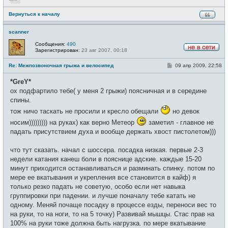
Вернуться к началу
scanner
Сообщения:
490
Зарегистрирован:
23 авг 2007, 00:18
Н
е
С
Re: Межпозвоночная грыжа и велосипед
09 апр 2009, 22:58
в
о
с
о
е
*GreY*
б
т
щ
ох подфартило тебе( у меня 2 грыжи) поясничная и в середине
и
е
спины.
н
и
тож ничо таскать не просили и кресло обещали
но девок
е
носим))))))))) на руках) как верно Метеор
заметил - главное не
падать присутствием духа и вообще держать хвост пистолетом)))
что тут сказать. начал с шоссера. посадка низкая. первые 2-3
недели катания канеш боли в пояснице адские. каждые 15-20
минут приходится останавливаться и разминать спинку. потом по
мере ее вкатывания и укрепления все становится в кайф) я
только резко падать не советую, особо если нет навыка
группировки при падении. и лучше поначалу тебе катать не
одному. Меняй почаще посадку в процессе езды, переноси вес то
на руки, то на ноги, то на 5 точку) Развивай мышцы. Стас прав на
100% на руки тоже должна быть нагрузка. по мере вкатывание