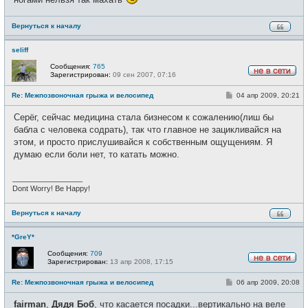
Вернуться к началу
seliff
Сообщения:
765
Зарегистрирован:
09 сен 2007, 07:16
Н
е
С
Re: Межпозвоночная грыжа и велосипед
04 апр 2009, 20:21
в
о
с
о
е
Серёг, сейчас медицина стала бизнесом к сожалению(лиш бы
б
т
щ
бабла с человека содрать), так что главное не зацикливайся на
и
е
этом, и просто прислушивайся к собственным ощущениям. Я
н
и
думаю если боли нет, то катать можно.
е
_________________
Dont Worry! Be Happy!
Вернуться к началу
*GreY*
Сообщения:
709
Зарегистрирован:
13 апр 2008, 17:15
Н
е
С
Re: Межпозвоночная грыжа и велосипед
06 апр 2009, 20:08
в
о
с
о
е
fairman
,
Дядя Боб
, что касается посадки...вертикально на веле
б