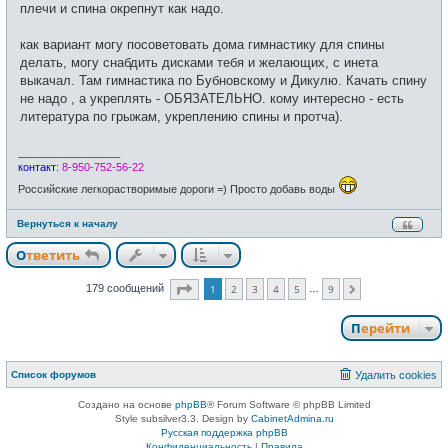
плечи и спина окрепнут как надо.
как вариант могу посоветовать дома гимнастику для спины
делать, могу снабдить дисками тебя и желающих, с инета
выкачал. Там гимнастика по Бубновскому и Дикулю. Качать спину
не надо , а укреплять - ОБЯЗАТЕЛЬНО. кому интересно - есть
литература по грыжам, укреплению спины и протча).
_________________
контакт:
8-950-752-56-22
Российские легкорастворимые дороги =) Просто добавь воды
Вернуться к началу
Ответить
Страница
1
из
9
179 сообщений
1
2
3
4
5
9
…
След.
Перейти
Список форумов
Удалить cookies
Создано на основе
phpBB
® Forum Software © phpBB Limited
Style subsilver3.3. Design by
CabinetAdmina.ru
Русская поддержка phpBB
Конфиденциальность
|
Правила