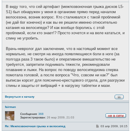
о
с
о
е
В виду того, что сей артефакт (межпозвоночная грыжа дисков L5-
б
т
щ
S1) был обнаружен у меня в организме прямо перед началом
и
е
велосезона, возник вопрос. Кто сталкивался с такой проблемой
н
и
(не дай бог конечно) и как вы ее решили именно относительно
е
катания на велосипеде? И как вообще боролись с этой
проблемой, если кто знает!? Просто хочется и на веле кататься, и
спину не угробить.
Врачь-невролог дал заключение, что в настоящий момент все
нормально, не смотря на иногда появляющиеся боли в ноге (за
полгода раза 3 такое было) и оперативное вмешательство не
требуется, запретили поднимать тяжести, рекомендовали
плавание и лыжи. На вопрос по поводу велосипедизма сперва
помотала головой, а после вопроса "Что, совсем ни как?" был
выписан корсет для пояснично-крестцового отдела, для разгрузки
спины и защиты от вибраций + в нагрузку таблетки и мази.
Вернуться к началу
fairman
Сообщения:
368
Зарегистрирован:
26 мар 2009, 21:03
Н
е
С
Re: Межпозвоночная грыжа и велосипед
03 апр 2009, 16:15
в
о
с