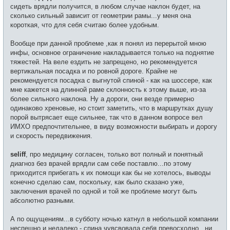
т
щ
сидеть врядли получится, в любом случае наклон будет, на
и
е
сколько сильный зависит от геометрии рамы...у меня она
н
и
короткая, что для себя считаю более удобным.
е
Вообще при данной проблеме ,как я понял из перерытой мною
инфы, основное ограничение накладывается только на поднятие
тяжестей. На веле ездить не запрещено, но рекомендуется
вертикальная посадка и по ровной дороге. Крайне не
рекомендуется посадка с выгнутой спиной - как на шоссере, как
мне кажется на длинной раме склонность к этому выше, из-за
более сильного наклона. Ну а дороги, они везде примерно
одинаково хреновые, но стоит заметить, что в маршрутках душу
порой вытрясает еще сильнее, так что в данном вопросе вел
ИМХО предпочтительнее, в виду возможности выбирать и дорогу
и скорость передвижения.
seliff
, про медицину согласен, только вот полный и понятный
диагноз без врачей врядли сам себе поставлю...по этому
приходится прибегать к их помощи как бы не хотелось, выводы
конечно сделаю сам, поскольку, как было сказано уже,
заключения врачей по одной и той же проблеме могут быть
абсолютно разными.
А по ощущениям...в субботу ночью катнул в небольшой компании
неспешно и недалеко - спина чувсвовала себя превосходно...ни