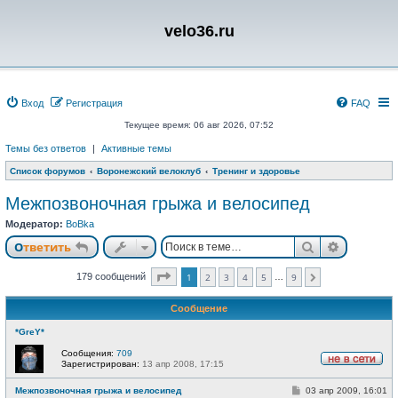
velo36.ru
Вход
Регистрация
FAQ
Текущее время: 06 авг 2026, 07:52
Темы без ответов
|
Активные темы
Список форумов
Воронежский велоклуб
Тренинг и здоровье
Межпозвоночная грыжа и велосипед
Модератор:
BoBka
Поиск
Расшире
Ответить
Страница
1
из
9
179 сообщений
1
2
3
4
5
9
…
След.
Сообщение
*GreY*
Сообщения:
709
Зарегистрирован:
13 апр 2008, 17:15
Н
е
С
Межпозвоночная грыжа и велосипед
03 апр 2009, 16:01
в