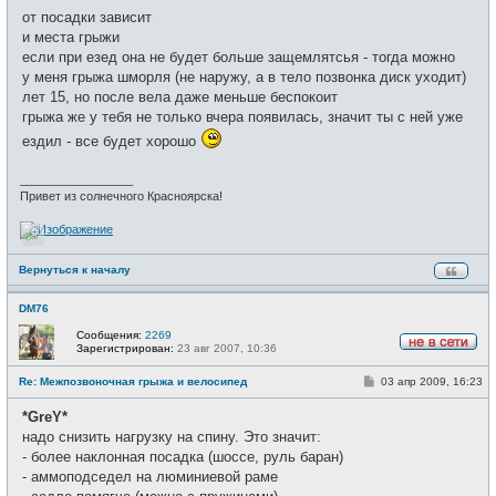
о
е
от посадки зависит
б
т
щ
и места грыжи
и
е
если при езед она не будет больше защемлятсья - тогда можно
н
и
у меня грыжа шморля (не наружу, а в тело позвонка диск уходит)
е
лет 15, но после вела даже меньше беспокоит
грыжа же у тебя не только вчера появилась, значит ты с ней уже
ездил - все будет хорошо
_________________
Привет из солнечного Красноярска!
Вернуться к началу
DM76
Сообщения:
2269
Зарегистрирован:
23 авг 2007, 10:36
Н
е
С
Re: Межпозвоночная грыжа и велосипед
03 апр 2009, 16:23
в
о
с
о
е
*GreY*
б
т
щ
надо снизить нагрузку на спину. Это значит:
и
е
- более наклонная посадка (шоссе, руль баран)
н
и
- аммоподседел на люминиевой раме
е