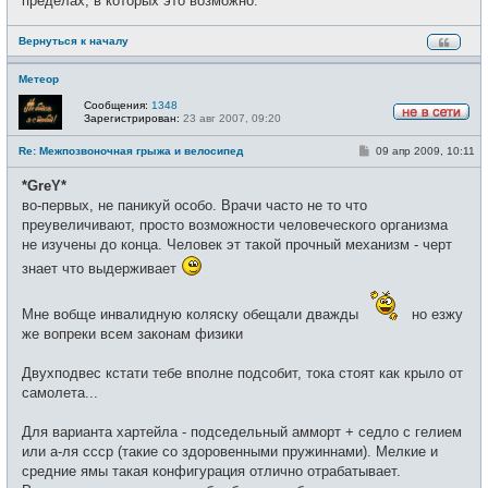
пределах, в которых это возможно.
Вернуться к началу
Метеор
Сообщения:
1348
Зарегистрирован:
23 авг 2007, 09:20
Н
е
С
Re: Межпозвоночная грыжа и велосипед
09 апр 2009, 10:11
в
о
с
о
е
*GreY*
б
т
щ
во-первых, не паникуй особо. Врачи часто не то что
и
е
преувеличивают, просто возможности человеческого организма
н
и
не изучены до конца. Человек эт такой прочный механизм - черт
е
знает что выдерживает
Мне вобще инвалидную коляску обещали дважды
но езжу
же вопреки всем законам физики
Двухподвес кстати тебе вполне подсобит, тока стоят как крыло от
самолета...
Для варианта хартейла - подседельный амморт + седло с гелием
или а-ля ссср (такие со здоровенными пружиннами). Мелкие и
средние ямы такая конфигурация отлично отрабатывает.