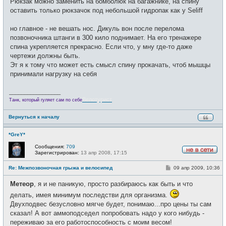
Рюкзак можно заменить на бомболюк на багажнике, на спину
оставить только рюкзачок под небольшой гидропак как у Seliff
но главное - не вешать нос. Дикуль вон после перелома
позвоночника штанги в 300 кило поднимает. На его тренажере
спина укрепляется прекрасно. Если что, у мну где-то даже
чертежи должны быть.
Эт я к тому что может есть смысл спину прокачать, чтоб мышцы
принимали нагрузку на себя
_________________
Велотурист
Танк, который гуляет сам по себе
Вернуться к началу
*GreY*
Сообщения:
709
Зарегистрирован:
13 апр 2008, 17:15
Н
е
С
Re: Межпозвоночная грыжа и велосипед
09 апр 2009, 10:36
в
о
с
о
е
Метеор
, я и не паникую, просто разбираюсь как быть и что
б
т
щ
и
делать, имея минимум последстви для организма.
е
Двухподвес безусловно мягче будет, понимаю...про цены ты сам
н
и
сказал! А вот аммоподседел попробовать надо у кого нибудь -
е
переживаю за его работоспособность с моим весом!