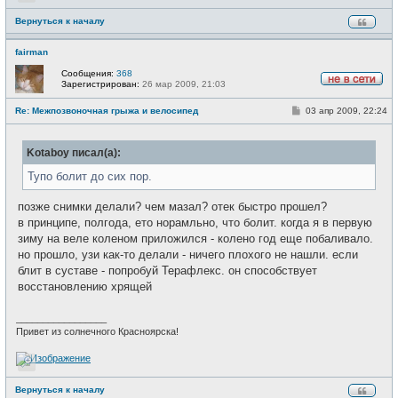
Вернуться к началу
fairman
Сообщения:
368
Зарегистрирован:
26 мар 2009, 21:03
Н
е
С
Re: Межпозвоночная грыжа и велосипед
03 апр 2009, 22:24
в
о
с
о
е
б
т
Kotaboy писал(а):
щ
и
е
н
Тупо болит до сих пор.
и
е
позже снимки делали? чем мазал? отек быстро прошел?
в принципе, полгода, ето норамльно, что болит. когда я в первую
зиму на веле коленом приложился - колено год еще побаливало.
но прошло, узи как-то делали - ничего плохого не нашли. если
блит в суставе - попробуй Терафлекс. он способствует
восстановлению хрящей
_________________
Привет из солнечного Красноярска!
Вернуться к началу