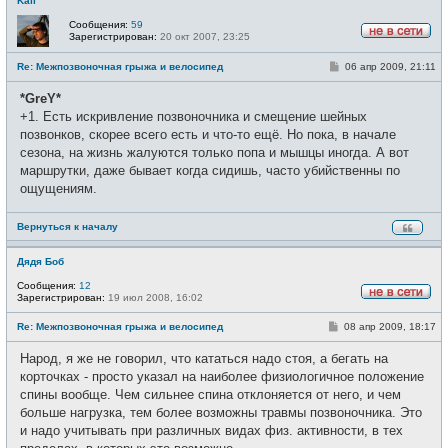
Kail
Сообщения:
59
Зарегистрирован:
20 окт 2007, 23:25
Н
е
С
Re: Межпозвоночная грыжа и велосипед
06 апр 2009, 21:11
в
о
с
о
е
*GreY*
б
т
щ
+1. Есть искривление позвоночника и смещение шейных
и
е
позвонков, скорее всего есть и что-то ещё. Но пока, в начале
н
и
сезона, на жизнь жалуются только попа и мышцы иногда. А вот
е
маршрутки, даже бывает когда сидишь, часто убийственны по
ощущениям.
Вернуться к началу
Дядя Боб
Сообщения:
12
Зарегистрирован:
19 июл 2008, 16:02
Н
е
С
Re: Межпозвоночная грыжа и велосипед
08 апр 2009, 18:17
в
о
с
о
е
Народ, я же не говорил, что кататься надо стоя, а бегать на
б
т
щ
корточках - просто указал на наиболее физиологичное положение
и
е
спины вообще. Чем сильнее спина отклоняется от него, и чем
н
и
больше нагрузка, тем более возможны травмы позвоночника. Это
е
и надо учитывать при различных видах физ. активности, в тех