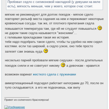
н
Пробовал седло с силиконовой накладкой (у девушки на веле
и
есть), мягкость меньше, чем у моего, которое счас стоит.
е
мягкие не рекомендуют для долгих поездок - мягкое сдело
повторяет рельеф места сидения на нем и пережимает некоторые
кровеносные сосуды. так же, от плотного прилегания седла
повышается температура там, где ей не слудует повышаться
не даром такие седла называются "женскими"...
с гелевыми прокладками такая же история.
тебе надо подобрать такое сдело, чтобы ты удобно на нем сидел
костями. если таз широкий, а седло узкое, оно тебе просто
залезет сам знаешь куда
несоклько парней пробовали мягкие сидушки - после длительных
поездок сняли и не советуют никому
а девочкам - нравится
возможен варинат
жесткого сдела с пружинами
аммортизационный подсидел работает килограмм до 70, после он
тупо складывается. а его не подкачаешь, как вилу
_________________
Привет из солнечного Красноярска!