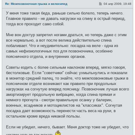
е
С
Re: Межпозвоночная грыжа и велосипед
04 апр 2009, 19:48
в
о
с
о
е
У меня тоже такая беда, раньше сильно болело, теперь ничего.
б
т
щ
Главное правило - не давать нагрузки на спину в острый период,
и
е
тогда все проходит само собой.
н
и
е
Мне вон дохтур запретил ногами драться, но теперь даже с этим
все нормально, а вот после велика действительно спина
побаливает. Что и неудивительно: посадка на веле - одна из
самых нефизиологичных поз для позвоночника, особенно
поясничного отдела, и внутренних органов.
Советы ездить с более сильным наклоном вперед, мягко говоря,
бестолковые. Если "советчики" сейчас ухмыльнулись и показали
в монитор средний палец, то знайте, что межпозвонковые грыжи в
поясничном отделе возникают как правило при продольных
нагрузках на согнутую вперед поясницу. Позвоночник лучше всего
амортизирует продольную вибрацию, когда спина прямая и
немного прогнута - смотри правильную осанку у балерин,
военных, всадников и мотоциклистов на "классиках". Согнутая
посадка дает возможность перенести часть веса на руки, в
остальном кроме вреда никакой пользы.
Если не убедил, ничего, бывает. Меня доктор тоже не убедил, что
ногами нельзя так махать