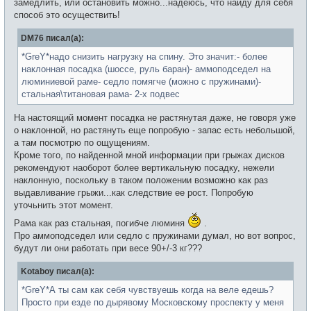
замедлить, или остановить можно...надеюсь, что найду для себя
способ это осуществить!
DM76 писал(а):
*GreY*надо снизить нагрузку на спину. Это значит:- более
наклонная посадка (шоссе, руль баран)- аммоподседел на
люминиевой раме- седло помягче (можно с пружинами)-
стальная\титановая рама- 2-х подвес
На настоящий момент посадка не растянутая даже, не говоря уже
о наклонной, но растянуть еще попробую - запас есть небольшой,
а там посмотрю по ощущениям.
Кроме того, по найденной мной информации при грыжах дисков
рекомендуют наоборот более вертикальную посадку, нежели
наклонную, поскольку в таком положении возможно как раз
выдавливание грыжи...как следствие ее рост. Попробую
уточьнить этот момент.
Рама как раз стальная, погибче люминя
.
Про аммоподседел или седло с пружинами думал, но вот вопрос,
будут ли они работать при весе 90+/-3 кг???
Kotaboy писал(а):
*GreY*А ты сам как себя чувствуешь когда на веле едешь?
Просто при езде по дырявому Московскому проспекту у меня