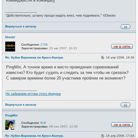
команда(если в команде)]
_________________
"Действительно, штангу проще кидать вниз, чем поднимать." ©Dwoex
Вернуться к началу
Dimitri
Сообщения:
1726
Зарегистрирован:
23 авг 2007, 10:23
Н
е
С
Re: Кубок Воронежа по Кросс-Кантри.
18 апр 2008, 16:36
в
о
с
о
е
PingWin, А точное время и место проведения соревнований
б
т
щ
известно? Кто будет судить и следить за тем чтобы не срезали?
и
е
С замером времени более 20 участникв проблем не возникнет?
н
и
е
_________________
Не забываем истоки этого форума
Вернуться к началу
PingWin
Сообщения:
618
Зарегистрирован:
06 сен 2007, 12:30
Н
е
С
Re: Кубок Воронежа по Кросс-Кантри.
18 апр 2008, 17:04
в