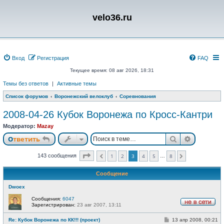
velo36.ru
Вход
Регистрация
FAQ
Текущее время: 08 авг 2026, 18:31
Темы без ответов
|
Активные темы
Список форумов
Воронежский велоклуб
Соревнования
2008-04-26 Кубок Воронежа по Кросс-Кантри
Модератор:
Mazay
Поиск
Расшире
Ответить
Страница
3
из
8
143 сообщения
1
2
3
4
5
8
…
Пред.
След.
Сообщение
Dwoex
Сообщения:
6047
Зарегистрирован:
23 авг 2007, 13:11
Н
е
С
Re: Кубок Воронежа по КК!!! (проект)
13 апр 2008, 00:21
в