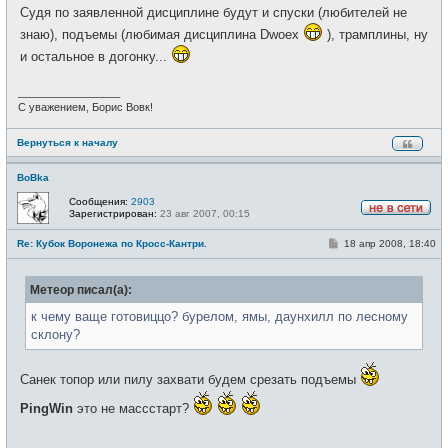
Судя по заявленной дисциплине будут и спуски (любителей не
знаю), подъемы (любимая дисциплина Dwoex
), трамплины, ну
и остальное в догонку...
_________________
С уважением, Борис Вовк!
Вернуться к началу
BoBka
Сообщения:
2903
Зарегистрирован:
23 авг 2007, 00:15
Н
е
С
Re: Кубок Воронежа по Кросс-Кантри.
18 апр 2008, 18:40
в
о
с
о
е
б
т
Метеор писал(а):
щ
и
е
н
к чему ваще готовиццо? бурелом, ямы, даунхилл по лесному
и
склону?
е
Санек топор или пилу захвати будем срезать подъемы
PingWin
это не массстарт?
_________________