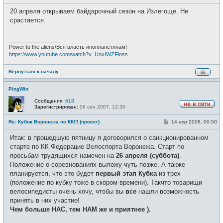
о
с
о
е
20 апреля открываем байдарочный сезон на Излегоще. Не
б
т
щ
срастается.
и
е
н
и
_________________
е
Power to the aliens\Вся власть инопланетянам!
https://www.youtube.com/watch?v=UoxIWZFinss
Вернуться к началу
PingWin
Сообщения:
618
Зарегистрирован:
06 сен 2007, 12:30
Н
е
С
Re: Кубок Воронежа по КК!!! (проект)
14 апр 2008, 00:50
в
о
с
о
е
Итак: в прошедшую пятницу я договорился о санкционированном
б
т
щ
старте по КК Федерацие Велоспорта Воронежа. Старт по
и
е
просьбам трудящихся намечен на
26 апреля (суббота)
.
н
и
Положение о соревнованиях выложу чуть позже. А также
е
планируется, что это будет
первый этап Кубка
из трех
(положение по кубку тоже в скором времени). Такчто товарищи
велосипедисты очень хочу, чтобы вы
все
нашли возможность
принять в них участие!
Чем больше НАС, тем НАМ же и приятнее ).