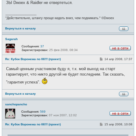
ЗЫ Dwoex & Raidler не отвертеться.
_________________
"Действительно, штангу проще кидать вниз, чем поднимать." ©Dwoex
Вернуться к началу
Sagarah
Сообщения:
37
Зарегистрирован:
25 фев 2008, 08:34
Н
е
С
Re: Кубок Воронежа по КК!!! (проект)
14 апр 2008, 17:37
в
о
с
о
е
Самый ценным участником буду я, т.к. мой выход на старт
б
т
щ
гарантирует, что никто другой не будет последним. Так сказать,
и
е
н
"гарантия успеха".
и
е
Вернуться к началу
sanchopancho
Сообщения:
569
Зарегистрирован:
07 ноя 2007, 12:02
Н
е
С
Re: Кубок Воронежа по КК!!! (проект)
15 апр 2008, 10:08
в
о
с
о
е
б
т