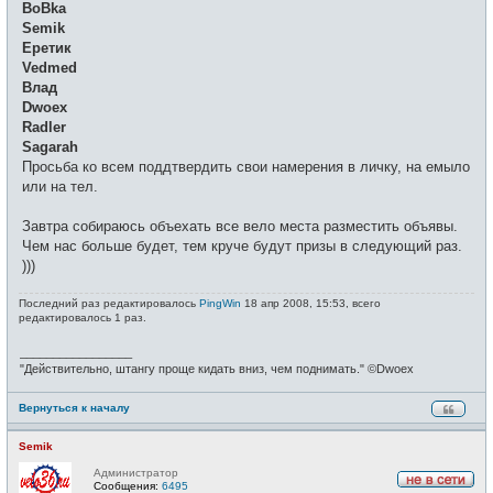
BoBka
Semik
Еретик
Vedmed
Влад
Dwoex
Radler
Sagarah
Просьба ко всем поддтвердить свои намерения в личку, на емыло
или на тел.
Завтра собираюсь объехать все вело места разместить объявы.
Чем нас больше будет, тем круче будут призы в следующий раз.
)))
Последний раз редактировалось
PingWin
18 апр 2008, 15:53, всего
редактировалось 1 раз.
_________________
"Действительно, штангу проще кидать вниз, чем поднимать." ©Dwoex
Вернуться к началу
Semik
Администратор
Сообщения:
6495