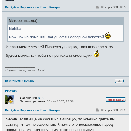
Н
е
С
Re: Кубок Воронежа по Кросс-Кантри.
18 апр 2008, 18:56
в
о
с
о
е
б
т
Метеор писал(а):
щ
и
е
н
BoBka
и
е
мож ночью поменять ландшафты саперной лопаткой
И сравняем с землей Пионерскую горку, тока после об этом
будем молчать, чтобы не пронюхали сисопщики
_________________
С уважением, Борис Вовк!
Вернуться к началу
PingWin
Сообщения:
618
Зарегистрирован:
06 сен 2007, 12:30
Н
е
С
Re: Кубок Воронежа по Кросс-Кантри.
18 апр 2008, 23:20
в
о
с
о
е
Semik
, если ещё не сообщили липецку, то конечно дайте им
б
т
щ
ссылку, я там не зарегеный. К нам в это воскресенье народ
и
е
приедет на мультигонку, я им тоже проанонсирую
н