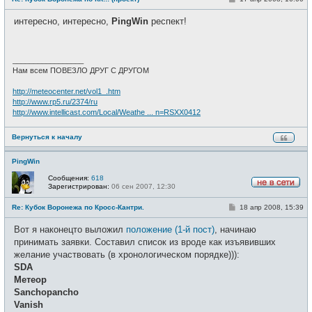
в
о
с
о
е
интересно, интересно,
PingWin
респект!
б
т
щ
и
е
н
и
_________________
е
Нам всем ПОВЕЗЛО ДРУГ С ДРУГОМ
http://meteocenter.net/vol1_.htm
http://www.rp5.ru/2374/ru
http://www.intellicast.com/Local/Weathe ... n=RSXX0412
Вернуться к началу
PingWin
Сообщения:
618
Зарегистрирован:
06 сен 2007, 12:30
Н
е
С
Re: Кубок Воронежа по Кросс-Кантри.
18 апр 2008, 15:39
в
о
с
о
е
Вот я наконецто выложил
положение (1-й пост)
, начинаю
б
т
щ
принимать заявки. Составил список из вроде как изъявивших
и
е
желание участвовать (в хронологическом порядке))):
н
и
SDA
е
Метеор
Sanchopancho
Vanish