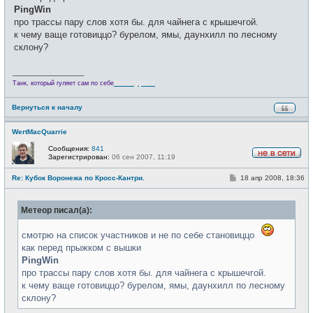
н
PingWin
и
про трассы пару слов хотя бы. для чайнега с крышечгой.
е
к чему ваще готовиццо? бурелом, ямы, даунхилл по лесному
склону?
_________________
Велотурист
Танк, который гуляет сам по себе
Вернуться к началу
WertMacQuarrie
Сообщения:
841
Зарегистрирован:
06 сен 2007, 11:19
Н
е
С
Re: Кубок Воронежа по Кросс-Кантри.
18 апр 2008, 18:36
в
о
с
о
е
б
т
Метеор писал(а):
щ
и
е
н
смотрю на список участников и не по себе становиццо
и
е
как перед прыжком с вышки
PingWin
про трассы пару слов хотя бы. для чайнега с крышечгой.
к чему ваще готовиццо? бурелом, ямы, даунхилл по лесному
склону?