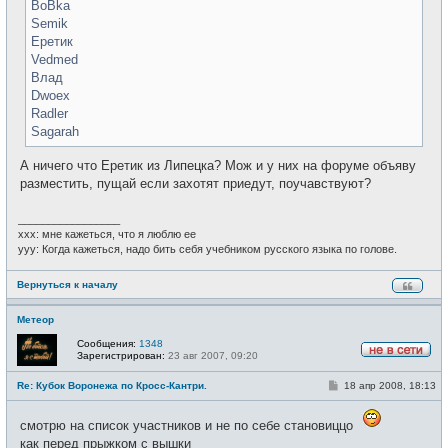
BoBka
Semik
Еретик
Vedmed
Влад
Dwoex
Radler
Sagarah
А ничего что Еретик из Липецка? Мож и у них на форуме объяву
разместить, пущай если захотят приедут, поучавствуют?
_________________
xxx: мне кажеться, что я люблю ее
yyy: Когда кажеться, надо бить себя учебником русского языка по голове.
Вернуться к началу
Метеор
Сообщения:
1348
Зарегистрирован:
23 авг 2007, 09:20
Н
е
С
Re: Кубок Воронежа по Кросс-Кантри.
18 апр 2008, 18:13
в
о
с
о
е
б
т
смотрю на список участников и не по себе становиццо
щ
и
как перед прыжком с вышки
е