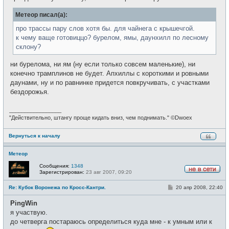
и
е
Метеор писал(а):
про трассы пару слов хотя бы. для чайнега с крышечгой.
к чему ваще готовиццо? бурелом, ямы, даунхилл по лесному
склону?
ни бурелома, ни ям (ну если только совсем маленькие), ни
конечно трамплинов не будет. Апхиллы с короткими и ровными
даунами, ну и по равнинке придется повкручивать, с участками
бездорожья.
_________________
"Действительно, штангу проще кидать вниз, чем поднимать." ©Dwoex
Вернуться к началу
Метеор
Сообщения:
1348
Зарегистрирован:
23 авг 2007, 09:20
Н
е
С
Re: Кубок Воронежа по Кросс-Кантри.
20 апр 2008, 22:40
в
о
с
о
е
PingWin
б
т
щ
я участвую.
и
е
до четверга постараюсь определиться куда мне - к умным или к
н