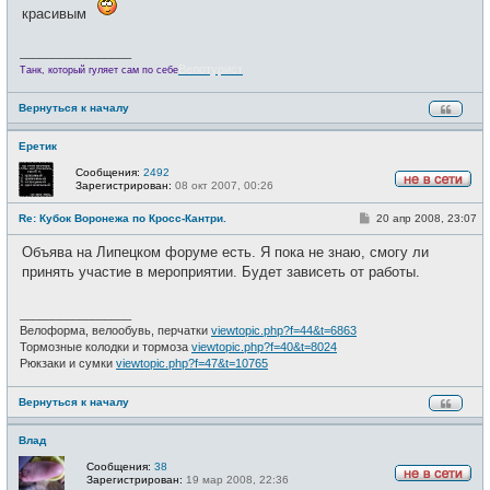
и
красивым
е
_________________
Велотурист
Танк, который гуляет сам по себе
Вернуться к началу
Еретик
Сообщения:
2492
Зарегистрирован:
08 окт 2007, 00:26
Н
е
С
Re: Кубок Воронежа по Кросс-Кантри.
20 апр 2008, 23:07
в
о
с
о
е
Объява на Липецком форуме есть. Я пока не знаю, смогу ли
б
т
щ
принять участие в мероприятии. Будет зависеть от работы.
и
е
н
и
_________________
е
Велоформа, велообувь, перчатки
viewtopic.php?f=44&t=6863
Тормозные колодки и тормоза
viewtopic.php?f=40&t=8024
Рюкзаки и сумки
viewtopic.php?f=47&t=10765
Вернуться к началу
Влад
Сообщения:
38
Зарегистрирован:
19 мар 2008, 22:36
Н