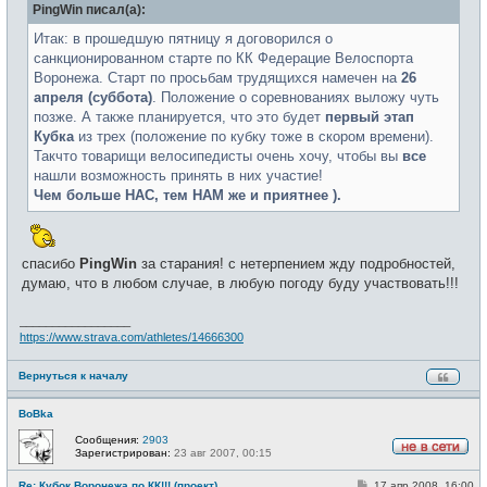
PingWin писал(а):
щ
и
е
н
Итак: в прошедшую пятницу я договорился о
и
санкционированном старте по КК Федерацие Велоспорта
е
Воронежа. Старт по просьбам трудящихся намечен на
26
апреля (суббота)
. Положение о соревнованиях выложу чуть
позже. А также планируется, что это будет
первый этап
Кубка
из трех (положение по кубку тоже в скором времени).
Такчто товарищи велосипедисты очень хочу, чтобы вы
все
нашли возможность принять в них участие!
Чем больше НАС, тем НАМ же и приятнее ).
спасибо
PingWin
за старания! с нетерпением жду подробностей,
думаю, что в любом случае, в любую погоду буду участвовать!!!
_________________
https://www.strava.com/athletes/14666300
Вернуться к началу
BoBka
Сообщения:
2903
Зарегистрирован:
23 авг 2007, 00:15
Н
е
С
Re: Кубок Воронежа по КК!!! (проект)
17 апр 2008, 16:00