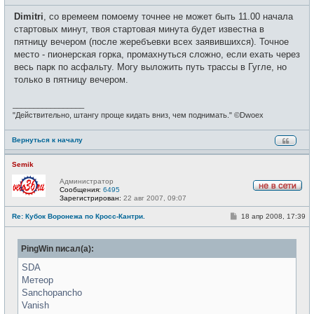
о
с
о
е
Dimitri
, со времеем помоему точнее не может быть 11.00 начала
б
т
щ
стартовых минут, твоя стартовая минута будет известна в
и
е
пятницу вечером (после жеребъевки всех заявившихся). Точное
н
и
место - пионерская горка, промахнуться сложно, если ехать через
е
весь парк по асфальту. Могу выложить путь трассы в Гугле, но
только в пятницу вечером.
_________________
"Действительно, штангу проще кидать вниз, чем поднимать." ©Dwoex
Вернуться к началу
Semik
Администратор
Сообщения:
6495
Н
Зарегистрирован:
22 авг 2007, 09:07
е
в
С
Re: Кубок Воронежа по Кросс-Кантри.
18 апр 2008, 17:39
с
о
е
о
т
б
и
PingWin писал(а):
щ
е
н
SDA
и
Метеор
е
Sanchopancho
Vanish