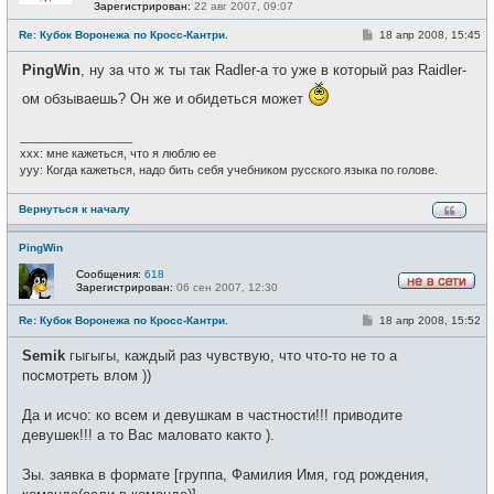
Н
Зарегистрирован:
22 авг 2007, 09:07
е
в
С
Re: Кубок Воронежа по Кросс-Кантри.
18 апр 2008, 15:45
с
о
е
о
PingWin
, ну за что ж ты так Radler-а то уже в который раз Raidler-
т
б
и
щ
ом обзываешь? Он же и обидеться может
е
н
и
_________________
е
xxx: мне кажеться, что я люблю ее
yyy: Когда кажеться, надо бить себя учебником русского языка по голове.
Вернуться к началу
PingWin
Сообщения:
618
Зарегистрирован:
06 сен 2007, 12:30
Н
е
С
Re: Кубок Воронежа по Кросс-Кантри.
18 апр 2008, 15:52
в
о
с
о
е
Semik
гыгыгы, каждый раз чувствую, что что-то не то а
б
т
щ
посмотреть влом ))
и
е
н
и
Да и исчо: ко всем и девушкам в частности!!! приводите
е
девушек!!! а то Вас маловато както ).
Зы. заявка в формате [группа, Фамилия Имя, год рождения,