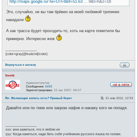
н
http://maps.google.ru/?ie=UTF8&ll=51.63
... 9&t=h&z=18
и
е
Это, случайно, не вы там брёвен на моей любимой тропинке
накидали
А как трасса будет проходить-то, хоть на карте пометили бы
примерно. Интересно жеж
_________________
[color=gray]@kudzmi[/color]
Вернуться к началу
Semik
Администратор
Сообщения:
6495
Н
Зарегистрирован:
22 авг 2007, 09:07
е
в
С
Re: Желающие копать есть? Правый берег
21 апр 2011, 12:52
с
о
е
о
Давайте или по теме или закрою нафик и накажу кого ни попадя.
т
б
и
щ
е
н
и
_________________
е
xxx: мне кажеться, что я люблю ее
yyy: Когда кажеться, надо бить себя учебником русского языка по голове.