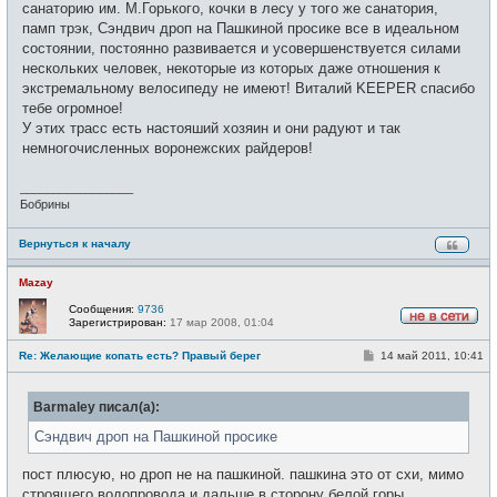
санаторию им. М.Горького, кочки в лесу у того же санатория,
памп трэк, Сэндвич дроп на Пашкиной просике все в идеальном
состоянии, постоянно развивается и усовершенствуется силами
нескольких человек, некоторые из которых даже отношения к
экстремальному велосипеду не имеют! Виталий KEEPER спасибо
тебе огромное!
У этих трасс есть настояший хозяин и они радуют и так
немногочисленных воронежских райдеров!
_________________
Бобрины
Вернуться к началу
Mazay
Сообщения:
9736
Зарегистрирован:
17 мар 2008, 01:04
Н
е
С
Re: Желающие копать есть? Правый берег
14 май 2011, 10:41
в
о
с
о
е
б
т
Barmaley писал(а):
щ
и
е
н
Сэндвич дроп на Пашкиной просике
и
е
пост плюсую, но дроп не на пашкиной. пашкина это от схи, мимо
строящего водопровода и дальше в сторону белой горы.