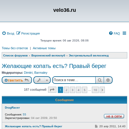
velo36.ru
Вход
Регистрация
FAQ
Текущее время: 06 авг 2026, 08:06
Темы без ответов
|
Активные темы
Список форумов
Воронежский велоклуб
Экстремальный велосипед
Желающие копать есть? Правый берег
Модераторы:
Dimitri
,
Barmaley
Поиск
Расшире
Ответить
Страница
1
из
10
187 сообщений
1
2
3
4
5
10
…
След.
Сообщение
DragRacer
Сообщения:
55
Зарегистрирован:
04 окт 2009, 20:50
Н
е
С
Желающие копать есть? Правый берег
20 апр 2011, 14:40
в