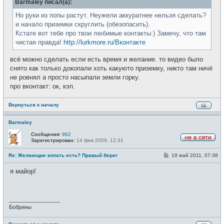
Barmaley писал(а):
щ
и
е
н
Но руки из попы растут. Неужели аккуратнее нельзя сделать?
и
и начало приземки скруглить (обезопасить).
е
Кстате вот тебе про твои любимые контакты:) Замечу, что там
чистая правда!
http://lurkmore.ru/Вконтакте
всё можно сделать если есть время и желание. то видео было
снято как только докопали хоть какуюто приземку, никто там ничё
не ровнял а просто насыпали земли горку.
про вконтакт: ок, кэп.
Вернуться к началу
Barmaley
Сообщения:
962
Зарегистрирован:
14 фев 2009, 12:31
Н
е
С
Re: Желающие копать есть? Правый берег
19 май 2011, 07:38
в
о
с
о
е
я майор!
б
т
щ
и
е
н
и
_________________
е
Бобрины