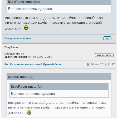
DragRacer писал(а):
щ
и
е
н
Больше половины сделано..
и
е
интересно что там ещё делать, если сейчас половина? пока
ничего не намечали какбы...приземку мы сегодня с илюшей
докопали..
Вернуться к началу
DragRacer
Сообщения:
55
Зарегистрирован:
04 окт 2009, 20:50
Н
е
С
Re: Желающие копать есть? Правый берег
20 апр 2011, 21:27
в
о
с
о
е
б
т
GraduS писал(а):
щ
и
е
н
DragRacer писал(а):
и
е
Больше половины сделано..
интересно что там ещё делать, если сейчас половина? пока
ничего не намечали какбы...приземку мы сегодня с илюшей
докопали..