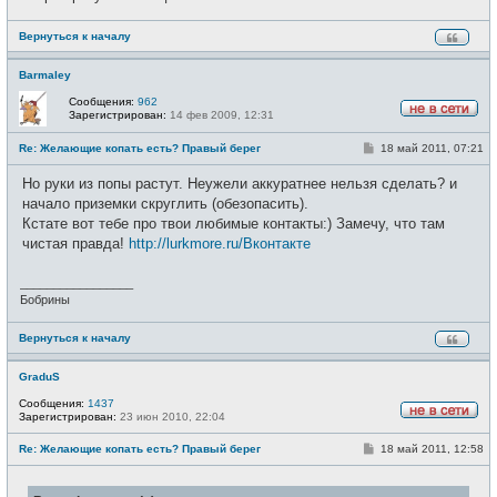
е
Вернуться к началу
Barmaley
Сообщения:
962
Зарегистрирован:
14 фев 2009, 12:31
Н
е
С
Re: Желающие копать есть? Правый берег
18 май 2011, 07:21
в
о
с
о
е
Но руки из попы растут. Неужели аккуратнее нельзя сделать? и
б
т
щ
начало приземки скруглить (обезопасить).
и
е
Кстате вот тебе про твои любимые контакты:) Замечу, что там
н
и
чистая правда!
http://lurkmore.ru/Вконтакте
е
_________________
Бобрины
Вернуться к началу
GraduS
Сообщения:
1437
Зарегистрирован:
23 июн 2010, 22:04
Н
е
С
Re: Желающие копать есть? Правый берег
18 май 2011, 12:58
в
о
с
о
е
б
т