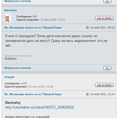
Вернуться к началу
Barmaley
Сообщения:
962
Зарегистрирован:
14 фев 2009, 12:31
Н
е
С
Re: Желающие копать есть? Правый берег
16 май 2011, 08:03
в
о
с
о
е
8 или 4 секундное? Блин дети контактов даже ссылку по
б
т
щ
человечески дать не могут! Сразу на весь видеоконтент это не
и
е
айс.
н
и
е
_________________
Бобрины
Вернуться к началу
GraduS
Сообщения:
1437
Зарегистрирован:
23 июн 2010, 22:04
Н
е
С
Re: Желающие копать есть? Правый берег
16 май 2011, 13:14
в
о
с
о
е
Barmaley
б
т
щ
http://vkontakte.ru/video4783373_159833816
и
е
н
и
вчера протупил со сцылкой.