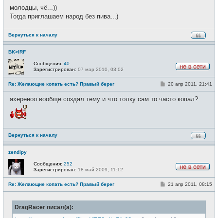
молодцы, чё...))
Тогда приглашаем народ без пива...)
Вернуться к началу
BK>IRF
Сообщения:
40
Зарегистрирован:
07 мар 2010, 03:02
Н
е
С
Re: Желающие копать есть? Правый берег
20 апр 2011, 21:41
в
о
с
о
е
ахереноо вообще создал тему и что толку сам то часто копал?
б
т
щ
и
е
н
и
е
Вернуться к началу
zendipy
Сообщения:
252
Зарегистрирован:
18 май 2009, 11:12
Н
е
С
Re: Желающие копать есть? Правый берег
21 апр 2011, 08:15
в
о
с
о
е
б
т
DragRacer писал(а):
щ
и
е