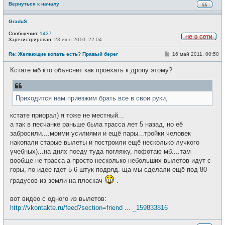
Вернуться к началу
GraduS
Сообщения:
1437
Зарегистрирован:
23 июн 2010, 22:04
Н
е
С
Re: Желающие копать есть? Правый берег
16 май 2011, 00:50
в
о
с
о
е
Кстате мб кто объяснит как проехать к дропу этому?
б
т
щ
и
е
н
и
Приходится нам приезжим брать все в свои руки,
е
кстате приорал) я тоже не местный...
а так в песчанке раньше была трасса лет 5 назад, но её
забросили....моими усилиями и ещё пары...тройки человек
накопали старые вылеты и построили ещё несколько лучкого
учебных)...на днях поеду туда погляжу, пофотаю мб....там
вообще не трасса а просто несколько небольших вылетов идут с
горы, по идее гдет 5-6 штук подряд. ща мы сделали ещё под 80
градусов из земли на плоскач
.
вот видео с одного из вылетов:
http://vkontakte.ru/feed?section=friend ... _159833816