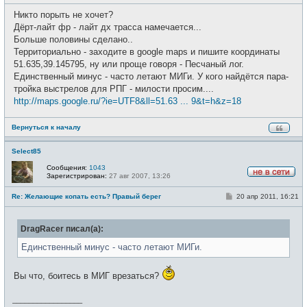
о
с
о
е
Никто порыть не хочет?
б
т
щ
Дёрт-лайт фр - лайт дх трасса намечается...
и
е
Больше половины сделано..
н
и
Территориально - заходите в google maps и пишите координаты
е
51.635,39.145795, ну или проще говоря - Песчаный лог.
Единственный минус - часто летают МИГи. У кого найдётся пара-
тройка выстрелов для РПГ - милости просим....
http://maps.google.ru/?ie=UTF8&ll=51.63 ... 9&t=h&z=18
Вернуться к началу
Select85
Сообщения:
1043
Зарегистрирован:
27 авг 2007, 13:26
Н
е
С
Re: Желающие копать есть? Правый берег
20 апр 2011, 16:21
в
о
с
о
е
б
т
DragRacer писал(а):
щ
и
е
н
Единственный минус - часто летают МИГи.
и
е
Вы что, боитесь в МИГ врезаться?
_________________