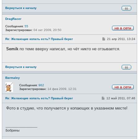
Вернуться к началу
DragRacer
Сообщения:
55
Зарегистрирован:
04 окт 2009, 20:50
Н
е
С
Re: Желающие копать есть? Правый берег
21 апр 2011, 13:24
в
о
с
о
е
Semik
по теме вверху написал, но чёт никто не отзывается.
б
т
щ
и
е
н
и
Вернуться к началу
е
Barmaley
Сообщения:
962
Зарегистрирован:
14 фев 2009, 12:31
Н
е
С
Re: Желающие копать есть? Правый берег
12 май 2011, 07:46
в
о
с
о
е
Фото в студию, что получается у копающих в указанном месте!
б
т
щ
и
е
н
и
_________________
е
Бобрины