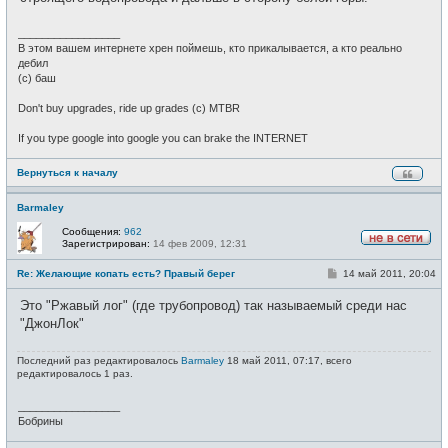
_________________
В этом вашем интернете хрен поймешь, кто прикалывается, а кто реально
дебил
(c) баш
Don't buy upgrades, ride up grades (c) MTBR
If you type google into google you can brake the INTERNET
Вернуться к началу
Barmaley
Сообщения:
962
Зарегистрирован:
14 фев 2009, 12:31
Н
е
С
Re: Желающие копать есть? Правый берег
14 май 2011, 20:04
в
о
с
о
е
Это "Ржавый лог" (где трубопровод) так называемый среди нас
б
т
щ
"ДжонЛок"
и
е
н
и
Последний раз редактировалось
Barmaley
18 май 2011, 07:17, всего
е
редактировалось 1 раз.
_________________
Бобрины