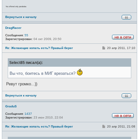
You offered only parabolas
Вернуться к началу
DragRacer
Сообщения:
55
Зарегистрирован:
04 окт 2009, 20:50
Н
е
С
Re: Желающие копать есть? Правый берег
20 апр 2011, 17:10
в
о
с
о
е
б
т
Select85 писал(а):
щ
и
е
н
Вы что, боитесь в МИГ врезаться?
и
е
Ревут громко...))
Вернуться к началу
GraduS
Сообщения:
1437
Зарегистрирован:
23 июн 2010, 22:04
Н
е
С
Re: Желающие копать есть? Правый берег
20 апр 2011, 21:08
в
о
с
о
е
б
т