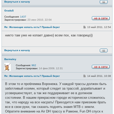
Вернуться к началу
GraduS
Сообщения:
1437
Зарегистрирован:
23 июн 2010, 22:04
Н
е
С
Re: Желающие копать есть? Правый берег
13 май 2011, 12:54
в
о
с
о
е
никто там уже не копает давно) всем пох, как говорицо))
б
т
щ
и
е
н
и
Вернуться к началу
е
Barmaley
Сообщения:
962
Зарегистрирован:
14 фев 2009, 12:31
Н
е
С
Re: Желающие копать есть? Правый берег
14 май 2011, 10:38
в
о
с
о
е
В этом то и проблемма Воронежа. У каждой трассы должен быть
б
т
щ
заботливый хозяин, который следит за трассой, дорабатывает и
и
е
усовершенствует, а так же поддерживает ее в должном
н
и
состоянии. В нашем прекрасном городе исторически сложилось
е
так, что народу на все насрать! Приходится нам приезжим брать
все в свои руки, так сказать поднять знамя МТВ с земли.
Обратите внимание на Air DH трассу в Рамони, Fun DH спуск к