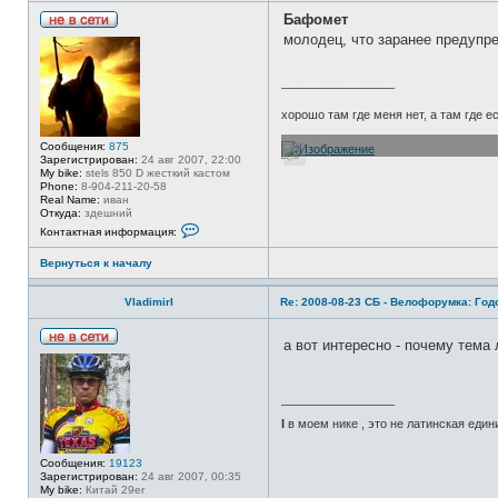
л
я
Бафомет
F
Н
молодец, что заранее предупре
l
е
a
в
m
с
_________________
i
е
n
т
g
хорошо там где меня нет, а там где 
и
Сообщения:
875
Зарегистрирован:
24 авг 2007, 22:00
My bike:
stels 850 D жесткий кастом
Phone:
8-904-211-20-58
Real Name:
иван
Откуда:
здешний
К
Контактная информация:
о
н
Вернуться к началу
т
а
к
VladimirI
Re: 2008-08-23 СБ - Велофорумка: Го
т
н
а
а вот интересно - почему тема
я
Н
и
е
н
в
ф
с
о
_________________
е
р
т
I
в моем нике , это не латинская един
м
и
а
ц
Сообщения:
19123
и
Зарегистрирован:
24 авг 2007, 00:35
я
My bike:
Китай 29er
п