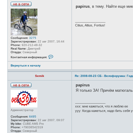
papirus
, в тему. Найти еще м
Н
е
в
с
_________________
е
Citius, Altius, Fortius!
т
и
Сообщения:
3275
Зарегистрирован:
22 авг 2007, 16:44
Phone:
920-212-48-32
Real Name:
Дмитрий
Откуда:
Северный
К
Контактная информация:
о
н
Вернуться к началу
т
а
к
Semik
Re: 2008-08-23 СБ - Велофорумка: Го
т
н
а
papirus
я
Н
Я только ЗА! Причём матюгаль
и
е
н
в
ф
с
о
_________________
е
р
xxx: мне кажеться, что я люблю ее
т
м
Администратор
и
yyy: Когда кажеться, надо бить себя 
а
ц
Сообщения:
6495
и
Зарегистрирован:
22 авг 2007, 09:07
я
My bike:
CUBE AMS Pro
п
Phone:
+79036542319
о
Откуда:
Северный