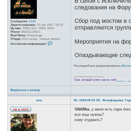
В связи с исключит
е
н
d
в
следования на Фору
ф
i
с
о
m
е
р
i
т
м
r
и
Сбор под мостом в о
а
I
Сообщения:
1348
ц
Зарегистрирован:
23 авг 2007, 09:20
отправляются группы
и
My bike:
TREK 820, TREK 3900
я
Phone:
89202126821
п
Real Name:
Александр
о
Откуда:
Юго-запад, "пьяные дворы"
Мероприятия на фор
л
К
Контактная информация:
ь
о
з
н
о
т
Опаздывающие следу
в
а
а
к
т
т
е
Последний раз редактировалось
Метео
н
л
а
я
я
_________________
m
и
Велотури
o
Танк, который гуляет сам по себе
н
n
ф
a
о
Вернуться к началу
h
р
м
а
ainu
Re: 2008-08-23 СБ - Велофорумка: Го
ц
и
я
SNARka
, у меня есть пара бок
п
Н
все еще нужны?
о
е
л
кому отдавать?
в
ь
с
з
е
о
_________________
т