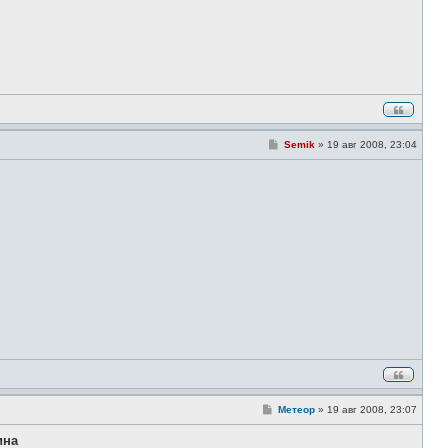
С
Semik
»
19 авг 2008, 23:04
о
о
б
щ
е
н
и
е
С
Метеор
»
19 авг 2008, 23:07
о
о
ина
б