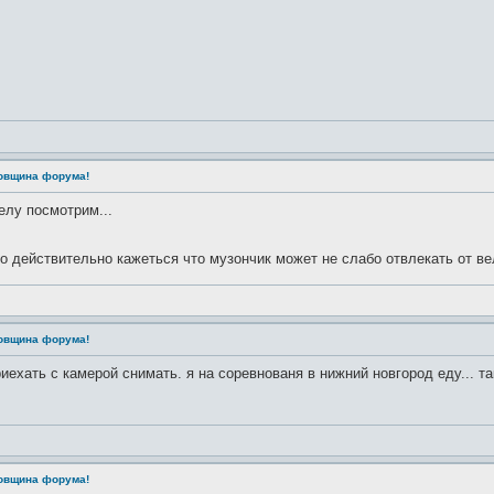
довщина форума!
елу посмотрим...
то действительно кажеться что музончик может не слабо отвлекать от ве
довщина форума!
риехать с камерой снимать. я на соревнованя в нижний новгород еду... та
довщина форума!