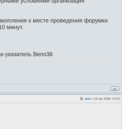
урными условиями организация
е
н
и
е
накопления к месте проведения форумки
10 минут.
к-указатель Вело36
С
ainu
»
19 авг 2008, 23:02
о
о
б
щ
е
н
и
е