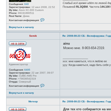
в
и
Слабый всё время идёт по легкой до
Сообщения:
848
а
Позывной
RL3QBM
. Частота
144.100
Зарегистрирован:
12 июл 2008, 22:52
т
My bike:
Atom XC-300 Custom
е
Phone:
89191890511
л
Real Name:
Дима
я
К
М
Контактная информация:
о
е
н
т
Вернуться к началу
т
е
а
о
к
р
Semik
Re: 2008-08-23 СБ - Велофорумка: Го
т
н
а
ainu
я
Н
Можно мне. 8-903-654-2319.
и
е
н
в
ф
с
о
_________________
е
р
xxx: мне кажеться, что я люблю ее
т
м
Администратор
и
yyy: Когда кажеться, надо бить себя 
а
ц
Сообщения:
6495
и
Зарегистрирован:
22 авг 2007, 09:07
я
My bike:
CUBE AMS Pro
п
Phone:
+79036542319
о
Откуда:
Северный
л
К
Контактная информация:
ь
о
з
н
Вернуться к началу
о
т
в
а
а
к
Метеор
Re: 2008-08-23 СБ - Велофорумка: Го
т
т
е
н
л
а
Для тех кто собирается на м
я