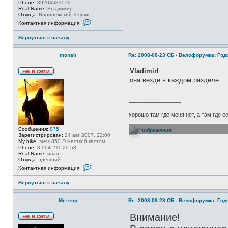
Phone:
89204683572
о
Real Name:
Владимир
л
Откуда:
Воронежский Ужупис
ь
К
з
Контактная информация:
о
о
н
в
Вернуться к началу
т
а
а
т
к
е
monah
Re: 2008-08-23 СБ - Велофорумка: Го
т
л
н
я
а
VladimirI
m
я
o
Н
она везде в каждом разделе.
и
n
е
н
a
в
ф
h
с
о
_________________
е
р
т
м
хорошо там где меня нет, а там где 
и
а
ц
Сообщения:
875
и
Зарегистрирован:
24 авг 2007, 22:00
я
My bike:
stels 850 D жесткий кастом
п
Phone:
8-904-211-20-58
о
Real Name:
иван
л
Откуда:
здешний
ь
К
з
Контактная информация:
о
о
н
в
Вернуться к началу
т
а
а
т
к
е
Метеор
Re: 2008-08-23 СБ - Велофорумка: Го
т
л
н
я
а
Внимание!
V
я
l
Н
и
a