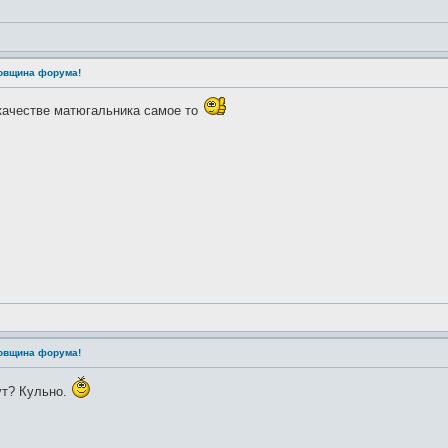
довщина форума!
 качестве матюгальника самое то
довщина форума!
ут? Кульно.