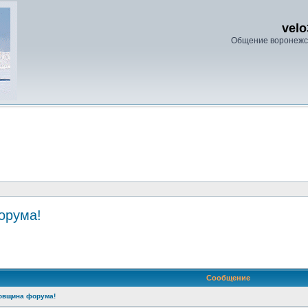
velo
Общение воронежс
орума!
ренный поиск
Сообщение
довщина форума!