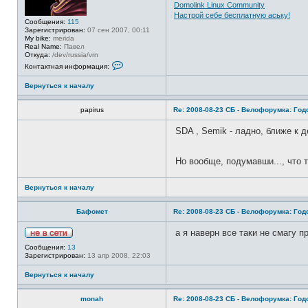
Domolink Linux Community
т
и
Настрой себе бесплатную аську!
Сообщения:
115
Зарегистрирован:
07 сен 2007, 00:11
My bike:
merida
Real Name:
Павел
Откуда:
/dev/russia/vrn
К
Контактная информация:
о
н
Вернуться к началу
т
а
к
papirus
Re: 2008-08-23 СБ - Велофорумка: Го
т
н
а
SDA , Semik - ладно, ближе к д
я
и
н
Но вообще, подумавши..., что 
ф
о
р
м
Вернуться к началу
а
ц
и
Бафомет
Re: 2008-08-23 СБ - Велофорумка: Го
я
п
а я наверн все таки не смагу п
о
Н
л
Сообщения:
13
е
ь
Зарегистрирован:
13 апр 2008, 22:03
в
з
с
о
Вернуться к началу
е
в
т
а
и
т
monah
Re: 2008-08-23 СБ - Велофорумка: Го
е