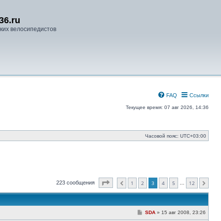
36.ru
ких велосипедистов
FAQ
Ссылки
Текущее время: 07 авг 2026, 14:36
Часовой пояс:
UTC+03:00
Страница
3
из
12
223 сообщения
1
2
3
4
5
12
…
Пред.
След.
С
SDA
»
15 авг 2008, 23:26
о