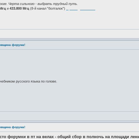
роге. Черта сильного - выбрать трудный путь.
 Мгц
и
433.800 Мгц
(8-й канал "болталок")
Присоединяйтесь!
довщина форума!
учебником русского языка по голове.
довщина форума!
есто форумки в пт на велах - общий сбор в полночь на площади лен