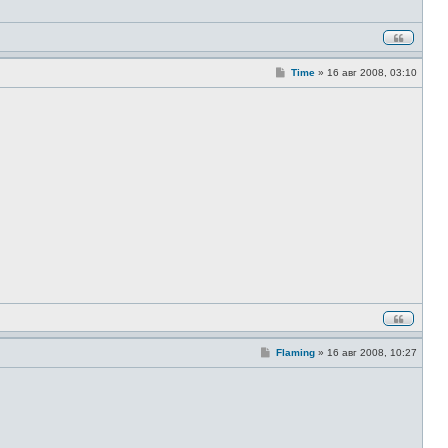
С
Time
»
16 авг 2008, 03:10
о
о
б
щ
е
н
и
е
С
Flaming
»
16 авг 2008, 10:27
о
о
б
щ
е
н
и
е