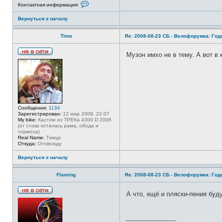
л
К
Контактная информация:
ь
о
з
н
Вернуться к началу
о
т
в
а
а
к
Time
Re: 2008-08-23 СБ - Велофорумка: Го
т
т
е
н
л
а
Музон имхо не в тему. А вот в
я
я
Н
S
и
е
D
н
в
A
ф
с
о
е
р
т
м
и
а
ц
Сообщения:
1134
и
Зарегистрирован:
12 мар 2008, 22:07
я
My bike:
Кастом из ТРЕКа 4300 D 2006
п
(от стока осталась рама, обода и
о
тормоза)
л
Real Name:
Тимур
ь
Откуда:
Отовсюду
з
о
в
Вернуться к началу
а
т
е
Flaming
Re: 2008-08-23 СБ - Велофорумка: Го
л
я
S
А что, ещё и пляски-пения буд
Н
e
е
m
в
i
с
k
_________________
е