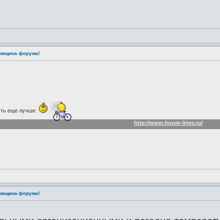
довщина форума!
есть еще лучше.
http://www.forum-lines.ru/
довщина форума!