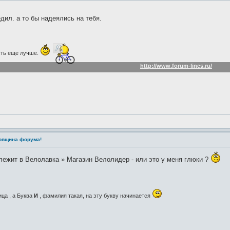
дил. а то бы надеялись на тебя.
есть еще лучше.
http://www.forum-lines.ru/
довщина форума!
 лежит в Велолавка » Магазин Велолидер - или это у меня глюки ?
ица , а Буква
И
, фамилия такая, на эту букву начинается