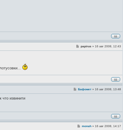
С
papirus
»
16 авг 2008, 12:43
о
о
б
щ
е
н
лотусовки...
и
е
С
Бафомет
»
16 авг 2008, 13:48
о
о
к что извинити
б
щ
е
н
и
е
С
monah
»
16 авг 2008, 14:17
о