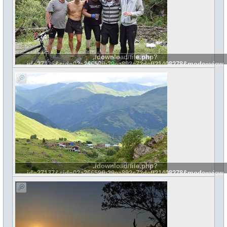
./download/file.php?
id=27136&sid=02a26659fb29ea892c72deff21408278&mode=view
./download/file.php?
id=27137&sid=02a26659fb29ea892c72deff21408278&mode=view