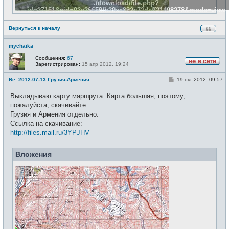
./download/file.php?
id=27151&sid=02a26659fb29ea892c72deff21408278&mode=view
Вернуться к началу
mychaika
Сообщения:
67
Зарегистрирован:
15 апр 2012, 19:24
Н
е
С
Re: 2012-07-13 Грузия-Армения
19 окт 2012, 09:57
в
о
с
о
е
Выкладываю карту маршрута. Карта большая, поэтому,
б
т
щ
пожалуйста, скачивайте.
и
е
Грузия и Армения отдельно.
н
и
Ссылка на скачивание:
е
http://files.mail.ru/3YPJHV
Вложения