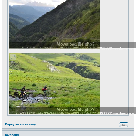
./download/file.php?
id=27131&sid=02a26659fb29ea892c72deff21408278&mode=view
./download/file.php?
id=27132&sid=02a26659fb29ea892c72deff21408278&mode=view
Вернуться к началу
mychaika