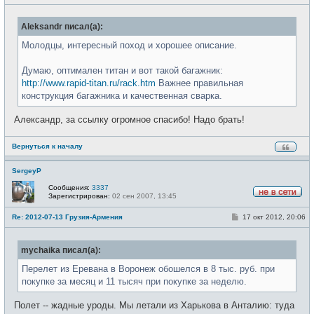
о
с
о
е
б
т
Aleksandr писал(а):
щ
и
е
н
Молодцы, интересный поход и хорошее описание.
и
е
Думаю, оптимален титан и вот такой багажник:
http://www.rapid-titan.ru/rack.htm
Важнее правильная
конструкция багажника и качественная сварка.
Александр, за ссылку огромное спасибо! Надо брать!
Вернуться к началу
SergeyP
Сообщения:
3337
Зарегистрирован:
02 сен 2007, 13:45
Н
е
С
Re: 2012-07-13 Грузия-Армения
17 окт 2012, 20:06
в
о
с
о
е
б
т
mychaika писал(а):
щ
и
е
н
Перелет из Еревана в Воронеж обошелся в 8 тыс. руб. при
и
покупке за месяц и 11 тысяч при покупке за неделю.
е
Полет -- жадные уроды. Мы летали из Харькова в Анталию: туда