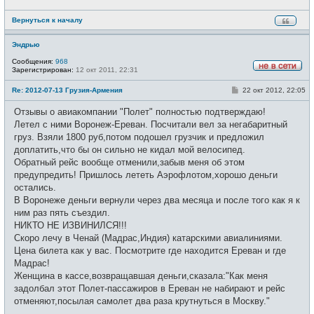
Вернуться к началу
Эндрью
Сообщения:
968
Зарегистрирован:
12 окт 2011, 22:31
Н
е
С
Re: 2012-07-13 Грузия-Армения
22 окт 2012, 22:05
в
о
с
о
е
Отзывы о авиакомпании "Полет" полностью подтверждаю!
б
т
щ
Летел с ними Воронеж-Ереван. Посчитали вел за негабаритный
и
е
груз. Взяли 1800 руб,потом подошел грузчик и предложил
н
и
доплатить,что бы он сильно не кидал мой велосипед.
е
Обратный рейс вообще отменили,забыв меня об этом
предупредить! Пришлось лететь Аэрофлотом,хорошо деньги
остались.
В Воронеже деньги вернули через два месяца и после того как я к
ним раз пять съездил.
НИКТО НЕ ИЗВИНИЛСЯ!!!
Скоро лечу в Ченай (Мадрас,Индия) катарскими авиалиниями.
Цена билета как у вас. Посмотрите где находится Ереван и где
Мадрас!
Женщина в кассе,возвращавшая деньги,сказала:"Как меня
задолбал этот Полет-пассажиров в Ереван не набирают и рейс
отменяют,посылая самолет два раза крутнуться в Москву."