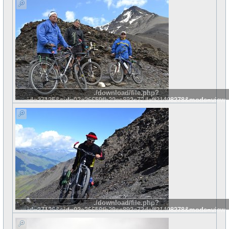
./download/file.php?
id=27125&sid=02a26659fb29ea892c72deff21408278&mode=view
./download/file.php?
id=27126&sid=02a26659fb29ea892c72deff21408278&mode=view