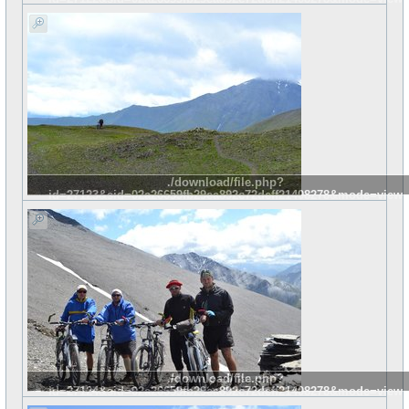
./download/file.php?
id=27123&sid=02a26659fb29ea892c72deff21408278&mode=view
./download/file.php?
id=27124&sid=02a26659fb29ea892c72deff21408278&mode=view