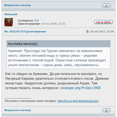
Вернуться к началу
Aleksandr
Сообщения:
529
Зарегистрирован:
16 окт 2008, 22:32
Н
е
С
Re: 2012-07-13 Грузия-Армения
24 окт 2012, 21:04
в
о
с
о
е
б
т
mychaika писал(а):
щ
и
е
н
Армения. Прохлада гор Грузии сменилась на невыносимое
и
пекло, обилие питьевой воды в горных реках – редкими
е
источниками с теплой водой. Окрестные селения производят
уныло впечатление – серые дома, грязь, неухоженность.
Как то обидно за Армению. Да растительности маловато, но
Нагорный Карабах разительно отличается-много лесов. Древние
монастыри, Араратская долина, разрушенный Агдам. Там
путешествовать очень интересно:
viewtopic.php?f=6&t=2958
_________________
Рассказы о нескольких моих поездках:
http://ka-ra-gem.livejournal.com/
Вернуться к началу