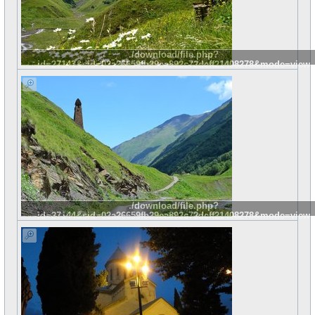
./download/file.php?
id=27143&sid=02a26659fb29ea892c72deff21408278&mode=view
./download/file.php?
id=27144&sid=02a26659fb29ea892c72deff21408278&mode=view