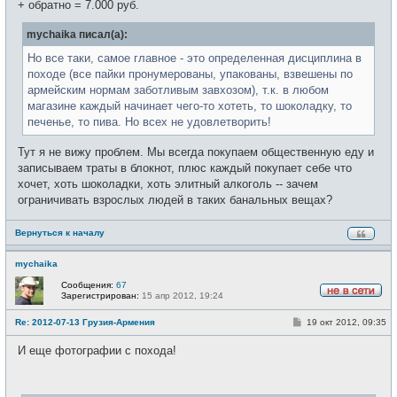
+ обратно = 7.000 руб.
mychaika писал(а):
Но все таки, самое главное - это определенная дисциплина в
походе (все пайки пронумерованы, упакованы, взвешены по
армейским нормам заботливым завхозом), т.к. в любом
магазине каждый начинает чего-то хотеть, то шоколадку, то
печенье, то пива. Но всех не удовлетворить!
Тут я не вижу проблем. Мы всегда покупаем общественную еду и
записываем траты в блокнот, плюс каждый покупает себе что
хочет, хоть шоколадки, хоть элитный алкоголь -- зачем
ограничивать взрослых людей в таких банальных вещах?
Вернуться к началу
mychaika
Сообщения:
67
Зарегистрирован:
15 апр 2012, 19:24
Н
е
С
Re: 2012-07-13 Грузия-Армения
19 окт 2012, 09:35
в
о
с
о
е
И еще фотографии с похода!
б
т
щ
и
е
н
и