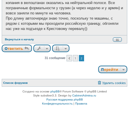
копания в велоштанах оказались на нейтральной полосе. Все
пограничные формальности у грузин (а через неделю и у армян) и
вовсе заняли по минуте на человека.
Про длину автоочереди знаю точно, поскольку те машины, с
рядом с которыми мы проходили российскую границу, обгоняли
нас уже на подъезде к Крестовому перевалу))
Вернуться к началу
Ответить
31 сообщение
1
2
Пред.
Перейти
Список форумов
Удалить cookies
Создано на основе
phpBB
® Forum Software © phpBB Limited
Style subsilver3.3. Design by
CabinetAdmina.ru
Русская поддержка phpBB
Конфиденциальность
|
Правила