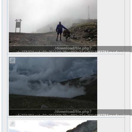
./download/file.php?
id=27127&sid=02a26659fb29ea892c72deff21408278&mode=view
./download/file.php?
id=27128&sid=02a26659fb29ea892c72deff21408278&mode=view