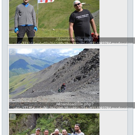
./download/file.php?
id=27134&sid=02a26659fb29ea892c72deff21408278&mode=view
./download/file.php?
id=27135&sid=02a26659fb29ea892c72deff21408278&mode=view