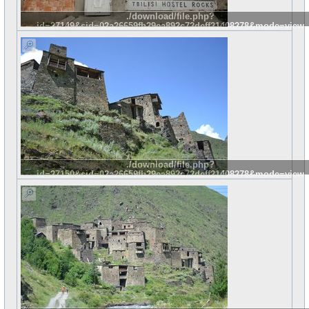
./download/file.php?
id=27149&sid=02a26659fb29ea892c72deff21408278&mode=view
./download/file.php?
id=27150&sid=02a26659fb29ea892c72deff21408278&mode=view