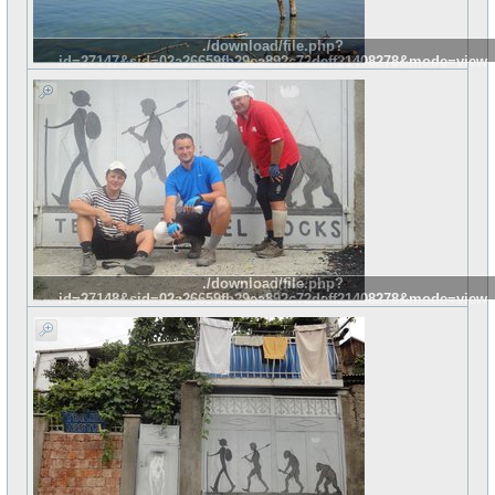
./download/file.php?
id=27147&sid=02a26659fb29ea892c72deff21408278&mode=view
./download/file.php?
id=27148&sid=02a26659fb29ea892c72deff21408278&mode=view