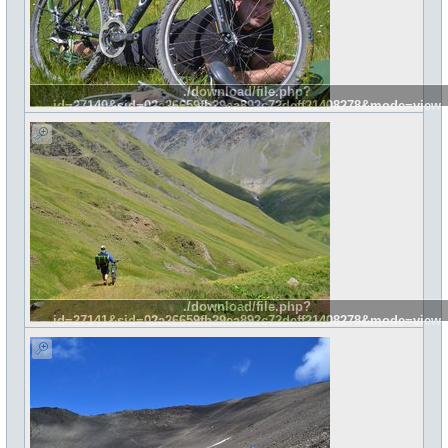
./download/file.php?
id=27140&sid=02a26659fb29ea892c72deff21408278&mode=view
./download/file.php?
id=27141&sid=02a26659fb29ea892c72deff21408278&mode=view