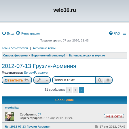
velo36.ru
Вход
Регистрация
FAQ
Текущее время: 07 авг 2026, 21:43
Темы без ответов
|
Активные темы
Список форумов
Воронежский велоклуб
Велопокатушки и туризм
2012-07-13 Грузия-Армения
Модераторы:
SergeyP
,
sparven
Поиск
Расшире
Ответить
31 сообщение
1
2
Пред.
Сообщение
mychaika
Сообщения:
67
Зарегистрирован:
15 апр 2012, 19:24
Н
е
С
Re: 2012-07-13 Грузия-Армения
17 окт 2012, 07:47
в