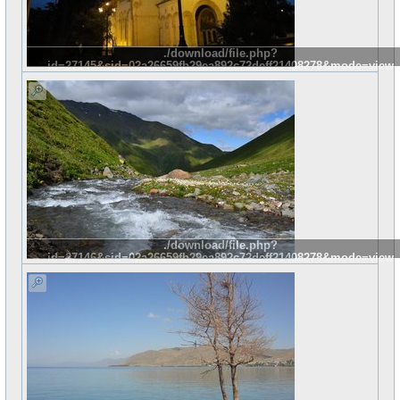
./download/file.php?
id=27145&sid=02a26659fb29ea892c72deff21408278&mode=view
./download/file.php?
id=27146&sid=02a26659fb29ea892c72deff21408278&mode=view