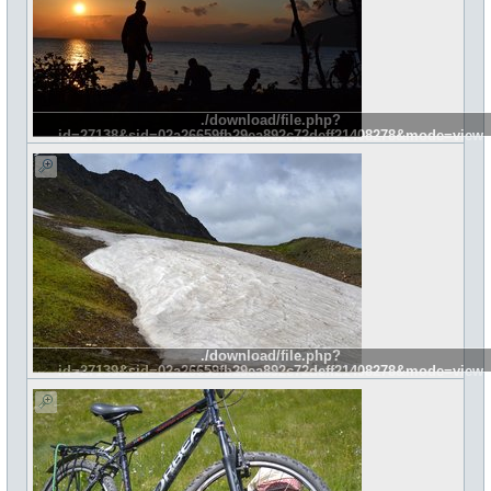
./download/file.php?
id=27138&sid=02a26659fb29ea892c72deff21408278&mode=view
./download/file.php?
id=27139&sid=02a26659fb29ea892c72deff21408278&mode=view