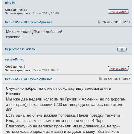
niks36
Сообщения:
13
Зарегистрирован:
21 авг 2011, 10:40
Н
е
С
Re: 2012-07-13 Грузия-Армения
26 май 2013, 12:51
в
о
с
о
е
Миха молодец!Фотки добавил!
б
т
щ
красиво!
и
е
н
и
Вернуться к началу
е
spitefulferret
Сообщения:
1
Зарегистрирован:
15 авг 2014, 09:58
Н
е
С
Re: 2012-07-13 Грузия-Армения
15 авг 2014, 10:15
в
о
с
о
е
Случайно набрел на отчет, поскольку ищу веломагазин в
б
т
щ
Ереване.
и
е
Мы уже две недели колесим по Грузии и Армении, но по дорогам
н
и
а не горам)) Пока прошли 1200 км, впереди осталось еще около
е
400.
Есть одна, но очень важная поправка. Начав поездку также из
Владикавказа, мы своим ходом прошли через В.Ларс.
Благополучно на великах проехали мимо длиннющей, на три-
четыре часа очереди из машин и за десять минут без всякого