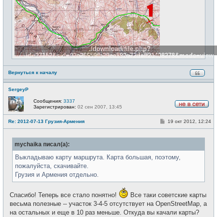
./download/file.php?
id=27152&sid=02a26659fb29ea892c72deff21408278&mode=view
Вернуться к началу
SergeyP
Сообщения:
3337
Зарегистрирован:
02 сен 2007, 13:45
Н
е
С
Re: 2012-07-13 Грузия-Армения
19 окт 2012, 12:24
в
о
с
о
е
б
т
mychaika писал(а):
щ
и
е
н
Выкладываю карту маршрута. Карта большая, поэтому,
и
пожалуйста, скачивайте.
е
Грузия и Армения отдельно.
Спасибо! Теперь все стало понятно!
Все таки советские карты
весьма полезные -- участок 3-4-5 отсутствует на OpenStreetMap, а
на остальных и еще в 10 раз меньше. Откуда вы качали карты?