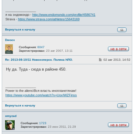
е
н
и
_________________
е
я на эндомондо -
http://www.endomondo.com/profile/4586741
Strava -
https://www.strava.com/athletes/15643169
Вернуться к началу
Dwoex
Сообщения:
6047
Зарегистрирован:
23 авг 2007, 13:11
Н
е
С
Re: 2013-08-10/11 Новохоперск. Поляна НЛО.
02 авг 2013, 14:52
в
о
с
о
е
Ну да. Туда - сюда в районе 450.
б
т
щ
и
е
н
и
_________________
е
Power to the aliens\Вся власть инопланетянам!
https://www.youtube.com/watch?v=UoxIWZFinss
Вернуться к началу
omyzad
Сообщения:
1723
Зарегистрирован:
23 июн 2011, 21:29
Н
е