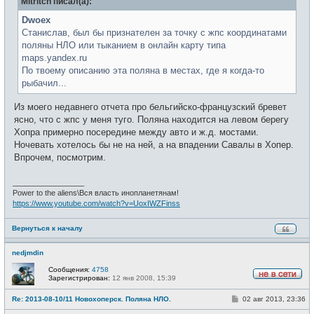
Mitritch писал(а):
щ
и
е
н
Dwoex
и
Станислав, был бы признателен за точку с жпс координатами
е
поляны НЛО или тыканием в онлайн карту типа
maps.yandex.ru
По твоему описанию эта поляна в местах, где я когда-то
рыбачил...
Из моего недавнего отчета про бельгийско-французский бревет
ясно, что с жпс у меня туго. Поляна находится на левом берегу
Хопра примерно посередине между авто и ж.д. мостами.
Ночевать хотелось бы не на ней, а на впадении Савалы в Хопер.
Впрочем, посмотрим.
_________________
Power to the aliens\Вся власть инопланетянам!
https://www.youtube.com/watch?v=UoxIWZFinss
Вернуться к началу
nedjmdin
Сообщения:
4758
Зарегистрирован:
12 янв 2008, 15:39
Н
е
С
Re: 2013-08-10/11 Новохоперск. Поляна НЛО.
02 авг 2013, 23:36
в
о
с