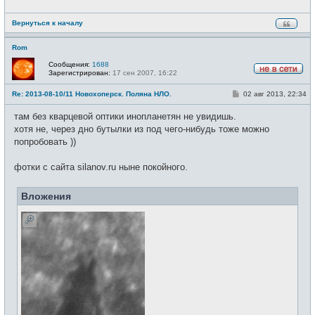
е
н
и
Вернуться к началу
е
Rom
Сообщения:
1688
Зарегистрирован:
17 сен 2007, 16:22
Н
е
С
Re: 2013-08-10/11 Новохоперск. Поляна НЛО.
02 авг 2013, 22:34
в
о
с
о
е
там без кварцевой оптики инопланетян не увидишь.
б
т
щ
хотя не, через дно бутылки из под чего-нибудь тоже можно
и
е
попробовать ))
н
и
е
фотки с сайта silanov.ru ныне покойного.
Вложения