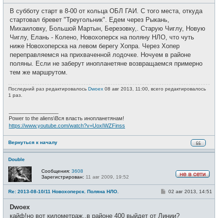
о
с
о
е
В субботу старт в 8-00 от кольца ОБЛ ГАИ. С того места, откуда
б
т
щ
стартовал бревет "Треугольник". Едем через Рыкань,
и
е
Михаиловку, Большой Мартын, Березовку,. Старую Чиглу, Новую
н
и
Чиглу, Елань - Колено, Новохоперск на поляну НЛО, что чуть
е
ниже Новохоперска на левом берегу Хопра. Через Хопер
переправляемся на прихваченной лодочке. Ночуем в районе
поляны. Если не заберут инопланетяне возвращаемся примерно
тем же маршрутом.
Последний раз редактировалось
Dwoex
08 авг 2013, 11:00, всего редактировалось
1 раз.
_________________
Power to the aliens\Вся власть инопланетянам!
https://www.youtube.com/watch?v=UoxIWZFinss
Вернуться к началу
Double
Сообщения:
3608
Зарегистрирован:
11 авг 2009, 19:52
Н
е
С
Re: 2013-08-10/11 Новохоперск. Поляна НЛО.
02 авг 2013, 14:51
в
о
с
о
е
Dwoex
б
т
щ
кайф!но вот километраж..в районе 400 выйдет от Линии?
и