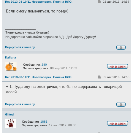
С
Re: 2013-08-10/11 Новохоперск. Поляна НЛО.
02 авг 2013, 14:57
в
о
с
о
е
Если смогу поменяться, то поеду)
б
т
щ
и
е
н
и
_________________
е
Тише едешь - чище будешь(
На дороге не забывайте о правиле 3 Д - Дай Дорогу Дураку!
Вернуться к началу
Kaliana
Сообщения:
280
Зарегистрирован:
08 апр 2011, 12:03
Н
е
С
Re: 2013-08-10/11 Новохоперск. Поляна НЛО.
02 авг 2013, 14:58
в
о
с
о
е
+ 1. Туда еду на электричке, что бы не задерживать товарищей
б
т
щ
лосей.
и
е
н
и
Вернуться к началу
е
Gifted
Сообщения:
1881
Зарегистрирован:
19 апр 2012, 09:58
Н
е