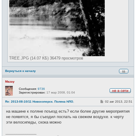
TREE.JPG (14.07 КБ) 36479 просмотров
Вернуться к началу
Mazay
Сообщения:
9736
Зарегистрирован:
17 мар 2008, 01:04
Н
е
С
Re: 2013-08-10/11 Новохоперск. Поляна НЛО.
02 авг 2013, 22:51
в
о
с
о
е
на машине к поляне поъезд есть? если более другие мероприятия
б
т
щ
не появятся, я бы съездил поспать на свежем воздухе. к черту
и
е
эти велосипеды, скока можно
н
и
е
_________________