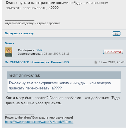
о
е
Dwoex
ну там электричками какими нибудь... или вечером
б
т
щ
приехать переночевать, а????
и
е
н
и
_________________
е
отделываю отделку и строю строения
Вернуться к началу
Dwoex
Сообщения:
6047
Зарегистрирован:
23 авг 2007, 13:11
Н
е
С
Re: 2013-08-10/11 Новохоперск. Поляна НЛО.
02 авг 2013, 23:40
в
о
с
о
е
б
т
nedjmdin писал(а):
щ
и
е
н
Dwoex
ну там электричками какими нибудь... или вечером
и
приехать переночевать, а????
е
Как я могу быть против? Главная проблема - как добраться. Туда
даже на машине часа три ехать.
_________________
Power to the aliens\Вся власть инопланетянам!
https://www.youtube.com/watch?v=UoxIWZFinss