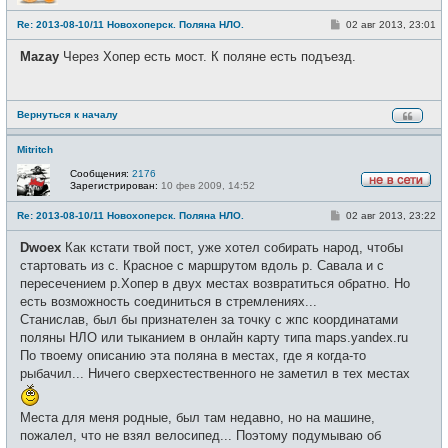
Н
е
С
Re: 2013-08-10/11 Новохоперск. Поляна НЛО.
02 авг 2013, 23:01
в
о
с
о
е
Mazay
Через Хопер есть мост. К поляне есть подъезд.
б
т
щ
и
е
н
и
Вернуться к началу
е
Mitritch
Сообщения:
2176
Зарегистрирован:
10 фев 2009, 14:52
Н
е
С
Re: 2013-08-10/11 Новохоперск. Поляна НЛО.
02 авг 2013, 23:22
в
о
с
о
е
Dwoex
Как кстати твой пост, уже хотел собирать народ, чтобы
б
т
щ
стартовать из с. Красное с маршрутом вдоль р. Савала и с
и
е
пересечением р.Хопер в двух местах возвратиться обратно. Но
н
и
есть возможность соединиться в стремлениях...
е
Станислав, был бы признателен за точку с жпс координатами
поляны НЛО или тыканием в онлайн карту типа maps.yandex.ru
По твоему описанию эта поляна в местах, где я когда-то
рыбачил... Ничего сверхестественного не заметил в тех местах
Места для меня родные, был там недавно, но на машине,
пожалел, что не взял велосипед... Поэтому подумываю об