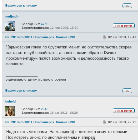
Вернуться к началу
nedjmdin
Сообщения:
4758
Зарегистрирован:
12 янв 2008, 15:39
Н
е
С
Re: 2013-08-10/11 Новохоперск. Поляна НЛО.
02 авг 2013, 19:41
в
о
с
о
е
}{арьковская гонка по брусчатки манит, но обстоятельства скорее
б
т
щ
заставят в суб поработать, а в вск с вами обратно.
Dwoex
и
е
прокомментируй пжлст возможность и целесообразность такого
н
и
варианта.
е
_________________
отделываю отделку и строю строения
Вернуться к началу
bohold
Сообщения:
2348
Зарегистрирован:
18 авг 2011, 15:26
Н
е
С
Re: 2013-08-10/11 Новохоперск. Поляна НЛО.
02 авг 2013, 22:12
в
о
с
о
е
Надо ехать читерами. На машине))) с дитями а кому-то женами.
б
т
щ
Посмотреть анонс по инопланетянам и вперед
и