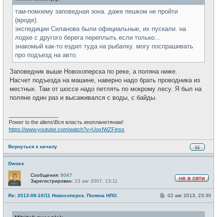
там-помоему заповедная зона. даже пешком не пройти
(вроде).
экспедиции Силанова были официальные, их пускали. на
лодке с другого берега переплыть если только...
знакомый как-то ездил туда на рыбалку. могу поспрашивать
про подъезд на авто.
Заповедник выше Новохоперска по реке, а поляна ниже.
Насчет подъезда на машине, наверно надо брать проводника из
местных. Там от шоссе надо петлять по мокрому лесу. Я был на
поляне один раз и высаживался с воды, с байды.
_________________
Power to the aliens\Вся власть инопланетянам!
https://www.youtube.com/watch?v=UoxIWZFinss
Вернуться к началу
Dwoex
Сообщения:
6047
Зарегистрирован:
23 авг 2007, 13:11
Н
е
С
Re: 2013-08-10/11 Новохоперск. Поляна НЛО.
02 авг 2013, 23:30
в
о
с
о
е
б
т