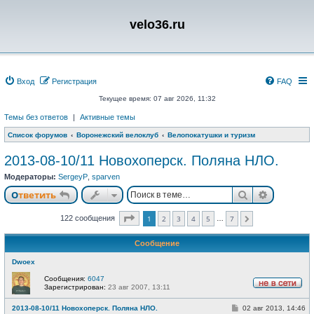
velo36.ru
Вход
Регистрация
FAQ
Текущее время: 07 авг 2026, 11:32
Темы без ответов
|
Активные темы
Список форумов
Воронежский велоклуб
Велопокатушки и туризм
2013-08-10/11 Новохоперск. Поляна НЛО.
Модераторы:
SergeyP
,
sparven
Поиск
Расшире
Ответить
Страница
1
из
7
122 сообщения
1
2
3
4
5
7
…
След.
Сообщение
Dwoex
Сообщения:
6047
Зарегистрирован:
23 авг 2007, 13:11
Н
е
С
2013-08-10/11 Новохоперск. Поляна НЛО.
02 авг 2013, 14:46
в