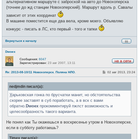
альтернативном маршруте с заброской на авто до Новохоперска
(точнее до жд станции Новохоперский). Маршрут вдоль р. Савалы
зависит от этих координат
В машине поместится еще два вела, кроме моего. Объявляю
конкурс - писать в ЛС, кто первый - того и тапки
Вернуться к началу
Dwoex
Сообщения:
6047
Зарегистрирован:
23 авг 2007, 13:11
Н
е
С
Re: 2013-08-10/11 Новохоперск. Поляна НЛО.
02 авг 2013, 23:24
в
о
с
о
е
б
т
nedjmdin писал(а):
щ
и
е
н
}{арьковская гонка по брусчатки манит, но обстоятельства
и
скорее заставят в суб поработать, а в вск с вами
е
обратно.
Dwoex
прокомментируй пжлст возможность и
целесообразность такого варианта.
Не понял как Ты окажешься в воскресенье утром в Новохоперске,
если в субботу работаешь?
Timex писал(а):