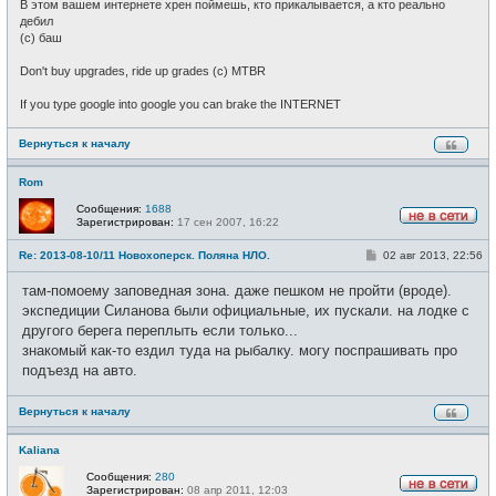
В этом вашем интернете хрен поймешь, кто прикалывается, а кто реально
дебил
(c) баш
Don't buy upgrades, ride up grades (c) MTBR
If you type google into google you can brake the INTERNET
Вернуться к началу
Rom
Сообщения:
1688
Зарегистрирован:
17 сен 2007, 16:22
Н
е
С
Re: 2013-08-10/11 Новохоперск. Поляна НЛО.
02 авг 2013, 22:56
в
о
с
о
е
там-помоему заповедная зона. даже пешком не пройти (вроде).
б
т
щ
экспедиции Силанова были официальные, их пускали. на лодке с
и
е
другого берега переплыть если только...
н
и
знакомый как-то ездил туда на рыбалку. могу поспрашивать про
е
подъезд на авто.
Вернуться к началу
Kaliana
Сообщения:
280
Зарегистрирован:
08 апр 2011, 12:03