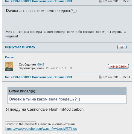
С
Re: 2013-08-10/11 Новохоперск. Поляна НЛО.
02 авг 2013, 15:23
в
о
с
о
е
Dwoex
а ты на каком веле поедешь?_)
б
т
щ
и
е
н
и
_________________
е
Жизнь - это как поездка на велосипеде: если тебе тяжело, значит, ты едешь на
подъём!
Вернуться к началу
Dwoex
Сообщения:
6047
Зарегистрирован:
23 авг 2007, 13:11
Н
е
С
Re: 2013-08-10/11 Новохоперск. Поляна НЛО.
02 авг 2013, 15:34
в
о
с
о
е
б
т
Gifted писал(а):
щ
и
е
н
Dwoex
а ты на каком веле поедешь?_)
и
е
Я поеду на Cannondale Flash HiMod carbon.
_________________
Power to the aliens\Вся власть инопланетянам!
https://www.youtube.com/watch?v=UoxIWZFinss