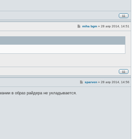
С
miha bgm
»
28 апр 2014, 14:51
о
о
б
щ
е
н
и
е
С
sparven
»
28 апр 2014, 14:56
о
о
мании в образ райдера не укладывается.
б
щ
е
н
и
е