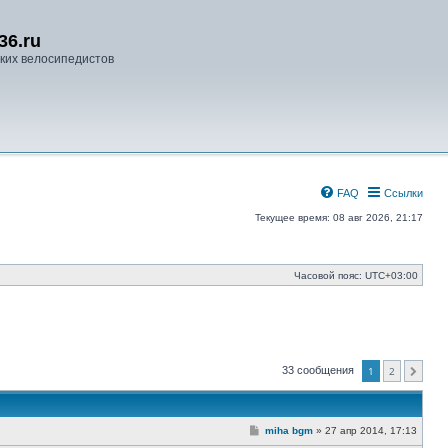
36.ru
ких велосипедистов
FAQ
Ссылки
Текущее время: 08 авг 2026, 21:17
Часовой пояс:
UTC+03:00
33 сообщения
1
2
След.
С
miha bgm
»
27 апр 2014, 17:13
о