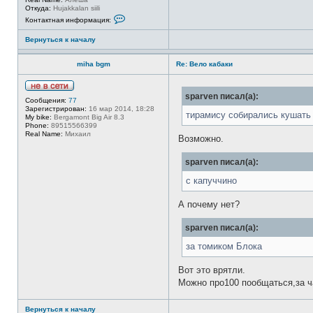
Откуда:
Hujakkalan siili
e
К
n
Контактная информация:
о
н
Вернуться к началу
т
а
к
miha bgm
Re: Вело кабаки
т
н
а
я
Н
sparven писал(а):
и
Сообщения:
77
е
н
Зарегистрирован:
16 мар 2014, 18:28
в
тирамису собирались кушать
ф
My bike:
Bergamont Big Air 8.3
с
о
Phone:
89515566399
е
р
Real Name:
Михаил
т
Возможно.
м
и
а
ц
sparven писал(а):
и
я
с капуччино
п
о
л
А почему нет?
ь
з
о
sparven писал(а):
в
а
за томиком Блока
т
е
л
Вот это врятли.
я
Можно про100 пообщаться,за ч
s
p
a
Вернуться к началу
r