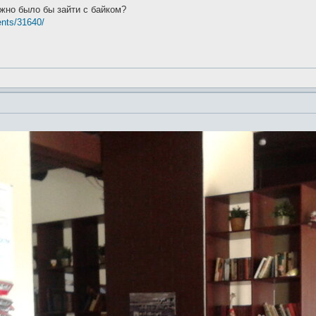
жно было бы зайти с байком?
ents/31640/