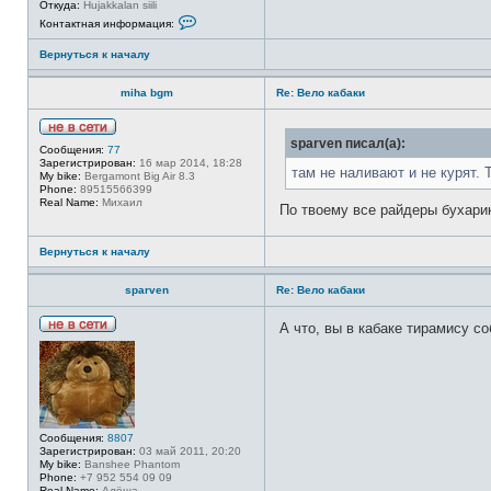
Откуда:
Hujakkalan siili
К
Контактная информация:
о
н
Вернуться к началу
т
а
к
miha bgm
Re: Вело кабаки
т
н
а
я
Н
sparven писал(а):
и
Сообщения:
77
е
н
Зарегистрирован:
16 мар 2014, 18:28
в
там не наливают и не курят. Т
ф
My bike:
Bergamont Big Air 8.3
с
о
Phone:
89515566399
е
р
Real Name:
Михаил
т
По твоему все райдеры бухари
м
и
а
ц
Вернуться к началу
и
я
п
sparven
Re: Вело кабаки
о
л
ь
А что, вы в кабаке тирамису с
з
Н
о
е
в
в
а
с
т
е
е
т
л
и
я
Сообщения:
8807
s
Зарегистрирован:
03 май 2011, 20:20
p
My bike:
Banshee Phantom
a
Phone:
+7 952 554 09 09
r
Real Name:
Алёша
v