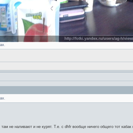
http://fotki.yandex.ru/users/ag-h/view
ах.
ах.
там не наливают и не курят. Т.е. с dhfr вообще ничего общего тот кабак 