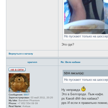
Но пускают только на шоссер
Это где?
Вернуться к началу
sparven
Re: Вело кабаки
Н
SDA писал(а):
е
в
Но пускают только на шоссер
с
е
т
Ну неправда
и
Это в Белгороде. Пыж-кафе.
Сообщения:
8807
Зарегистрирован:
03 май 2011, 20:20
ps Какой dhfr без кабака?
My bike:
Banshee Phantom
pps И если я правильно помню, 
Phone:
+7 952 554 09 09
Real Name:
Алёша