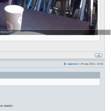
/808327/
С
sparven
»
28 апр 2014, 13:34
о
о
б
щ
е
н
и
е
не имеет.