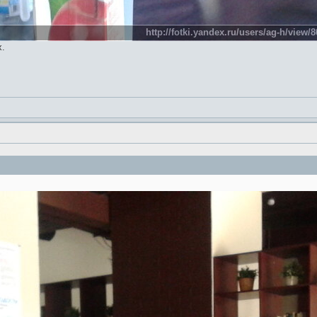
http://fotki.yandex.ru/users/ag-h/view/
х.