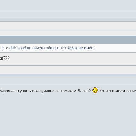
.е. с dhfr вообще ничего общего тот кабак не имеет.
ки???
обирались кушать с капуччино за томиком Блока?
Как-то в моем пони