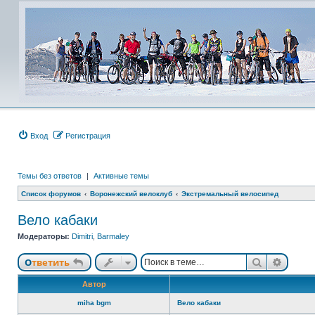
Вход
Регистрация
Темы без ответов
|
Активные темы
Список форумов
Воронежский велоклуб
Экстремальный велосипед
Вело кабаки
Модераторы:
Dimitri
,
Barmaley
Поиск
Расши
Ответить
Автор
miha bgm
Вело кабаки