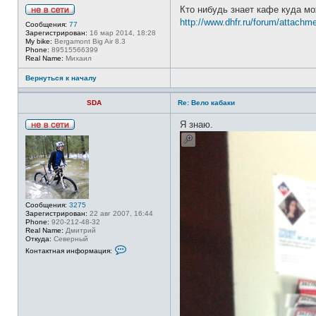
Кто нибудь знает кафе куда мо
Н
http://www.dhfr.ru/forum/attachm
Сообщения:
77
е
Зарегистрирован:
16 мар 2014, 18:28
в
My bike:
Bergamont Big Air 8.3
с
Phone:
89515566399
е
Real Name:
Михаил
т
и
Вернуться к началу
SDA
Re: Вело кабаки
Я знаю.
Н
е
в
с
е
т
и
Сообщения:
3275
Зарегистрирован:
22 авг 2007, 16:44
Phone:
920-212-48-32
Real Name:
Дмитрий
Откуда:
Северный
К
Контактная информация:
о
н
т
а
к
т
н
а